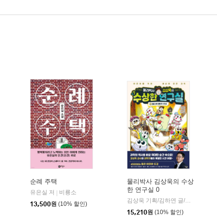
순례 주택
물리박사 김상욱의 수상
한 연구실 0
유은실 저
비룡소
|
학동네
김상욱 기획/김하연 글/정순규 그림
13,500
원
(10% 할인)
15,210
원
(10% 할인)