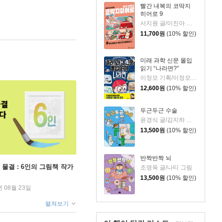
빨간 내복의 코딱지
히어로 9
서지원 글/이진아 그림/와이즈만 영재교육연구소 감수
11,700
원
(10% 할인)
미래 과학 신문 몰입
읽기 “나라면?”
이정모 기획/이정모 감수/박정란,서재인 글/신병근 그림
12,600
원
(10% 할인)
두근두근 수술
윤경식 글/김지하 그림
13,500
원
(10% 할인)
반짝반짝 뇌
 물결 : 6인의 그림책 작가
조영욱 글/나티 그림
13,500
원
(10% 할인)
년 08월 23일
펼쳐보기