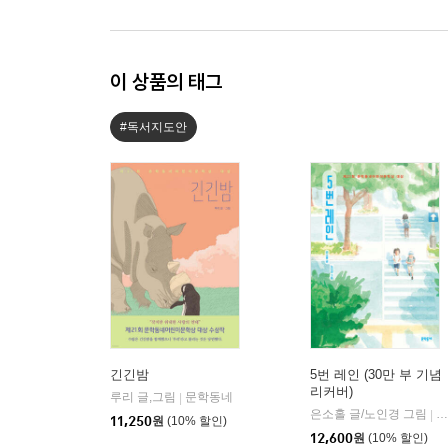
이 상품의 태그
#독서지도안
긴긴밤
5번 레인 (30만 부 기념
리커버)
루리 글,그림
문학동네
|
은소홀 글/노인경 그림
문
|
11,250
원
(10% 할인)
12,600
원
(10% 할인)