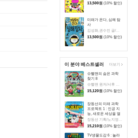
13,500
원
(10% 할인)
미래가 온다, 심해 탐
사
김성화,권수진 글/김진화 그림
13,500
원
(10% 할인)
이 분야 베스트셀러
더보기
슈뻘맨의 숨은 과학
찾기 8
슈뻘맨 원저/서후 글/류수형 그림/샌드박스네트워크,정재형 감수
15,120
원
(10% 할인)
장동선의 미래 과학
프로젝트 1 : 인공 지
능, 새로운 세상을 열
다
장동선 기획/노지영,송석리 글/김지인 그림
15,210
원
(10% 할인)
TV생물도감 6 : 놀라