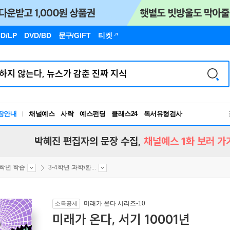
D/LP
DVD/BD
문구
/GIFT
티켓
독서유형검사
장안내
채널예스
사락
예스펀딩
클래스24
RBTI Lab
독서유형검사
박혜진 편집자의 문장 수집,
채널예스 1화 보러 가
4학년 학습
3-4학년 과학/환...
미래가 온다 시리즈-10
소득공제
미래가 온다, 서기 10001년