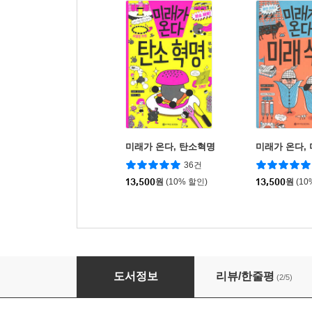
미래가 온다, 탄소혁명
미래가 온다,
36건
13,500
원
(10% 할인)
13,500
원
(10
미래가 온다, 서기 10001년
도서정보
리뷰/한줄평
(2/5)