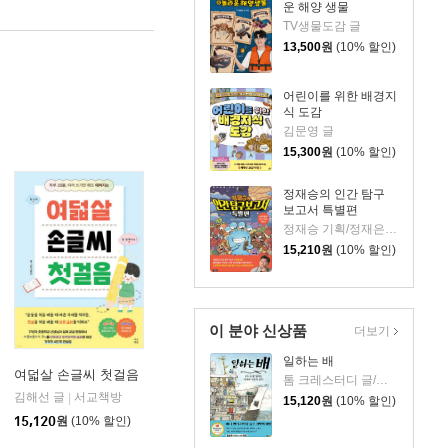
운 해양 생물
TV생물도감 글
13,500
원
(10% 할인)
어린이를 위한 배경지
식 도감
김문영 글
15,300
원
(10% 할인)
정재승의 인간 탐구
보고서 특별편
정재승 기획/정재은 글/김기수 그림
15,210
원
(10% 할인)
이 분야 신상품
더보기
일하는 배
여덟살 손글씨 첫걸음
톰 크레스터디 글/장석봉 그림
김해선 글
서교책방
|
15,120
원
(10% 할인)
아울북
|
15,120
원
(10% 할인)