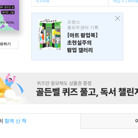
9,100원
매입가 1,800
프랑스
퐁피두센터 기획
[아트 팝업북]
초현실주의
유하기
팝업 갤러리
들이
함께 산 책