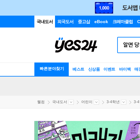
국내도서
외국도서
중고샵
eBook
크레마클럽
C
빠른분야찾기
베스트
신상품
이벤트
바이백
매
웰컴
국내도서
어린이
3-4학년
3-