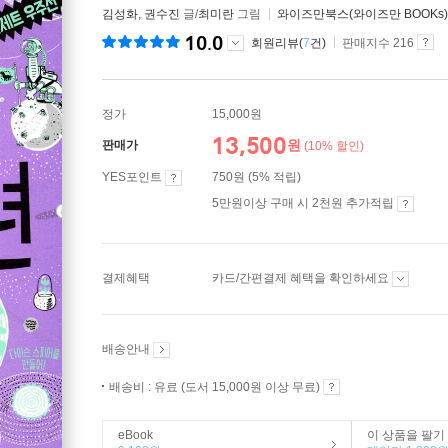
김성화
,
권수진
글/
최미란
그림
와이즈만북스(와이즈만 BOOKs)
10.0
회원리뷰(
7
건)
판매지수 216
정가
15,000원
13,500
원
판매가
(10% 할인)
YES포인트
750원 (5% 적립)
5만원이상 구매 시 2천원 추가적립
결제혜택
카드/간편결제 혜택을 확인하세요
배송안내
배송비 : 유료 (도서 15,000원 이상 무료)
eBook
이 상품을 팔기