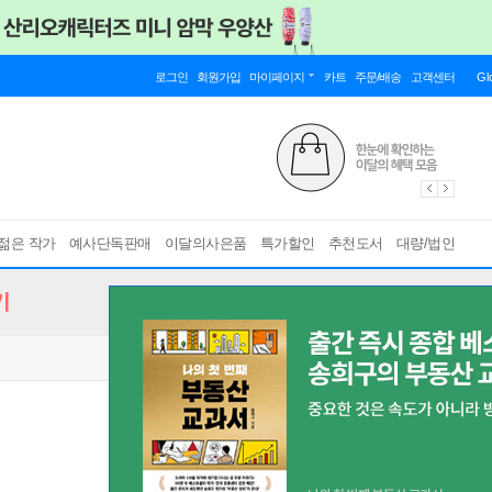
로그인
회원가입
마이페이지
카트
주문/배송
고객센터
Gl
젊은 작가
예사단독판매
이달의사은품
특가할인
추천도서
대량/법인
기