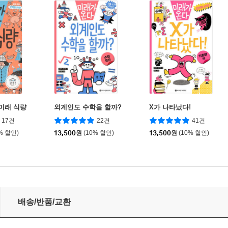
 미래 식량
외계인도 수학을 할까?
X가 나타났다!
17건
22건
41건
% 할인)
13,500
원
(10% 할인)
13,500
원
(10% 할인)
배송/반품/교환