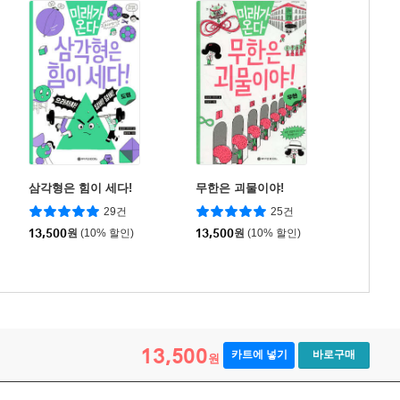
삼각형은 힘이 세다!
무한은 괴물이야!
29건
25건
13,500
원
(10% 할인)
13,500
원
(10% 할인)
13,500
카트에 넣기
바로구매
원