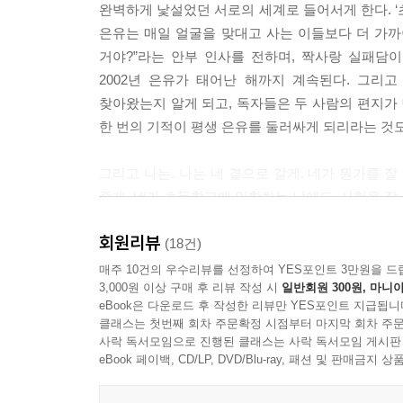
완벽하게 낯설었던 서로의 세계로 들어서게 한다. ‘초
은유는 매일 얼굴을 맞대고 사는 이들보다 더 가까이
거야?”라는 안부 인사를 전하며, 짝사랑 실패담
2002년 은유가 태어난 해까지 계속된다. 그리
찾아왔는지 알게 되고, 독자들은 두 사람의 편지가 
한 번의 기적이 평생 은유를 둘러싸게 되리라는 것도
그리고 나는. 나는 네 곁으로 갈게. 네가 뭔가를 
줄게. 네가 초등학교에 입학하는 날에도, 시험을 잘 
그랬던 것처럼. 이 편지가 그랬던 것처럼. 세계를 건
회원리뷰
(18건)
이 소설은 매력 있다. 계속 읽게 만드는 것. 감동을
매주 10건의 우수리뷰를 선정하여 YES포인트 3만원을 드
3,000원 이상 구매 후 리뷰 작성 시
일반회원 300원, 마니아
(소설가, 심사평에서)
eBook은 다운로드 후 작성한 리뷰만 YES포인트 지급됩니
클래스는 첫번째 회차 주문확정 시점부터 마지막 회차 주문
사랑하는 사람들을 잃은 사람에게 필요한 것은 떠난
사락 독서모임으로 진행된 클래스는 사락 독서모임 게시판
(소설가, 심사평에서)
eBook 페이백, CD/LP, DVD/Blu-ray, 패션 및 판매금