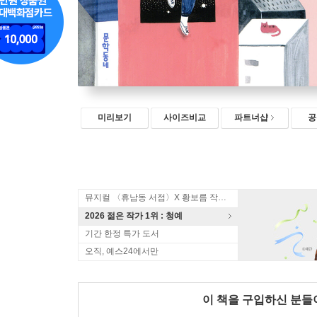
미리보기
사이즈비교
파트너샵
공
뮤지컬 〈휴남동 서점〉X 황보름 작가 북토크
2026 젊은 작가 1위 : 청예
기간 한정 특가 도서
오직, 예스24에서만
이 책을 구입하신 분