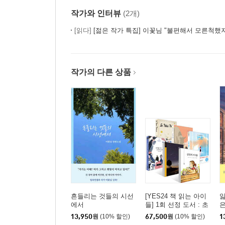
39. 언니에게
작가와 인터뷰
(2개)
40. 딸에게
[읽다]
[젊은 작가 특집] 이꽃님 "불편해서 모른척했지만 
41. 보내지 못한 편지_은유에게
작가의 편지
작가의 다른 상품
흔들리는 것들의 시선
[YES24 책 읽는 아이
잃
에서
들] 1회 선정 도서 : 초
은
등 5~6학년 세트
13,950
원
(10% 할인)
67,500
원
(10% 할인)
1