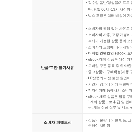
직수입 음반/영상물/기프트 
단, 당일 00시~13시 사이
박스 포장은 택배 배송이 가
소비자의 책임 있는 사유로 
소비자의 사용, 포장 개봉에 
복제가 가능한 상품 등의 포장을 
소비자의 요청에 따라 개별
디지털 컨텐츠인 eBook, 
eBook 대여 상품은 대여 기
모바일 쿠폰 등록 후 취소/환
반품/교환 불가사유
중고상품이 구매확정(자동 
LP상품의 재생 불량 원인이 기
시간의 경과에 의해 재판매가
전자상거래 등에서의 소비자
eBook 세트 상품은 일괄 
1개의 상품으로 취급 및 판매
우, 세트 상품 전부 및 세트
상품의 불량에 의한 반품, 교
소비자 피해보상
준하여 처리됨