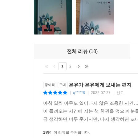
전체 리뷰
(18)
1
2
은유가 은유에게 보내는 편지
종이책
구매
q*****8
2022-07-27
신고
|
|
|
아침 일찍 아무도 일어나지 않은 조용한 시간. 
이 들려오는 시간에 저는 책 한권을 덮으며 눈물
금 생각하면 너무 웃기지만, 다시 생각하면 또다시
1명
이 이 리뷰를 추천합니다.