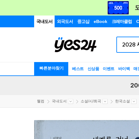
국내도서
외국도서
중고샵
eBook
크레마클럽
C
빠른분야찾기
베스트
신상품
이벤트
바이백
매
20
웰컴
국내도서
소설/시/희곡
한국소설