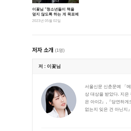
읽다
22. 굳게 믿는 동생에게
이꽃님 "청소년들이 책을
덮지 않도록 하는 게 목표예
23. 즐거운 하루를 보내고 있을 언니에게
요"
2023년 05월 02일
24. 미래의 동생에게
25. 고마운 언니에게
26. 잘하고 있는 동생에게
27. 과거의 언니에게
저자 소개
(1명)
28. 불쌍한 동생에게
29. 일백 퍼센트 믿는 언니에게
저 :
이꽃님
30. 날 걱정해 주는 고마운 동생에게
31. 또 미래 동생에게
32. 행복해하고 있을 언니에게
서울신문 신춘문예 「메
33. 은유에게
상 대상을 받았다. 지
34. 우리 귀염둥이 은유에게
은 아이2』,『당연하게도
35. 이모 아닌 언니에게
없는지 잊은 건 아닌지』
36. 여전히 내 동생인 은유에게
37. 여전히 궁금해하고 있을 언니에게
38. 미래의 동생에게