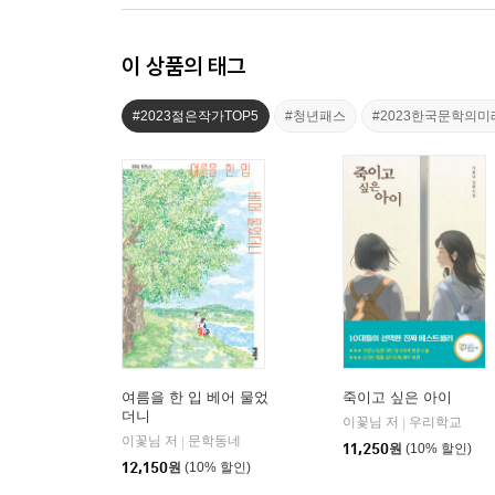
이 상품의 태그
#2023젊은작가TOP5
#청년패스
#2023한국문학의
여름을 한 입 베어 물었
죽이고 싶은 아이
더니
이꽃님 저
우리학교
|
이꽃님 저
문학동네
|
11,250
원
(10% 할인)
12,150
원
(10% 할인)