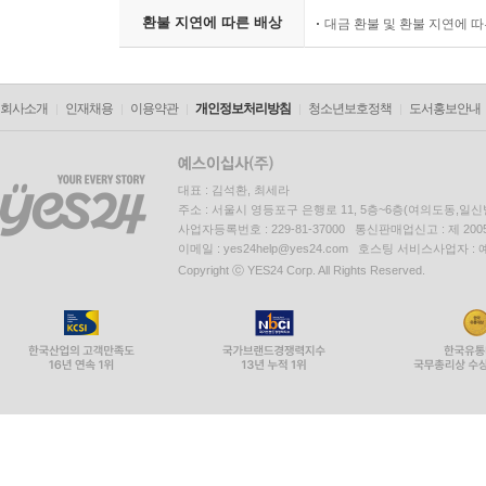
환불 지연에 따른 배상
대금 환불 및 환불 지연에 
회사소개
인재채용
이용약관
개인정보처리방침
청소년보호정책
도서홍보안내
대표 : 김석환, 최세라
주소 : 서울시 영등포구 은행로 11, 5층~6층(여의도동,일신
사업자등록번호 : 229-81-37000 통신판매업신고 : 제 200
이메일 : yes24help@yes24.com 호스팅 서비스사업자 :
Copyright ⓒ YES24 Corp. All Rights Reserved.