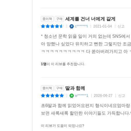
세계를 건너 너에게 갈게
종이책
구매
c*******l
2021-01-04
신고
|
|
|
* 청소년 문학 읽을 일이 거의 없는데 SNS에
아 망했나 싶었다 유치하고 뻔한 그렇지만 조금
ㅋㅋㅋㅋㅋㅋㅋㅋㅋㅋ 다 쏟아버려가지고 아 
1명
이 이 리뷰를 추천합니다.
딸과 함께
종이책
구매
w******1
2026-06-27
신고
|
|
|
초6딸과 함께 읽었어요편지 형식이네요엄마랑 
보면 새록새록 할만한 이야기들도 가득합니다.
이 리뷰가 도움이 되었나요?