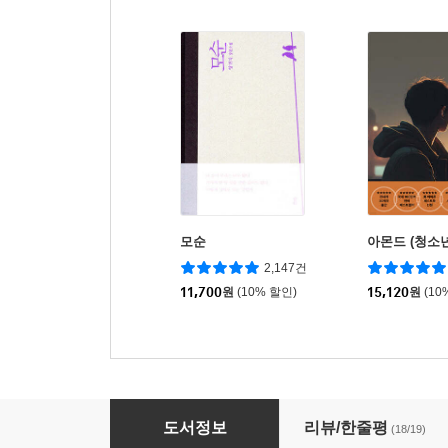
모순
아몬드 (청소
2,147건
11,700
원
(10% 할인)
15,120
원
(10
세계를 건너 너에게 갈게
도서정보
리뷰/한줄평
(18/19)