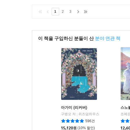
1
2
3
이 책을 구입하신 분들이 산
분야 연관 책
아가미 (리커버)
스노
구병모 저
위즈덤하우스
조예은
|
596건
15,120
원
(10% 할인)
12,6