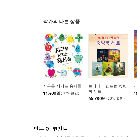
작가의 다른 상품
지구를 지키는 용사들
브리타 테켄트럽 컷팅
북 세트
14,400
원
(10% 할인)
1
65,700
원
(10% 할인)
만든 이 코멘트