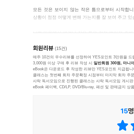
모든 것은 보이지 않는 작은 틈으로부터 시작합니
상황이 점점 어떻게 변해 가는지를 잘 보여 주고 있
나쁜 마음에서 생겨난 작은 틈은 점점 벌어져 주변
우정을 먹고 점점 자라나 커다란 나무가 되어 서로가
회원리뷰
(15건)
긍정의 힘은 고립된 친구들에게 손을 내밀어 어둡
매주 10건의 우수리뷰를 선정하여 YES포인트 3만원을 드
3,000원 이상 구매 후 리뷰 작성 시
일반회원 300원, 마니아
언제나 감동적인 이야기를 만들어 내는 브리타 테
eBook은 다운로드 후 작성한 리뷰만 YES포인트 지급됩니
다가가는 것은 어렵지 않다고 말합니다. 우리가 하는
클래스는 첫번째 회차 주문확정 시점부터 마지막 회차 주문
사락 독서모임으로 진행된 클래스는 사락 독서모임 게시판
eBook 페이백, CD/LP, DVD/Blu-ray, 패션 및 판매금
15
명