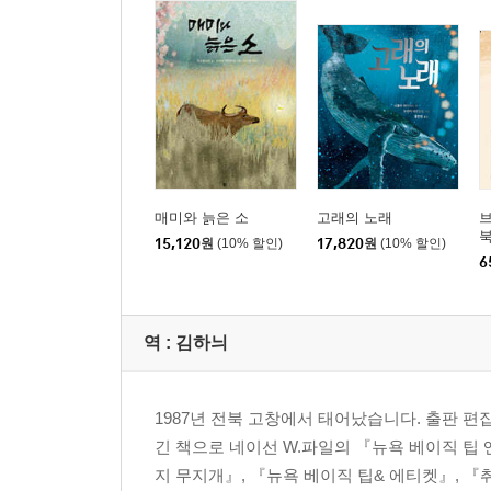
매미와 늙은 소
고래의 노래
북
15,120
원
(10% 할인)
17,820
원
(10% 할인)
6
역 :
김하늬
1987년 전북 고창에서 태어났습니다. 출판 편
긴 책으로 네이선 W.파일의 『뉴욕 베이직 팁
지 무지개』, 『뉴욕 베이직 팁& 에티켓』, 