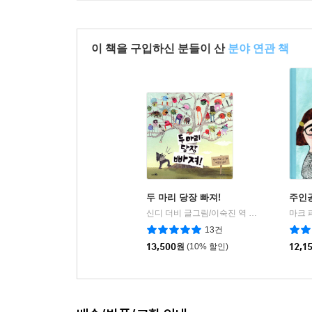
이 책을 구입하신 분들이 산
분야 연관 책
두 마리 당장 빠져!
주인
신디 더비 글그림/이숙진 역
천개의바람
|
13건
13,500
원
(10% 할인)
12,1