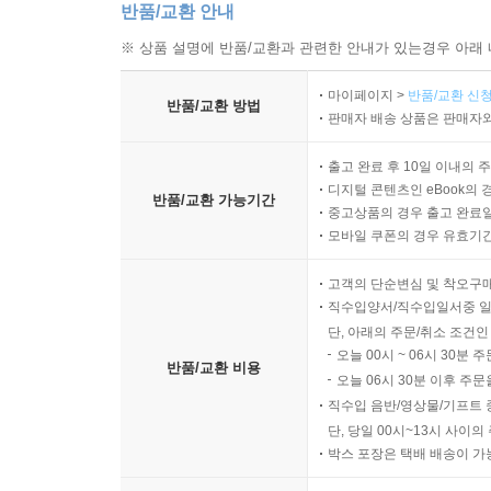
반품/교환 안내
※ 상품 설명에 반품/교환과 관련한 안내가 있는경우 아래 
마이페이지 >
반품/교환 신청
반품/교환 방법
판매자 배송 상품은 판매자와
출고 완료 후 10일 이내의 
디지털 콘텐츠인 eBook의 
반품/교환 가능기간
중고상품의 경우 출고 완료일
모바일 쿠폰의 경우 유효기간(
고객의 단순변심 및 착오구
직수입양서/직수입일서중 일
단, 아래의 주문/취소 조건인
오늘 00시 ~ 06시 30분 
반품/교환 비용
오늘 06시 30분 이후 주문
직수입 음반/영상물/기프트 
단, 당일 00시~13시 사이
박스 포장은 택배 배송이 가