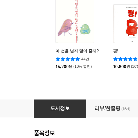
이 선을 넘지 말아 줄래?
핑!
44건
16,200
원
(10% 할인)
10,800
원
(10
작은 틈 이야기
도서정보
리뷰/한줄평
(15/4)
품목정보