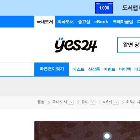
국내도서
외국도서
중고샵
eBook
크레마클럽
C
빠른분야찾기
베스트
신상품
이벤트
바이백
매
웰컴
국내도서
유아
4-6세
4-6세 다