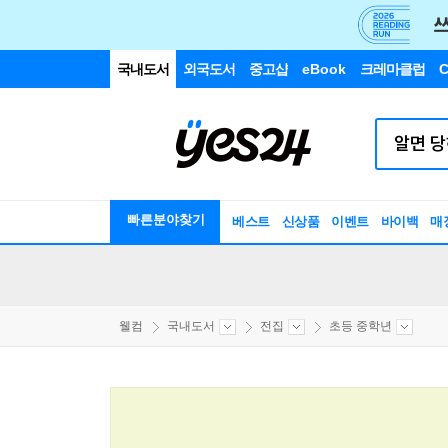
국내도서
외국도서
중고샵
eBook
크레마클럽
C
빠른분야찾기
베스트
신상품
이벤트
바이백
매
웰컴
국내도서
전집
초등 중학년