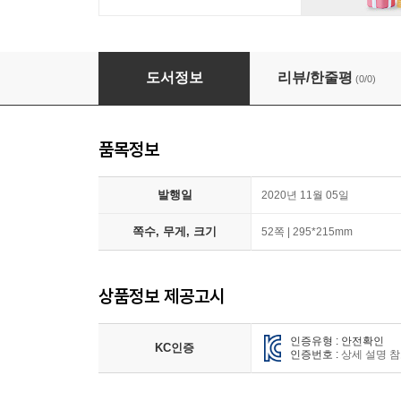
황금도깨비상 수상작 (전4권) 그들은 결국 브레
도서정보
리뷰/한줄평
(0/0)
품목정보
발행일
2020년 11월 05일
쪽수, 무게, 크기
52쪽 | 295*215mm
상품정보 제공고시
인증유형 : 안전확인
KC인증
인증번호 :
상세 설명 