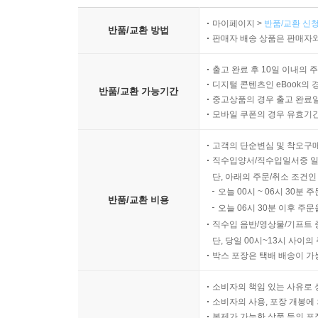
마이페이지 >
반품/교환 신청
반품/교환 방법
판매자 배송 상품은 판매자와
출고 완료 후 10일 이내의 
디지털 콘텐츠인 eBook의 
반품/교환 가능기간
중고상품의 경우 출고 완료일
모바일 쿠폰의 경우 유효기간(
고객의 단순변심 및 착오구
직수입양서/직수입일서중 일
단, 아래의 주문/취소 조건인
오늘 00시 ~ 06시 30분 
반품/교환 비용
오늘 06시 30분 이후 주문
직수입 음반/영상물/기프트 
단, 당일 00시~13시 사이
박스 포장은 택배 배송이 가
소비자의 책임 있는 사유로 
소비자의 사용, 포장 개봉에 
복제가 가능한 상품 등의 포장을 