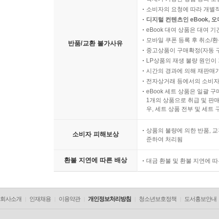
소비자의 요청에 따라 개별
디지털 컨텐츠인 eBook, 
eBook 대여 상품은 대여 기
모바일 쿠폰 등록 후 취소/환
반품/교환 불가사유
중고상품이 구매확정(자동 
LP상품의 재생 불량 원인이 기
시간의 경과에 의해 재판매가
전자상거래 등에서의 소비자
eBook 세트 상품은 일괄 
1개의 상품으로 취급 및 판매
우, 세트 상품 전부 및 세트
상품의 불량에 의한 반품, 교
소비자 피해보상
준하여 처리됨
환불 지연에 따른 배상
대금 환불 및 환불 지연에 
회사소개
인재채용
이용약관
개인정보처리방침
청소년보호정책
도서홍보안내