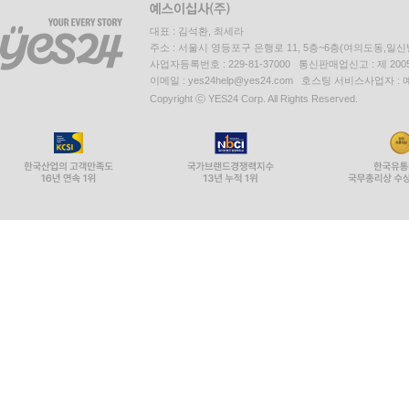
대표 : 김석환, 최세라
주소 : 서울시 영등포구 은행로 11, 5층~6층(여의도동,일신
사업자등록번호 : 229-81-37000 통신판매업신고 : 제 200
이메일 : yes24help@yes24.com 호스팅 서비스사업자 :
Copyright ⓒ YES24 Corp. All Rights Reserved.