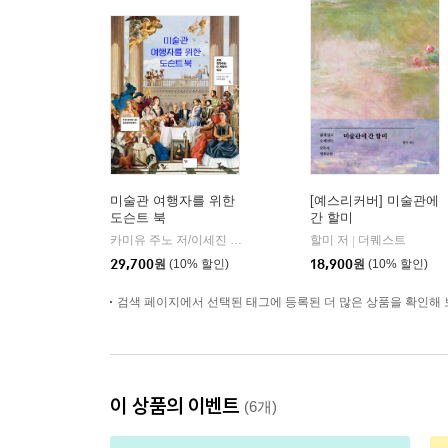
미술관 여행자를 위한
[예스리커버] 미술관에
도슨트 북
간 할미
카미유 주노 저/이세진 역
윌북(willbook)
할미 저
더퀘스트
|
|
29,700
원
(10% 할인)
18,900
원
(10% 할인)
검색 페이지에서 선택된 태그에 등록된 더 많은 상품을 확인해 
이 상품의 이벤트
(6개)