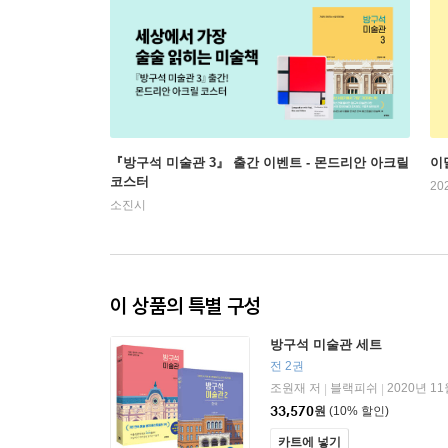
『방구석 미술관 3』 출간 이벤트 - 몬드리안 아크릴
이
코스터
20
소진시
이 상품의 특별 구성
방구석 미술관 세트
전 2권
조원재 저
블랙피쉬
2020년 11
|
|
33,570
원
(10% 할인)
카트에 넣기