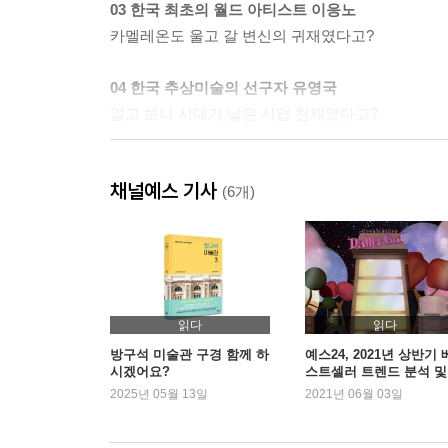
03 한국 최초의 월드 아티스트 이응노
카멜레온도 울고 갈 변신의 귀재였다고?
04 한국 추상미술의 선구자 유영국
알고 보니 시대가 낳은 사업 천재였다고?
05 아이의 낙서처럼 심플한 그림 장욱진
채널예스 기사
알고 보니 반 고흐급 외골수?
(6개)
06 한국에서 가장 비싼 화가 김환기
그의 예술은 ‘일심동체’ 사랑으로 완성될 수 있었다
07 서민을 친근하게 그려온 국민화가 박수근
읽다
읽다
그의 도처에는 ‘스승님’이 널려 있었다?
방구석 미술관 구경 함께 하
예스24, 2021년 상반기 
시겠어요?
스트셀러 트렌드 분석 및
서 판매 동향 발표
2025년 05월 13일
2021년 06월 03일
08 독보적 여인상을 그린 화가 천경자
알고 보니 ‘X’를 그려야 살 수 있었다고?