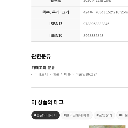
발행일
2020년 11월 18일
쪽수, 무게, 크기
424쪽 | 703g | 152*210*25
ISBN13
9788968332845
ISBN10
8968332843
관련분류
카테고리 분류
국내도서
예술
미술
미술일반/교양
이 상품의 태그
#붓끝의메세지
#한국근현대미술
#교양쌓기
#미