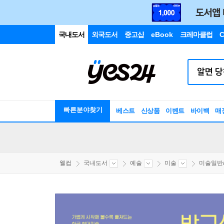
국내도서
외국도서
중고샵
eBook
크레마클럽
C
빠른분야찾기
베스트
신상품
이벤트
바이백
매
웰컴
국내도서
예술
미술
미술일반