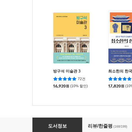
방구석 미술관 3
최소한의 한
72건
16,920
원
(10% 할인)
17,820
원
(10
방구석 미술관 2 : 한국
도서정보
리뷰/한줄평
(168/199)