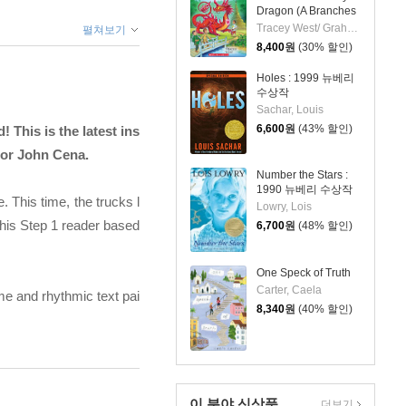
Dragon (A Branches
Book)
Tracey West/ Graham Howells (ILT)
펼쳐보기
8,400
원
(30% 할인)
Holes : 1999 뉴베리
수상작
Sachar, Louis
6,600
원
(43% 할인)
! This is the latest ins
hor John Cena.
Number the Stars :
1990 뉴베리 수상작
 This time, the trucks l
Lowry, Lois
this Step 1 reader based
6,700
원
(48% 할인)
One Speck of Truth
Carter, Caela
me and rhythmic text pai
8,340
원
(40% 할인)
이 분야 신상품
더보기