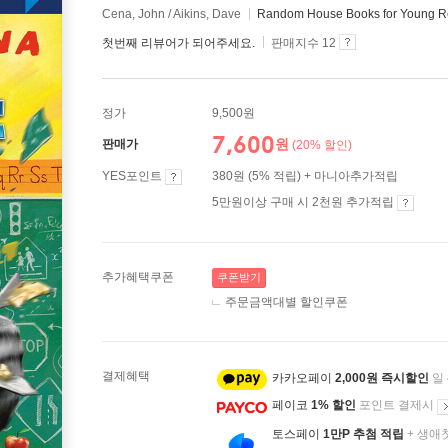
Cena, John / Aikins, Dave
Random House Books for Young R
첫번째 리뷰어가 되어주세요.
판매지수 12
정가
9,500원
7,600
원
판매가
(20% 할인)
YES포인트
380원 (5% 적립) + 마니아추가적립
5만원이상 구매 시 2천원 추가적립
추가혜택쿠폰
쿠폰받기
주문금액대별 할인쿠폰
결제혜택
카카오페이
2,000원 즉시할인
일
페이코
1% 할인
포인트 결제시
토스페이
1만P 추첨 적립
+ 생애