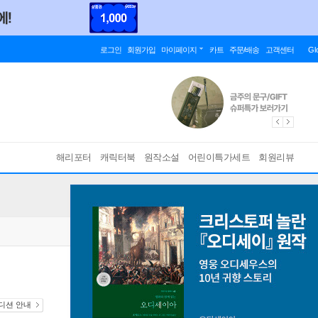
로그인
회원가입
마이페이지
카트
주문/배송
고객센터
Gl
해리포터
캐릭터북
원작소설
어린이특가세트
회원리뷰
에디션 안내