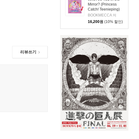
Mirror? (Princess
Catch! Teenieping)
(세이펜호환 / QR음원
BOOKMECCA 저
포함)
16,200
원
(10% 할인)
리뷰쓰기