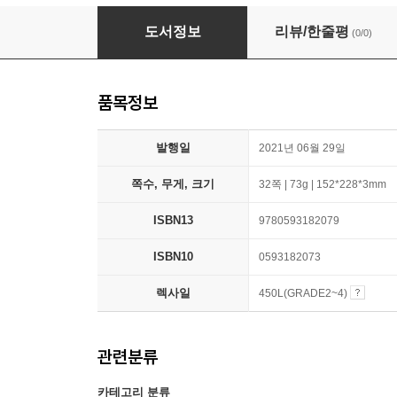
Driving School
도서정보
리뷰/한줄평
(0/0)
품목정보
발행일
2021년 06월 29일
쪽수, 무게, 크기
32쪽 | 73g | 152*228*3mm
ISBN13
9780593182079
ISBN10
0593182073
렉사일
450L(GRADE2~4)
관련분류
카테고리 분류