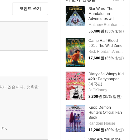
코멘트 쓰기
Star Wars: The
Mandalorian:
Adventures with
Grogu: Pop-Up
Matthew Reinhart, S.T. Bende
Storybook
36,400
원
(35% 할인)
Camp Half-Blood
#01 : The Wild Zone
Rick Riordan, Annabelle Oh
17,680
원
(35% 할인)
Diary of a Wimpy Kid
#20 : Partypooper
(미국판)
우가 있습니다. 정확한
Jeff Kinney
8,300
원
(35% 할인)
Kpop Demon
Hunters Official Fan
Book
Random House
니다.
11,200
원
(30% 할인)
Who Are You in the