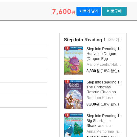
7,600
카트에 넣기
바로구매
원
Step Into Reading 1
더보기
Step Into Reading 1 :
Huevo de Dragon
(Dragon Egg
Spanish Edition)
Mallory Loehr/ Hala Wittwer (ILT)
8,830
원
(18% 할인)
Step Into Reading 1 :
The Christmas
Rescue (Rudolph
the Red-Nosed
Random House
Reindeer)
8,830
원
(18% 할인)
Step Into Reading 1 :
Big Shark, Little
Shark, and the
Christmas Tree
Anna Membrino/ Tim Budgen (ILT)