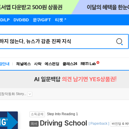
D/LP
DVD/BD
문구
/GIFT
티켓
독서유형검사
장안내
채널예스
사락
예스펀딩
클래스24
RBTI Lab
독서유형검사
AI 일문백답
의견 남기면 YES상품권!
[창작동화 Story...
Step Into Reading 1
소득공제
Driving School
[ Paperback ]
외서
바인딩 & 