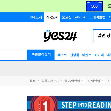
국내도서
외국도서
중고샵
eBook
크레마클럽
C
빠른분야찾기
베스트
신상품
이벤트
바이백
매
웰컴
외국도서
유아/어린이
어린이