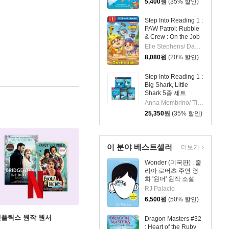
5,400
원
(35% 할인)
Step Into Reading 1 :
PAW Patrol: Rubble
& Crew : On the Job
Elle Stephens/ Dave Aikins (ILT)
8,080
원
(20% 할인)
Step Into Reading 1 :
Big Shark, Little
Shark 5종 세트
Anna Membrino/ Tim Budgen (ILT)
25,350
원
(35% 할인)
이 분야 베스트셀러
더보기
Wonder (미국판) : 줄
리아 로버츠 주연 영
화 '원더' 원작 소설
RJ Palacio
6,500
원
(50% 할인)
X 넷플릭스 원작 원서
Dragon Masters #32
: Heart of the Ruby