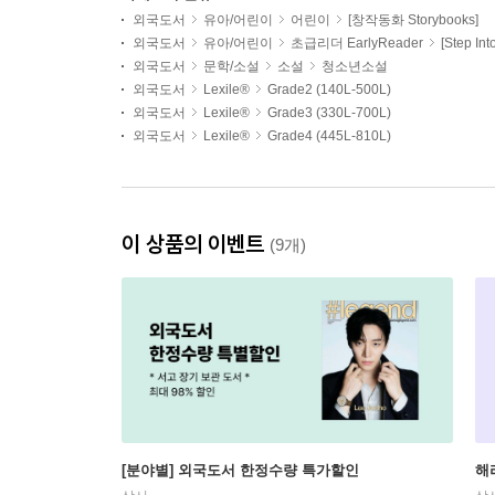
외국도서
유아/어린이
어린이
[창작동화 Storybooks]
외국도서
유아/어린이
초급리더 EarlyReader
[Step In
외국도서
문학/소설
소설
청소년소설
외국도서
Lexile®
Grade2 (140L-500L)
외국도서
Lexile®
Grade3 (330L-700L)
외국도서
Lexile®
Grade4 (445L-810L)
이 상품의 이벤트
(9개)
[분야별] 외국도서 한정수량 특가할인
해