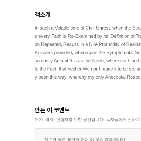
책소개
In such a Volatile time of Civil Unrest, when the Str
s every Faith is Re-Examined by its' Definition of T
on Repeated, Results in a Dire Profundity of Realis
Answers provided, whereupon the Symptomatic Schi
so easily Accept this as the Norm, where each and e
to the Fact, that neither We nor I made it to be so,
y been this way, whereby my only Anecdotal Respon
만든 이 코멘트
저자, 역자, 편집자를 위한 공간입니다. 독자들에게 전하고
접수된 글은 확인을 거쳐 이 곳에 게재됩니다.