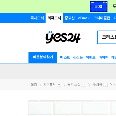
국내도서
외국도서
중고샵
eBook
크레마클럽
C
빠른분야찾기
베스트
신상품
이벤트
바이백
매
웰컴
외국도서
문학/소설
시/희곡