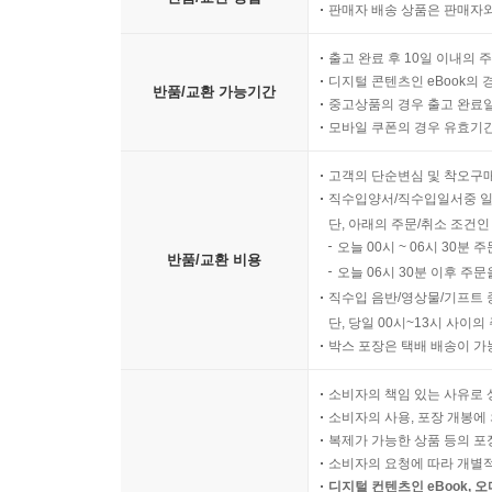
판매자 배송 상품은 판매자와
출고 완료 후 10일 이내의 
디지털 콘텐츠인 eBook의 
반품/교환 가능기간
중고상품의 경우 출고 완료일
모바일 쿠폰의 경우 유효기간(
고객의 단순변심 및 착오구
직수입양서/직수입일서중 일
단, 아래의 주문/취소 조건인
오늘 00시 ~ 06시 30분 
반품/교환 비용
오늘 06시 30분 이후 주문
직수입 음반/영상물/기프트 
단, 당일 00시~13시 사이
박스 포장은 택배 배송이 가
소비자의 책임 있는 사유로 
소비자의 사용, 포장 개봉에 
복제가 가능한 상품 등의 포장을 
소비자의 요청에 따라 개별
디지털 컨텐츠인 eBook, 