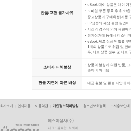
eBook 대여 상품은 대여 기
모바일 쿠폰 등록 후 취소/환
반품/교환 불가사유
중고상품이 구매확정(자동 
LP상품의 재생 불량 원인이 기
시간의 경과에 의해 재판매가
전자상거래 등에서의 소비자
eBook 세트 상품은 일괄 
1개의 상품으로 취급 및 판매
우, 세트 상품 전부 및 세트
상품의 불량에 의한 반품, 교
소비자 피해보상
준하여 처리됨
환불 지연에 따른 배상
대금 환불 및 환불 지연에 
회사소개
인재채용
이용약관
개인정보처리방침
청소년보호정책
도서홍보안내
대표 : 김석환, 최세라