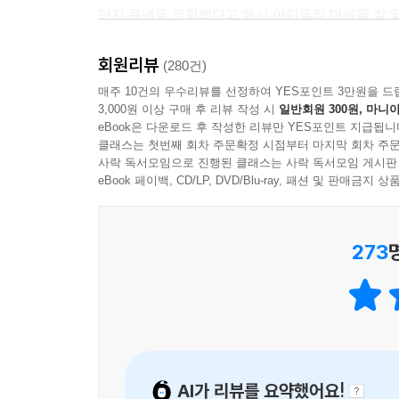
것은 바로 이 지점이다. 김소영이 소개하는 어린이
단지 유년을 경험했다고 해서 아이들의 마음을 잘 알
선생님의 칭찬 한마디에 가슴이 두근거렸던 날, 
어린이는 어른의 길잡이
진입하기 위해서는 상당한 노력과 정성을 기울여야
자매?형제?남매 사이, 넓고 환한 친구 집에서 
나는 예전에 ‘어린이는 어른의 길잡이’라는 말을 
호흡해야 한다. 어린이 마음의 미세한 진폭을 느
회원리뷰
(280건)
지금 이 순간 품고 있을 어린 마음들을 깨닫게 된다.
르치고 이끌 생각을 해야지, 어린이한테 길 안내의 
알아야 한다. 김소영은 이런 수고로운 작업을 기꺼
매주 10건의 우수리뷰를 선정하여 YES포인트 3만원을 드
아닌데. 그렇게 생각했다. 그런데 어린이에게 할 말을
명료한 언어로 이토록 재미있고 뭉클하게 들려준다
3,000원 이상 구매 후 리뷰 작성 시
일반회원 300원, 마니아
집이 너무 넓어서 눈을 어디에 두어야 할지 몰랐
eBook은 다운로드 후 작성한 리뷰만 YES포인트 지급됩니
서 길을 아는 게 아니라 어린이에게 무엇을 어떻게
‘김소영’이라는 렌즈로 세계를 들여다보며 우리는 마
들어갔다. 방에는 오로지 그 애만을 위한 침대와 책
클래스는 첫번째 회차 주문확정 시점부터 마지막 회차 주문
우는 일, 즉 교육은 이 세상을 살아가는 우리 모두의
가장 작고 여린 마음들을 다시 꺼내 들여다보고 천
사락 독서모임으로 진행된 클래스는 사락 독서모임 게시판
그리고 곧 할머니가 간식을 ‘쟁반에 받쳐서’ 가지고
사회의 몫으로 돌아오고 만다.
결국은 우리 자신을 향해 있다는 걸.
eBook 페이백, CD/LP, DVD/Blu-ray, 패션 및 판매금
경험한 적도, 한번 상상해 본 적도 없는 상황이었다. 
- 윤가은 (영화감독)
--- p.253~254
어린 마음의 존재를 깨달은 사람들은 더 이상 어린이
273
못해서 할 수 없었던 말이 지금의 어린이들에게도 있을
대신 어린이의 마음을 기억해 내고, 그 마음이 되어
나는 어린이에게 느긋한 어른이 되는 것이 넓게
보람이나 기쁨도 있다. 그것도 성장이라고 할 수 있지
AI가 리뷰를 요약했어요!
어린이의 말에 더 많이 귀를 기울이겠다고 다짐한다