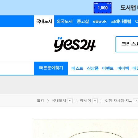
국내도서
외국도서
중고샵
eBook
크레마클럽
C
빠른분야찾기
베스트
신상품
이벤트
바이백
매
웰컴
국내도서
에세이
삶의 자세와 지...