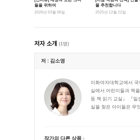
들을 위하여
물 추천합니다
사랑이라고 해도 될까
2026년 03월 06일
2025년 12월 22일
삶을 선택한다는 것
양말 찾아 가세요
남의 집 어른
저자 소개
(1명)
3부 세상 속의 어린이
저 :
김소영
저 오늘 생일이다요?
한 명은 작아도 한 명
쉬운 문제
이화여자대학교에서 국어
어린이가 ‘있다’
실에서 어린이들과 책을
오해
등 책 읽기 교실』 『일
어린이는 정치적인 존재
실을 찾은 아이들은 무엇
내가 바라는 어린이날
길잡이
추천의 글
작가의 다른 상품