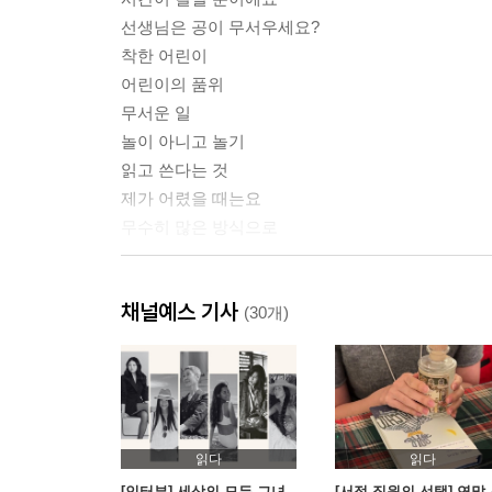
선생님은 공이 무서우세요?
착한 어린이
어린이의 품위
무서운 일
놀이 아니고 놀기
읽고 쓴다는 것
제가 어렸을 때는요
무수히 많은 방식으로
2부 어린이와 나
채널예스 기사
(30개)
가장 외로운 어린이를 기준으로
한 지붕 아래 사는 친구
마음속의 선생님
어린이의 편식, 어른의 편식
선배님 말씀
읽다
읽다
위로가 됐어요
[인터뷰] 세상의 모든 그녀
[서점 직원의 선택] 연말