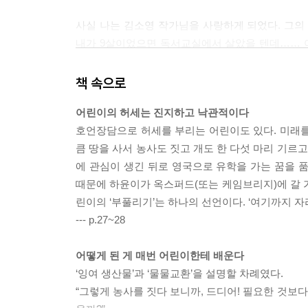
사실 나는 김소영 작가님을 사랑하게 되었다. 그의
내가 9살이었으면 독서교실에서 살았을 텐데…… 
앞으로 돌아가 작가가 독서교실의 어린이들에게 남긴 
아는 것이 저의 큰 영광입니다."(9쪽)
책 속으로
어린이의 허세는 진지하고 낙관적이다
어린이라는 세계는 나의 세계였기도 하다. 지금도
호언장담으로 허세를 부리는 어린이도 있다. 미래를 
시기를 추억하게 한다. 부모님과 함께 자다 처음 혼
큼 땅을 사서 농사도 짓고 개도 한 다섯 마리 기르고
전 시멘트로 매립돼 주차장이 됐다), 내 형제는 
에 관심이 생긴 뒤로 영국으로 유학을 가는 꿈을 품
때문에 하윤이가 옥스퍼드(또는 케임브리지)에 갈 
추억들에서 나아가 어린 나를 보듬어 주기도 한다.
린이의 ‘부풀리기’는 하나의 선언이다. ‘여기까지 자
않는다. 이해할 수 없거나 미웠던 어른들의 행동이 이
--- p.27~28
“참 단정하고 믿음직스럽구나.”라는 칭찬은(방과 
기쁨을 배가 되게 하고 몸가짐을 바르게 하도록 이끈
어떻게 된 게 매번 어린이한테 배운다
안의 어린이를 어루만져 줄 수 있구나. 어린이라는 
‘잉여 생산물’과 ‘물물교환’을 설명할 차례였다.
“그렇게 농사를 짓다 보니까, 드디어! 필요한 것보다
어른의 역할은 뭘까? 책은 아이들과의 다정한 에피