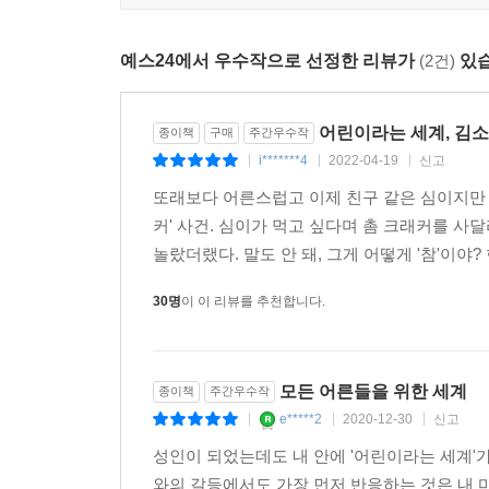
김소영은 ‘남의 집 어른’으로서 우리 사회가 어린이를
어린이를 내쫓거나, 어린이를 일부러 울리고는 
예스24에서 우수작으로 선정한 리뷰가
(2건)
있습
사회에 분노를 표한다. 이런 일련의 흐름은 어린
사회는 자연히 자기 목소리를 내기 어려운 약자
어린이라는 세계, 김
어른에게도 좋은 세상이라는 뜻이다. 양육자가 아
종이책
구매
주간우수작
i*******4
2022-04-19
신고
존중하는 태도를 익혀야 하는 이유가 바로 여기 있다.
|
|
|
또래보다 어른스럽고 이제 친구 같은 심이지만 가
어린이에 대해 생각하다 보면 장애인, 성소수자,
커' 사건. 심이가 먹고 싶다며 촘 크래커를 사
자라서 어른이 되기 때문에 소수자라기보다는 과도기
놀랐더랬다. 말도 안 돼, 그게 어떻게 '참'이야?
사람이라고 여기지 않는 것처럼, 어린이도 미래가 
30명
이 이 리뷰를 추천합니다.
늘 새로운 어린이가 온다. 달리 표현하면 세상에는
시기이기 때문에 모두가 머리를 맞대고 고민해야 하는 일
모든 어른들을 위한 세계
종이책
주간우수작
e*****2
2020-12-30
신고
|
|
|
성인이 되었는데도 내 안에 '어린이라는 세계'
와의 갈등에서도 가장 먼저 반응하는 것은 내 