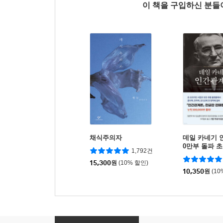
이 책을 구입하신 분
채식주의자
데일 카네기 
0만부 돌파 
1,792건
역본)
15,300
원
(10% 할인)
10,350
원
(10