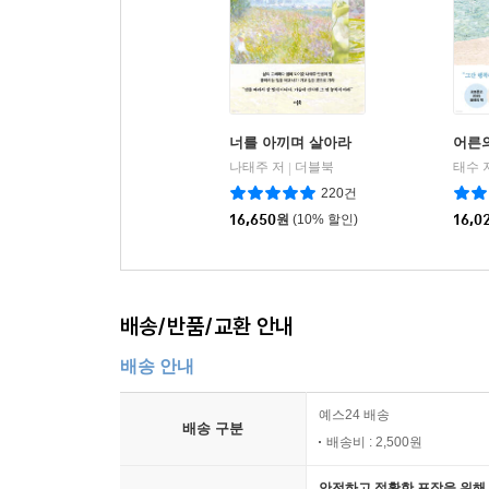
너를 아끼며 살아라
어른
나태주 저
더블북
태수 
|
220건
16,650
원
(10% 할인)
16,0
배송/반품/교환 안내
배송 안내
예스24 배송
배송 구분
배송비 : 2,500원
안전하고 정확한 포장을 위해 