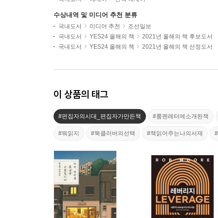
수상내역 및 미디어 추천 분류
국내도서
미디어 추천
조선일보
국내도서
YES24 올해의 책
2021년 올해의 책 후보도서
국내도서
YES24 올해의 책
2021년 올해의 책 선정도서
이 상품의 태그
#편집자의시대_편집자가만든책
#룸펜레터에소개된책
#뭐읽지
#북클러버의선택
#책읽어주는나의서재