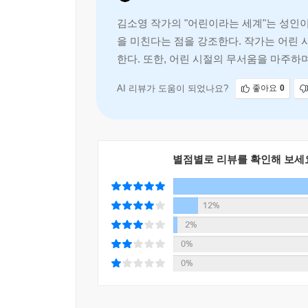
말에 담지 못하는 감정과 분위기가 무엇인지 알아내는
김소영 작가의 "어린이라는 세계"는 성인이
을 미친다는 점을 강조한다. 작가는 어린 
한다. 또한, 어린 시절의 무서움을 마주
어린이에게 좋은 세상은 어른에게도 좋은 세상이다
다음 세대를 맞이하는 ‘남의 집 어른’의 역할
AI 리뷰가 도움이 되었나요?
좋아요
0
김소영은 오랜 기간 어린이에 관한 일을 해 온 
어린이책을 잘 만든다”, “엄마가 아니라 잘 모른다
별점별로 리뷰를 확인해 보세
않듯이, 비양육자라고 해서 어린이에 대해 무지하
만나기 때문에, 어린이가 사회 구성원으로서 누려야 
있다. 가족의 사랑 이외에 ‘남의 집 어른’의 정중한
12%
2%
나는 ‘남의 집 애’라는 말이 좋았다. 그러면 나는 ‘남
0%
좋아하고 샘내고 안심하고 걱정하면서 ‘남의 집 애’
0%
어린이의 초콜릿을 지퍼백에 넣어 주고, 어머니에
얼마든지 될 수 있다. _ 181쪽