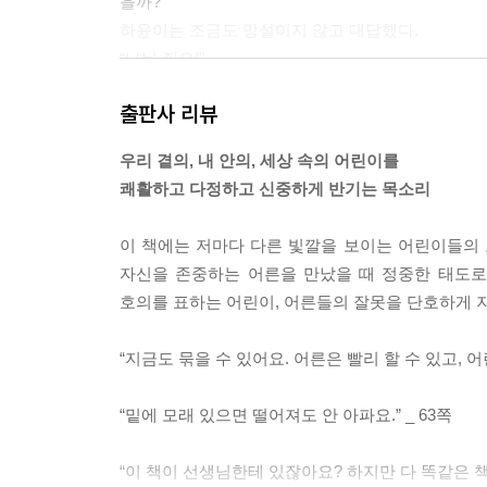
을까?”
아이들이 사는 화려한 집이 거리낌 없이 노출되는 일
하윤이는 조금도 망설이지 않고 대답했다.
인사가 얼마나 무심한 처사인지 생각에 잠기게 된다.
“나눠 줘요!”
그 밖에 다른 답이 있을 리 없다고 확신하는 얼굴이
“어린이에 대해 생각할수록 우리의 세계는 넓어진다
출판사 리뷰
다. (…) 칠판에 “서로 몸이 달라도 자”라고 썼다
구석구석의 세계가 확장된다. 곁에 있는 어린이, 
“예지야, 그럴 때 ‘무시’의 반대말을 떠올려 보면 좋아
부지런히 살피고 고민하자. 김소영 작가의 모든 문장
우리 곁의, 내 안의, 세상 속의 어린이를
“아! 알았다!”
쾌활하고 다정하고 신중하게 반기는 목소리
유일한 답이라는 듯, 예지는 이렇게 썼다.
“서로 몸이 달라도 같이 놀자.”
이 책에는 저마다 다른 빛깔을 보이는 어린이들의 
--- p.31~36
자신을 존중하는 어른을 만났을 때 정중한 태도로
호의를 표하는 어린이, 어른들의 잘못을 단호하게 
어린이의 품위
나는 어린이들이 좋은 대접을 받아 봐야 계속 좋은 
“지금도 묶을 수 있어요. 어른은 빨리 할 수 있고, 어
로 볼 때 정중한 대접을 받는 어린이는 점잖게 행동
잖음과 정중함을 관계의 기본적인 태도와 양식으로 여
“밑에 모래 있으면 떨어져도 안 아파요.” _ 63쪽
는 ‘이상하다’고 느꼈으면 좋겠다. 사실 내가 진짜 
--- p.41
“이 책이 선생님한테 있잖아요? 하지만 다 똑같은 책이