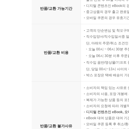
디지털 콘텐츠인 eBook의 
반품/교환 가능기간
중고상품의 경우 출고 완료일
모바일 쿠폰의 경우 유효기간(
고객의 단순변심 및 착오구
직수입양서/직수입일서중 일
단, 아래의 주문/취소 조건인
오늘 00시 ~ 06시 30분 
반품/교환 비용
오늘 06시 30분 이후 주문
직수입 음반/영상물/기프트 
단, 당일 00시~13시 사이
박스 포장은 택배 배송이 가
소비자의 책임 있는 사유로 
소비자의 사용, 포장 개봉에 
복제가 가능한 상품 등의 포장을 
소비자의 요청에 따라 개별
디지털 컨텐츠인 eBook, 
eBook 대여 상품은 대여 기
모바일 쿠폰 등록 후 취소/환
반품/교환 불가사유