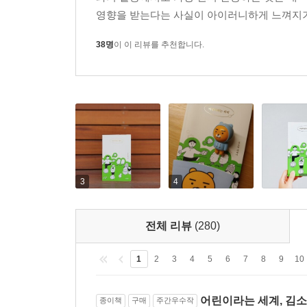
영향을 받는다는 사실이 아이러니하게 느껴지기도
38명
이 이 리뷰를 추천합니다.
3
4
전체 리뷰
(280)
1
2
3
4
5
6
7
8
9
10
어린이라는 세계, 김
종이책
구매
주간우수작