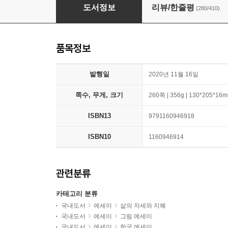
어린이라는 세계
도서정보
리뷰/한줄평
(280/410)
품목정보
발행일
2020년 11월 16일
쪽수, 무게, 크기
260쪽 | 356g | 130*205*16
ISBN13
9791160946918
ISBN10
1160946914
관련분류
카테고리 분류
국내도서
에세이
삶의 자세와 지혜
국내도서
에세이
그림 에세이
국내도서
에세이
한국 에세이