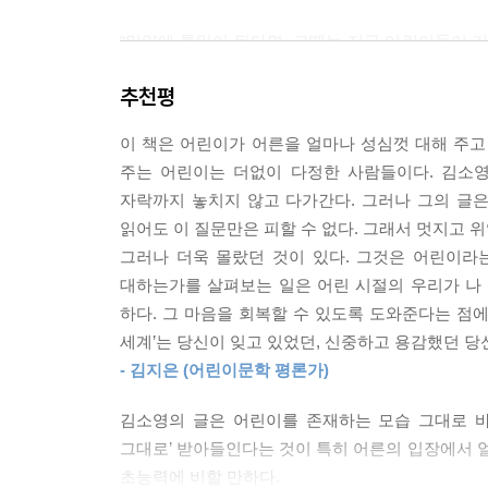
가장 외로운 어린이를 기준으로
“만약에 통일이 된다면, 그때는 지금 어린이들이 커
어린이들도 이 쇼를 본다. ‘세트장’이 아닌, 유명
했다가 ‘아, 이건 아니다’ 하고 없었던 일로 할 수
있을 것이다. 그러나 어떤 어린이에게는 그 집이 꿈속
추천평
231쪽
어린이들이 그럴 것이다. 어린이도 볼 수 있는 프
기는 모습을, 함께 노는 즐거움을, 다양한 가족의 
이 책은 어린이가 어른을 얼마나 성심껏 대해 주고 
특별한 어린이들이 하필 김소영 앞에만 나타난 것
주면 좋겠다. 세상이 멋진 집이라고 어린이를 안심
주는 어린이는 더없이 다정한 사람들이다. 김소영
기록해 두었던 것이다. 이 책 속의 어린이들은 누구
--- p.101~102
자락까지 놓치지 않고 다가간다. 그러나 그의 글은
사람의 개인으로서 등장한다. 김소영은 어린이를 
읽어도 이 질문만은 피할 수 없다. 그래서 멋지고 
우리 곁에 ‘있음’을 드러낸다. 낑낑대며 신발 끈을
이름 모를 어른의 작은 호의
그러나 더욱 몰랐던 것이 있다. 그것은 어린이라
조금 서툴고 느리더라도 자기 몫의 생활을 살뜰하
“그 여성분이요, 저를 처음 보셨을 수도 있잖아요. 
대하는가를 살펴보는 일은 어린 시절의 우리가 나
어린이들을 반기는 김소영의 목소리는 독자의 세계
가니?’ 하고 물어보시는 거예요. 그래서 제가 ‘네’
하다. 그 마음을 회복할 수 있도록 도와준다는 점에
나는 왠지 조마조마했다. 혹시 주이가 모르는 사람
세계’는 당신이 잊고 있었던, 신중하고 용감했던 당
“그 말을 듣고 기분이 어땠어?”
- 김지은 (어린이문학 평론가)
누구나 지나온 어린 시절의 쉽게 꺼내지 못했던 이
“뭐라고 해야 하지? 위로가 됐어요. 그런 날은 운이 
“위로가 됐어요”라고 할 때 주이는 오른손을 가슴에
김소영의 글은 어린이를 존재하는 모습 그대로 바
어린이에게 무심한 어른이라도 한때는 모두 어린이
린이에게는 어른들이 환경이고 세계라는 사실을 그
그대로’ 받아들인다는 것이 특히 어른의 입장에서 얼
정도는 안락하고, 어느 정도는 상처 입은 기억일 
--- p.143~144
초능력에 비할 만하다.