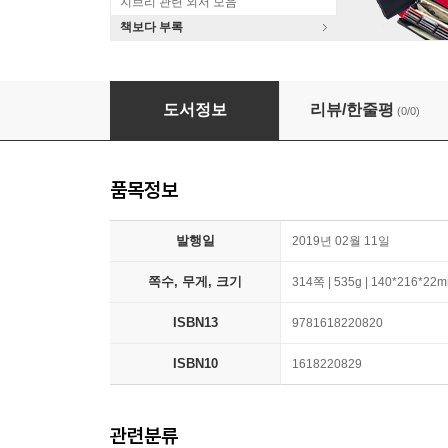
지브리 관련 외서 모음
책보다 부록
Where Oceans Hide Their Dead
도서정보
리뷰/한줄평
(0/0)
품목정보
발행일
2019년 02월 11일
쪽수, 무게, 크기
314쪽 | 535g | 140*216*22
ISBN13
9781618220820
ISBN10
1618220829
관련분류