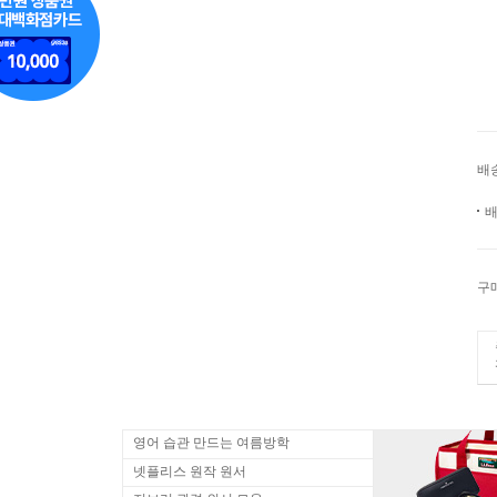
배
배
구
영어 습관 만드는 여름방학
넷플리스 원작 원서