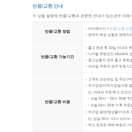
반품/교환 안내
※ 상품 설명에 반품/교환과 관련한 안내가 있는경우 아래 
마이페이지 >
반품/교환 신청
반품/교환 방법
판매자 배송 상품은 판매자와
출고 완료 후 10일 이내의 
디지털 콘텐츠인 eBook의 
반품/교환 가능기간
중고상품의 경우 출고 완료일
모바일 쿠폰의 경우 유효기간(
고객의 단순변심 및 착오구
직수입양서/직수입일서중 일
단, 아래의 주문/취소 조건인
오늘 00시 ~ 06시 30분 
반품/교환 비용
오늘 06시 30분 이후 주문
직수입 음반/영상물/기프트 
단, 당일 00시~13시 사이
박스 포장은 택배 배송이 가