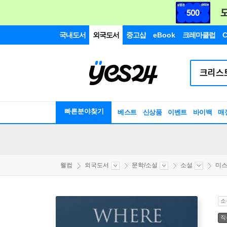
국내도서
외국도서
중고샵
eBook
크레마클럽
C
빠른분야찾기
베스트
신상품
이벤트
바이백
매
웰컴
외국도서
문학/소설
소설
미스
소
직