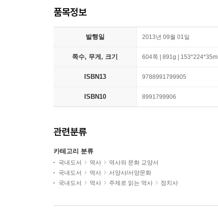
품목정보
발행일
2013년 09월 01일
쪽수, 무게, 크기
604쪽 | 891g | 153*224*35
ISBN13
9788991799905
ISBN10
8991799906
관련분류
카테고리 분류
국내도서
역사
역사와 문화 교양서
국내도서
역사
서양사/서양문화
국내도서
역사
주제로 읽는 역사
정치사