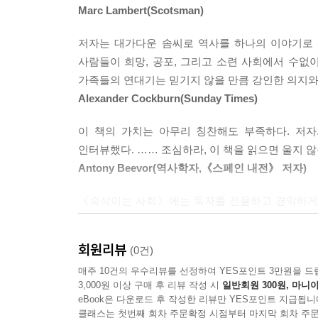
그 시절에는 모든 사람이 자기 문을 열어놓고 살았고
Marc Lambert(Scotsman)
‘집단적 인간’은 자신의 사생활을 포기할 뿐만 아니
것을 갖고 나와 마치 한 가족처럼 국경일을 축하하
책임을 졌다. 사회주의 유토피아로 가는 길에 걸
---3장 사회주의 유토피아의 뒷면(1932~1936)
저자는 대가다운 솜씨로 역사를 하나의 이야기로 
부모가 자식을 의심하고 남편이 아내를 밀고하는 일
사람들이 희망, 공포, 그리고 소련 사회에서 수없
허다했다. 은폐와 배신, 침묵과 타협, 자기 세뇌와
그러나 공동 아파트가 이상적인 천국이지만은 않았
가족들의 연대기는 믿기지 않을 만큼 강인한 의지와
사회에서 사람들은 어느 한순간도 마음 놓고 대화하지
했다. 한 사람에게 주어진 주거 면적은 최악의 경우
Alexander Cockburn(Sunday Times)
레닌그라드의 한 공동 아파트에서는 “48명이 변기 하
스탈린 시대를 살았던 보통 사람들의 역사를 통해
이 책의 가치는 아무리 칭찬해도 부족하다. 저
보세요.”(1권 310~311)라고 공동 아파트에서 성장
소비에트 체제의 실제 작동 과정을 들여다본다!
인터뷰했다. …… 조심하라, 이 책을 읽으면 울지 
공동 아파트에 사는 많은 사람들이 오히려 사생활을 
Antony Beevor(역사학자,《스페인 내전》 저자)
소금과 후추도 방에 간수했다.”(1권 314) 자기 물
‘인간’과 ‘사회’를 전면적으로 개조해 사회주의 
공동 아파트는 국가의 감시 권력을 가정의 사적 공
《속삭이는 사회》에는 독자를 전율하고 경악하게 
논란은 여전히 현재 진행형이다. 그중에서도 ‘
친구, 구입한 물건, 먹은 음식, 전화로 말한 내용(
그리고 그들의 희생과 양보를 바라보는 저자의 엄정
있었는가?’라는 문제는 소련 사회를 이해하는 
지 닿지 않았다) 방에서 말한 내용까지 거의 모든 것
소비에트 러시아에 존재했던 인간의 악, 그리고 의
때문이었을까? 《속삭이는 사회》는 바로 이 문제를
라고 독려했다. 소비에트 정부에 반대하는 뉘앙스가
회원리뷰
(0건)
Economist
《속삭이는 사회》는 사회의 기본 단위인 가족과
같이 회고한다.
매주 10건의 우수리뷰를 선정하여 YES포인트 3만원을 드
소비에트 체제의 작동 과정을 입체적으로 그려낸 
3,000원 이상 구매 후 리뷰 작성 시
일반회원 300원, 마니아
아주 특별한 책이다. …… 저자 덕택에 이 생존자들
파이지스는 1980년대 중반 러시아에서 공부하던 
eBook은 다운로드 후 작성한 리뷰만 YES포인트 지급됩니
그것은 내가 일찍이 경험한 체포, 투옥, 유형과는 
Joshua Rubenstein(The New York Times)
2002년부터 모스크바, 상트페테르부르크, 페름,
클래스는 첫번째 회차 주문확정 시점부터 마지막 회차 주문