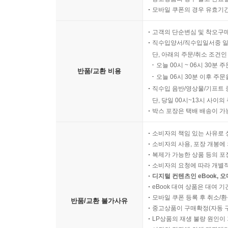
소비에트 사회의 아이들은 부모를 고발하는 것이 
모바일 쿠폰의 경우 유효기간(
리크 모로조프는 많은 아이들의 영웅이었다. 소련 
말하지 않는다고 해서 고통의 기억이 사라지지는 
고객의 단순변심 및 착오구
인간관계에 지워지지 않는 상처를 남겼다. 피해자였
1931년 11월 마을 학교에서 열린 트로핌의 재판을
직수입양서/직수입일서중 일
《속삭이는 사회》는 침묵이 삶의 방식이 된 사람들
비라고!” 하며 소리치자 재판관에게 말했다. “예,
단, 아래의 주문/취소 조건인
오늘 00시 ~ 06시 30분 
(공산주의 소년단원)로서 행동하고 있습니다.” 트
반품/교환 비용
구술과 숨겨진 개인 자료에서 발굴한 ‘아래로부터의
오늘 06시 30분 이후 주문
---2장 농촌 공동체의 전복(1928~1932)
직수입 음반/영상물/기프트 
이 책은 편지와 사진, 일기, 개인 문서 등 주로 각
단, 당일 00시~13시 사이
명 이상의 사람들을 인터뷰해 수집한 자료를 토대
아이들은 파블리크 이야기에서 국가에 대한 충성이 
박스 포장은 택배 배송이 가
자료를 확인하고 이 책의 구술사 프로젝트에 포함할
러운 짓이 아니라 공공심이 투철한 것이라는 사상이 
각별히 주의를 기울였으며, 인터뷰의 증언을 뒷받
소비자의 책임 있는 사유로 
뿐 아니라 스스로도 말하기를 조심해야 했다. 한 아
한다는 구술사의 약점을 극복했다.
소비자의 사용, 포장 개봉에 
복제가 가능한 상품 등의 포장을 
연구의 신뢰성을 보증하기 위해 저자는 연구 대상이 
나는 내 아이에게 스탈린을 비난하는 말을 한마디도
소비자의 요청에 따라 개별
모든 사람이 실명을 밝히는 데 동의했다. 또한 
까 두려웠다. 왜냐하면 아들이 학교에서 그 말을 무
디지털 컨텐츠인 eBook, 
번역해 전달함으로써, 그들의 증언이 왜곡되지 않고
니?”라고 물어볼 것이기 때문이었다. ---2장 농촌 공
eBook 대여 상품은 대여 기
저자가 심층 인터뷰를 위해 열 번 이상 집에 찾
모바일 쿠폰 등록 후 취소/환
반품/교환 불가사유
나오기까지, 일기, 편지, 사진 등 집안의 역사
중고상품이 구매확정(자동 
비극적이게도, 특히 어릴 적 국가에 부모를 빼앗
LP상품의 재생 불량 원인이 기
복잡하고 시간이 오래 걸리는 작업을 통해 스탈린 
려간 아이들은 고아원에서 부모의 사랑을 모른 채 