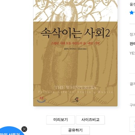
올
정
판
Y
결
구
미리보기
사이즈비교
공유하기