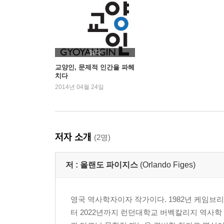
7장 스탈린의 신민들(1945~1953)
전란의 폐허 위에서
읽다
은폐와 기만의 생존술
교양인, 문제적 인간을 파헤
치다
숙청 집행인이 된 작가
2014년 04월 24일
‘체제의 적’ 유대인 사냥
독재자의 죽음, 통곡하는 사람들
8장 해빙과 귀환(1953~1956)
저자 소개
(2명)
수용소에서 풀려난 사람들
저 :
올랜도 파이지스
(Orlando Figes)
“그녀는 내가 알던 어머니가 아니었습니다.”
나라가 망친 삶, 빼앗은 삶
나를 고발한 자를 용서할 수 있는가
영국 역사학자이자 작가이다. 1982년 케임브
터 2022년까지 런던대학교 버벡칼리지 역사학
9장 기억의 재구성(1956~2006)