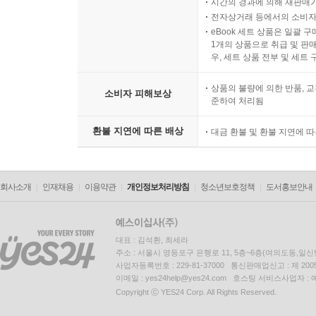
시간의 경과에 의해 재판매가
고통을 겪어야 했다. 고아들은 ‘인민의 적’의 자
전자상거래 등에서의 소비자
eBook 세트 상품은 일괄 
인정받고 편입되기를 간절히 열망했다.
1개의 상품으로 취급 및 판매
우, 세트 상품 전부 및 세트
우리는 가족을 이해하지 못했고 아버지가 무엇인지
상품의 불량에 의한 반품, 교
중요한 것은 그가 부르주아 계급의 구성원인 쿨라
소비자 피해보상
준하여 처리됨
족의 비극이 아니라 전적으로 계급 투쟁에 관한 이야기였
환불 지연에 따른 배상
대금 환불 및 환불 지연에 
‘반역자의 자식’이라는 낙인
“네 어머니와 아버지가 총살당한 것처럼 너도 총살되
회사소개
인재채용
이용약관
개인정보처리방침
청소년보호정책
도서홍보안내
---5장 죽은 자와 산 자(1938~1941)
소비에트 체제는 사실상 철저한 ‘연좌제’의 사회였다
대표 : 김석환, 최세라
주소 : 서울시 영등포구 은행로 11, 5층~6층(여의도동,일신
적’으로 체포당한 부모를 두었다는 사실만으로 학
사업자등록번호 : 229-81-37000 통신판매업신고 : 제 200
연하겠다고 선언하는 다음과 같은 선언문이 수천 건
이메일 : yes24help@yes24.com 호스팅 서비스사업자 :
Copyright ⓒ YES24 Corp. All Rights Reserved.
나, 니콜라이 이바노프는 전직 성직자인 아버지가