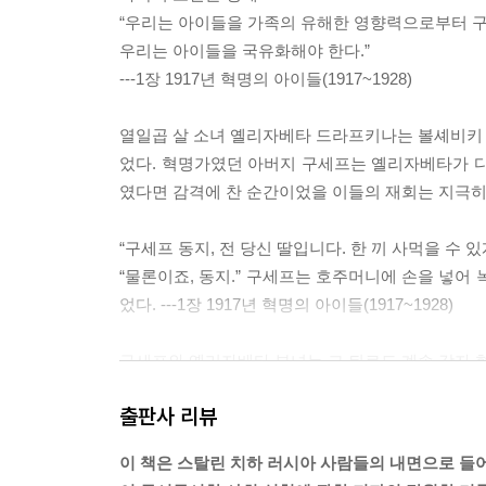
“우리는 아이들을 가족의 유해한 영향력으로부터 구
우리는 아이들을 국유화해야 한다.”
---1장 1917년 혁명의 아이들(1917~1928)
열일곱 살 소녀 옐리자베타 드라프키나는 볼셰비키 혁명
었다. 혁명가였던 아버지 구세프는 옐리자베타가 다섯
였다면 감격에 찬 순간이었을 이들의 재회는 지극히
“구세프 동지, 전 당신 딸입니다. 한 끼 사먹을 수 있
“물론이죠, 동지.” 구세프는 호주머니에 손을 넣어 
었다. ---1장 1917년 혁명의 아이들(1917~1928)
구세프와 옐리자베타 부녀는 그 뒤로도 계속 각자 혁
내지 못했다. 인간 해방을 위한 결전이 벌어지던 혁
출판사 리뷰
배가 고픈 나머지 그만 아버지에게 말을 걸기는 했
이 혁명가 부녀의 재회 이야기를 볼셰비키 지도자 
이 책은 스탈린 치하 러시아 사람들의 내면으로 들
다. “이 일화는 혁명적 대의를 위해 개인의 희생과