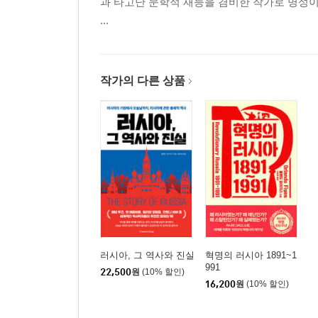
과 타고난 문학적 재능을 겸비한 작가로 명성이 높다.
...
독재자의 망령
내 안의 스탈린과 작별하기
만들어진 기억
작가의 다른 상품
흉터 그리고 치유
후기와 감사의 말 / 주석 / 인터뷰 명단 /
옮긴이 후기 / 찾아보기
러시아, 그 역사와 진실
혁명의 러시아 1891~1
991
22,500
원
(10% 할인)
16,200
원
(10% 할인)