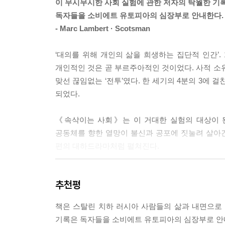
이 무시무시한 사회 실험에 관한 저자의 탁월한 기록
되었다.”(1권 43)
독자들을 소비에트 유토피아의 심장부로 안내한다.
볼셰비키는 바로 옐리자베타와 구세프 같은 인간형
- Marc Lambert · Scotsman
가족을 가져서도 안 되고 가질 수도 없었다.”(1권 
적인 목표란 바로 사회주의 유토피아 건설이었다.
‘대의를 위해 개인의 삶을 희생하는 집단적 인간’.
개인적인 것은 곧 부르주아적인 것이었다. 사적 소
아파트 공산주의
맞선 끊임없는 ‘전투’였다. 한 세기의 4분의 3에
“모든 것을 공유했습니다. 비밀은 전혀 없었지요.
되었다.
우리는 모두 동등했고 똑같았어요.”
---3장 사회주의 유토피아의 뒷면(1932~1936)
《속삭이는 사회》는 이 거대한 실험의 대상이 된
공동체를 향한 열망이 불신과 공포에 짓눌려 살아간 
사회주의 유토피아는 개개인의 집에서부터 실현되었다.
편의 대하드라마처럼 펼쳐진다.
트에서 여러 가족이 부엌과 화장실을 공유하며 함께 
트에 살았다.
‘전투’의 핵심 표적은 가족이었다. 볼셰비키의 
“공동 아파트는 공산주의 사회의 축소판이었다. 사
추천평
국가의 자산이 되어야 했다. 볼셰비키 부모는 아직
주의적으로 만들 수 있다고 믿었다.”(1권 306) 
소비에트와 당 조직 회의에서 공개적으로 비판받았
소함, 복종, 순응을 가르쳤다고 생각한다.”(1권 317)
책은 스탈린 치하 러시아 사람들의 삶과 내면으로
완성되면 개별 가족은 결국 사라질 것이고 이념적 단
기록은 독자들을 소비에트 유토피아의 심장부로 안내
실험이 계속해서 벌어졌다.