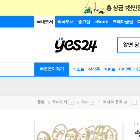
국내도서
외국도서
중고샵
eBook
크레마클럽
C
빠른분야찾기
베스트
신상품
이벤트
바이백
매
웰컴
국내도서
역사
역사와 문화 교...
소
속