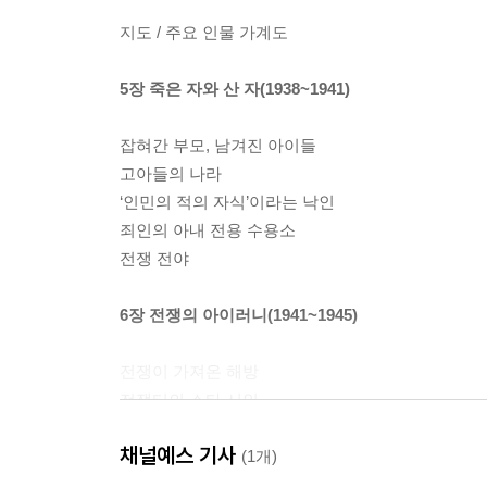
지도 / 주요 인물 가계도
5장 죽은 자와 산 자(1938~1941)
잡혀간 부모, 남겨진 아이들
고아들의 나라
‘인민의 적의 자식’이라는 낙인
죄인의 아내 전용 수용소
전쟁 전야
6장 전쟁의 아이러니(1941~1945)
전쟁이 가져온 해방
전쟁터의 스타 시인
병사들은 당을 위해 싸우지 않았다
채널예스 기사
전쟁 속 ‘행복한 개인’
(1개)
승리 뒤에 남은 환멸