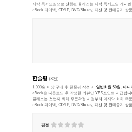
보존했지만, 공동 아파트에서는 내적 자유와 개별성
사락 독서모임으로 진행된 클래스는 사락 독서모임 게시판
마침내 이 역작이 탄생했다.
기에 억압을 느꼈고 나 자신을 통제해야 한다고 생
여기 큰 사건의 조망을 넘어선 역사책이 있다. 
eBook 페이백, CD/LP, DVD/Blu-ray, 패션 및 판매금
---3장 사회주의 유토피아의 뒷면(1932~1936)
망각에서 구해낸다.
《속삭이는 사회》의 중심 등장인물은 혁명 초기, 즉
Helen Simpson(Guardian)
내전, 신경제정책(NEP), 농업 집단화와 5개년 계획
시민의 의무, 감시와 고발
소비에트 체제의 궤적을 그대로 따라간다.
《속삭이는 사회》는 《전쟁과 평화》 급의 장대한 
“오늘날 사람들은 자기 아내하고만 자유롭게 말을 
《속삭이는 사회》에 등장하는 사람들은 소비에트 
보여주는 하나의 선언이다.
그것도 밤에 담요를 머리끝까지 뒤집어쓴 채 말이다.
비밀경찰로 복무하며 체제를 위해 적극적으로 일
Ben Lewis(Prospect)
---4장 숙청과 공포(1937~1938)
생활상이 이 책에서 생생하게 드러난다. 공동선을 
혁명가부터, 자신의 가치관을 숨기거나 바꾸면서 
스탈린 시대를 견뎌낸 사람들의 사생활을 통해 스
“벽에도 귀가 달려 있다.” 스탈린 시대 소련에 널
농민’ 쿨라크(kulak)로 낙인찍혀 수용소에 수
놀랍고 뛰어나다.
한줄평
로 새겼다. 그리고 정부를 대신하여 ‘벽에 달린 귀’
(3건)
노동자?농민 출신의 1930년대 신흥 관료층에
Geraldine Bell(Observer)
서로를 감시하고 고발하는 것을 미덕으로 보는 소비
1,000원 이상 구매 후 한줄평 작성 시
일반회원 50원, 마니
그려진다.
사적인 견해나 행실이 당의 단결을 위협한다고”(1권
eBook은 다운로드 후 작성한 리뷰만 YES포인트 지급됩니
이 책에는 수많은 가족들의 이야기가 담겨 있는데, 
클래스는 첫번째 회차 주문확정 시점부터 마지막 회차 주문
추축국이 세력을 키워 가면서 감시와 고발은 시민
민중 전체의 역사를 대표한다. 이웃 소년에게 ‘쿨
eBook 페이백, CD/LP, DVD/Blu-ray, 패션 및 판매금
틈을 타 소비에트 체제에 적대적인 첩자들, 즉 숨어
만신창이로 만든 소년을 기꺼이 용서한 골로빈 가족
포가 절정에 달한 1937년과 1938년에는 이후 ‘
라스킨 가족, 제정 러시아 귀족의 아들로 태어
권 398) 실제 ‘인민의 적’이라면 95퍼센트가 결
평점
그들이다. 요람에서 무덤까지 이어지는 한 인간의
루어진 일상적 감시와 고발에서 비롯했다.