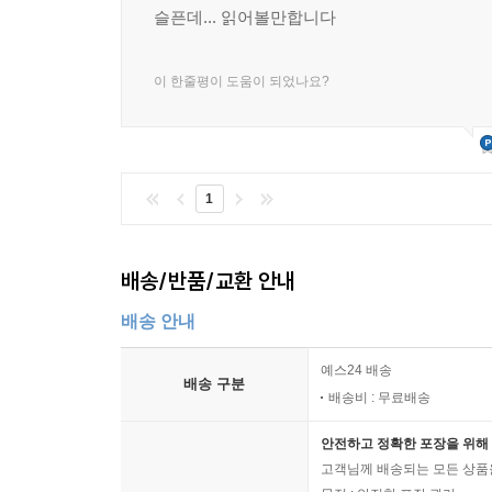
세계대전과 내전, 기근 등으로 황폐화된 소비에트 
슬픈데... 읽어볼만합니다
과정에서 사회의 주류로부터 배제될지도 모른다는
침묵과 순응이 지배하는 사회
사회주의에 대한 열정이 소비에트 사회의 기본 
“사람들은 서로 속마음을 털어놓는 일을 완전히 그
이 한줄평이 도움이 되었나요?
소비에트 사회를 유지한 원동력이었는지는 여전히 역사가
많은 사람들이 완전히 침묵하는 법을 배웠다.”
---4장 숙청과 공포(1937~1938)
이제까지 스탈린 체제에 대해 정치나 경제, 이데올
끼친 영향을 깊이 탐구하는 ‘아래로부터의 역사’는
사람들은 말하기를 두려워하게 되었다. 친구와도, 이
1
통계 숫자로 남은 수많은 평범한 가족들의 숨겨진
면 뒤에 진짜 자아를 숨겼다. 어느 누구도 가면 뒤
책에서 처음 시도하는 것이다. 이념적으로나 역
지 모른다고 의심하는 것이 점점 일반적인 일이 되어
‘아래로부터의 역사’가 지닌 중요성을 이 책을 통해
를 잃은 한 여성은 이렇게 회고한다.
배송/반품/교환 안내
한 시대를 온전히 그려낼 수 없음을 보여준다.
배송 안내
“너는 네 혀 때문에 곤욕을 치를 거야.” 사람들은
‘속삭이는 사람들’에게서 찾은 억눌린 기억‘아래로
엄마는 두 명 중 한 명은 정보원이라고 말하곤 했다.
예스24 배송
배송 구분
장하거나 사람들 앞에서 발언할 수가 없으며, 항상 
배송비 : 무료배송
《속삭이는 사회》는 스탈린 시대 자행된 억압
런 식으로 길러졌기 때문이다. 지금도 나는 경찰을 
역사학자로서 분석하는 차원에서 만족하지도 않는다
안전하고 정확한 포장을 위해 
---4장 숙청과 공포(1937~1938)
역사를 넘어선 ‘마음의 역사’를 서술한다. 이 책의
고객님께 배송되는 모든 상품을