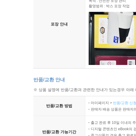
사회주의 유토피아의 그늘 아래에서 살아온 평범한 
목적 : 안전한 포장 관리
공포에 떨면서도 사람들은 가족을 의심할지언정 체
촬영범위 : 박스 포장 작업
것은 있을 수 없는 일이었다. 숙청의 희생자들조차 ‘
《수용소 군도》의 작가 솔제니친을 필두로 하여 여
고 생각하거나, 자신이 ‘인민의 적’으로 오해받았
기억을 묻어 둔 채 묵묵히 살아왔다. 과거의 상처
포장 안내
다. “나는 며칠 뒤에 스탈린이 내 편지를 읽고서는 
뿌리박힌 공포심이 아직까지 남아 있기 때문이기
이라고 상상했다.”(1권 462) “스탈린에 대한 
자식에게까지 전해졌고, 지금도 러시아 사회에 널리 
면서도 이겨내기가 더 쉬웠다.”(1권 456)고 한 희
“‘속삭이는 사람(whisperer)’에 해당하는 러시아어
다른 하나는 ‘사람들 몰래 당국에 고자질하거나 귓속말
우리는 우리가 받는 고통이 스탈린 탓이라고는 절대
단어는 스탈린 시대 러시아의 사회 분위기를 극명하
…… 아버지는 이렇게 말씀하셨다. “스탈린은 아무것
만이었겠지만, 스탈린의 정의를 믿으면 심리적으로 
조용하고 순응적인 주민은 스탈린 통치가 낳은 지속
반품/교환 안내
---4장 숙청과 공포(1937~1938)
일부는 안토니나처럼 아주 가까운 친구나 친척에게
※ 상품 설명에 반품/교환과 관련한 안내가 있는경우 아래 
되고, 집 밖에서 본 어떤 것에 대해서도 함부로 판
아버지를 고발한 소년 영웅
있었어요.”라고 1930년대에 어린 시절을 보낸 중간
마이페이지 >
반품/교환 신청
“저는 그 사람을 아버지라고 부르는 것이 부끄럽습
반품/교환 방법
판매자 배송 상품은 판매자와
“어른들이 속삭이는 것을 엿듣거나 몰래 말하는 것
인민의 적은 제게 아버지일 수가 없습니다.”
심지어 어른들의 대화를 우리가 들었다는 사실을 
---4장 숙청과 공포(1937~1938)
출고 완료 후 10일 이내의 
우리에게 ‘벽에도 귀가 달려 있지’, ‘입조심해’ 같
디지털 콘텐츠인 eBook의 
반품/교환 가능기간
아님을 의미한다는 사실을 알았습니다.” - ‘머리말’(1
중고상품의 경우 출고 완료일