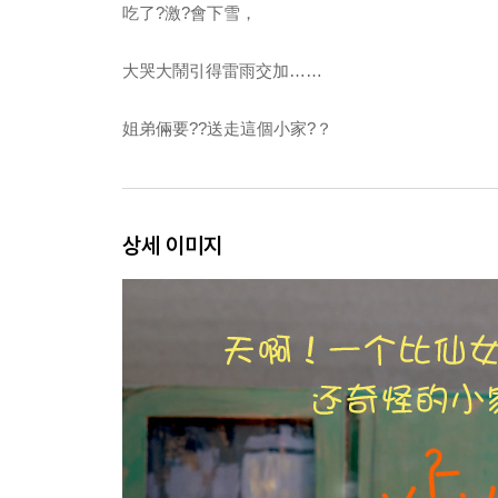
吃了?激?會下雪，
大哭大鬧引得雷雨交加……
姐弟倆要??送走這個小家?？
상세 이미지