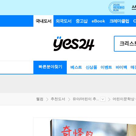
국내도서
외국도서
중고샵
eBook
크레마클럽
C
빠른분야찾기
베스트
신상품
이벤트
바이백
매
웰컴
추천도서
유아/어린이 추...
어린이문학상 수