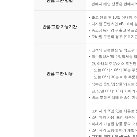
반품/교환 방법
판매자 배송 상품은 판매자와
출고 완료 후 10일 이내의 
디지털 콘텐츠인 eBook의 
반품/교환 가능기간
중고상품의 경우 출고 완료일
모바일 쿠폰의 경우 유효기간(
고객의 단순변심 및 착오구
직수입양서/직수입일서중 일
단, 아래의 주문/취소 조건인
오늘 00시 ~ 06시 30분 
반품/교환 비용
오늘 06시 30분 이후 주문
직수입 음반/영상물/기프트 
단, 당일 00시~13시 사이
박스 포장은 택배 배송이 가
소비자의 책임 있는 사유로 
소비자의 사용, 포장 개봉에 
복제가 가능한 상품 등의 포장을 
소비자의 요청에 따라 개별
디지털 컨텐츠인 eBook, 