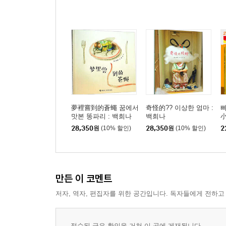
夢裡嘗到的蒼蠅 꿈에서
奇怪的?? 이상한 엄마 :
삐
맛본 똥파리 : 백희나
백희나
小
28,350
원
(10% 할인)
28,350
원
(10% 할인)
2
만든 이 코멘트
저자, 역자, 편집자를 위한 공간입니다. 독자들에게 전하고
접수된 글은 확인을 거쳐 이 곳에 게재됩니다.