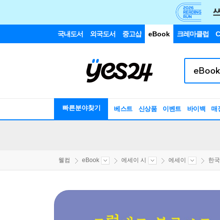
국내도서
외국도서
중고샵
eBook
크레마클럽
C
빠른분야찾기
베스트
신상품
이벤트
바이백
매
웰컴
eBook
에세이 시
에세이
한국