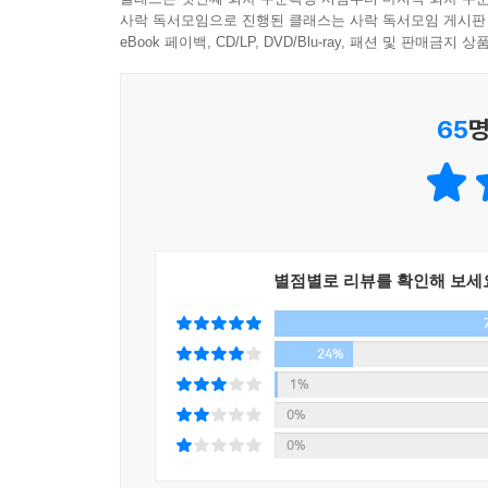
돈을 주지 않으면 자살하겠다고까지 말하지만 J는
사락 독서모임으로 진행된 클래스는 사락 독서모임 게시판
다녀온 S는 육아로 경력 단절이 되었고, 우연히 
eBook 페이백, CD/LP, DVD/Blu-ray, 패션 및 판매금
--- 「모든 가변성, 인간의 유약함, 이 모든 것을 겸손히 
나이 드는 것이 싫고 받아들이기 힘겹다.
우리는 이들에게서 나와 나의 친구, 언니, 엄마, 
65
명
작가 역시 에필로그에서 “사실 이 세 명의 후배들에
감사할 시간이 필요하고, 가장 소중한 나를 관계
한다는 작가의 메시지가 절절하게 와닿는다.
그 과정을 함께하며, 독자들 역시 각자 당면한 문제
정직하게 맞이한 고통이 실망을 준 적은 없다고 작
그만이야, 다 잘 될 거야” 같은 말랑말랑하고 겉
별점별로 리뷰를 확인해 보세
혹독한 인생의 진실을 가감 없이 마주하게 된다.
인간은 고통 없이 성장할 수 없다. 산다는 것은 
나이를 먹는 게 아니라 늙어가는 거라고 작가는 말
24%
징표라는 것을 기억해야 한다.
1%
0%
“내가 행복하다고 말하자, 사람들이 의아해했다.
0%
이 책은 그에 대한 대답이다.”