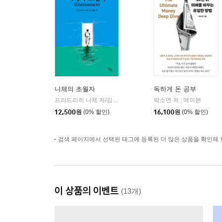
니체의 초월자
독하게 돈 공부
프리드리히 니체 저/김철 편역
히읏
박소연 저
메이븐
|
|
12,500
원
(0% 할인)
16,100
원
(0% 할인)
검색 페이지에서 선택된 태그에 등록된 더 많은 상품을 확인해 
이 상품의 이벤트
(13개)