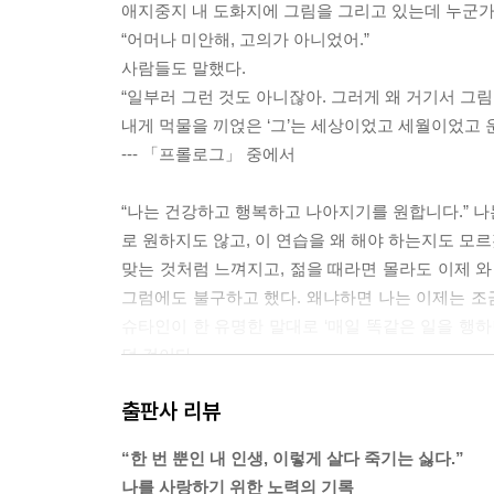
애지중지 내 도화지에 그림을 그리고 있는데 누군가 
“어머나 미안해, 고의가 아니었어.”
사람들도 말했다.
“일부러 그런 것도 아니잖아. 그러게 왜 거기서 그림
내게 먹물을 끼얹은 ‘그’는 세상이었고 세월이었고
--- 「프롤로그」 중에서
“나는 건강하고 행복하고 나아지기를 원합니다.” 나
로 원하지도 않고, 이 연습을 왜 해야 하는지도 모르
맞는 것처럼 느껴지고, 젊을 때라면 몰라도 이제 와
그럼에도 불구하고 했다. 왜냐하면 나는 이제는 조금
슈타인이 한 유명한 말대로 ‘매일 똑같은 일을 행하
던 것이다.
--- 「나 자신을 사랑할래… 그런데 어떻게?」 중에
출판사 리뷰
가끔은 위선이 훨씬 좋다. 훨씬 편하다. 훨씬 원만
“한 번 뿐인 내 인생, 이렇게 살다 죽기는 싫다.”
처를 주기도 한다. 31번 확진자가 나와 코로나바이
나를 사랑하기 위한 노력의 기록