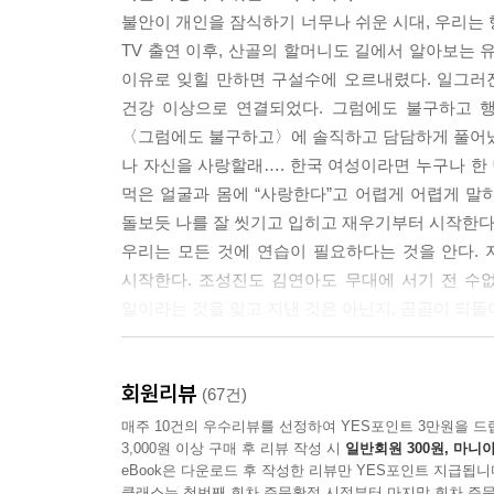
일본 정부는 올림픽 개최를 앞두고 환자를 숨기고 적
불안이 개인을 잠식하기 너무나 쉬운 시대, 우리는 
들었음을 전 세계에 알리는 대한민국을 모범으로 삼았
TV 출연 이후, 산골의 할머니도 길에서 알아보는 
다고 말하지 않았다. 잘 생각해보자. 신기하지 않은가
이유로 잊힐 만하면 구설수에 오르내렸다. 일그러
--- 「외모에 대한 일절 품평을 사양합니다」 중에
건강 이상으로 연결되었다. 그럼에도 불구하고 행
〈그럼에도 불구하고〉에 솔직하고 담담하게 풀어
어제는 바꿀 수 없고 내일은 아무도 모른다. 절대 
나 자신을 사랑할래…. 한국 여성이라면 누구나 한 
다. 나는 이쯤이면 생각의 암반에 도달했다는 것을 
먹은 얼굴과 몸에 “사랑한다”고 어렵게 어렵게 말
있는 것이 무슨 소용이란 말인가. 인류 역사상 훌륭
돌보듯 나를 잘 씻기고 입히고 재우기부터 시작한다
보통 사기꾼들이었다.
우리는 모든 것에 연습이 필요하다는 것을 안다. 
--- 「우리는 우리의 장점에 대해 들어야 한다」 중
시작한다. 조성진도 김연아도 무대에 서기 전 수없
일이라는 것을 잊고 지낸 것은 아닌지, 곰곰이 되돌
그 사라져가고 변화하는 것이 축복이라는 것을 안 것
다. 당신, 지금 눈을 들어보라. 그리고 그 풍경이 
“길지 않다, 그러므로 아끼고 사랑하며 살아내야 한
이 그대로, 이 건물은 영원히, 저 꽃도 지금 피어있
회원리뷰
천천히 길게 보고 불안에 잠식되지 말 것
(67건)
이런 말을 하면 모두 깔깔 웃으며 진저리를 친다. 
햇볕, 윤슬, 고양이, 벚꽃… 자연 속에서 매일 노
매주 10건의 우수리뷰를 선정하여 YES포인트 3만원을 드
주에 존재하지 않는 “스톱”의 마법을 걸고 싶어 한다
3,000원 이상 구매 후 리뷰 작성 시
일반회원 300원, 마니아
10대 때부터 동생을 돌보며 공부해 대기업에 다니
“엄마도 가지 말고 아빠도 가지 말고 할머니고 가지 
eBook은 다운로드 후 작성한 리뷰만 YES포인트 지급됩니
없이 일했지만, 여자라고 승진에서 계속 밀어내는 회
내 안의 어린아이가 울며 떼를 쓰고 있는 것이다.
클래스는 첫번째 회차 주문확정 시점부터 마지막 회차 주문