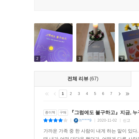
지금, 여기, 나 자신을 있는 그대로 사랑하고 받아
알리고 싶지 않은 개인사와 고통을 두고 온 세상이 
능력은 없었다. 그러나 할 수 있는 일이 하나 
것이었다. 고통이 다가왔기 때문에, 하루도 쓰리지 
현실의 어려움을 이겨내는 가장 좋은 방법은 있
사람들이나 상황을 좋게만 해석하려고 애쓰며 살았다
희망도 독이 되기 때문이다. 상황을 낙관적으로가 
그것은 또 다른 낙관의 대답이다.
2
3
3
고통스럽다고 생각할 이유가 100가지도 넘는다면 
변화시키는 일밖에 없다는 사실을 받아들이는 순간
전체 리뷰
(67)
아니다. 그래서 행복한 것이 아니라 “그럼에도 불구
1
2
3
4
5
6
7
“사랑하는 내 친구들 부디 행복하길, 너희들의 부모
얼마나 슬펐고 얼마나 많이 울었고 얼마나 외로웠
『그럼에도 불구하고』지금, 누
종이책
구매
권리와 의무가 있으리라. 그래서가 아니고 그럼에도
h*****9
2020-11-02
신고
|
|
|
가까운 가족 중 한 사람이 내게 하는 말이 있다.
때 내가 어떤 대답을 했던가. 어떻게 다른 사람