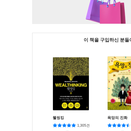
이 책을 구입하신 분
웰씽킹
욕망의 진화
1,305건