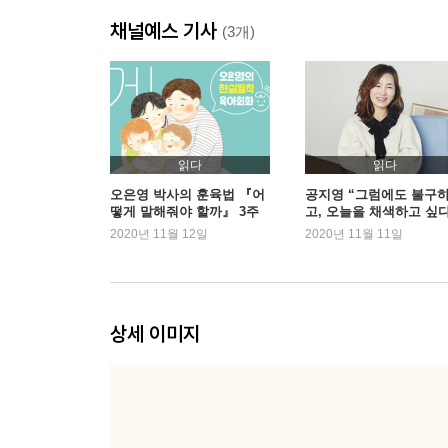
Part 2. 중요한 것은 그들과의 관계보다 소중한 
채널예스 기사
울고 있는 것, 버림받은 것, 쫓겨난 것, 상처받은 것
(3개)
사람하고 헤어지는 일이 제일 어려운 일이었다
우리는 우리의 장점에 대해 들어야 한다
앞으로 안 그러면 되겠네요 뭐
착한 딸이 되지 않기로 하자, 마음먹은 순간
이쯤에서 선을 긋자. 그만해 그 말
읽다
읽다
우리 부모님은 절망이에요
오은영 박사의 훈육법 『어
공지영 “그럼에도 불구
떻게 말해줘야 할까』 3주
고, 오늘을 채색하고 싶다
싫어요, 그냥 싫어요……
연속 1위 등극
2020년 11월 12일
2020년 11월 11일
Part 3. 나는 기필코 해답을 찾아야 했다
너는 앞으로 남은 생을 어떻게 살고 싶으냐고?
점점 사람이 싫어져요
상세 이미지
나는 내가 나이 먹어가는 것을 싫어하고 싶지 않았
이 세상에는 내가 할 수 있는 것과 할 수 없는 것이 
모든 가변성, 인간의 유약함, 이 모든 것을 겸손히 
가끔 우리는 문제를 진심으로 해결하고 싶어하지 
성장하지 않아도 좋으니 고통 싫어요. 사양할게요