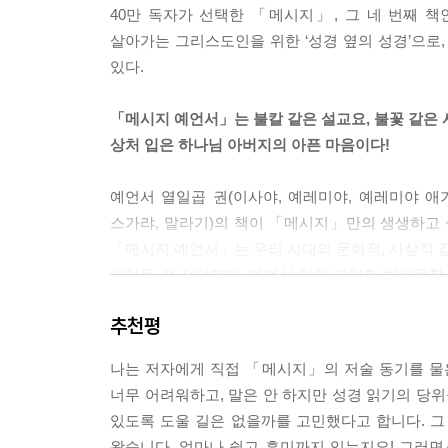
40만 독자가 선택한 「메시지」, 그 네 번째 
너의 의가 네 앞서 길을 닦을 것이요,
살아가는 그리스도인을 위한 ‘성경 옆의 성경’으로
영광의 하나님이 너의 길을 지켜 주실 것이다.
있다.
네가 기도할 때 하나님이 응답하실 것이다.
네가 도와 달라고 부르짖으면, 내가 ‘여기 있다’ 하
「메시지 예언서」는 불칼 같은 설교요, 불꽃 같은 
상처 입은 하나님 아버지의 아픈 마음이다!
만일 네가 불공정한 관행을 없애고,
남을 공연히 비난하는 일
예언서 열일곱 권(이사야, 예레미야, 예레미야 애가, 
남의 허물을 들추는 일을 그친다면,
스가랴, 말라기)의 책이 「메시지」만의 생생하고 
또, 네가 굶주린 자들에게 아낌없이 베풀고
「메시지 예언서」는 우리 시대의 문화적, 사상적 감
밑바닥 사람들을 위해 일하기 시작한다면,
감정을 잘 전달한다. 예언서 안의 다양한 하위문학
네 삶이 어둠을 뚫고 빛나기 시작할 것이다.
않은 독자들의 감수성에 잘 맞는 흥미로운 비유
그늘졌던 네 삶에 햇빛이 가득해지리라.
추천평
요구하시는지를 잘 드러내며, 구약의 하나님 아버지
내가 가야 할 네 길을 항상 일러 줄 것이다.
황량하기 그지없는 곳에서도 네 삶은 풍성할 것이며
나는 저자에게 직접 「메시지」의 저술 동기를 물은
「메시지」는 일상의 언어로 쓰여진 읽는 성경입니
내가 너의 근육을 강인하게, 너의 뼈를 튼튼하게 만
너무 어려워하고, 말은 안 하지만 성경 읽기의 당
「메시지」는 교인들에게 성경을 읽게 해주려는 한
너는 물이 넉넉한 동산,
있도록 도울 길은 없을까를 고민했다고 합니다. 그
신선한 충격을 받을까……” 하는 고민을 하면서,
물이 마르지 않는 샘터 같을 것이다.
왔습니다. 얼마나 쉽고 흥미까지 있는지요! 그러면