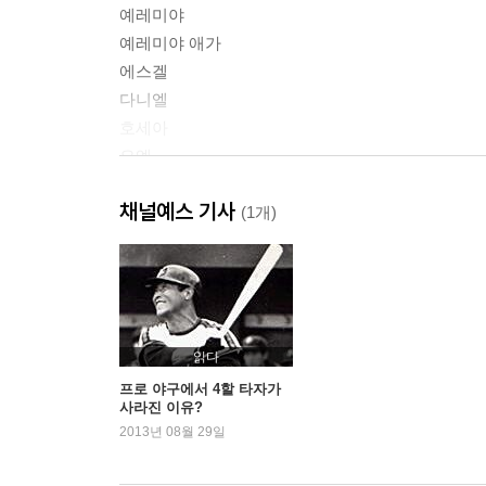
예레미야
예레미야 애가
에스겔
다니엘
호세아
요엘
아모스
채널예스 기사
오바댜
(1개)
요나
미가
나훔
하박국
스바냐
읽다
학개
프로 야구에서 4할 타자가
사라진 이유?
스가랴
2013년 08월 29일
말라기