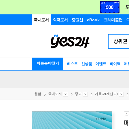
국내도서
외국도서
중고샵
eBook
크레마클럽
C
빠른분야찾기
베스트
신상품
이벤트
바이백
매
웰컴
국내도서
종교
기독교(개신교)
소