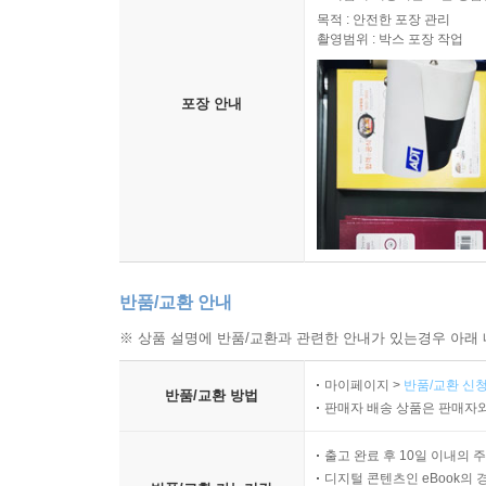
목적 : 안전한 포장 관리
「메시지」를 통해 많은 사람들이 성경의 진수를 
촬영범위 : 박스 포장 작업
언어로 이해하고 묵상하기에 가장 훌륭한 도구가 될
_ 한철호 | 선교한국 파트너스 상임위원장
포장 안내
기독교는 창조주 하나님께서 친히 속내를 드러내
평범한 사람이 이해하도록 배려하신 하나님의 커
성경의 메시지로부터 일반인을 격리시키는 오류를 범
유진 피터슨의 「메시지」가 우리말로 번역된 것을 보
말씀이 독자의 삶에 친숙하고 풍성하게 되살아나는 
_ 정민영 | 국제 위클리프 성경번역선교회 부대표
반품/교환 안내
원어의 운율과 숙어적인 의미를 살리면서도 편안하
※ 상품 설명에 반품/교환과 관련한 안내가 있는경우 아래 
옮기면서 운율과 어감이 다소 달라졌지만, 성경을 
마이페이지 >
반품/교환 신청
_ 권영석 | 학원복음화협의회 상임대표
반품/교환 방법
판매자 배송 상품은 판매자와
개역성경, 솔직히 좀 어려운 게 사실이지만 다들 쓰니
출고 완료 후 10일 이내의 
성경 보듯 가끔 참고만 했다. 유진 피터슨의 「메
디지털 콘텐츠인 eBook의 