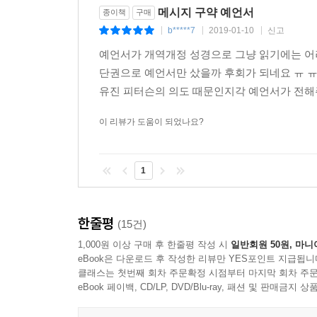
성에 낀 창가, 흐린 불빛 아래 앉아 시린 손을 호호
메시지 구약 예언서
종이책
구매
「메시지」는 이 거리를 단숨에 건너뛰게 해줍니다
자를 명징한 언어로 옮기느라 골똘했을 한 사람을 
b*****7
2019-01-10
신고
|
|
|
무엇인지를 정확하게 깨닫게 해줍니다. 어렵게만 느
배어 있다. 그 행간까지도 읽으려 한 번역자들과
그런 점에서 유진 피터슨의「메시지」는‘뜻으로 푼 성
예언서가 개역개정 성경으로 그냥 읽기에는 어
메신저’라 했다. 그런 현대인들에게 이 한 권의 책
말씀을“종일 작은 소리로 읊조리는”(시 119:97) 
단권으로 예언서만 샀을까 후회가 되네요 ㅠ 
만날 수 있는 또 하나의 창을 얻은 기분이다.
_ 왕대일 교수 | 감리교신학대학교 구약학
유진 피터슨의 의도 때문인지각 예언서가 전해주
김기석 (목사,청파교회)
이 리뷰가 도움이 되었나요?
광야길을 가며 구약성경을 읽고 있던 에티오피아
우리 교회는 성경을 읽을 때 두 가지 번역본을 사
되십니까?” 그러자 에티오피아 내시는 “도와주는
「메시지」란 성경을 적극적으로 활용해 주시기를 
「메시지」의 역할이 무엇인지 잘 설명해 줍니다
의미를 깨달을 수 있을 것입니다. 그리고 처음 
1
이해하기 쉽게 들려주는 탁월한 통역자입니다. 천상
것입니다. 말씀을 통해 우리의 심령에 주실 하나님
좋을 순 없을 겁니다.
정현구 (목사,서울영동교회)
_ 류호준 교수 | 백석대학교 구약학
한줄평
(15건)
「메시지」는 변함없는 진리의 말씀을, 지금 이 시
1,000원 이상 구매 후 한줄평 작성 시
일반회원 50원, 마니
번역이 살아 있는 언어로 더욱 빛을 발하는 「메시
성경은 고전(古典) 가운데서도 최고의 고전이다. 
eBook은 다운로드 후 작성한 리뷰만 YES포인트 지급됩니
생명력 있는 진리의 귀한 통로가 될 것입니다. 이 
고전(苦戰)이라, 쉽게 읽지 못하는 책이기도 하다.
클래스는 첫번째 회차 주문확정 시점부터 마지막 회차 주문
오정현 (목사,사랑의교회)
eBook 페이백, CD/LP, DVD/Blu-ray, 패션 및 판매금
열정적인 독서에 비해서 그만큼 이해되지 않는 책
의미를 파악하기가 쉽지 않고, 풀어 쓴 의역은 본