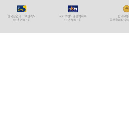
하나님은 인간의 언어를 사용하여 우리의 수준으로
「메시지」는 누구나 이해할 수 있는 일상의 언어로
_ 조준모 | CCM 아티스트, 한동대학교 국제어문학
「메시지」는 이 시대의 언어로 성경 속 그 시절
하나님의 계획하심과 일하심을 생생하게 느끼기를
뜨겁게 맞이하기를 소망합니다.
_ 김경란 | 전 KBS 아나운서
「메시지」는 유진 피터슨의 35년간의 목회 경험과 
수 없는 친근함과 정겨움이 넘쳐나는 이 책은, 기
_ 국민일보
종교개혁의 중요한 공헌 가운데 하나는, 신부들의
함으로써 성경 중심의 신앙을 세운 것이다. 한국
여전히 신앙인들이 쉽게 성경을 읽기에는 장애물들
가까이 다가가게 만드는 역할을 한다는 면에서 반갑지