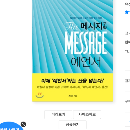
유
정
판
Y
결
구
미리보기
사이즈비교
공유하기