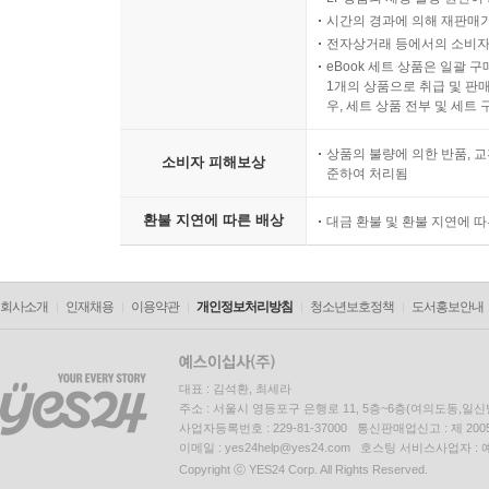
익사이팅하게 읽을 수 있게 되었다는 점입니다. 
시간의 경과에 의해 재판매가
성경을 더욱 친근하고 입체적으로 이해하도록 돕습니다
전자상거래 등에서의 소비자
eBook 세트 상품은 일괄 
_ 류모세 | 「열린다 성경」 저자
1개의 상품으로 취급 및 판매
우, 세트 상품 전부 및 세트
「메시지」는 마치 다리와도 같다. 성경과 사람들 
듣게 해준다.
상품의 불량에 의한 반품, 교
소비자 피해보상
준하여 처리됨
_ 하덕규 | CCM 아티스트
환불 지연에 따른 배상
대금 환불 및 환불 지연에 
유진 피터슨은 일상과 사람과 영성을 따로 보지 않
살아 있습니다. 예수가 사람이 되어 오신 사랑과 
_ 홍순관 | CCM 아티스트
회사소개
인재채용
이용약관
개인정보처리방침
청소년보호정책
도서홍보안내
「메시지」의 출간을 독자의 한 사람으로 기다리고 
덕분에 쉽게 펼쳐 보지 못했던 성경의 구석구석을
대표 : 김석환, 최세라
흥겨움을 줍니다. 고맙습니다. 좋은 책을 만나게 해주
주소 : 서울시 영등포구 은행로 11, 5층~6층(여의도동,일신
사업자등록번호 : 229-81-37000 통신판매업신고 : 제 200
_ 조수아 | CCM 아티스트
이메일 : yes24help@yes24.com 호스팅 서비스사업자 :
Copyright ⓒ YES24 Corp. All Rights Reserved.