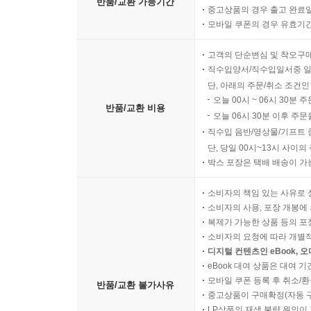
반품/교환 가능기간
중고상품의 경우 출고 완료일
믿겠으면 지금 당장 로마서 12장 1-2절을 찾아 읽어
모바일 쿠폰의 경우 유효기간(
_ 서재석 | Young2080 대표
고객의 단순변심 및 착오구
번역(飜譯)은 반역(反逆)이다. 게다가 중역(重譯
직수입양서/직수입일서중 일
일상어로 읽어 내려는 발칙한 음모의 소산이다. 
단, 아래의 주문/취소 조건인
오늘 00시 ~ 06시 30분 
과감하게 이 작전을 배후에서 조종한 출판사의 
반품/교환 비용
오늘 06시 30분 이후 주문
벌써부터 걱정이다. 이런 예사롭지 않은 설레임, 대
직수입 음반/영상물/기프트 
_ 양희송 | 청어람 아카데미 대표기획자
단, 당일 00시~13시 사이
박스 포장은 택배 배송이 가
「메시지」가 다른 쉬운 번역 성경과 차별되는 독
(narrative)을 멋지게 되살려 낸, 이 시대를
소비자의 책임 있는 사유로 
소비자의 사용, 포장 개봉에 
년간의 목회 사역과 그의 문학적 소양이 빚어 낸 
복제가 가능한 상품 등의 포장을 
통역자이기 때문이다. 하나님이 말씀하시고, 피터슨
소비자의 요청에 따라 개별
동네 목사님이 준비해 주신 말씀이 우리 안에서 살
디지털 컨텐츠인 eBook, 
_ 고(故) 안수현 | 「그 청년 바보의사」 저자
eBook 대여 상품은 대여 기
모바일 쿠폰 등록 후 취소/환
반품/교환 불가사유
중고상품이 구매확정(자동 
제가 이스라엘에서 10년간 사역하면서 누린 최고
LP상품의 재생 불량 원인이 기