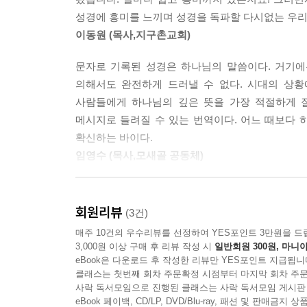
번역하기 시작했습니다. 1년에 걸쳐 완성된 그 번역을
너는 허물어졌던 삶의 조각들로 삶을 재건하고,
성경에 흥미를 느끼며 성경을 독파할 다시없는 우리
있는 책이라는 것을 알게 되었습니다. 성경은 우리
과거에서 출발해 다시 기초를 세울 것이다.
이동원 (목사,지구촌교회)
쓰여졌기 때문입니다.
너는 무엇이든 수리해 내는 자,
오래된 폐허를 복구하고 재건하고 쇄신하는 자,
문자로 기록된 성경은 하나님의 말씀이다. 거기에
「메시지」는 성경 원문을 학문적으로 충실히 옮긴
세상을 다시 살 만한 곳으로 만들어 내는 자로 알려
의해서도 완전하게 드러낼 수 없다. 시대의 상
「메시지」는 평생을 원어로 성경을 읽고 공부하고 
사람들에게 하나님의 깊은 뜻을 가장 적절하게 
결실입니다. 그는 이미 좋은 번역본이 많이 나와 
만일 네가 안식일에 스스로 조심하고
메시지로 들려질 수 있는 번역이다. 어느 때보다 
언어로 의역(paraphrase)했습니다. 10년의 
내 거룩한 날을 이용해 이득을 챙기려 들지 않으면,
확신하는 바이다.
신학과 목회적 배경과 역사를 지닌 사역(私譯)이지
네가 안식일을 기쁜 날로 여기고
임영수 (목사,모새골 공동체)
하나님의 거룩한 날을 즐겁게 보내면,
「메시지」는 성경 번역의 전통을 따른 성경입니다
성경은 자구(字句)를 따져 가며 세심히 읽어야 
네가 그날을 귀히 여겨
위대한 성경 번역가 중 한 명인 16세기의 윌리엄 
건네시는 생생한 일상의 말씀이기도 합니다. 그 살
평일과 똑같이 돈 벌려고 이리저리 뛰어다니지 않으
회원리뷰
(3건)
언어로 번역해서 누구나 읽을 수 있어야 한다는 번
성숙한 믿음으로 나아가게 될 것입니다. 그 길로 나
너는 마음껏 하나님을 누리게 될 것이다!
매주 10건의 우수리뷰를 선정하여 YES포인트 3만원을 드
사람이 능히 읽을 수 있는 성경으로 복음의 소식을 
박영선 (목사,남포교회)
내가 너를 높이 뛰게 하며, 높이 날게 할 것이다.
3,000원 이상 구매 후 리뷰 작성 시
일반회원 300원, 마니아
「메시지」도 따르고 있습니다.
eBook은 다운로드 후 작성한 리뷰만 YES포인트 지급됩니
내가 너의 조상 야곱의 유산으로 축제를 벌이게 해줄
유진 피터슨의 「메시지」는 묵상 성경이다. 유
클래스는 첫번째 회차 주문확정 시점부터 마지막 회차 주문
그렇다! 하나님의 말씀이다!“(사 58:6-14)
사락 독서모임으로 진행된 클래스는 사락 독서모임 게시판
설교자다. 그의 풍요로운 문학적 상상력이 신학적 
「메시지」는 1천만 독자가 선택한 성경입니다.
eBook 페이백, CD/LP, DVD/Blu-ray, 패션 및 판매금