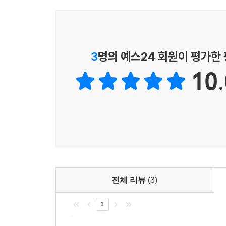
이야기(narrative)를 흥미롭고 풍요로운 시적
1993년 신약 출간, 2002년 완역본이 출간된 
“에브라임아, 내가 너를 어떻게 해야겠느냐?
바로 「메시지」이다.
보완해 주는 탁월한 '보조 성경'으로, 본문의 의미
유다야, 내가 너를 어떻게 하면 좋겠느냐?
이문식 (목사,산울교회)
읽히고 인용되고 있습니다.
너희의 사랑 고백은
아침안개처럼, 새벽이슬처럼 덧없다.
저는 「메시지」의 출판을 정말 오랫동안 기다려 왔
3
명의 예스24 회원이 평가한
「메시지」는 당신을 위한 성경입니다.
그래서 내가 예언자들을 보내어 너희를 흔들어 깨우
접하게 되었습니다. 그때 「메시지」를 소개받고
성경을 처음 읽는 사람이나 오랫동안 읽어 왔기에
그들이 네 뼛속까지 파고드는 내 말을 전한다.
10.
왔습니다. 벌써 15년이나 되었네요. 이 책의 출
묵상하고픈 사람들, 말씀을 전하는 설교자나 성경
빛처럼 번득이는 내 심판에,
되고 영감이 떠오를 것입니다.
않는 친구들…… 「메시지」는 바로 당신을 위한 
너희가 깨어 있게 하려는 것이다.
정주채 (목사,향상교회)
내가 찾는 것은 너희의 변함없는 사랑이지, 더 많은
『추천평』
내가 원하는 것은 너희가 하나님을 아는 것이지, 더
저는 「메시지」 성경을 읽으면서, 성경 읽기를 
너희는 언약을 깨뜨렸다. 아담처럼!
바쁜 오늘날, 「메시지」는 한국교회에 참 귀한 
「메시지」는 목회자의 마음으로 번역된 성경이다.
너희는 나와의 신의를 깨뜨렸다. 은혜를 모르는 비열
도와주는 일이 목회자의 본질적인 사명이라 확신하
있다. 유진 피터슨은 자신이 목회하는 교회의 회
우리 일상의 언어로 풀어 주어 성도 스스로 삶 
탁월하게 번역해 냈다.
실천적인 ‘일상의 영성’, ‘삶의 영성’입니다. 
전체 리뷰
(3)
_ 김회권 교수 | 숭실대학교 구약학
---「호세아」중에서
씨름하는, 주님의 참된 제자로 세워지기를 소망합니
이찬수 (목사,분당우리교회)
1
유진 피터슨의「메시지」를 우리말로 읽는다는 것
글말로 새롭게 듣게 하기 때문입니다. 성경의 세