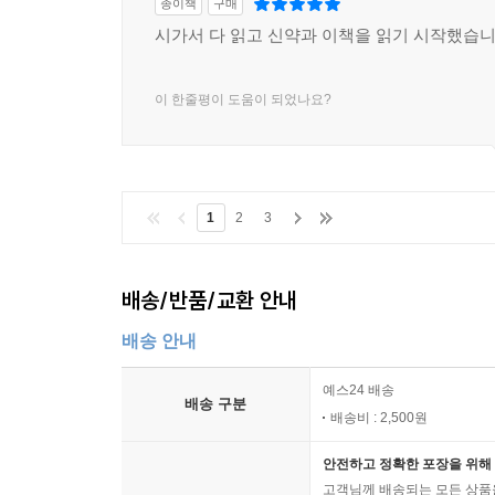
있습니다. 이처럼 한국교회의 매체는 여전히 어렵고
종이책
구매
전한다면 안타까운 일입니다. 유진 피터슨의 「
시가서 다 읽고 신약과 이책을 읽기 시작했습
우리나라의 독자들에게도 전해지게 되어 기쁘게
새로운 매체가 되어, 교회의 문호가 모든 사람에게
이 한줄평이 도움이 되었나요?
_ 김중안 | 전 한국기독학생회 IVF 대표
나는 「메시지」 출간으로, 한반도에 사는 남과 
피터슨은 보통 사람들의 일상 언어로 성경을 번역
1
2
3
성경을 한 번도 읽은 적 없는 사람 모두에게, 하
한반도가 그분의 살아 있는 말씀으로 가득 채워지기
_ 오대원 목사 | 예수전도단 설립자
배송/반품/교환 안내
배송 안내
“말씀이 육신이 되어??????.” 육신이 된 말씀
시대에는 일상의 언어, 보통 사람의 말로 생생하게 
예스24 배송
배송 구분
개역성경이, 그리고 이제 우리에게는 「메시지」가 
배송비 : 2,500원
_ 이윤복 | 죠이선교회 대표
안전하고 정확한 포장을 위해 
고객님께 배송되는 모든 상품을
「메시지」 성경의 출간은 오랫동안 기다려 왔던 