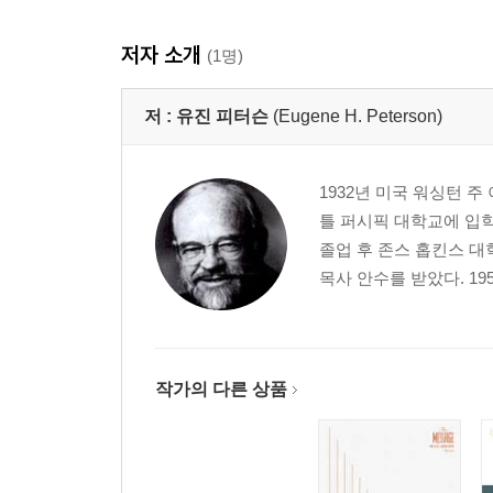
저자 소개
(1명)
저 :
유진 피터슨
(Eugene H. Peterson)
1932년 미국 워싱턴 
틀 퍼시픽 대학교에 입학하
졸업 후 존스 홉킨스 대학
목사 안수를 받았다. 19
작가의 다른 상품