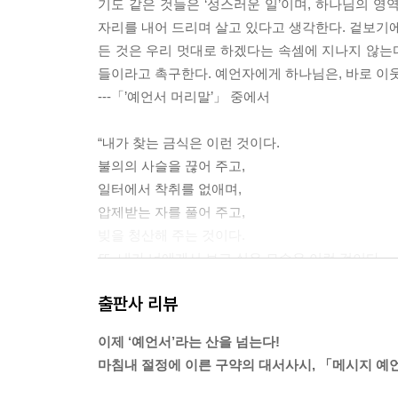
기도 같은 것들은 ‘성스러운 일’이며, 하나님의 
자리를 내어 드리며 살고 있다고 생각한다. 겉보기에
든 것은 우리 멋대로 하겠다는 속셈에 지나지 않는
들이라고 촉구한다. 예언자에게 하나님은, 바로 이
---「’예언서 머리말’」 중에서
“내가 찾는 금식은 이런 것이다.
불의의 사슬을 끊어 주고,
일터에서 착취를 없애며,
압제받는 자를 풀어 주고,
빚을 청산해 주는 것이다.
또, 내가 너에게서 보고 싶은 모습은 이런 것이다.
굶주린 자들과 음식을 나누고,
출판사 리뷰
집 없고 가난한 자들을 집에 초대하며,
헐벗어 추위에 떠는 자들에게 옷을 주고,
이제 ‘예언서’라는 산을 넘는다!
혈육을 외면하지 않고 도와주는 모습이다.
마침내 절정에 이른 구약의 대서사시, 「메시지 예
이런 일을 행하여라. 그러면 빛이 쏟아져 들어와,
너의 삶이 순식간에 달라질 것이다.