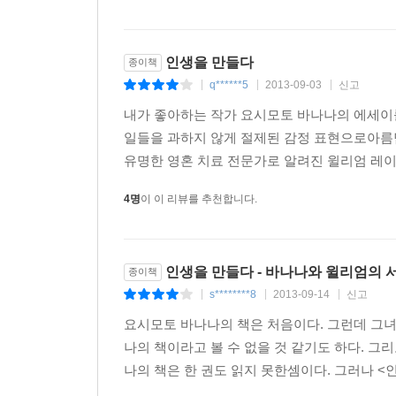
2. 이 책의 공동저자인 윌리엄 레이넨과는 언제, 
인생을 만들다
종이책
- 윌리엄이 ‘과거를 보다’라는 프로그램을 진행하고
q******5
2013-09-03
신고
알고 놀랐습니다. 스스로 ‘왜 이렇게 되었을까?’ 
|
|
|
감동했습니다.
내가 좋아하는 작가 요시모토 바나나의 에세이를
윌리엄은 아주 성실한 사람입니다. 그의 삶을 진심
일들을 과하지 않게 절제된 감정 표현으로아름
유명한 영혼 치료 전문가로 알려진 윌리엄 레이
3. 앞으로 어떤 인생을 만들어가고 싶습니까?
4명
이 이 리뷰를 추천합니다.
- 어쨌든 건강하고 거짓 없이, 죽을 때 후회 없는 
4. 가족, 어린이, 동물 사랑, 작가가 된 이유 
생각하게 해줍니다. 그렇다면 선생님이 인생에서 가
인생을 만들다 - 바나나와 윌리엄의 
종이책
- 사랑입니다.
s********8
2013-09-14
신고
|
|
|
사랑의 열매가 풍성하게 맺기 위해서는 돈과 건강
요시모토 바나나의 책은 처음이다. 그런데 그녀
토대로 한 자신만의 튼튼한 집을 마음속에 간직해야
나의 책이라고 볼 수 없을 것 같기도 하다. 
나의 책은 한 권도 읽지 못한셈이다. 그러나 <
5. 누군가와 소통할 수 있다는 것만으로도 참 