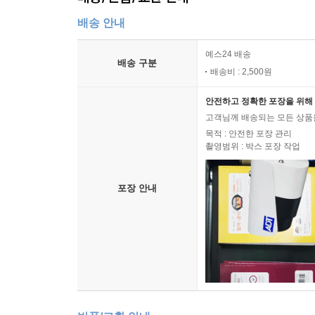
3. 유명인들에게 영감과 조언을 해주고 있는데, 요
배송 안내
- 당사자의 허락 없이는 결코 내 책에 다른 사람의
예스24 배송
요시모토 바나나와 제시카 미치바타다. 이 두 여
배송 구분
배송비 : 2,500원
않는다.
근래 들어 세계 여러 나라의 사람들이 일상에서 개
안전하고 정확한 포장을 위해 
영적 윤리에 따라 살아가는 사람들이 많아졌다. 뿐
고객님께 배송되는 모든 상품을
해왔다.
목적 : 안전한 포장 관리
촬영범위 : 박스 포장 작업
4. 사람은 누구나 자신에게 진실을 말해야 한다
어떻게 해야 자신으로서 온전히 살아갈 수 있을까요
포장 안내
- 사람은 가족, 친구, 문화의 영향을 받아 행동
자신에게 무엇이 옳은지 결정해주지 않는다는 사실
좋아하는 것과 좋아하지 않는 것을 선택하는 법을 배
살면서 만나는 모든 사람과 솔직하게 소통하는 법
친구, 동료, 고용인을 위해서 자신이 원하지 않는 방
사람들은 비판을 통해 남이 어떻게 생각하거나 행
않는다. 우리 자신의 개성이 타인의 생각에 좌지우지