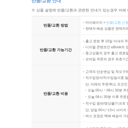
반품/교환 안내
무슨 일을 어떻게 할지 결정할 때는 그 일을 다르게 
※ 상품 설명에 반품/교환과 관련한 안내가 있는경우 아래 
꼭 활용할 생각이 없더라도 자신의 재능을 찾으려
가족을 보살필 수 있다는 믿음이 생긴다.
마이페이지 >
반품/교환 신청
반품/교환 방법
개인적이 되라는 말은 다른 사람들로부터 멀어지라는
판매자 배송 상품은 판매자와
개인적인 관심사는 과거를 새롭게 돌아보고 개성
출고 완료 후 10일 이내의 
않는다’거나 ‘관심이 없다’는 말을 자주 한다. 하지
디지털 콘텐츠인 eBook의 
반품/교환 가능기간
관심사를 찾는 과정에서 자신이 좋아하는 것과 좋아
중고상품의 경우 출고 완료일
시작해도 좋다. 이렇게 다양한 분야를 경험해보면서
모바일 쿠폰의 경우 유효기간(
누구나 자신만의 옷 스타일을 개발해야 한다. 옷을
고객의 단순변심 및 착오구
액세서리나 다양한 컬러, 빈티지나 특정 시대의 옷
직수입양서/직수입일서중 일
단, 아래의 주문/취소 조건인
5. 코끼리 구출부터 장애 동물을 가족으로 받아
오늘 00시 ~ 06시 30분 
반품/교환 비용
무엇인지를 일깨워줍니다. 긍정적이고 행복하게 살아
오늘 06시 30분 이후 주문
- 타인이나 명예, 돈이 행복을 만들어주지 않는다
직수입 음반/영상물/기프트 
단, 당일 00시~13시 사이
타인과 비교하느라 시간과 에너지를 낭비하지 마라
박스 포장은 택배 배송이 가
없지만 그들 모두에게 주어진 개성의 권리는 사랑해
긍정적인 목표를 세우고 목표 달성에 필요한 행동