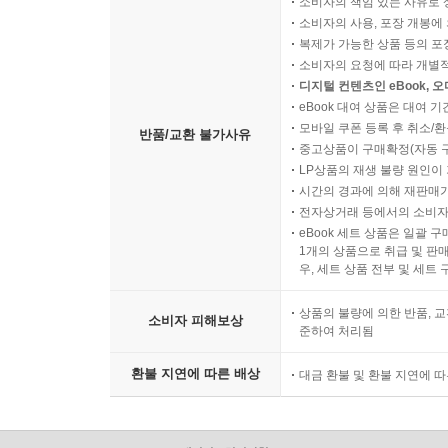
소비자의 책임 있는 사유로 
에너지가 없다.
소비자의 사용, 포장 개봉에 
행복은 목표를 달성하고자 하는 노력이 성공했을 때 
복제가 가능한 상품 등의 포장을 
소비자의 요청에 따라 개별
만족할 수 있는 직업을 원한다면 우선 자신의 관심사
디지털 컨텐츠인 eBook, 
자기 자신을 사랑한다는 것은 자신의 재능과 관
eBook 대여 상품은 대여 기
스스로에게 사실을 말하라. 자신을 사랑해야 타인의 
모바일 쿠폰 등록 후 취소/환
반품/교환 불가사유
중고상품이 구매확정(자동 
LP상품의 재생 불량 원인이 기
6. 마지막으로, 어떤 인생을 만들어가고 싶습니까?
시간의 경과에 의해 재판매가
- 지금 나는 그동안 달성하고자 부단히 노력해온 삶
전자상거래 등에서의 소비자
사는 것이 언제나 내 목표 중 하나였으니까.
eBook 세트 상품은 일괄 
아직 이루지 못한 중요한 목표가 있다면 질투나 갈
1개의 상품으로 취급 및 판매
우, 세트 상품 전부 및 세트
상품의 불량에 의한 반품, 교
소비자 피해보상
준하여 처리됨
환불 지연에 따른 배상
대금 환불 및 환불 지연에 