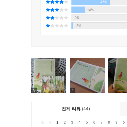
책의 제목인 ‘인생을 만들다’는 그저 흘러가는 
45%
메시지를 담고 있다.
16%
사람들은 저마다 다른 인생을 살아간다. 치열한 
0%
살아가는 사람도 있다. 그런데 인생에서 정작 중요한
2%
우리는 왜 남들처럼 살아야 하고 남들과 비슷한 
괴로운 것일까. 자신과의 진솔한 소통, 타인과의 깊
느낌을 감지하고 존중해야 한다.
자신의 직관을 믿고 행동하면 균형을 이룰 수 있
자신의 직관은 무시한다. 결과적으로 자기 자신을
인생을 걸어갈 수 있고, 자신의 참인생을 살아가는 
잠시 멈춤 버튼을 누르고 우주 에너지의 흐름에 자
5
4
에너지가 충전될 뿐만 아니라 육체적으로, 정신적으로
우리는 살아가면서 많은 경험을 하게 된다. 될 수
전체 리뷰
(44)
경험이든 나쁜 경험이든 그것을 어떻게 받아들이
자양분이 되도록 해야 한다고 말한다. 윌리엄 레
1
2
3
4
5
6
7
8
9