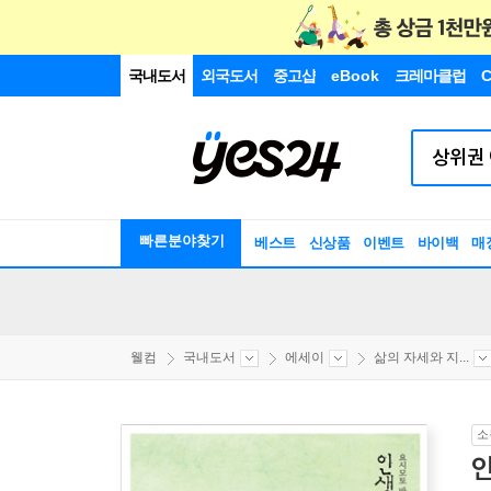
국내도서
외국도서
중고샵
eBook
크레마클럽
C
빠른분야찾기
베스트
신상품
이벤트
바이백
매
웰컴
국내도서
에세이
삶의 자세와 지...
소