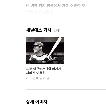
네 번째 편지 인생에서 가장 소중한 것
주는 일과 받는 일
다섯 번째 편지 지금 우리가 할 수 있는 일
채널예스 기사
(1개)
여섯 번째 편지 영성, 그리고 치유
일곱 번째 편지 지금 이 순간을 느끼는 행복
물병자리 시대와 물고기자리 시대
읽다
에필로그
새로운 인생을 만들며
프로 야구에서 4할 타자가
사라진 이유?
이토가 전하는 말
2013년 08월 29일
요시모토 바나나와 윌리엄 레이넨 그리고 이토의 
옮긴이의 말 달콤한 바나나의 힐링 레터
상세 이미지