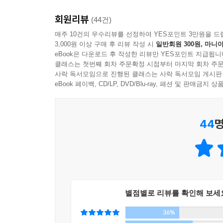
이 책은 베스트셀러 작가 요시모토 바나나와 세계
회원리뷰
힐링과 구원의 메시지를 소설로 빚어내는 요시모
(44건)
이들은 자칭 ‘관습에 크게 얽매이지 않고, 현실과 
매주 10건의 우수리뷰를 선정하여 YES포인트 3만원을 드
3,000원 이상 구매 후 리뷰 작성 시
일반회원 300원, 마니아
점을 물어보고, 경험과 생각을 나누는 편지를 읽어
eBook은 다운로드 후 작성한 리뷰만 YES포인트 지급됩니
클래스는 첫번째 회차 주문확정 시점부터 마지막 회차 주문
요시모토 바나나와 윌리엄 레이넨은 폼을 잡고 어
사락 독서모임으로 진행된 클래스는 사락 독서모임 게시판
자잘한 문제들을 해결해야 하는 평범한 사람들이다
eBook 페이백, CD/LP, DVD/Blu-ray, 패션 및 판매금
감동을 불러일으킨다.
이 책은 초자연적인 것을 좋아하는 사람들의 도피
44
명
책도 아니다. 지극히 평범한 사람들이 던지는 ‘행복
상처받고 아픈 기억을 어루만져주는 솔직담백한 힐
“인생에서 맞닥뜨리는 어떤 모험이든 우리에게는 하
우리에게 허락된 시간은 유한하다. 그렇기에 지
별점별로 리뷰를 확인해 보세
인생이다. 잠시만 생각해보면 누구나 알 수 있는 
36%
좌절하고 절망하며 대충대충 살아가는 이들이 너무나