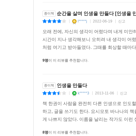
그러나 그는 긍정적인 에너지로 주위 사람들을 변화
아니라 어떤 선택을 하느냐가 중요한 것이다. 소
순간을 살며 인생을 만들다 [인생을 
종이책
기울여야 할 것이다.
l*****j
2022-06-19
신고
|
|
|
오래 전에, 자신의 생각이 어렸다며 내게 미안
이 책은 진정한 공감이 무엇이고, 우리가 살아가
시간이 지나 생각해보니 오히려 내 생각이 어
동안은 누군가에게 보여주기 위한 ‘나’가 아니라, 
처럼 여기고 받아들였다. 그때를 회상할 때마다 
만나는 즐거운 경험을 하게 될 것이다. 다양한 
얽매이지 않는다. 그 진솔하고도 생각의 깊이를 더
9명
이 이 리뷰를 추천합니다.
그리고 항상 가슴속에 이 말을 담아두시길.
“인생은 기쁨입니다. 인생을 축하해주세요.”
인생을 만들다
종이책
21세기북스 [인생을 만들다]의 서면 인터뷰
k*****3
2013-11-06
신고
|
|
|
-요시모토 바나나-
책 한권이 사람을 완전히 다른 인생으로 인도할 
하고, 글을 쓰기도 한다. 요시모토 바나나의 책
1 '키친' 이후 최근작까지 전 세계적인 베스트셀러
게 나쁘지 않았다. 이름을 날리는 작가도 이런 생각
- 지금 일본은 너무나 활기가 없고, 도덕적인 면
8명
이 이 리뷰를 추천합니다.
우선의 사고방식이 팽배하지요. 그래서 젊은 사람들