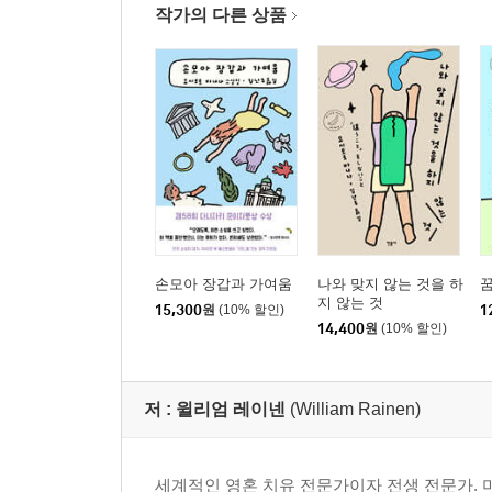
작가의 다른 상품
손모아 장갑과 가여움
나와 맞지 않는 것을 하
지 않는 것
15,300
원
(10% 할인)
1
14,400
원
(10% 할인)
저 :
윌리엄 레이넨
(William Rainen)
세계적인 영혼 치유 전문가이자 전생 전문가. 