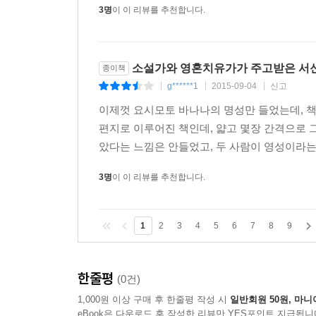
생각합니까?
3명
이 이 리뷰를 추천합니다.
- 오늘날 필요한 가치관을 윌리엄이 전부 지니고 
제가 윌리엄에게서 이야기를 들으면, 젊은 사람들에게
소설가와 영혼치유가가 주고받은 서
종이책
6. 오늘날 역사 인식 문제로 한국과 일본의 관계가
g******1
2015-09-04
신고
|
|
|
- 저는 한류 드라마만 보고, 이승기와 2NE1을 
이제껏 요시모토 바나나의 명성만 들었는데, 책
걸리겠지만, 두 나라 사이의 문제가 분명히 해결될
편지로 이루어진 책인데, 얇고 몇장 간격으로 
가교가 될 수 있기를 바랍니다.
았다는 느낌은 안들었고, 두 사람이 영성이라는 
7. 소설과 달리 개인적인 아픔까지 솔직하게 
3명
이 이 리뷰를 추천합니다.
말씀해주십시오.
- 인생은 정말 눈 깜짝할 사이에 지나갑니다. 그
1
2
3
4
5
6
7
8
9
꿋꿋한 인생을 살아왔습니다. 모두가 반드시 해낼 수
-윌리엄 레이넨-
한줄평
(0건)
1,000원 이상 구매 후 한줄평 작성 시
일반회원 50원, 마니
1. 몸이 불편한데도 힘든 봉사활동을 하면서 느끼
eBook은 다운로드 후 작성한 리뷰만 YES포인트 지급됩니