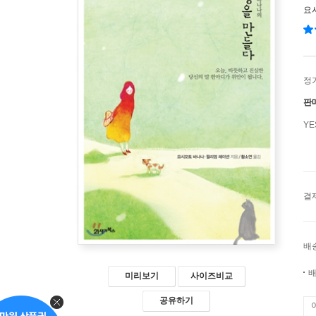
요
정
판
Y
결
배
배
미리보기
사이즈비교
공유하기