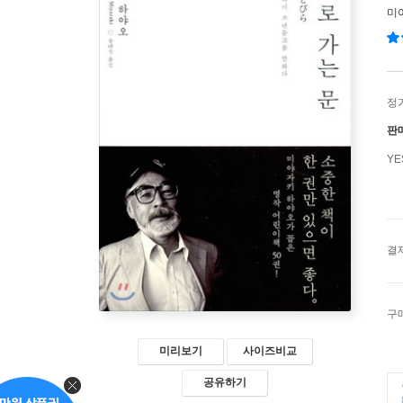
미
정
판
Y
결
구
미리보기
사이즈비교
공유하기