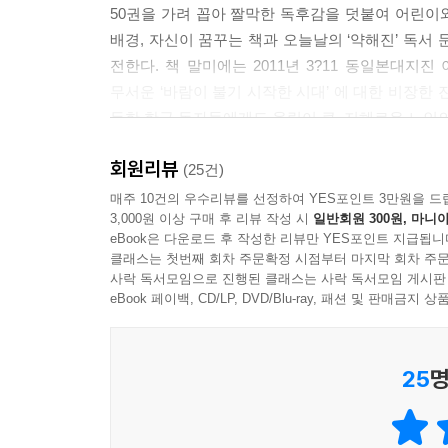
50권을 가려 꼽아 짤막한 독후감을 덧붙여 어린이
배경, 자신이 꿈꾸는 책과 오늘날의 ‘약해진’ 독서
전한다. 책 말미에는 2011년 3?11 동일본대지
무서운 ‘바람이 불기 시작한 시대’ 에 대한 비장한 
듯한 한국 독자들에게도 울림이 큰, 지혜로운 노인
회원리뷰
미야자키 하야오의 상상력의 원천, ‘소중한 한 권의
(25건)
매주 10건의 우수리뷰를 선정하여 YES포인트 3만원을 드
3,000원 이상 구매 후 리뷰 작성 시
일반회원 300원, 마니아
‘책으로 가는 문’이 있다면, 그곳으로 가는 지도
eBook은 다운로드 후 작성한 리뷰만 YES포인트 지급됩니
미야자키 하야오를 꼽는 사람이 많을 것 같다!
클래스는 첫번째 회차 주문확정 시점부터 마지막 회차 주문
지난 8월 5일에 일본의 지성을 상징하는 출판사 이
사락 독서모임으로 진행된 클래스는 사락 독서모임 게시판
신뢰를 부여하는 일본의 지적 자산이다. 이와나미
eBook 페이백, CD/LP, DVD/Blu-ray, 패션 및 판매금
2900여 종)이 출간되었다. 초?중생을 위한 아
일본 아동문학의 중심인물이었던 이시이 모모코(石井桃
25
명
『보물섬』, 『키다리 아저씨』 등을 필두로 하여
새로운 시대의 일본 소년소녀들에게 커다란 인기