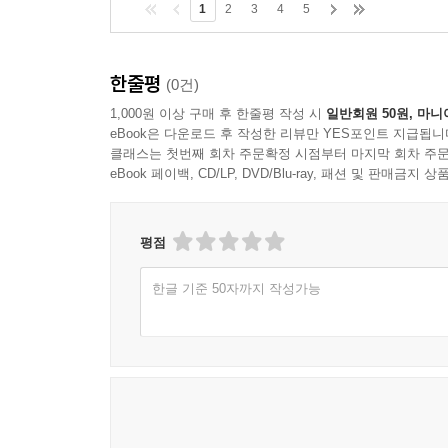
민감함 때문인지 미야자키 하야오는 이례적으로 자
1
2
3
4
5
있다. 그가 말하는 ‘바람이 분다’가 무얼 말하는지,
한줄평
(0건)
1,000원 이상 구매 후 한줄평 작성 시
일반회원 50원, 마니
eBook은 다운로드 후 작성한 리뷰만 YES포인트 지급됩니
클래스는 첫번째 회차 주문확정 시점부터 마지막 회차 주문
eBook 페이백, CD/LP, DVD/Blu-ray, 패션 및 판매금
평점
한글 기준 50자까지 작성가능