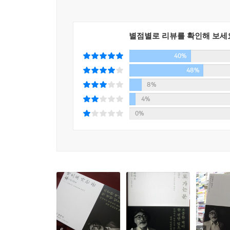
소개되어 어린이들은 물론 문학 독자들의 자양분이
자주 언급하곤 하였다.
『책으로 가는 문』(本へのとびら)은 2010년 
별점별로 리뷰를 확인해 보세
소년문고 가운데 손수 50권을 골라 세 달에 걸쳐
40%
건넸다. 이 추천사(즉 이 책의 원본)들을 모아 전
48%
이와나미쇼텐의 제5대 사장을 맡고 있는 야마구치 
8%
이와나미 소년문고 가운데 자신이 좋아했던 작품 50
4%
넘은 옛날에 나온 작품이었습니다. 결국 좋은 책은 남
0%
미야자키 하야오가 이 책 1부에서 꼽은 50권의
『삼총사』 『서유기』를 비롯한 재미난 소년소녀 
같은 과학 스토리, 일러스트레이션에 대한 관심
성실하고 용기 있게 살아가는 사람들의 이야기를 
등, 비행과 모험에 대한 동경을 담은 『플램바
독자들에겐 낯설 『일본영이기』나 하야오 본인도 
사람』 등 독특한 책도 들어 있다. 하야오는 추천