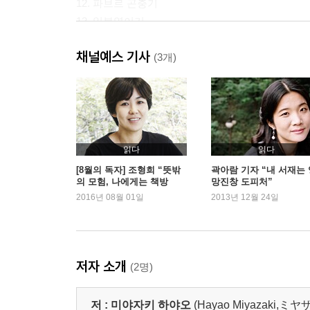
12. 파브르 곤충기
13. 일본영이기
14. 바보 이반
채널예스 기사
15. 독수리 군기를 찾아
(3개)
16. 곰돌이 푸우 이야기
17. 기나긴 겨울
18. 바람의 왕자들
19. 거기 마니가 있었다
20. 버드나무에 부는 바람
읽다
읽다
21. 하늘을 나는 배
[8월의 독자] 조형희 “뜻밖
곽아람 기자 “내 서재는 
의 모험, 나에게는 책방
망진창 도피처”
22. 플램바즈
2016년 08월 01일
2013년 12월 24일
23. 우리 이웃 이야기
24. 톰 소여의 모험
25. 주문 많은 요리점
26. 해저 2만 리
저자 소개
(2명)
27. 마루 밑 바로우어즈
28. 하이디
저 :
미야자키 하야오
(Hayao Miyazaki,
29. 아홉 편의 동화