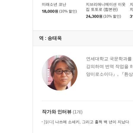
미래소년 코난
지브리애니메이션 이웃
47. 제인 애덤스의 생애
집 토토로 (합본판)
치
18,000
원
(10% 할인)
48. 퀴리 부인
본
24,300
원
(10% 할인)
3
49. 오터버리의 소년탐정들
50. 한스 브링커
역 :
송태욱
제2부 소중한 책 한 권만 있으면 된다
연세대학교 국문학과를 
1. 나만의 책을 만나다 -소년문고를 말하다
강의하며 번역 작업을 하
내가 책을 만난 무렵
양이로소이다』, 『환상의
50권, 이것저것
두 명의 대선배
애니메이션의 현장에서
‘그림’에 매료되어
약해진 ‘눈’
작가와 인터뷰
(1개)
단 한 권의 책
[읽다]
나쓰메 소세키, 그리고 훌쩍 백 년이 지났다
2. 3월 11일 후에 -아이들 옆에서