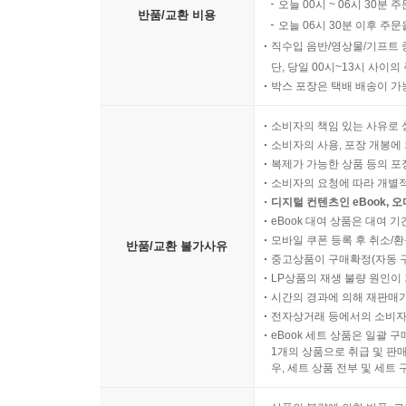
오늘 00시 ~ 06시 30분 
반품/교환 비용
오늘 06시 30분 이후 주문
직수입 음반/영상물/기프트 
단, 당일 00시~13시 사이
박스 포장은 택배 배송이 가
소비자의 책임 있는 사유로 
소비자의 사용, 포장 개봉에 
복제가 가능한 상품 등의 포장을 
소비자의 요청에 따라 개별
디지털 컨텐츠인 eBook, 
eBook 대여 상품은 대여 기
모바일 쿠폰 등록 후 취소/환
반품/교환 불가사유
중고상품이 구매확정(자동 
LP상품의 재생 불량 원인이 기
시간의 경과에 의해 재판매가
전자상거래 등에서의 소비자
eBook 세트 상품은 일괄 
1개의 상품으로 취급 및 판매
우, 세트 상품 전부 및 세트