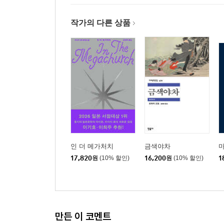
불기 시작한 바람 속에서
아이들에게 보내는 응원
작가의 다른 상품
옮긴이 주
일본어판 50권 목록
옮긴이의 말
인 더 메가처치
금색야차
17,820
원
(10% 할인)
16,200
원
(10% 할인)
1
만든 이 코멘트