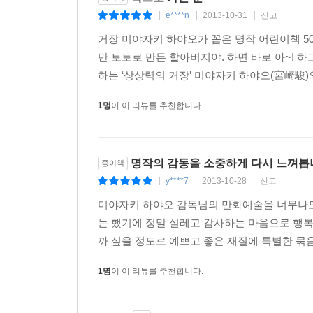
살아가게 된 하야오는 생명의 근원을 질문하는 ‘깊은
e****n
2013-10-31
신고
|
|
|
붓의 ‘조용한’ 작업, 그리고 필요한 것은 ‘다시 
거장 미야자키 하야오가 꼽은 명작 어린이책 50
그래서 눈물겹고 고맙다.
만 토토로 만든 할아버지야. 하면 바로 아~!
하는 ‘상상력의 거장’ 미야자키 하야오(宮崎駿)의
아버지는 아홉 살에 그리고 저는 일흔 살에, 같은 
한 조각이었던 것입니다. 수레바퀴는 돌고 있었는
1명
이 이 리뷰를 추천합니다.
앞으로의 과제는 우리들 안에 싹트는 값싼 니
생각합니다. _149쪽에서
명작의 감동을 소중하게 다시 느껴봅
종이책
시작되고 말았습니다. 앞으로 참담한 일이 속속 일
y****7
2013-10-28
신고
|
|
|
않았고, ‘몬주(쓰루가 시에 있는 일본원자력연구개발
미야자키 하야오 감독님의 만화예술을 너무나도
아무도 현실을 보려 하지 않습니다. 그것이 현실이라
는 했기에 정말 설레고 감사하는 마음으로 행복
까 싶을 정도로 예쁘고 좋은 재질에 특별한 묶
미야자키 하야오는 지난 7월 일본 참의원 선거를 전
또 위안부 문제에 대해서도 "분명히 사죄하고 제
1명
이 이 리뷰를 추천합니다.
[바람이 분다]의 한국 개봉이 자칫 불발될 수도 있는
인물 호리코시 지로의 삶을 그리고 있다는 사실에