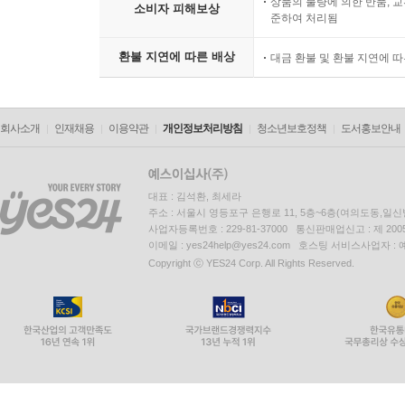
상품의 불량에 의한 반품, 교
소비자 피해보상
준하여 처리됨
환불 지연에 따른 배상
대금 환불 및 환불 지연에 
회사소개
인재채용
이용약관
개인정보처리방침
청소년보호정책
도서홍보안내
대표 : 김석환, 최세라
주소 : 서울시 영등포구 은행로 11, 5층~6층(여의도동,일신
사업자등록번호 : 229-81-37000 통신판매업신고 : 제 200
이메일 : yes24help@yes24.com 호스팅 서비스사업자 :
Copyright ⓒ YES24 Corp. All Rights Reserved.