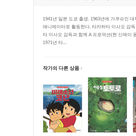
30. 제비호와 아마존호
31. 하늘을 나는 교실
1941년 일본 도쿄 출생. 1963년에 가쿠
32. 로빈슨 크루소
애니메이터로 활동한다. 타카하타 이사오 감독 밑
33. 보물섬
타 이사오 감독과 함께 A 프로덕션(현 신에이 
34. 초록색 손가락
1971년 타...
35. 파를 심은 사람
36. 요재지이
37. 둘리틀 선생의 바다 여행
작가의 다른 상품
38. 열두 달
39. 소공자
40. 서유기
41. 클로디아의 비밀
42. 떠들썩한 마을의 아이들
43. 호빗의 모험
44. 어스시의 마법사
45. 작은 백마
46. 우리는 개구쟁이 5인방