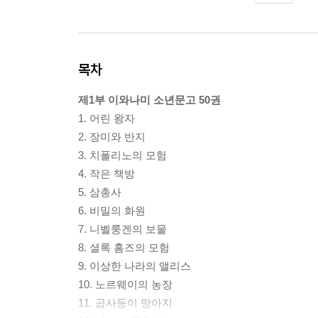
목차
제1부 이와나미 소년문고 50권
1. 어린 왕자
2. 장미와 반지
3. 치폴리노의 모험
4. 작은 책방
5. 삼총사
6. 비밀의 화원
7. 니벨룽겐의 보물
8. 셜록 홈즈의 모험
9. 이상한 나라의 앨리스
10. 노르웨이의 농장
11. 곱사등이 망아지