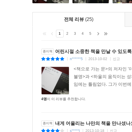
『톰 소여의 모험』이 그리는 ‘자유’를 재발견하
6
4
2
5인방』 같이 동일본대지진 이후 다시 ‘정확히’ 읽게(1
전체 리뷰
(25)
아이들은 물론 어른들도 즐겨 읽을 수 있는 순수
바꿀 수 없었던 ‘책 읽는 재미’를 전한다. 그리고 
1
2
3
4
5
보지 말고 꼭 책으로 먼저 만나라고 당부한다(『셜
떠올린 하야오는 ‘제대로 된 노인’이라면 아직 기회
어린시절 소중한 책을 만날 수 있도록
종이책
나라와 나와 너의 경계가 사라지는 걸까?
n******5
2013-10-02
신고
|
|
|
<책으로 가는 문>의 저자인 
무서운 ‘바람이 부는 시대’, 3?11 이후 어린이와 
불명>과 <하울의 움직이는 성
임에는 틀림없다. 그가 이번에 
『책으로 가는 문』의 2부는 두 개의 에세이로 이
애니메이션 제작 현장과 책읽기의 영향, 매료되었
4명
이 이 리뷰를 추천합니다.
책을 비롯해 소년문고를 빌려보던 세책점(오늘날의
반감(‘너 그런 것도 안 읽었어?’), 전후 다양해진
발휘하는 상상력의 놀라움을 되돌아보는 하야오는
상황을 염려하며, 생생한 세계에 접근하기 위해 
내게 어울리는 나만의 책을 만나셨나
종이책
충분하다고 말한다.
s*****l
2013-10-18
신고
|
|
|