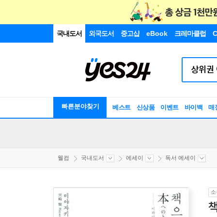
국내도서
외국도서
중고샵
eBook
크레마클럽
C
빠른분야찾기
베스트
신상품
이벤트
바이백
매
웰컴
국내도서
에세이
독서 에세이
소
책