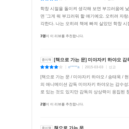
학창 시절을 돌이켜 생각해 보면 부끄러움에 낯
책에는 효과 같은 게 없습니다. ‘이제야 되돌아보
면 '그게 뭐 부끄러워 할 얘기예요. 오히려 
수십 년이 지나고 나서야 깨닫는 것입니다. …책
각한다. 나는 오히려 책에 빠져 살았던 학창 시
아니니까요. 독서라는 것은 어떤 효과가 있다든가 하
한 권을 만나는 일이 더 소중하다고 생각합니다. _1
3명
이 이 리뷰를 추천합니다.
2부 2장 「3월 11일 후에」는 ‘제대로 된 노인’
역사의 참사 앞에서 애니메이션을 만든다는 행위
[책으로 가는 문] 미야자키 하야오 
종이책
정의내린 우리시대의 현상황은 ‘(파국의) 바람이 불
o*****a
2015-03-03
신고
|
|
|
[책으로 가는 문 / 미야자키 하야오 / 송태욱 /
바람이 불기 시작했습니다. 최근 20년 동안, 일
의 애니메이션 감독 미야자키 하야오는 감수성과
빠져들면서, 개를 키우고 건강과 연금 걱정을 하
로 있는 것도 있지만 감독의 상상력이 응집된 창
시작했습니다. 살아가기 어려운 시대의 막이 오른 
않고 살아내지 않으면 안 됩니다. _145쪽에서
2명
이 이 리뷰를 추천합니다.
붕괴의 시작 앞에서 미아자키 하야오는 간토대지
이름이다)을 꾸리며 ‘쇼와 모던보이’로 살아갔던
책으로 가는 문
종이책