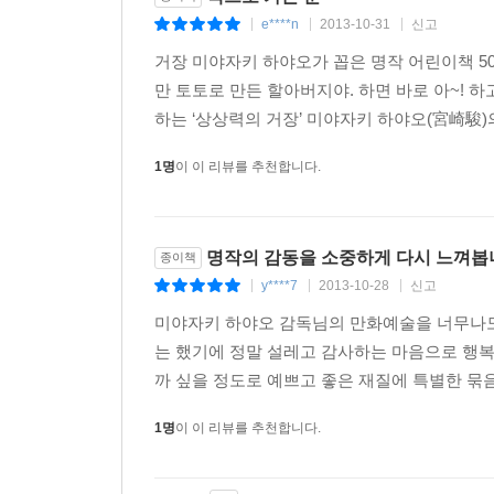
살아가게 된 하야오는 생명의 근원을 질문하는 ‘깊은
e****n
2013-10-31
신고
|
|
|
붓의 ‘조용한’ 작업, 그리고 필요한 것은 ‘다시 
거장 미야자키 하야오가 꼽은 명작 어린이책 50
그래서 눈물겹고 고맙다.
만 토토로 만든 할아버지야. 하면 바로 아~!
하는 ‘상상력의 거장’ 미야자키 하야오(宮崎駿)의
아버지는 아홉 살에 그리고 저는 일흔 살에, 같은 
한 조각이었던 것입니다. 수레바퀴는 돌고 있었는
1명
이 이 리뷰를 추천합니다.
앞으로의 과제는 우리들 안에 싹트는 값싼 니
생각합니다. _149쪽에서
명작의 감동을 소중하게 다시 느껴봅
종이책
시작되고 말았습니다. 앞으로 참담한 일이 속속 일
y****7
2013-10-28
신고
|
|
|
않았고, ‘몬주(쓰루가 시에 있는 일본원자력연구개발
미야자키 하야오 감독님의 만화예술을 너무나도
아무도 현실을 보려 하지 않습니다. 그것이 현실이라
는 했기에 정말 설레고 감사하는 마음으로 행복
까 싶을 정도로 예쁘고 좋은 재질에 특별한 묶
미야자키 하야오는 지난 7월 일본 참의원 선거를 전
또 위안부 문제에 대해서도 "분명히 사죄하고 제
1명
이 이 리뷰를 추천합니다.
[바람이 분다]의 한국 개봉이 자칫 불발될 수도 있는
인물 호리코시 지로의 삶을 그리고 있다는 사실에