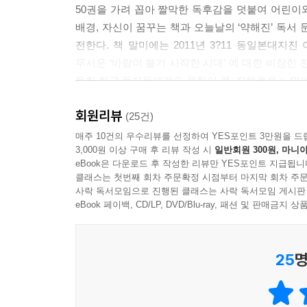
50권을 가려 꼽아 짤막한 독후감을 덧붙여 어린이
배경, 자신이 꿈꾸는 책과 오늘날의 ‘약해진’ 독서
전한다. 책 말미에는 2011년 3?11 동일본대지
무서운 ‘바람이 불기 시작한 시대’ 에 대한 비장한 
듯한 한국 독자들에게도 울림이 큰, 지혜로운 노인
회원리뷰
미야자키 하야오의 상상력의 원천, ‘소중한 한 권의
(25건)
매주 10건의 우수리뷰를 선정하여 YES포인트 3만원을 드
3,000원 이상 구매 후 리뷰 작성 시
일반회원 300원, 마니아
‘책으로 가는 문’이 있다면, 그곳으로 가는 지도
eBook은 다운로드 후 작성한 리뷰만 YES포인트 지급됩니
미야자키 하야오를 꼽는 사람이 많을 것 같다!
클래스는 첫번째 회차 주문확정 시점부터 마지막 회차 주문
지난 8월 5일에 일본의 지성을 상징하는 출판사 이
사락 독서모임으로 진행된 클래스는 사락 독서모임 게시판
신뢰를 부여하는 일본의 지적 자산이다. 이와나미
eBook 페이백, CD/LP, DVD/Blu-ray, 패션 및 판매금
2900여 종)이 출간되었다. 초?중생을 위한 아
일본 아동문학의 중심인물이었던 이시이 모모코(石井桃
25
명
『보물섬』, 『키다리 아저씨』 등을 필두로 하여
새로운 시대의 일본 소년소녀들에게 커다란 인기