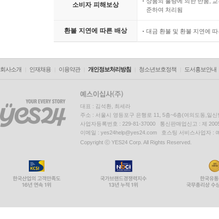
상품의 불량에 의한 반품, 교
소비자 피해보상
준하여 처리됨
환불 지연에 따른 배상
대금 환불 및 환불 지연에 
회사소개
인재채용
이용약관
개인정보처리방침
청소년보호정책
도서홍보안내
대표 : 김석환, 최세라
주소 : 서울시 영등포구 은행로 11, 5층~6층(여의도동,일신
사업자등록번호 : 229-81-37000 통신판매업신고 : 제 200
이메일 : yes24help@yes24.com 호스팅 서비스사업자 :
Copyright ⓒ YES24 Corp. All Rights Reserved.