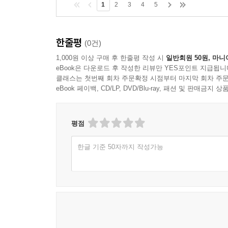
민감함 때문인지 미야자키 하야오는 이례적으로 자
1
2
3
4
5
있다. 그가 말하는 ‘바람이 분다’가 무얼 말하는지,
한줄평
(0건)
1,000원 이상 구매 후 한줄평 작성 시
일반회원 50원, 마니
eBook은 다운로드 후 작성한 리뷰만 YES포인트 지급됩니
클래스는 첫번째 회차 주문확정 시점부터 마지막 회차 주문
eBook 페이백, CD/LP, DVD/Blu-ray, 패션 및 판매금
평점
한글 기준 50자까지 작성가능