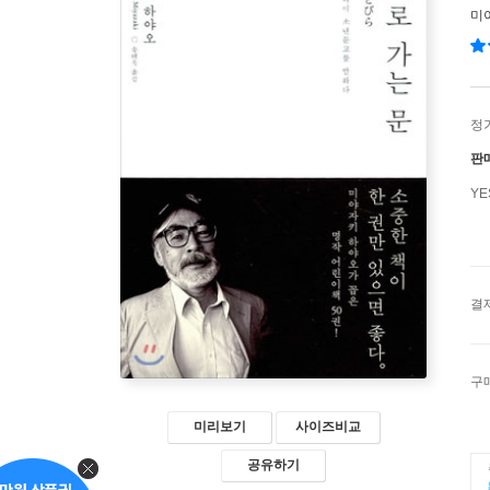
미
정
판
Y
결
구
미리보기
사이즈비교
공유하기