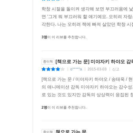
학창 시절을 돌이켜 생각해 보면 부끄러움에 낯
책에는 효과 같은 게 없습니다. ‘이제야 되돌아보
면 '그게 뭐 부끄러워 할 얘기예요. 오히려 
수십 년이 지나고 나서야 깨닫는 것입니다. …책
각한다. 나는 오히려 책에 빠져 살았던 학창 시
아니니까요. 독서라는 것은 어떤 효과가 있다든가 하
한 권을 만나는 일이 더 소중하다고 생각합니다. _1
3명
이 이 리뷰를 추천합니다.
2부 2장 「3월 11일 후에」는 ‘제대로 된 노인’
역사의 참사 앞에서 애니메이션을 만든다는 행위
[책으로 가는 문] 미야자키 하야오 
종이책
정의내린 우리시대의 현상황은 ‘(파국의) 바람이 불
o*****a
2015-03-03
신고
|
|
|
[책으로 가는 문 / 미야자키 하야오 / 송태욱 /
바람이 불기 시작했습니다. 최근 20년 동안, 일
의 애니메이션 감독 미야자키 하야오는 감수성과
빠져들면서, 개를 키우고 건강과 연금 걱정을 하
로 있는 것도 있지만 감독의 상상력이 응집된 창
시작했습니다. 살아가기 어려운 시대의 막이 오른 
않고 살아내지 않으면 안 됩니다. _145쪽에서
2명
이 이 리뷰를 추천합니다.
붕괴의 시작 앞에서 미아자키 하야오는 간토대지
이름이다)을 꾸리며 ‘쇼와 모던보이’로 살아갔던
책으로 가는 문
종이책