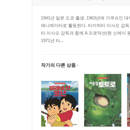
30. 제비호와 아마존호
31. 하늘을 나는 교실
1941년 일본 도쿄 출생. 1963년에 가쿠
32. 로빈슨 크루소
애니메이터로 활동한다. 타카하타 이사오 감독 밑
33. 보물섬
타 이사오 감독과 함께 A 프로덕션(현 신에이 
34. 초록색 손가락
1971년 타...
35. 파를 심은 사람
36. 요재지이
37. 둘리틀 선생의 바다 여행
작가의 다른 상품
38. 열두 달
39. 소공자
40. 서유기
41. 클로디아의 비밀
42. 떠들썩한 마을의 아이들
43. 호빗의 모험
44. 어스시의 마법사
45. 작은 백마
46. 우리는 개구쟁이 5인방