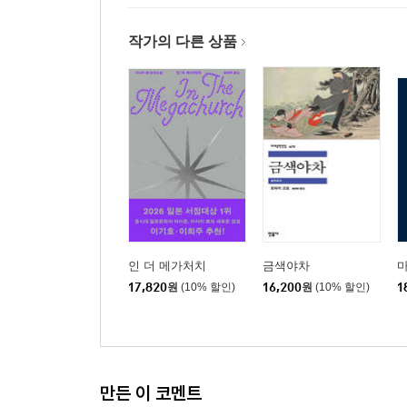
불기 시작한 바람 속에서
아이들에게 보내는 응원
작가의 다른 상품
옮긴이 주
일본어판 50권 목록
옮긴이의 말
인 더 메가처치
금색야차
17,820
원
(10% 할인)
16,200
원
(10% 할인)
1
만든 이 코멘트