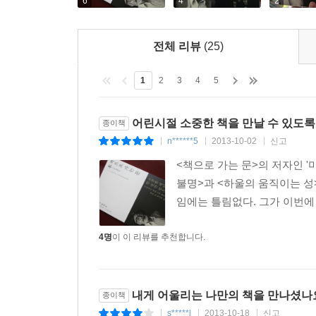
『톰 소여의 모험』이 그리는 ‘자유’를 재발견하
6
4
2
5인방』 같이 동일본대지진 이후 다시 ‘정확히’ 읽게(1
전체 리뷰
(25)
아이들은 물론 어른들도 즐겨 읽을 수 있는 순수
바꿀 수 없었던 ‘책 읽는 재미’를 전한다. 그리고 
1
2
3
4
5
보지 말고 꼭 책으로 먼저 만나라고 당부한다(『셜
떠올린 하야오는 ‘제대로 된 노인’이라면 아직 기회
어린시절 소중한 책을 만날 수 있도록
종이책
나라와 나와 너의 경계가 사라지는 걸까?
n******5
2013-10-02
신고
|
|
|
<책으로 가는 문>의 저자인 
무서운 ‘바람이 부는 시대’, 3?11 이후 어린이와 
불명>과 <하울의 움직이는 성
임에는 틀림없다. 그가 이번에 
『책으로 가는 문』의 2부는 두 개의 에세이로 이
애니메이션 제작 현장과 책읽기의 영향, 매료되었
4명
이 이 리뷰를 추천합니다.
책을 비롯해 소년문고를 빌려보던 세책점(오늘날의
반감(‘너 그런 것도 안 읽었어?’), 전후 다양해진
발휘하는 상상력의 놀라움을 되돌아보는 하야오는
상황을 염려하며, 생생한 세계에 접근하기 위해 
내게 어울리는 나만의 책을 만나셨나
종이책
충분하다고 말한다.
s*****l
2013-10-18
신고
|
|
|