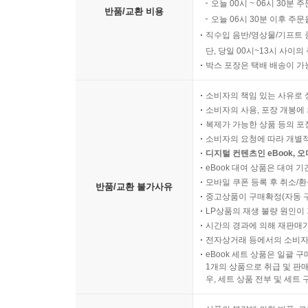
오늘 00시 ~ 06시 30분 
반품/교환 비용
오늘 06시 30분 이후 주문
직수입 음반/영상물/기프트 
단, 당일 00시~13시 사이
박스 포장은 택배 배송이 가
소비자의 책임 있는 사유로 
소비자의 사용, 포장 개봉에 
복제가 가능한 상품 등의 포장을 
소비자의 요청에 따라 개별
디지털 컨텐츠인 eBook, 
eBook 대여 상품은 대여 기
모바일 쿠폰 등록 후 취소/환
반품/교환 불가사유
중고상품이 구매확정(자동 
LP상품의 재생 불량 원인이 기
시간의 경과에 의해 재판매가
전자상거래 등에서의 소비자
eBook 세트 상품은 일괄 
1개의 상품으로 취급 및 판매
우, 세트 상품 전부 및 세트