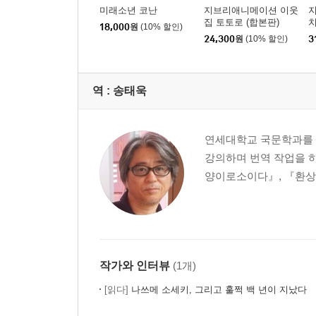
미래소년 코난
지브리애니메이션 이웃
47. 제인 애덤스의 생애
집 토토로 (합본판)
치
18,000
원
(10% 할인)
48. 퀴리 부인
본
24,300
원
(10% 할인)
3
49. 오터버리의 소년탐정들
50. 한스 브링커
역 :
송태욱
제2부 소중한 책 한 권만 있으면 된다
연세대학교 국문학과를 
1. 나만의 책을 만나다 -소년문고를 말하다
강의하며 번역 작업을 하
내가 책을 만난 무렵
양이로소이다』, 『환상의
50권, 이것저것
두 명의 대선배
애니메이션의 현장에서
‘그림’에 매료되어
약해진 ‘눈’
작가와 인터뷰
(1개)
단 한 권의 책
[읽다]
나쓰메 소세키, 그리고 훌쩍 백 년이 지났다
2. 3월 11일 후에 -아이들 옆에서