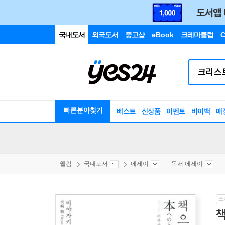
국내도서
외국도서
중고샵
eBook
크레마클럽
C
빠른분야찾기
베스트
신상품
이벤트
바이백
매
웰컴
국내도서
에세이
독서 에세이
소
책