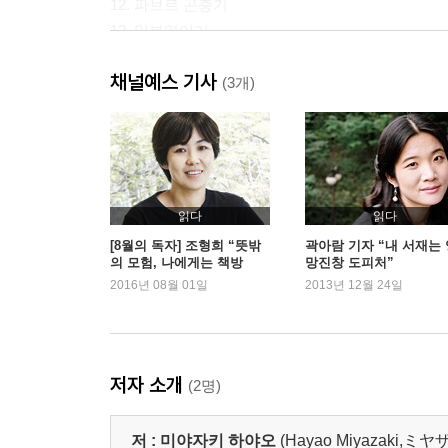
12. 파브르 곤충기
13. 일본영이기
14. 바보 이반
채널예스 기사
15. 독수리 군기를 찾아
(3개)
16. 곰돌이 푸우 이야기
17. 기나긴 겨울
18. 바람의 왕자들
19. 거기 마니가 있었다
20. 버드나무에 부는 바람
읽다
읽다
21. 하늘을 나는 배
[8월의 독자] 조형희 “뜻밖
곽아람 기자 “내 서재는 
의 모험, 나에게는 책방
망진창 도피처”
22. 플램바즈
2016년 08월 01일
2013년 12월 24일
23. 우리 이웃 이야기
24. 톰 소여의 모험
25. 주문 많은 요리점
26. 해저 2만 리
저자 소개
(2명)
27. 마루 밑 바로우어즈
28. 하이디
저 :
미야자키 하야오
(Hayao Miyazaki,
29. 아홉 편의 동화