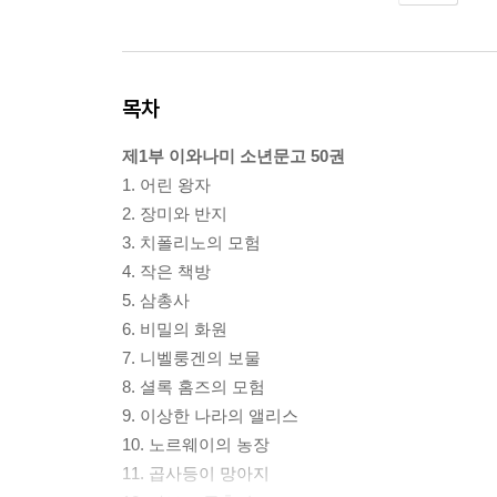
목차
제1부 이와나미 소년문고 50권
1. 어린 왕자
2. 장미와 반지
3. 치폴리노의 모험
4. 작은 책방
5. 삼총사
6. 비밀의 화원
7. 니벨룽겐의 보물
8. 셜록 홈즈의 모험
9. 이상한 나라의 앨리스
10. 노르웨이의 농장
11. 곱사등이 망아지