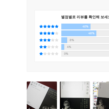
소개되어 어린이들은 물론 문학 독자들의 자양분이
자주 언급하곤 하였다.
『책으로 가는 문』(本へのとびら)은 2010년 
별점별로 리뷰를 확인해 보세
소년문고 가운데 손수 50권을 골라 세 달에 걸쳐
40%
건넸다. 이 추천사(즉 이 책의 원본)들을 모아 전
48%
이와나미쇼텐의 제5대 사장을 맡고 있는 야마구치 
8%
이와나미 소년문고 가운데 자신이 좋아했던 작품 50
4%
넘은 옛날에 나온 작품이었습니다. 결국 좋은 책은 남
0%
미야자키 하야오가 이 책 1부에서 꼽은 50권의
『삼총사』 『서유기』를 비롯한 재미난 소년소녀 
같은 과학 스토리, 일러스트레이션에 대한 관심
성실하고 용기 있게 살아가는 사람들의 이야기를 
등, 비행과 모험에 대한 동경을 담은 『플램바
독자들에겐 낯설 『일본영이기』나 하야오 본인도 
사람』 등 독특한 책도 들어 있다. 하야오는 추천