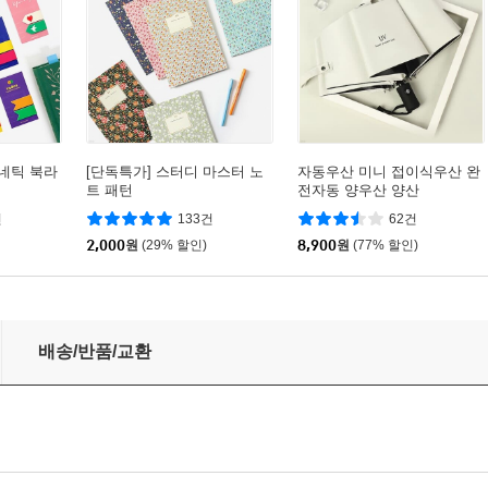
네틱 북라
[단독특가] 스터디 마스터 노
자동우산 미니 접이식우산 완
트 패턴
전자동 양우산 양산
건
133건
62건
2,000
원
(29% 할인)
8,900
원
(77% 할인)
다이어트 밴딩
배송/반품/교환