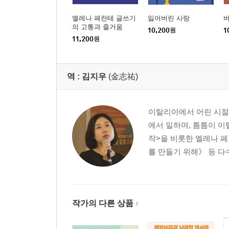
엘레나 페란테 글쓰기
잃어버린 사랑
의 고통과 즐거움
10,200
원
1
11,200
원
역 :
김지우
(金志祐)
이탈리아에서 어린 시절
에서 일하며, 틈틈이 이
작>을 비롯한 엘레나 
를 만들기 위해》 등 다
작가의 다른 상품