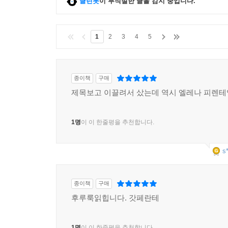
클린봇
이 부적절한 글을 감지 중입니다.
내가 여행길에 나선 건 팔찌를 찾아오기 위해서가
그녀가 사랑하는 남자를 빼앗기 위해 떠난 것이다._4
1
2
3
4
5
조반나는 가질 수 없는 첫사랑에 대한 욕망을 다른
자신보다 릴라가 앞서나갈 거라는 고통에 사랑하
생각하게 한다.
종이책
구매
제목보고 이끌려서 샀는데 역시 엘레나 피렌
조반나는 일련의 사건들을 경험하며 점차 어른으로
나폴리를 떠나 베니스로 향한다. 성적 금기로부터
1명
이 이 한줄평을 추천합니다.
너무나 가혹했던 자신의 사춘기 시절을 떠올리게 하
s
강렬하고 매혹적인 페란테 소설
“사랑스럽지 않아도 상관없어. 아무도 나를 사랑해주
종이책
구매
『어른들의 거짓된 삶』에는 페란테만의 독특한 요
후루룩읽힙니다. 갓페란테
아저씨와 코스탄차 아줌마의 두 딸 안젤라, 이다와
친밀감을 형성한다.
1명
이 이 한줄평을 추천합니다.