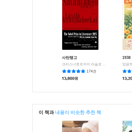
간의 그 어떤 육체관계도 아름답게 묘사하지 않고 
페란테는 『잃어버린 사랑』과 『나의 눈부신 친구
드러냈다. 『어른들의 거짓된 삶』에서도 상징적인
싶어 할 만큼 화려하고 아름다운 액세서리지만 후
조반나는 빅토리아 고모와의 첫 만남에서 자신이 선
비밀이 하나씩 밝혀질 때마다 어른들의 추악한 행태
진실은 예상치 못했던 곳에서 시작한다.
사탄탱고
193
크러스너호르커이 라슬로 저/조원규 역
양솽쯔
알마
|
팔찌의 원래 주인은 엔초의 장모였다. 엔초는 
174건
빅토리아는 팔찌를 조반나에게 물려주기 위해 안드
13,800
원
13,2
주인이 자신이 아니라는 사실을 알게 된 코스탄
선물이라도 되는 것처럼” 소설의 후반부에서 무참히
페란테는 ‘나쁜 사랑 3부작’과 ‘나폴리 4부작’
이 책과
내용이 비슷한 추천 책
이야기를 다룬다. 김지우 번역가는 “엘레나 페란
나폴리를 또 하나의 “독립적이고 복잡한 등장인물”
공간이자 인물들이 자신의 자아를 형성하기 위해 