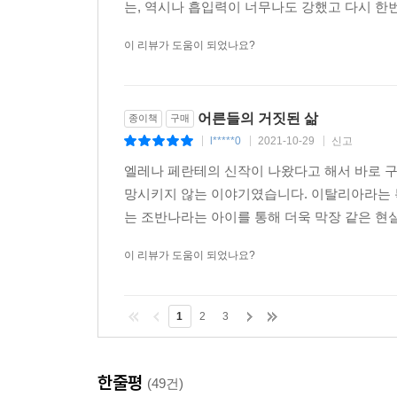
는, 역시나 흡입력이 너무나도 강했고 다시 한
“저는 제가 못생기고 못된 것 같아요. 그런데도 사랑
어른들의 세계를 경험한 조반나가 사춘기를 겪는
이 리뷰가 도움이 되었나요?
조반나는 고모가 들려준 엔초와의 사랑 이야기에
유부남이었지만 빅토리아와 불륜 관계를 맺는다. 
강렬하다.
어른들의 거짓된 삶
종이책
구매
l*****0
2021-10-29
신고
|
|
|
“나랑 엔초는 다 합해서 섹스를 열한 번 했어.
엘레나 페란테의 신작이 나왔다고 해서 바로 구
구석구석을 애무하고 혀로 핥아줬어. 나도 그이의 
망시키지 않는 이야기였습니다. 이탈리아라는 
밀어넣고는 두 손으로 내 엉덩이를 받쳤어. 한 손으
는 조반나라는 아이를 통해 더욱 막장 같은 현실
너무 세서 비명이 절로 나왔어. 평생 살면서 그런
번까지는 아니더라도 단 한 번이라도 해보지 못한다면
이 리뷰가 도움이 되었나요?
위협적이면서도 포근한 매력을 지닌 고모에게 매
1
2
3
감지한다. 처음에는 고모를 다시 만나기 위해, 
일부분이 된다. 그러나 거짓말의 짜릿함도 잠시일 
한줄평
(49건)
아버지가 집을 떠난 후 우울하게 하루하루를 보내