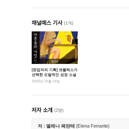
채널예스 기사
(1개)
읽다
[편집자의 기획] 넷플릭스가
선택한 도발적인 성장 소설
- 『어른들의 거짓된 삶』
2020년 10월 19일
저자 소개
(2명)
저 :
엘레나 페란테
(Elena Ferrante)