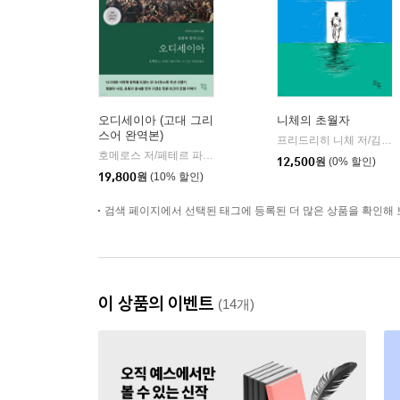
오디세이아 (고대 그리
니체의 초월자
스어 완역본)
프리드리히 니체 저/김철 편역
호메로스 저/페테르 파울 루벤스 그림/박문재 역
현대지성
|
12,500
원
(0% 할인)
19,800
원
(10% 할인)
검색 페이지에서 선택된 태그에 등록된 더 많은 상품을 확인해 
이 상품의 이벤트
(14개)