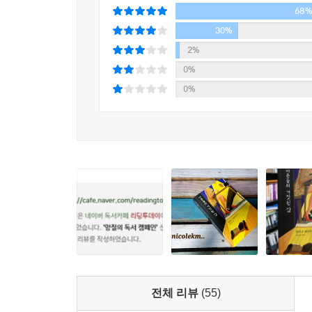
68
“사춘기 소녀, 나폴리, 삭막한 사회… 페란테의 공식
30%
미국_커커스 리뷰
2%
0%
전 세계 동시 출간을 앞두고 여러 나라가 함께 다
0%
낭독해 영상으로 제작하기도 했고, 서면으로만 인
했다. 현재 ‘나폴리 4부작’을 원작으로 한 HBO 
넷플릭스에서 『어른들의 거짓된 삶』을 ‘오리지널
주목하고 있다. 이제 페란테는 문학을 뛰어넘어 일종
잔혹한 사춘기를 다룬
가장 엘레나 페란테다운 소설
『어른들의 거짓된 삶』은 화자가 어린 시절에 
조반나는 어느 날 부모님의 대화를 엿듣다가 자신
된다. 조반나는 자신이 못생기고 말랐다는 콤플렉
전체 리뷰
(55)
호기심을 참지 못하고 사진 앨범을 뒤져 고모의 