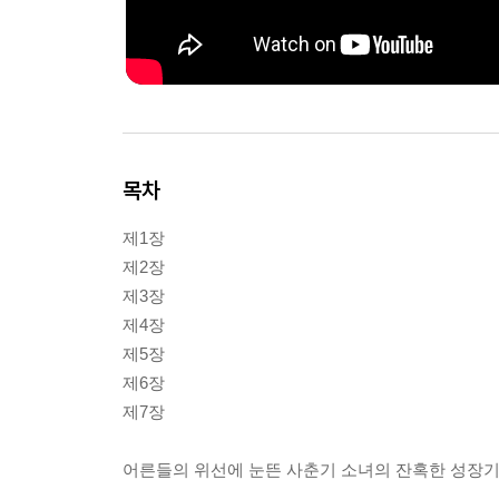
목차
제1장
제2장
제3장
제4장
제5장
제6장
제7장
어른들의 위선에 눈뜬 사춘기 소녀의 잔혹한 성장기 