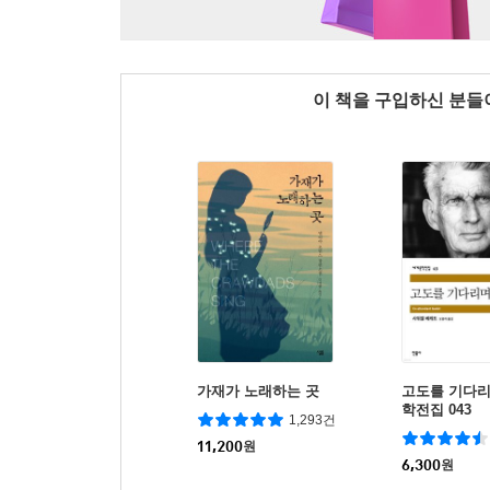
이 책을 구입하신 분
가재가 노래하는 곳
고도를 기다리
학전집 043
1,293건
11,200
원
6,300
원