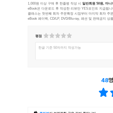
1,000원 이상 구매 후 한줄평 작성 시
일반회원 50원, 마니
자신의 성기를 보여주며 은밀한 행위를 요구한다.
eBook은 다운로드 후 작성한 리뷰만 YES포인트 지급됩니
클래스는 첫번째 회차 주문확정 시점부터 마지막 회차 주문
“입에 넣어줘.”
eBook 페이백, CD/LP, DVD/Blu-ray, 패션 및 판매금
못할 것도 없었다. 그 순간 웃기 위해서라면 나
비위가 상했고 때마침 코라도도 그만하자면서 내 손
평점
잠깐 눈을 감고 쓰러지듯 소파에 등을 기대고 있다가
“그만 가봐야겠다. 하지만 오늘 너무 재밌었어. 꼭 다
한글 기준 50자까지 작성가능
코라도와의 짧은 신체 접촉은 짜릿하다기보다 구역
조반나는 점점 더 혼란을 느낀다. 그러던 중 조
자신의 삶 전체가 바뀔 거라는 사실을 직감한다.
줄리아나와 가까워지려 노력하다 두 사람이 무사히 
48
명
아름다운 줄리아나와 지적인 대학 강사 로베르토가
사람의 애정행각을 목격하고 걷잡을 수 없는 욕망
팔찌를 핑계로 다시 밀라노로 돌아간다.