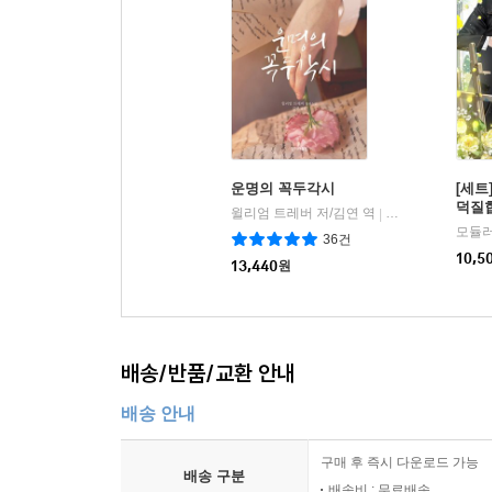
공간”이다.
이제 나폴리와 페란테를 떼어놓고 말하는 것이 불
성장한 인물이 지닌 힘은 폭발적이다. 페란테 소설
페란테의 소설 속에 살아 숨 쉬는 강인한 여성들
운명의 꼭두각시
[세트
덕질합
윌리엄 트레버 저/김연 역
한겨레출판
|
“우리는 그 누구도 경험하지 못했던 방식으로 어른이
모듈러
36건
한층 더 강력해진 페란테의 소설에는 여전히 강인
10,5
13,440
원
등장부터 독자들을 빠져들게 한다. 그녀는 아버지
조반나는 사진 앨범을 뒤져 고모의 얼굴을 확인하
제대로 된 교육을 받지 못하고 가정부 일을 전
들이대면서 거침없는 행동을 일삼는다. 하지만 조
배송/반품/교환 안내
연약한 여인의 모습으로 비춰진다.
배송 안내
조반나의 어머니 넬라는 낮에는 고등학교에서 학생
구매 후 즉시 다운로드 가능
배송 구분
우울증을 앓으면서 그녀는 형편없는 교사가 됐고 
배송비 : 무료배송