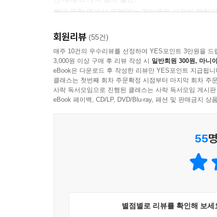
현대 문학 역사상 유례없는 경이로운 사건이 펼쳐
회원리뷰
엘레나 페란테가 돌아왔다! ‘나폴리 4부작’ 『잃어
(55건)
출간 계약을 했고 2020년 9월 1일 27개국에서 
매주 10건의 우수리뷰를 선정하여 YES포인트 3만원을 드
3,000원 이상 구매 후 리뷰 작성 시
일반회원 300원, 마니아
여러 국가가 동시 출간하는 일은 유례없는 사건이다.
eBook은 다운로드 후 작성한 리뷰만 YES포인트 지급됩니
클래스는 첫번째 회차 주문확정 시점부터 마지막 회차 주문
2019년 이탈리아에서 『어른들의 거짓된 삶』 온
사락 독서모임으로 진행된 클래스는 사락 독서모임 게시판
구매하려는 사람들이 서점에 몰려오며 장사진을 이뤘
eBook 페이백, CD/LP, DVD/Blu-ray, 패션 및 판매금
미국에서는 9월 1일 동시 출간을 앞두고 『뉴욕
사진 콜라주 작업으로 유명한 일본 아티스트 코이케 
55
명
독자들의 폭발적인 반응이 쇄도했다. 해외 문단에
신작『어른들의 거짓된 삶』으로 ‘믿고 보는 페란테
그려낸 사회가 요구하는 여성상을 철저하게 빗
페란테이기에 가능한 일이다.
“또 하나의 문학적 사건이 될 것이라는 데 의심의 여
별점별로 리뷰를 확인해 보세
프랑스_엘르 매거진