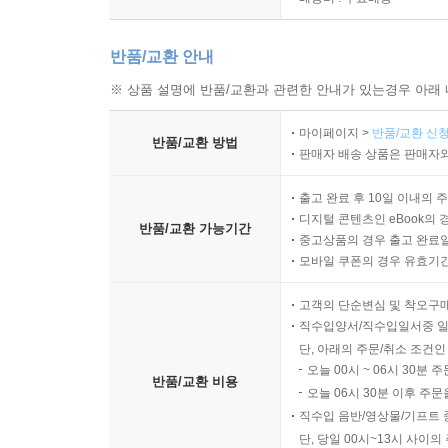
남편에게 버림받고 날이 갈수록 영양실조 환자처
소중하게 간직하며 빈껍데기일 뿐인 전남편의 방문
반품/교환 안내
숙제를 이를 악물고 열심히 해내는 여인이다.
※ 상품 설명에 반품/교환과 관련한 안내가 있는경우 아래 
엔초와 마르게리타의 딸이자 로베르토의 약혼녀인
마이페이지 >
반품/교환 신청
반품/교환 방법
두려워한다. 그녀가 로베르토와 결혼을 결심한 
판매자 배송 상품은 판매자와
줄리아나에게 로베르토는 구원 그 자체다. 그녀는
모든 노력과 열정을 쏟아붓는다. 결국에는 스트레스
출고 완료 후 10일 이내의 
디지털 콘텐츠인 eBook의 
반품/교환 가능기간
중고상품의 경우 출고 완료일
페란테의 여성들은 여전히 불안하고 일그러진 모습
모바일 쿠폰의 경우 유효기간(
내버려두지 않을 것이라는 사실을 잘 알고 있다. 
강인한 여성들이다. 페란테는 운명에 순응하지 않
고객의 단순변심 및 착오구
직수입양서/직수입일서중 일
보여준다.
단, 아래의 주문/취소 조건인
오늘 00시 ~ 06시 30분 
“그 누구도 경험하지 못했던 방식으로 어른이 되기
반품/교환 비용
오늘 06시 30분 이후 주문
직수입 음반/영상물/기프트 
단, 당일 00시~13시 사이