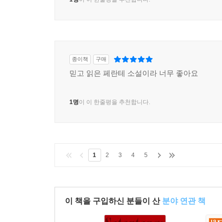
내가 그런 행위를 알게 된 건 안젤라와의 즐거웠
교차시키고 마주 누웠었다. 누가 먼저 그러자고 한
수치심도 없이 몸을 비틀었다. 우리 틈에 낀 인형은
않았다. 행위가 끝나면 땀에 흠뻑 젖은 나 자신이 
종이책
구매
얼굴을 뜯어보면서 많은 시간을 보냈다._36~37쪽
믿고 읽은 페란테 소설이라 너무 좋아요
조반나는 남성이 아닌 여성과 먼저 성적인 경험을
1명
이 이 한줄평을 추천합니다.
간주되지 않는다. 페란테는 성적 욕구가 여성 안에
강렬하게 묘사한다. 이러한 동성애적 코드는 조
조반나가 더 이상 키스해주지 않자 안젤라는 안
풀어낸다.
1
2
3
4
5
안젤라의 동생인 이다의 성장 과정 또한 눈여겨볼
광경을 우연히 지켜보게 된다. 이다는 둘을 염탐하
들어야만 했다. 이다는 아무도 자신을 사랑해주지 
이 책을 구입하신 분들이 산
분야 연관 책
글로 표현하며 성장한다. 나중에 조반나와 함께 나폴