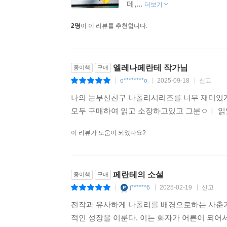
아버지가 그어놓은 경계에서 인위적인 면을 발
데,...
더보기
아름다움과 추함, 새로움과 낡음, 섬세함과 투박함
2명
이 이 리뷰를 추천합니다.
조롱한다.
이처럼 페란테는 상실을 통해 한발 더 성장하고 
엘레나페란테 작가님
종이책
구매
여러 사건을 거쳐 성장하는 인물의 치밀한 심리 묘사
o********o
2025-09-18
신고
|
|
|
조반나가 악으로 대변되는 고모를 만나 그녀의 삶
나의 눈부신친구 나폴리시리즈를 너무 재미있게
체험을 온몸으로 흡수하고 악을 받아들이는 독특한 인
모두 구매하여 읽고 소장하고있고 그분ㅇㅣ 
그런 릴라를 이기기 위해 치열하게 노력하는 레
이 리뷰가 도움이 되었나요?
파고들며 세상에서 가장 잔혹하고 강렬한 사춘기 
나폴리라는 도시의 여러 모습을 그린 한 폭의 벽
여성의 모습을 통해 여성 서사의 새로운 중심이 
페란테의 소설
종이책
구매
방법으로 성장하는 『어른들의 거짓된 삶』은 페란테
j******6
2025-02-19
신고
|
|
|
전작과 유사하게 나폴리를 배경으로하는 사춘기
첫사랑과 첫 경험을 향한 위험한 욕망
적인 성장을 이룬다. 이는 화자가 어른이 되