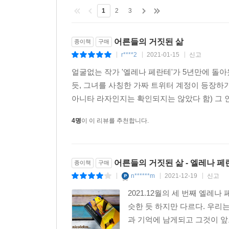
고모를 닮았는지 확인한다. 조반나는 아름답지만 
1
2
3
고모의 거친 모습에 매력을 느낀다.
어른들의 거짓된 삶
종이책
구매
조반나는 겉모습 뒤에 가려진 진짜 모습을 보아
r****2
2021-01-15
신고
|
|
|
바라보게 된다. 그러던 어느 날 아버지와 친형제
얼굴없는 작가 '엘레나 페란테'가 5년만에 돌
목격하고 큰 충격에 빠진다. 조반나는 자신이 완
듯, 그녀를 사칭한 가짜 트위터 계정이 등장하
된다.
아니타 라자인지는 확인되지는 않았다 함) 그 인
『어른들의 거짓된 삶』은 일반적인 성장소설과는 
4명
이 이 리뷰를 추천합니다.
누구보다도 사랑하고 신뢰했던 아버지의 충격적인 
상태가 되고 조반나는 점차 가족의 비극을 인식하면
감정은 단순히 부모님을 향한 원망이 아니다. 처
어른들의 거짓된 삶 - 엘레나 페
종이책
구매
하지만 나폴리 윗동네에 신경이 날카로워진 어머
n******m
2021-12-19
신고
|
|
|
정도로 매달리는 어머니를 이해하게 되는 과정을 겪
2021.12월의 세 번째 엘레
조반나가 어른들의 허영과 위선을 파헤치며 더욱
슷한 듯 하지만 다르다. 우리
부모님을 관찰하던 도중 아버지가 나폴리 ‘윗동네
과 기억에 남게되고 그것이 앞