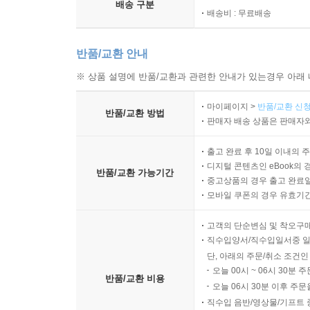
배송 구분
배송비 : 무료배송
반품/교환 안내
※ 상품 설명에 반품/교환과 관련한 안내가 있는경우 아래 
마이페이지 >
반품/교환 신청
반품/교환 방법
판매자 배송 상품은 판매자와
출고 완료 후 10일 이내의 
디지털 콘텐츠인 eBook의 
반품/교환 가능기간
중고상품의 경우 출고 완료일
모바일 쿠폰의 경우 유효기간(
고객의 단순변심 및 착오구
직수입양서/직수입일서중 일
단, 아래의 주문/취소 조건인
오늘 00시 ~ 06시 30분 
반품/교환 비용
오늘 06시 30분 이후 주문
직수입 음반/영상물/기프트 