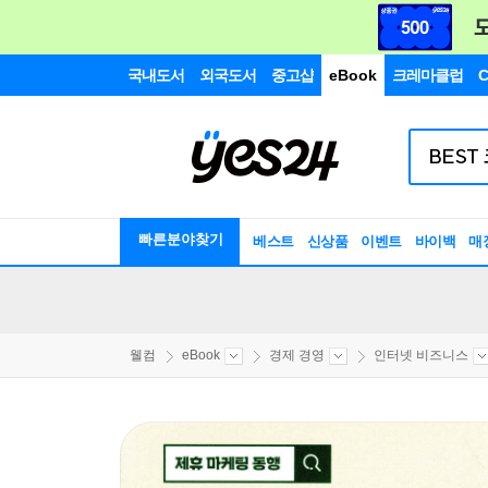
국내도서
외국도서
중고샵
eBook
크레마클럽
C
빠른분야찾기
베스트
신상품
이벤트
바이백
매
웰컴
eBook
경제 경영
인터넷 비즈니스