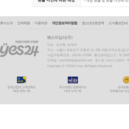
환불 지연에 따른 배상
대금 환불 및 환불 지연에 
회사소개
인재채용
이용약관
개인정보처리방침
청소년보호정책
도서홍보안내
대표 : 김석환, 최세라
주소 : 서울시 영등포구 은행로 11, 5층~6층(여의도동,일신
사업자등록번호 : 229-81-37000 통신판매업신고 : 제 200
이메일 : yes24help@yes24.com 호스팅 서비스사업자 :
Copyright ⓒ YES24 Corp. All Rights Reserved.