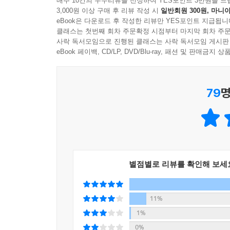
매주 10건의 우수리뷰를 선정하여 YES포인트 3만원을 드
3,000원 이상 구매 후 리뷰 작성 시
일반회원 300원, 마니아
만들려고 노력하며, 누구는 블로그에 꾸준히 발행
eBook은 다운로드 후 작성한 리뷰만 YES포인트 지급됩니
발견해 블로그 강사가 된 사람도 있다. 그 중간중간 
클래스는 첫번째 회차 주문확정 시점부터 마지막 회차 주문
사락 독서모임으로 진행된 클래스는 사락 독서모임 게시판
이 책에서는 올바른 부업 선정의 기준과 블로그를 
eBook 페이백, CD/LP, DVD/Blu-ray, 패션 및 판매금
실제로 운영하는 방법에 대해 자세히 설명하고 있
것이다. 온라인 마케팅에 대한 지식과 경험이 전무
79
명
역량을 결합해 불투명한 미래 환경에서도 언제 어디
별점별로 리뷰를 확인해 보세
11%
1%
0%