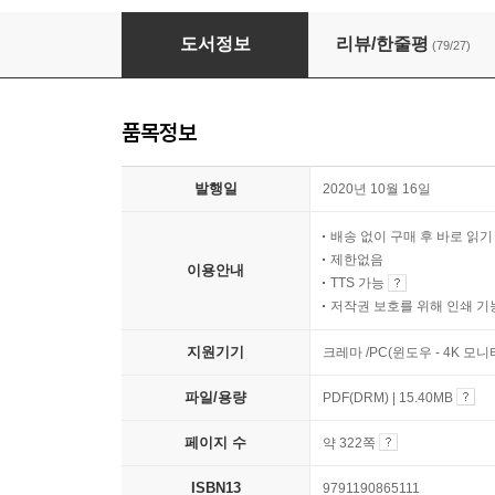
누구나 하루 30분 투자로 월 100만 원 더 버는 
도서정보
리뷰/한줄평
(79/27)
품목정보
발행일
2020년 10월 16일
배송 없이 구매 후 바로 읽
제한없음
이용안내
TTS 가능
저작권 보호를 위해 인쇄 기
지원기기
크레마 /PC(윈도우 - 4K 모
파일/용량
PDF(DRM) | 15.40MB
페이지 수
약 322쪽
ISBN13
9791190865111