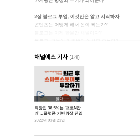
마케팅은 평생의 무기가 되어준다
2장 블로그 부업, 이것만은 알고 시작하자
콘텐츠는 어떻게 해서 돈이 되는가?
블로그는 이제 한물간 채널이다?
블로그, 공들여 키워봤자 어차피 죽는다?
광고와 상위노출만으로는 절대 돈 벌 수 없다
채널예스 기사
이런 온라인 투잡, 부업은 조심하자
(1개)
함부로 디지털 노마드에 도전하지 마라
실체 없는 마케팅 교육을 조심하라
3장 블로그 부업, 본격 강의
블로그 4대 지수: 알고 보면 블로그도 점수제?
읽다
네이버 로직: 리브라에서 C-rank까지 총정리!
직장인 38.5%는 '프로N잡
러'…플랫폼 기반 N잡 진입
C-rank: 신뢰할 수 있는 크리에이터가 되자!
늘며 관련서 성장세
2022년 03월 23일
DIA: 방문자의 반응을 이끌어낼 글을 써라
유해 문서: 네이버가 좋아하는 글은 따로 있다
저품질: -를 피해 +를 만들기 위해서는?