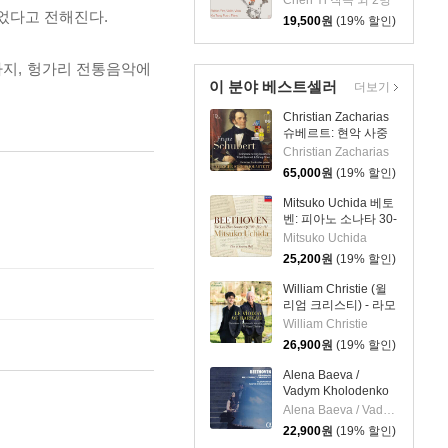
Chen Yi 작곡 외 2명
노 작품집 (Chen Yi:
두었다고 전해진다.
19,500
원
(19% 할인)
Works For Violin,
Viola And Piano)
지, 헝가리 전통음악에
이 분야 베스트셀러
더보기
Christian Zacharias
슈베르트: 현악 사중
주 전곡 외 (Schubert:
Christian Zacharias
Complete String
65,000
원
(19% 할인)
Quartets, Trout
Quintet & String
Mitsuko Uchida 베토
Trios)
벤: 피아노 소나타 30-
32번 (Beethoven:
Mitsuko Uchida
Piano Sonatas Opp
25,200
원
(19% 할인)
109 110 & 111)
William Christie (윌
리엄 크리스티) - 라모
의 바이올린 (Le
William Christie
Violon De Rameau)
26,900
원
(19% 할인)
Alena Baeva /
Vadym Kholodenko
베토벤: 바이올린 소
Alena Baeva / Vadym Kholodenko
나타 5번 '봄', 9번 '크
22,900
원
(19% 할인)
로이처', 3번