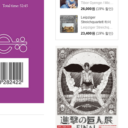
르트: 바이올린 소나
Tibor Gyenge / Michael Schoch
타집 (Mozart: Violin
26,000
원
(19% 할인)
Sonatas) [SACD
Hybrid]
Leipziger
Streichquartett 하이
든: 현악 사중주 22집
Leipziger Streichquartett
(Haydn: String
23,400
원
(19% 할인)
Quartets Vol.22 -
Op.76 No.1, 5, 6)