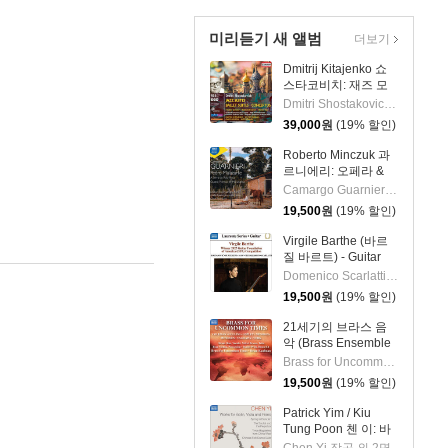
Anima Musicae Chamber
Orchestra)
미리듣기 새 앨범
더보기
Dmitrij Kitajenko 쇼
스타코비치: 재즈 모
음곡, 발레 모음곡, 협
Dmitri Shostakovich 작곡 외 6명
주곡들
39,000
원
(19% 할인)
(Shostakovich: Jazz
Suite; Ballet Suites;
Roberto Minczuk 과
Concertos)
르니에리: 오페라 &
관현악 작품집
Camargo Guarnieri 작곡 외 2명
(Guarnieri: Pedro
19,500
원
(19% 할인)
Malazarte)
Virgile Barthe (바르
질 바르트) - Guitar
Recital (기타 리사이
Domenico Scarlatti 작곡 외 5명
틀)
19,500
원
(19% 할인)
21세기의 브라스 음
악 (Brass Ensemble
Music - 21st Century)
Brass for Uncommon Times 실내악
19,500
원
(19% 할인)
Patrick Yim / Kiu
Tung Poon 첸 이: 바
이올린, 비올라, 피아