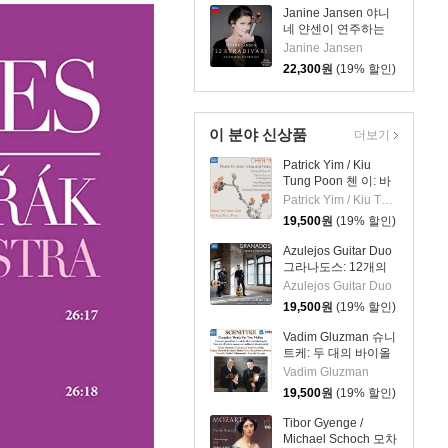
(Beethoven: Violin
Janine Jansen 야니
Sonatas Nos. 5
네 얀센이 연주하는
"Spring", 9 'Kreutzer"
12개의 스트라디바리
Janine Jansen
& 3)
(12 Stradivari)
22,300
원
(19% 할인)
이 분야 신상품
더보기
Patrick Yim / Kiu
Tung Poon 첸 이: 바
이올린, 비올라, 피아
Patrick Yim / Kiu Tung Poon
노 작품집 (Chen Yi:
19,500
원
(19% 할인)
Works For Violin,
Viola And Piano)
Azulejos Guitar Duo
그라나도스: 12개의
스페인 무곡, 스페인
Azulejos Guitar Duo
카프리초 (두 대의 기
19,500
원
(19% 할인)
타를 위한 편곡)
(Granados: 12
Vadim Gluzman 슈니
Danzas Espanolas)
트케: 두 대의 바이올
린을 위한 작품집
Vadim Gluzman
(Schnittke: Complete
19,500
원
(19% 할인)
Works For Two
Violins)
Tibor Gyenge /
Michael Schoch 모차