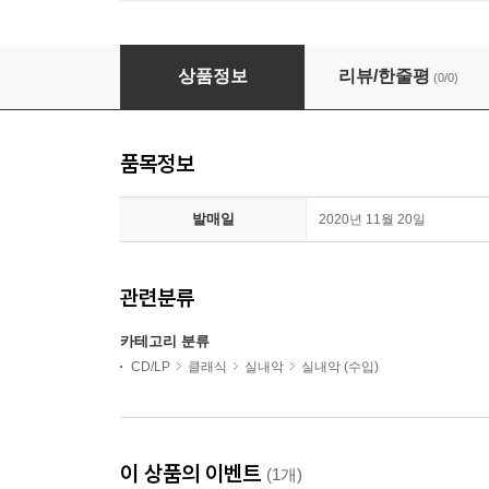
헝가로톤 레이블 현악 세레나데 2집 - 요제프 수크 / 드보르작
상품정보
리뷰/한줄평
(0/0)
품목정보
발매일
2020년 11월 20일
관련분류
카테고리 분류
CD/LP
클래식
실내악
실내악 (수입)
이 상품의 이벤트
(1개)