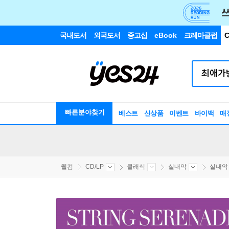
국내도서
외국도서
중고샵
eBook
크레마클럽
C
빠른분야찾기
베스트
신상품
이벤트
바이백
매
웰컴
CD/LP
클래식
실내악
실내악 