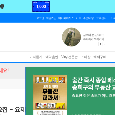
로그인
회원가입
마이페이지
카트
주문/배송
고객센터
Gl
미리듣기
예약음반
Vinyl전문관
스타샵
해외구매
세요!
 - 요제프 수크 / 드보르작 (String