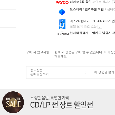
페이코
1% 할인
포인트 결제시
토스페이
1만P 추첨 적립
+ 생애
예스24 현대카드
1~3% YES포
전월 실적 조건 없음
현대백화점카드
앱카드 발급시 1
구매 시 참고사항
현재 새 상품은 구매 할 수 없습니다. 아래 
해보세요.
중고상품
이 상품을 팔기
판매요청하기