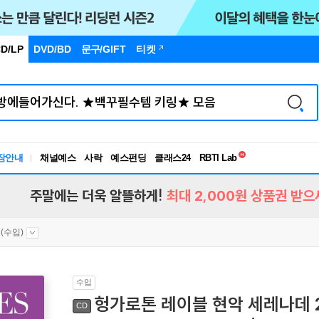
D/LP
DVD/BD
문구
/GIFT
티켓
독서유형검사
장안내
채널예스
사락
예스펀딩
클래스24
RBTI Lab
독서유형검사
주말에는 더욱 알뜰하게!
최대 2,000원 상품권 받으
(수입)
수입
헝가로톤 레이블 현악 세레나데 2집
CD