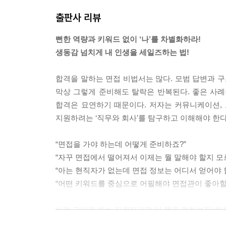
출판사 리뷰
공기업, 공공기관 지원자들은 불특정한 다수의 회사
있을 수는 있으나 ‘이 회사에 지원한 이유’나 ‘이 
뻔한 역량과 키워드 없이 ‘나’를 차별화하라!
다. 대부분의 공기업, 공공기관은 지원동기를 잘 
생동감 넘치게 내 인생을 세일즈하는 법!
월하다.
--- p.92
합격을 말하는 면접 비법서는 많다. 모범 답변과 구
막상 그렇게 준비해도 탈락은 반복된다. 좋은 사
시작부터 빠르게 치고 들어가지 않는다면 면접관은
합격은 묘연하기 때문이다. 저자는 커뮤니케이션, 도
가를 받는다. 직급과 직책이 높은 사람일수록 빠른
지원하려는 ‘직무와 회사’를 탐구하고 이해해야 한다
본래 알고 있던 지식을 드러내고 싶은 욕심이 생길
다면, 면접관은 지루함을 느끼게 될 것이다. 자신의
“면접을 가야 하는데 어떻게 준비하죠?”
될 수 있다.
“자꾸 면접에서 떨어져서 이제는 뭘 말해야 할지 모
--- pp.155~156
“아는 현직자가 없는데 면접 정보는 어디서 얻어야 
“어떤 키워드를 중심으로 어필해야 면접관이 좋아할
대부분의 지원자들은 유학이라는 소재야말로 자신의
성 없는 답변이라고 생각하기도 하지만, 이렇게라도
이런 고민을 하는 지원자라면 이 책을 펼쳐보자! 채
략을 선택한다. 필자라면 차라리 특정 국가에 관심
점에서 동일하다. 지원자에게는 면접을 처음부터 다