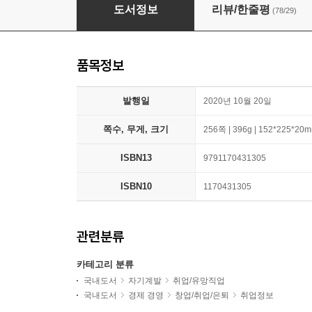
취업 끝판왕 옴스에게 배우는 스펙을 뛰어넘는 
도서정보
리뷰/한줄평
(78/29)
품목정보
발행일
2020년 10월 20일
쪽수, 무게, 크기
256쪽 | 396g | 152*225*20
ISBN13
9791170431305
ISBN10
1170431305
관련분류
카테고리 분류
국내도서
자기계발
취업/유망직업
국내도서
경제 경영
창업/취업/은퇴
취업정보