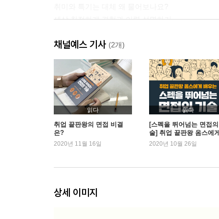
취미와 특기는 대체 왜 물어보나요?
세상 친절하게 경험과 이력 설명하기
채널예스 기사
3장 산업·직무에 접근하는 올바른 자세
(2개)
지원동기는 「동백꽃 필 무렵」 황용식처럼
공기업 지원동기가 너무 쉬운 이유
같은 사실 + 다른 칭찬 = 지원동기의 차별화
직무 관심동기는 이해와 해석을 제시하라
누구에게나 직무역량은 있다, 나의 장점이 곧 직무
읽다
읽다
직무 약점과 입사 후 포부는 한 번에 끝낸다
취업 끝판왕의 면접 비결
[스펙을 뛰어넘는 면접의
은?
술] 취업 끝판왕 옴스에
배우는
2020년 11월 16일
2020년 10월 26일
4장 유형별 면접 대응 전략
직무·인성·임원면접부터 AI면접까지 한 번에 끝내는
토론면접의 핵심은 균형 잡힌 관점이다
PT면접의 정석: 핵심부터 말한다
상세 이미지
구조화면접, 인생기술서 기반의 경험 고찰이면 충