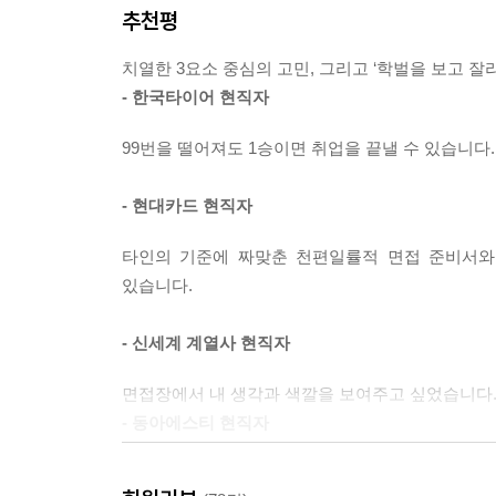
는 그대로 이야기한다. 가볍게 던지고 마는 것이 
추천평
책을 통해 자소서 작성 단계에서부터 고민해온 
삶의 태도를 느낄 수 있게 된다.
합격, 불합격 사례를 제시하는 것을 넘어서 지원자들
--- pp.189~190
치열한 3요소 중심의 고민, 그리고 ‘학벌을 보고 
- 한국타이어 현직자
합격자들은 경제기사 하나도 주체적으로 읽는다. 자
니어링 기사를 읽으며 N수생은 회사의 주요 실적과
99번을 떨어져도 1승이면 취업을 끝낼 수 있습니다
사상 최대 실적을 달성하게 만들었는지 주목한다.
- 현대카드 현직자
--- p.205
타인의 기준에 짜맞춘 천편일률적 면접 준비서와
있습니다.
- 신세계 계열사 현직자
면접장에서 내 생각과 색깔을 보여주고 싶었습니다.
- 동아에스티 현직자
옴스 님을 만나기 전에는 예상 답변을 수두룩하게