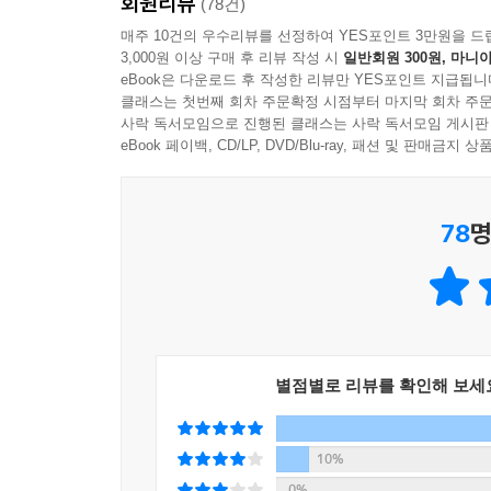
회원리뷰
(78건)
합격도 할 수 있었습니다.
매주 10건의 우수리뷰를 선정하여 YES포인트 3만원을 드
3,000원 이상 구매 후 리뷰 작성 시
일반회원 300원, 마니아
- SK브로드밴드 현직자
eBook은 다운로드 후 작성한 리뷰만 YES포인트 지급됩니
클래스는 첫번째 회차 주문확정 시점부터 마지막 회차 주문
직무 관련 경험이나 연결고리가 없어도 직무에 대한
사락 독서모임으로 진행된 클래스는 사락 독서모임 게시판
- 삼성전자 현직자
eBook 페이백, CD/LP, DVD/Blu-ray, 패션 및 판매금
옴스 님의 “새로운 경험보다는 과거의 경험을 제대로
- SK이노베이션 현직자
78
명
별점별로 리뷰를 확인해 보세
10%
0%