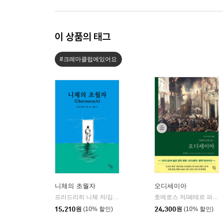
이 상품의 태그
#크레마클럽에있어요
니체의 초월자
오디세이아
프리드리히 니체 저/김철 편역
히읏
호메로스 저/페테르 파울 루벤스 그림/박문재 역
|
15,210
원
(10% 할인)
24,300
원
(10% 할인)