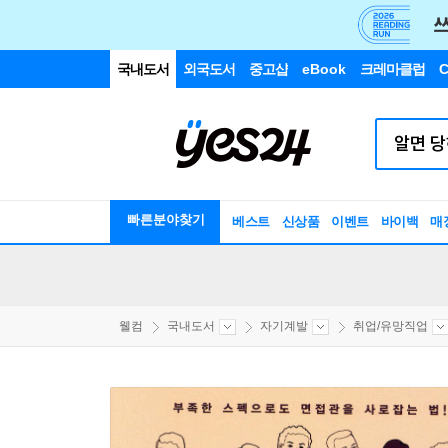
국내도서
외국도서
중고샵
eBook
크레마클럽
C
빠른분야찾기
베스트
신상품
이벤트
바이백
매
웰컴
국내도서
자기계발
취업/유망직업