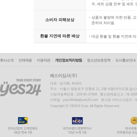
우, 세트 상품 전부 및 세트
상품의 불량에 의한 반품, 교
소비자 피해보상
준하여 처리됨
환불 지연에 따른 배상
대금 환불 및 환불 지연에 
회사소개
인재채용
이용약관
개인정보처리방침
청소년보호정책
도서홍보안내
대표 : 김석환, 최세라
주소 : 서울시 영등포구 은행로 11, 5층~6층(여의도동,일신
사업자등록번호 : 229-81-37000 통신판매업신고 : 제 200
이메일 : yes24help@yes24.com 호스팅 서비스사업자 :
Copyright ⓒ YES24 Corp. All Rights Reserved.