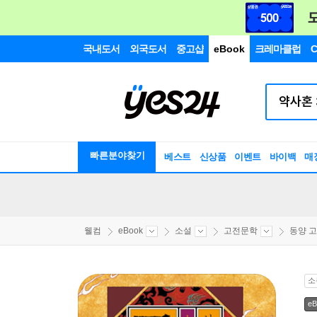
국내도서
외국도서
중고샵
eBook
크레마클럽
C
빠른분야찾기
베스트
신상품
이벤트
바이백
매
웰컴
eBook
소설
고전문학
동양 
소
eB