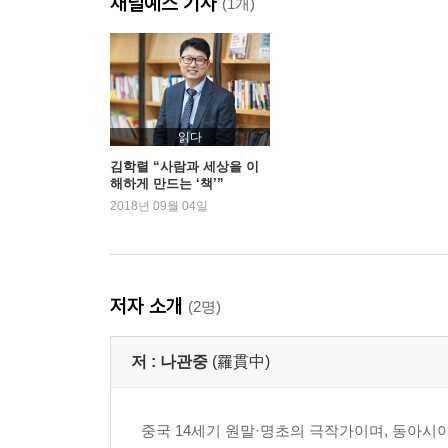
채널예스 기사
(1개)
읽다
김학렬 “사람과 세상을 이
해하게 만드는 ‘책’”
2018년 09월 04일
저자 소개
(2명)
저 :
나관중
(羅貫中)
중국 14세기 원말·명초의 극작가이며, 동아