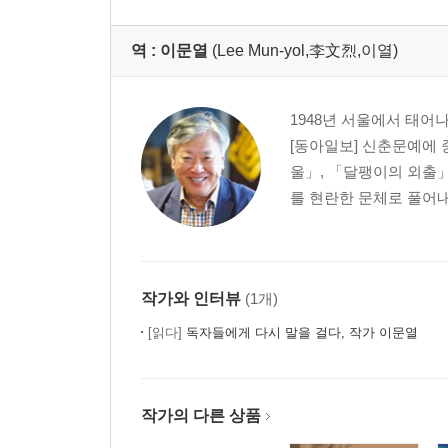
역 :
이문열
(Lee Mun-yol,李文烈,이열)
1948년 서울에서 태어
[동아일보] 신춘문예에 
울」, 「달팽이의 외출
를 현란한 문체로 풀어내
작가와 인터뷰
(1개)
[읽다]
독자들에게 다시 말을 걸다, 작가 이문열
작가의 다른 상품