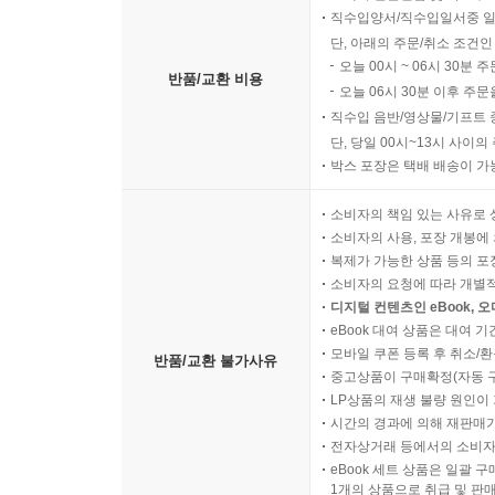
직수입양서/직수입일서중 일
단, 아래의 주문/취소 조건인
오늘 00시 ~ 06시 30분 
반품/교환 비용
오늘 06시 30분 이후 주문
직수입 음반/영상물/기프트 
단, 당일 00시~13시 사이
박스 포장은 택배 배송이 가
소비자의 책임 있는 사유로 
소비자의 사용, 포장 개봉에 
복제가 가능한 상품 등의 포장을 
소비자의 요청에 따라 개별
디지털 컨텐츠인 eBook, 
eBook 대여 상품은 대여 기
모바일 쿠폰 등록 후 취소/환
반품/교환 불가사유
중고상품이 구매확정(자동 
LP상품의 재생 불량 원인이 기
시간의 경과에 의해 재판매가
전자상거래 등에서의 소비자
eBook 세트 상품은 일괄 
1개의 상품으로 취급 및 판매