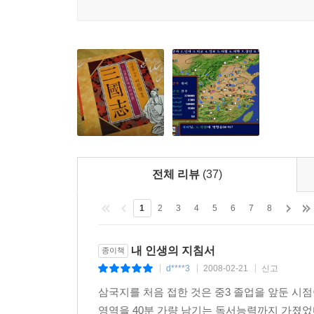
전체 리뷰
(37)
1
2
3
4
5
6
7
8
내 인생의 지침서
종이책
d****3
2008-02-21
신고
|
|
|
삼국지를 처음 접한 것은 중3 졸업을 앞둔 시점
영역을 40분 가량 남기는 독서능력까지 가졌었다