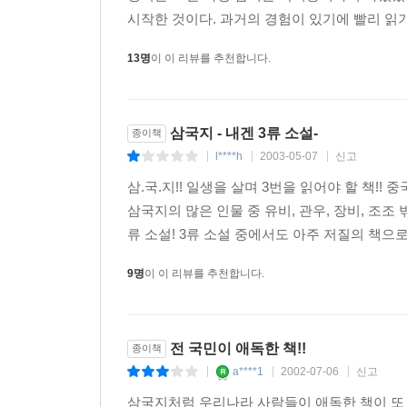
시작한 것이다. 과거의 경험이 있기에 빨리 읽기
13명
이 이 리뷰를 추천합니다.
삼국지 - 내겐 3류 소설-
종이책
l****h
2003-05-07
신고
|
|
|
삼.국.지!! 일생을 살며 3번을 읽어야 할 책!!
삼국지의 많은 인물 중 유비, 관우, 장비, 조조
류 소설! 3류 소설 중에서도 아주 저질의 책으로
9명
이 이 리뷰를 추천합니다.
전 국민이 애독한 책!!
종이책
a****1
2002-07-06
신고
|
|
|
삼국지처럼 우리나라 사람들이 애독한 책이 또