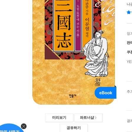
나
정
판
쿠
Y
추
미리보기
파트너샵
결
공유하기