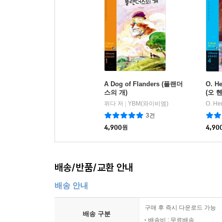
A Dog of Flanders (플랜더
O. He
스의 개)
(오 
위다 저
YBM(와이비엠)
O. H
|
3건
4,900
원
4,90
배송/반품/교환 안내
배송 안내
구매 후 즉시 다운로드 가능
배송 구분
배송비 : 무료배송