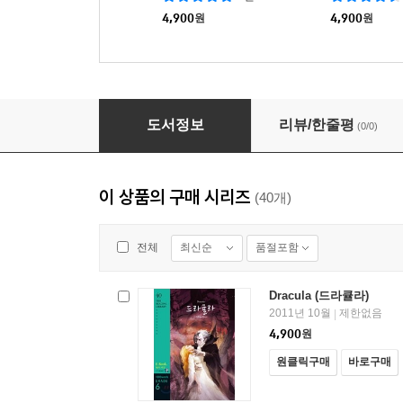
4,900
원
4,900
원
Dracula (드라큘라)
도서정보
리뷰/한줄평
(0/0)
이 상품의 구매 시리즈
(40개)
최신순
품절포함
전체
Dracula (드라큘라)
2011년 10월
제한없음
|
4,900
원
원클릭구매
바로구매