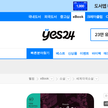
국내도서
외국도서
중고샵
eBook
크레마클럽
C
빠른분야찾기
베스트
신상품
이벤트
바이백
매
웰컴
eBook
소설
세계각국소설
소
eB