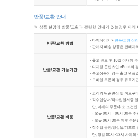
반품/교환 안내
※ 상품 설명에 반품/교환과 관련한 안내가 있는경우 아래 
마이페이지 >
반품/교환 신청
반품/교환 방법
판매자 배송 상품은 판매자와
출고 완료 후 10일 이내의 
디지털 콘텐츠인 eBook의 
반품/교환 가능기간
중고상품의 경우 출고 완료일
모바일 쿠폰의 경우 유효기간(
고객의 단순변심 및 착오구
직수입양서/직수입일서중 일
단, 아래의 주문/취소 조건인
오늘 00시 ~ 06시 30분 
반품/교환 비용
오늘 06시 30분 이후 주문
직수입 음반/영상물/기프트 
단, 당일 00시~13시 사이