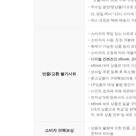
오늘 06시 30분 이후 주문
직수입 음반/영상물/기프트 
단, 당일 00시~13시 사이
박스 포장은 택배 배송이 가
소비자의 책임 있는 사유로 
소비자의 사용, 포장 개봉에 
복제가 가능한 상품 등의 포장을 
소비자의 요청에 따라 개별
디지털 컨텐츠인 eBook, 
eBook 대여 상품은 대여 기
모바일 쿠폰 등록 후 취소/환
반품/교환 불가사유
중고상품이 구매확정(자동 
LP상품의 재생 불량 원인이 기
시간의 경과에 의해 재판매가
전자상거래 등에서의 소비자
eBook 세트 상품은 일괄 
1개의 상품으로 취급 및 판매
우, 세트 상품 전부 및 세트
상품의 불량에 의한 반품, 교
소비자 피해보상
준하여 처리됨