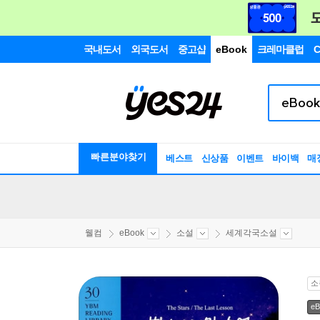
국내도서
외국도서
중고샵
eBook
크레마클럽
C
빠른분야찾기
베스트
신상품
이벤트
바이백
매
웰컴
eBook
소설
세계각국소설
소
eB