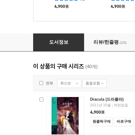
4,900
원
4,900
원
The Stars / The Last Lesson (별 / 마지막 수업)
도서정보
리뷰/한줄평
(1/1)
이 상품의 구매 시리즈
(40개)
최신순
품절포함
전체
Dracula (드라큘라)
2011년 10월
제한없음
|
4,900
원
원클릭구매
바로구매