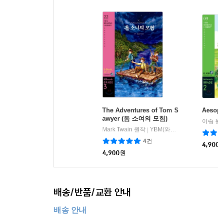
The Adventures of Tom S
Aeso
awyer (톰 소여의 모험)
이솝 
Mark Twain 원작
YBM(와이비엠)
|
4건
4,90
4,900
원
배송/반품/교환 안내
배송 안내