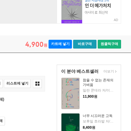
AD
4,900
카트에 넣기
바로구매
원클릭구매
원
이 분야 베스트셀러
더보기
참을 수 없는 존재의
매
리스트에 넣기
가벼움
밀란 쿤데라 저/이재룡 역
11,900
원
테)
너무 시끄러운 고독
매
보후밀 흐라발 저/이창실 역
8,400
원