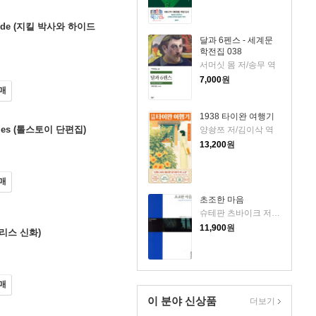
r. Hyde (지킬 박사와 하이드
달과 6펜스 - 세계문
학전집 038
서머싯 몸 저/송무 역
7,000
원
매
1938 타이완 여행기
tories (톨스토이 단편집)
양솽쯔 저/김이삭 역
13,200
원
매
초조한 마음
슈테판 츠바이크 저/이유정 역
11,900
원
(그리스 신화)
매
이 분야 신상품
더보기