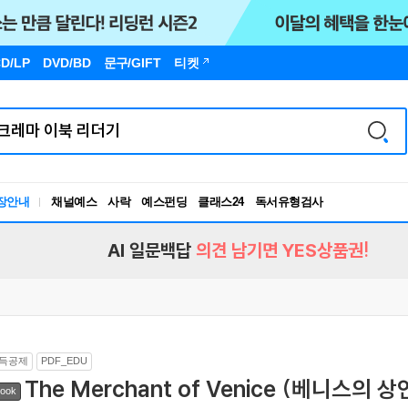
D/LP
DVD/BD
문구
/GIFT
티켓
장안내
채널예스
사락
예스펀딩
클래스24
독서유형검사
RBTI Lab
독서유형검사
AI 일문백답
의견 남기면 YES상품권!
득공제
PDF_EDU
The Merchant of Venice (베니스의 상
ook