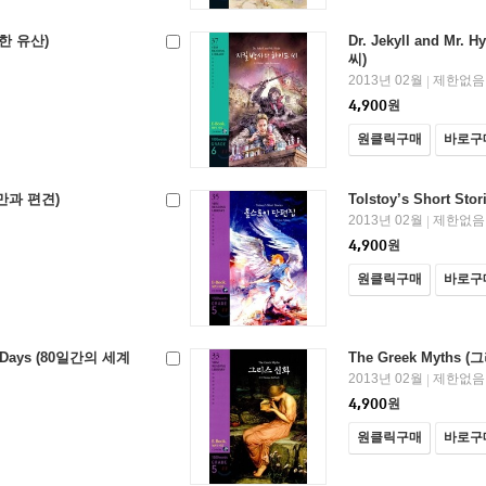
위대한 유산)
Dr. Jekyll and M
씨)
2013년 02월
제한없음
|
4,900
원
원클릭구매
바로구
(오만과 편견)
Tolstoy’s Short S
2013년 02월
제한없음
|
4,900
원
원클릭구매
바로구
80 Days (80일간의 세계
The Greek Myths 
2013년 02월
제한없음
|
4,900
원
원클릭구매
바로구