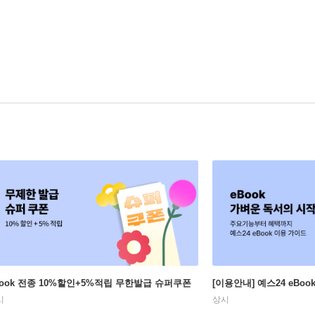
Book 전종 10%할인+5%적립 무한발급 슈퍼쿠폰
[이용안내] 예스24 eBo
시
상시