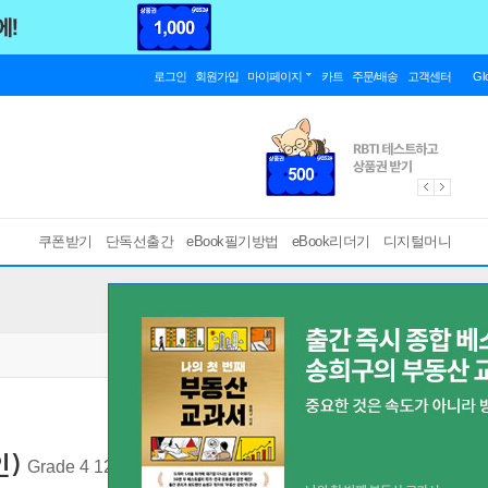
로그인
회원가입
마이페이지
카트
주문/배송
고객센터
Gl
쿠폰받기
단독선출간
eBook필기방법
eBook리더기
디지털머니
인)
Grade 4 1200 words
[ m.PDF ]