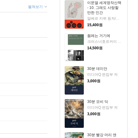
이문열 세계명작산책
펼쳐보기
- 10. 그래도 사랑할
만한 인간
알베르 카뮈 등저/이문열 편
15,400
원
죔레는 거기에
크러스너호르커이 라슬로 저/김보국 역
14,500
원
30분 데미안
미디어Q 편집부 저
3,000
원
30분 모비 딕
미디어Q 편집부 저
3,000
원
30분 빨강 머리 앤