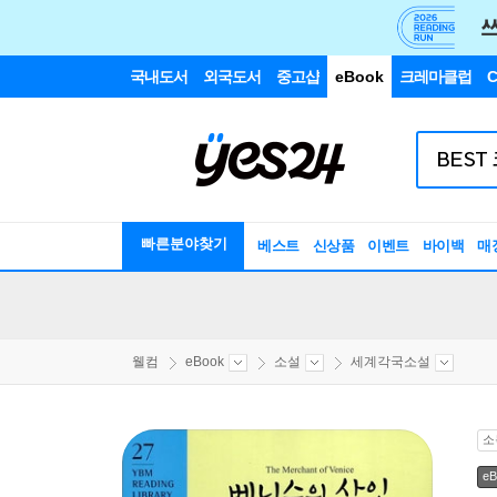
국내도서
외국도서
중고샵
eBook
크레마클럽
C
빠른분야찾기
베스트
신상품
이벤트
바이백
매
웰컴
eBook
소설
세계각국소설
소
eB