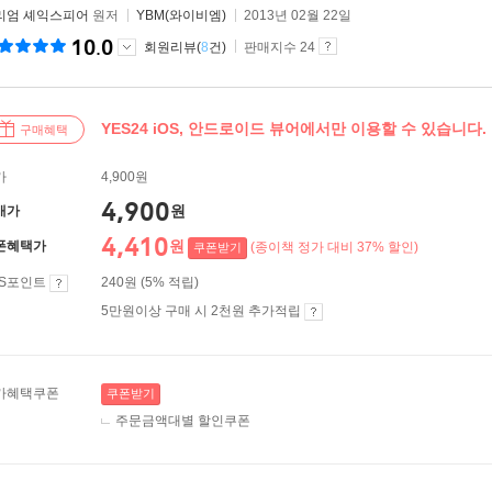
리엄 셰익스피어
원저
YBM(와이비엠)
2013년 02월 22일
10.0
회원리뷰(
8
건)
판매지수 24
YES24 iOS, 안드로이드 뷰어에서만 이용할 수 있습니다.
구매혜택
가
4,900원
4,900
원
매가
4,410
원
폰혜택가
(종이책 정가 대비 37% 할인)
쿠폰받기
ES포인트
240원 (5% 적립)
5만원이상 구매 시 2천원 추가적립
가혜택쿠폰
쿠폰받기
주문금액대별 할인쿠폰