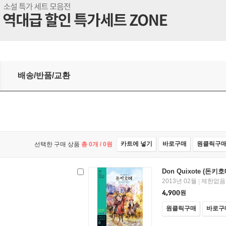
배송/반품/교환
카트에 넣기
바로구매
원클릭구
선택한 구매 상품
총
0
개 /
0
원
Don Quixote (돈키호
2013년 02월
제한없음
|
4,900
원
원클릭구매
바로구