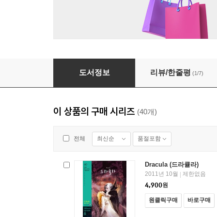
The Merchant of Venice (베니스의 상인)
도서정보
리뷰/한줄평
(1/7)
이 상품의 구매 시리즈
(40개)
최신순
품절포함
전체
Dracula (드라큘라)
2011년 10월
제한없음
|
4,900
원
원클릭구매
바로구매