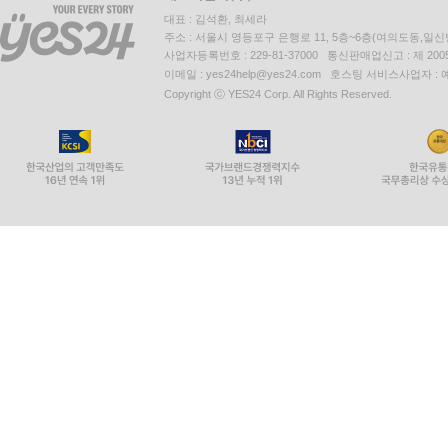
대표 : 김석환, 최세라
주소 : 서울시 영등포구 은행로 11, 5층~6층(여의도동,일신
사업자등록번호 : 229-81-37000 통신판매업신고 : 제 200
이메일 : yes24help@yes24.com 호스팅 서비스사업자 :
Copyright ⓒ YES24 Corp. All Rights Reserved.