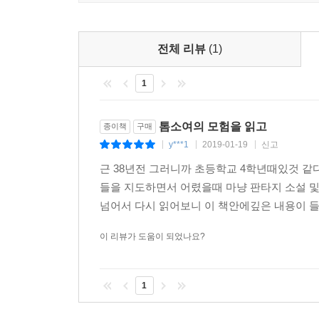
전체 리뷰
(1)
1
톰소여의 모험을 읽고
종이책
구매
y***1
2019-01-19
신고
|
|
|
근 38년전 그러니까 초등학교 4학년때있것 같
들을 지도하면서 어렸을때 마냥 판타지 소설 및
넘어서 다시 읽어보니 이 책안에깊은 내용이 들어
이 리뷰가 도움이 되었나요?
1