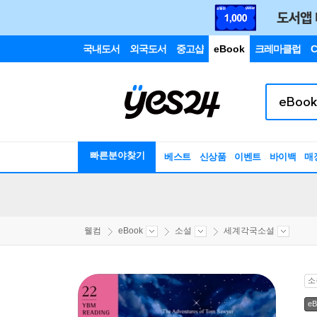
국내도서
외국도서
중고샵
eBook
크레마클럽
C
빠른분야찾기
베스트
신상품
이벤트
바이백
매
웰컴
eBook
소설
세계각국소설
소
eB