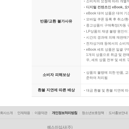
소비자의 요청에 따라 개별
디지털 컨텐츠인 eBook, 
eBook 대여 상품은 대여 기
모바일 쿠폰 등록 후 취소/환
반품/교환 불가사유
중고상품이 구매확정(자동 
LP상품의 재생 불량 원인이 기
시간의 경과에 의해 재판매가
전자상거래 등에서의 소비자
eBook 세트 상품은 일괄 
1개의 상품으로 취급 및 판매
우, 세트 상품 전부 및 세트
상품의 불량에 의한 반품, 교
소비자 피해보상
준하여 처리됨
환불 지연에 따른 배상
대금 환불 및 환불 지연에 
회사소개
인재채용
이용약관
개인정보처리방침
청소년보호정책
도서홍보안내