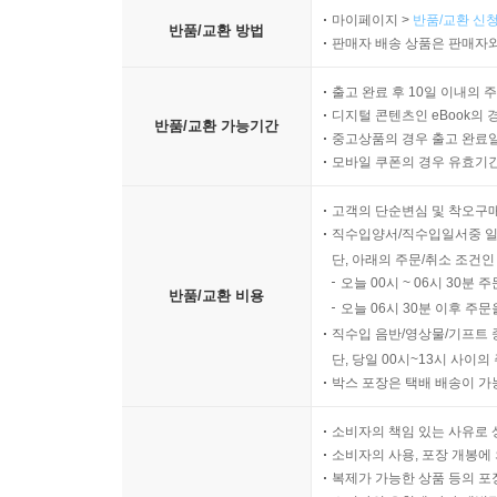
마이페이지 >
반품/교환 신청
반품/교환 방법
판매자 배송 상품은 판매자와
출고 완료 후 10일 이내의 
디지털 콘텐츠인 eBook의 
반품/교환 가능기간
중고상품의 경우 출고 완료일
모바일 쿠폰의 경우 유효기간(
고객의 단순변심 및 착오구
직수입양서/직수입일서중 일
단, 아래의 주문/취소 조건인
오늘 00시 ~ 06시 30분 
반품/교환 비용
오늘 06시 30분 이후 주문
직수입 음반/영상물/기프트 
단, 당일 00시~13시 사이
박스 포장은 택배 배송이 가
소비자의 책임 있는 사유로 
소비자의 사용, 포장 개봉에 
복제가 가능한 상품 등의 포장을 