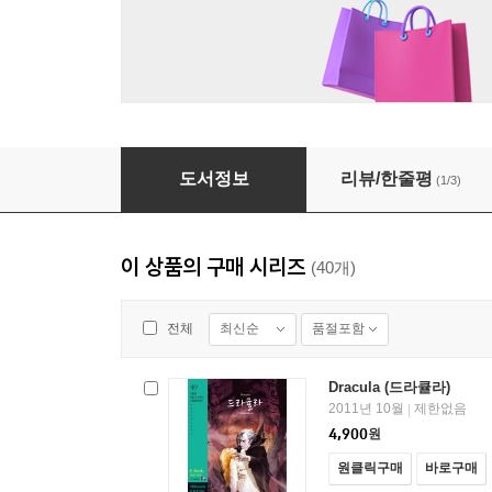
The Adventures of Tom Sawyer (톰 소여의 모
도서정보
리뷰/한줄평
(1/3)
이 상품의 구매 시리즈
(40개)
최신순
품절포함
전체
Dracula (드라큘라)
2011년 10월
제한없음
|
4,900
원
원클릭구매
바로구매