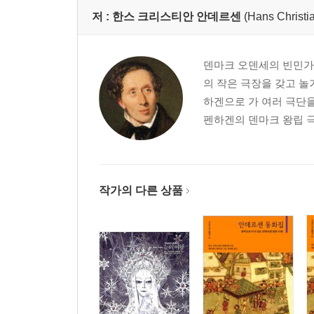
저 :
한스 크리스티안 안데르센
(Hans Christi
덴마크 오덴세의 빈민가에
의 작은 극장을 갖고 놀
하겐으로 가 여러 극단을
펜하겐의 덴마크 왕립 극
작가의 다른 상품