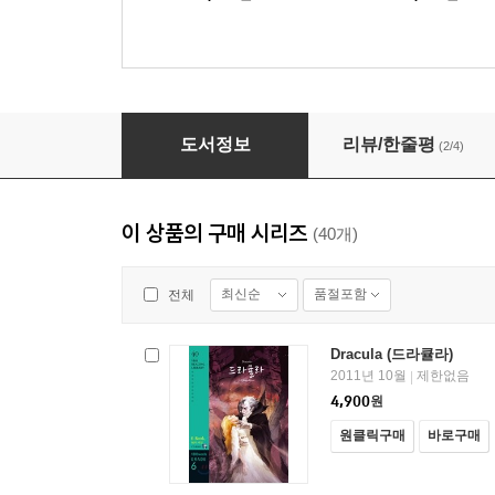
Andersen’s Fairy Tales (안데르센 동화집)
도서정보
리뷰/한줄평
(2/4)
이 상품의 구매 시리즈
(40개)
최신순
품절포함
전체
Dracula (드라큘라)
2011년 10월
제한없음
|
4,900
원
원클릭구매
바로구매