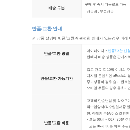
구매 후 즉시 다운로드 가능
배송 구분
배송비 : 무료배송
반품/교환 안내
※ 상품 설명에 반품/교환과 관련한 안내가 있는경우 아래 
마이페이지 >
반품/교환 신청
반품/교환 방법
판매자 배송 상품은 판매자와
출고 완료 후 10일 이내의 
디지털 콘텐츠인 eBook의 
반품/교환 가능기간
중고상품의 경우 출고 완료일
모바일 쿠폰의 경우 유효기간(
고객의 단순변심 및 착오구
직수입양서/직수입일서중 일
단, 아래의 주문/취소 조건인
오늘 00시 ~ 06시 30분 
반품/교환 비용
오늘 06시 30분 이후 주문