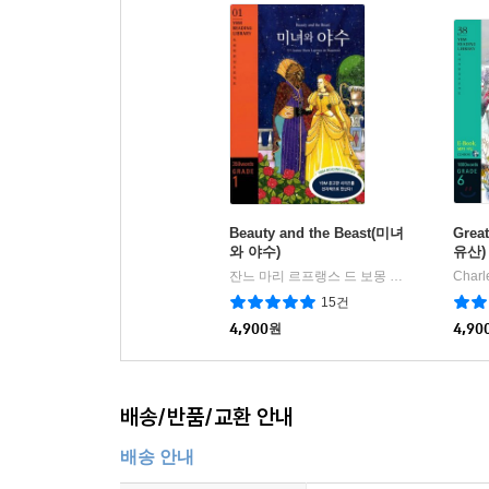
Beauty and the Beast(미녀
Grea
와 야수)
유산)
잔느 마리 르프랭스 드 보몽 원작
와이비엠
Charl
|
15건
4,900
원
4,90
배송/반품/교환 안내
배송 안내