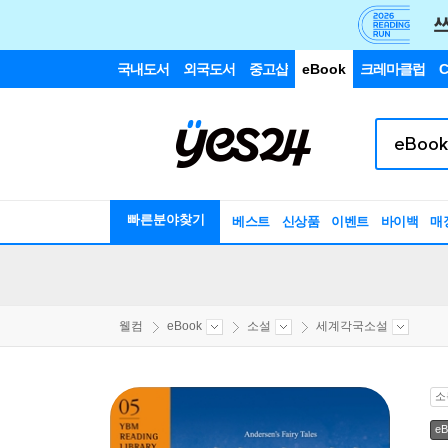
국내도서
외국도서
중고샵
eBook
크레마클럽
C
빠른분야찾기
베스트
신상품
이벤트
바이백
매
웰컴
eBook
소설
세계각국소설
소
eB