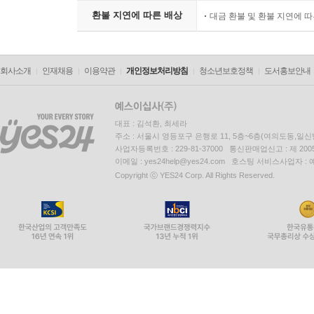
환불 지연에 따른 배상
대금 환불 및 환불 지연에 
회사소개
인재채용
이용약관
개인정보처리방침
청소년보호정책
도서홍보안내
대표 : 김석환, 최세라
주소 : 서울시 영등포구 은행로 11, 5층~6층(여의도동,일신
사업자등록번호 : 229-81-37000 통신판매업신고 : 제 200
이메일 : yes24help@yes24.com 호스팅 서비스사업자 :
Copyright ⓒ YES24 Corp. All Rights Reserved.