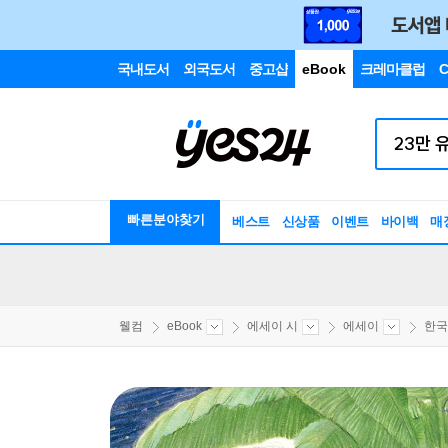
국내도서
외국도서
중고샵
eBook
크레마클럽
C
빠른분야찾기
베스트
신상품
이벤트
바이백
매
웰컴
eBook
에세이 시
에세이
한국