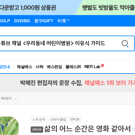
D/LP
DVD/BD
문구
/GIFT
티켓
독서유형검사
RBTI Lab
장안내
채널예스
사락
예스펀딩
클래스24
독서유형검사
박혜진 편집자의 문장 수집,
채널예스 1화 보러 가
 에세이
소득공제
크레마클럽
EPUB
삶의 어느 순간은 영화 같아서
[
eBook