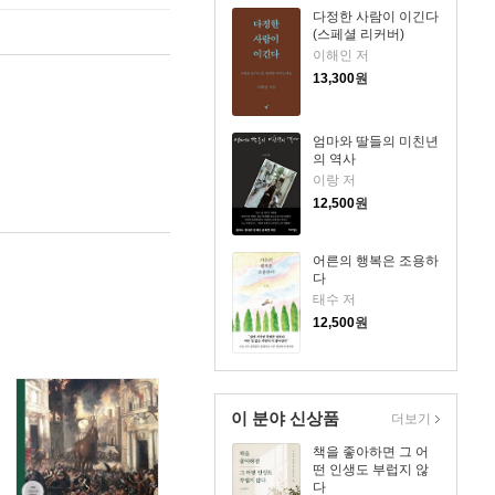
다정한 사람이 이긴다
(스페셜 리커버)
이해인 저
13,300
원
엄마와 딸들의 미친년
의 역사
이랑 저
12,500
원
어른의 행복은 조용하
다
태수 저
12,500
원
이 분야 신상품
더보기
책을 좋아하면 그 어
떤 인생도 부럽지 않
다