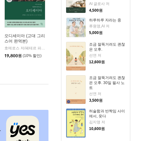
AI 글로사 저
4,500
원
하루하루 자라는 중
류원영,AI 저
5,000
원
오디세이아 (고대 그리
스어 완역본)
k)
조금 절뚝거려도 괜찮
호메로스 저/페테르 파울 루벤스 그림/박문재 역
현대지성
|
은 오후.
선연 저
19,800
원
(10% 할인)
12,600
원
조금 절뚝거려도 괜찮
은 오후. 30일 필사 노
트
선연 저
3,500
원
허술함과 반짝임 사이
에서, 웃다
김지영 저
10,600
원