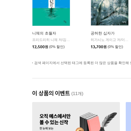
니체의 초월자
공허한 십자가
프리드리히 니체 저/김철 편역
히읏
히가시노 게이고 저/이선희 역
|
12,500
원
(0% 할인)
13,700
원
(0% 할인)
검색 페이지에서 선택된 태그에 등록된 더 많은 상품을 확인해 
이 상품의 이벤트
(11개)