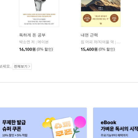
독하게 돈 공부
내면 근력
자음과모음
박소연 저
메이븐
짐 머피 저/지여울 역
윌북(willboo
|
|
|
16,100
원
(0% 할인)
15,400
원
(0% 할인)
보세요.
전체보기