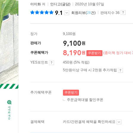
이미화
저
인디고(글담)
2020년 10월 07일
9.1
회원리뷰(
28
건)
판매지수 36
정가
9,100원
9,100
원
판매가
8,190
원
쿠폰혜택가
(종이책 정가 대비 
쿠폰받기
YES포인트
450원 (5% 적립)
5만원이상 구매 시 2천원 추가적립
추가혜택쿠폰
쿠폰받기
주문금액대별 할인쿠폰
결제혜택
카드/간편결제 혜택을 확인하세요