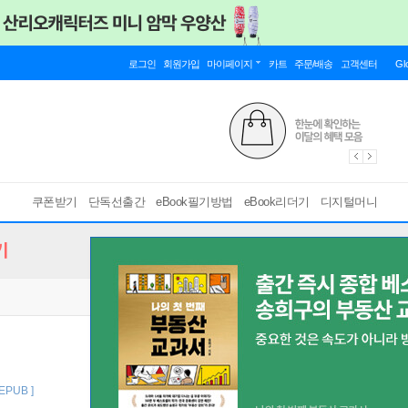
로그인
회원가입
마이페이지
카트
주문/배송
고객센터
Gl
쿠폰받기
단독선출간
eBook필기방법
eBook리더기
디지털머니
기
 EPUB ]