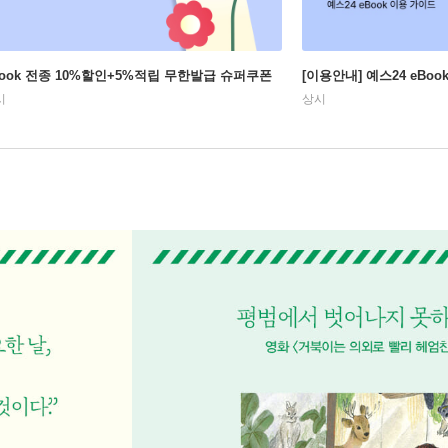
Book 전종 10%할인+5%적립 무한발급 슈퍼쿠폰
[이용안내] 예스24 eBo
시
상시