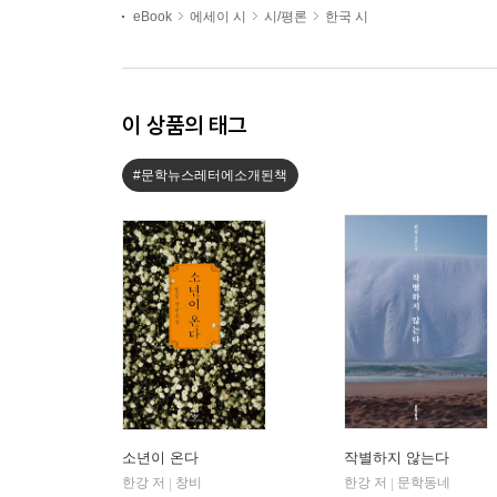
eBook
에세이 시
시/평론
한국 시
이 상품의 태그
#문학뉴스레터에소개된책
소년이 온다
작별하지 않는다
한강 저
창비
한강 저
문학동네
|
|