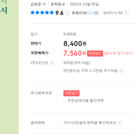
김희준
저
문학동네
2020년 10월 05일
9.6
회원리뷰(
120
건)
판매지수 60
정가
8,400원
8,400
원
판매가
7,560
원
쿠폰혜택가
(종이책 정가 대비 
쿠폰받기
YES포인트
420원 (5% 적립)
5만원이상 구매 시 2천원 추가적립
추가혜택쿠폰
쿠폰받기
주문금액대별 할인쿠폰
결제혜택
카드/간편결제 혜택을 확인하세요