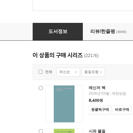
언니의 나라에선 누구도 시들지 않기 때문, - 문
도서정보
리뷰/한줄평
(30/90)
이 상품의 구매 시리즈
(221개)
최신순
품절포함
전체
메신저 백
2026년 03월
제한없음
|
8,400
원
원클릭구매
바로구매
시와 물질