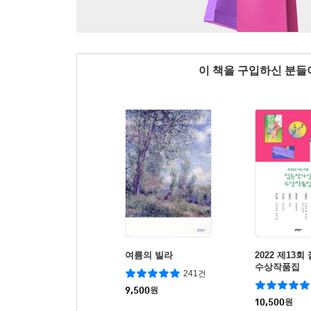
이 책을 구입하신 분
여름의 빌라
2022 제13
수상작품집
241건
9,500
원
10,500
원