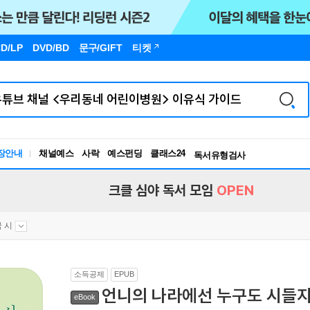
D/LP
DVD/BD
문구
/GIFT
티켓
장안내
채널예스
사락
예스펀딩
클래스24
독서유형검사
RBTI Lab
독서유형검사
크클 심야 독서 모임
OPEN
 시
소득공제
EPUB
언니의 나라에선 누구도 시들지 
eBook