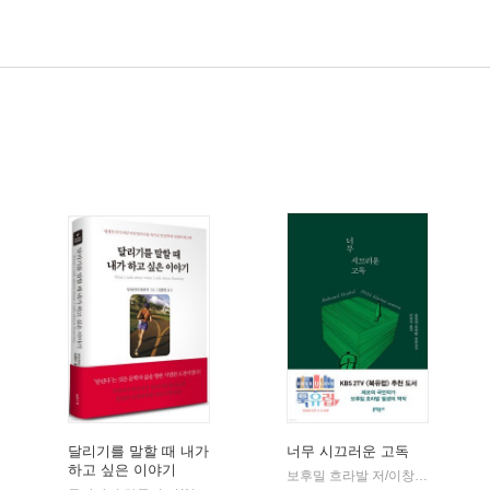
달리기를 말할 때 내가
너무 시끄러운 고독
하고 싶은 이야기
보후밀 흐라발 저/이창실 역
문학
|