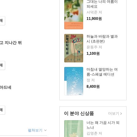
그대는 나의 여름이
되세요
서덕준 저
11,900
원
매
하늘과 바람과 별과
시 (초판본)
고 지나간 뒤
윤동주 저
1,100
원
매
마침내 멸망하는 여
름-스페셜 에디션
정 저
8,400
원
잦아드네
매
이 분야 신상품
더보기
너는 왜 가끔 시가 되
느냐
펼쳐보기
김영춘 저