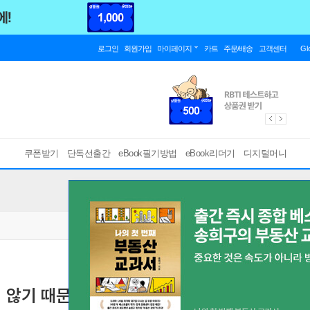
로그인
회원가입
마이페이지
카트
주문/배송
고객센터
Gl
쿠폰받기
단독선출간
eBook필기방법
eBook리더기
디지털머니
않기 때문, - 문학동네시인선 146
[ EPUB ]