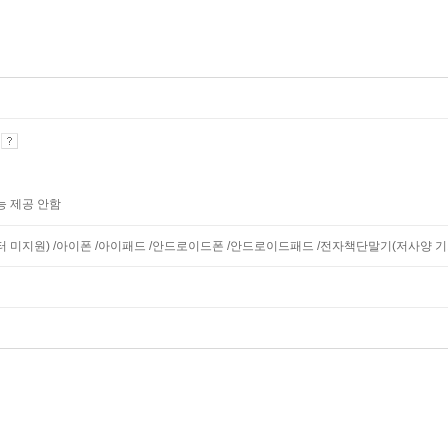
기
능 제공 안함
니터 미지원) /아이폰 /아이패드 /안드로이드폰 /안드로이드패드 /전자책단말기(저사양 기기 