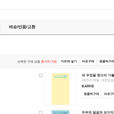
학동네시인선 146
배송/반품/교환
카트에 넣기
바로구매
원클릭구
선택한 구매 상품
총
0
개 /
0
원
새 우정을 찾으러 가
2025년 06월
제한없음
|
8,400
원
원클릭구매
바로구
두부와 달걀과 보이저