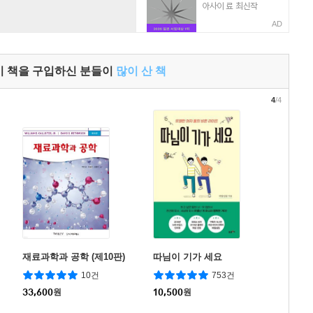
AD
이 책을 구입하신 분들이
많이 산 책
4
/4
재료과학과 공학 (제10판)
따님이 기가 세요
10건
753건
33,600
원
10,500
원