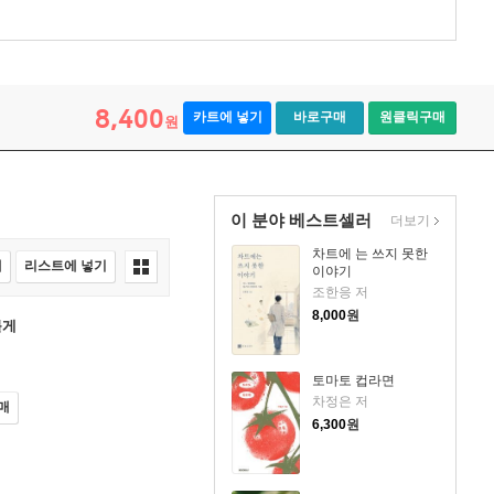
8,400
카트에 넣기
바로구매
원클릭구매
원
이 분야 베스트셀러
더보기
차트에 는 쓰지 못한
매
리스트에 넣기
이야기
조한응 저
8,000
원
볼게
토마토 컵라면
차정은 저
매
6,300
원