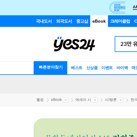
국내도서
외국도서
중고샵
eBook
크레마클럽
C
빠른분야찾기
베스트
신상품
이벤트
바이백
매
웰컴
eBook
에세이 시
시/평론
한국