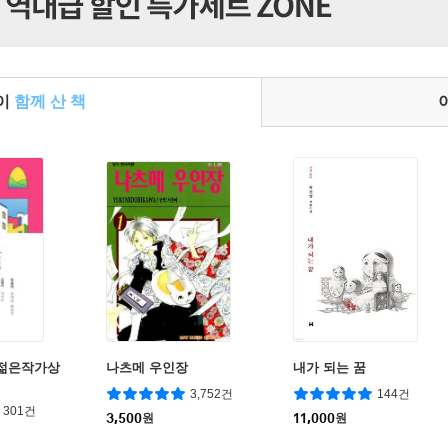
들이
함께 산 책
회 젊은작가상
나츠메 우인장
내가 되는 꿈
3,752건
144건
301건
3,500
원
11,000
원