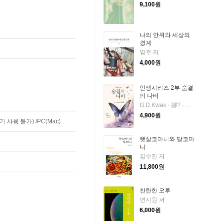
9,100
원
나의 안위와 세상의
경계
영주 저
4,000
원
인생시리즈 2부 숨결
의 나비
G.D.Kwak · 娜? · 곽도경 저
4,900
원
사용 불가) /PC(Mac)
햇살코마니와 달코마
니
김수진 저
11,800
원
찬란한 오후
변지원 저
6,000
원