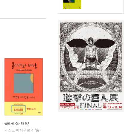
클라라와 태양
동네
가즈오 이시구로 저/홍한별 역
민음사
|