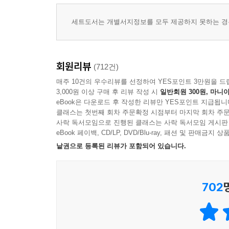
가장 증오했던 대상을 구원하고, 가장 혐오했던 대상을
정치적 외압 속에서도, 인간 개개인의 진실은 함부
세트도서는 개별서지정보를 모두 제공하지 못하는 경우
정말 어려운 것은, 정말 우리 자신의 참된 자아를 
증언하는 것이다. 이제 소설을 덮는다. 어디선가 “
정여울(문학평론가)
회원리뷰
(712건)
매주 10건의 우수리뷰를 선정하여 YES포인트 3만원을 드
3,000원 이상 구매 후 리뷰 작성 시
일반회원 300원, 마니아
eBook은 다운로드 후 작성한 리뷰만 YES포인트 지급됩니
클래스는 첫번째 회차 주문확정 시점부터 마지막 회차 주문
사락 독서모임으로 진행된 클래스는 사락 독서모임 게시판
eBook 페이백, CD/LP, DVD/Blu-ray, 패션 및 판매금
낱권으로 등록된 리뷰가 포함되어 있습니다.
702