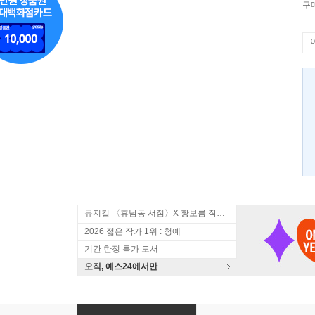
구
뮤지컬 〈휴남동 서점〉X 황보름 작가 북토크
2026 젊은 작가 1위 : 청예
기간 한정 특가 도서
오직, 예스24에서만