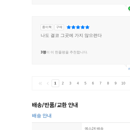
종이책
구매
나도 결코 그곳에 가지 않으련다
3명
이 이 한줄평을 추천합니다.
m
1
2
3
4
5
6
7
8
9
10
배송/반품/교환 안내
배송 안내
예스24 배송