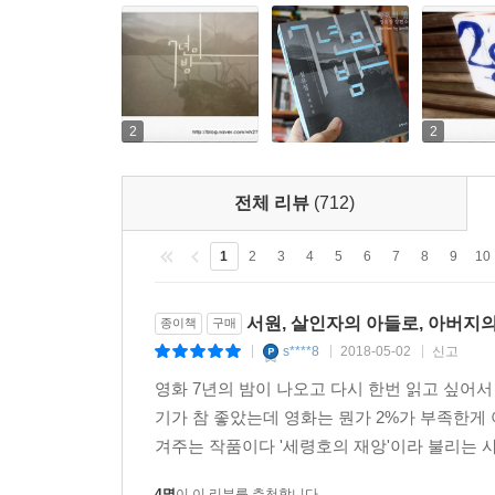
2
2
전체 리뷰
(712)
1
2
3
4
5
6
7
8
9
10
서원, 살인자의 아들로, 아버지
종이책
구매
s****8
2018-05-02
신고
|
|
|
영화 7년의 밤이 나오고 다시 한번 읽고 싶어
기가 참 좋았는데 영화는 뭔가 2%가 부족한게
겨주는 작품이다 '세령호의 재앙'이라 불리는 사건
4명
이 이 리뷰를 추천합니다.