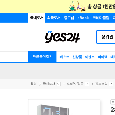
국내도서
외국도서
중고샵
eBook
크레마클럽
C
빠른분야찾기
베스트
신상품
이벤트
바이백
매
웰컴
국내도서
소설/시/희곡
장르소설
소
2