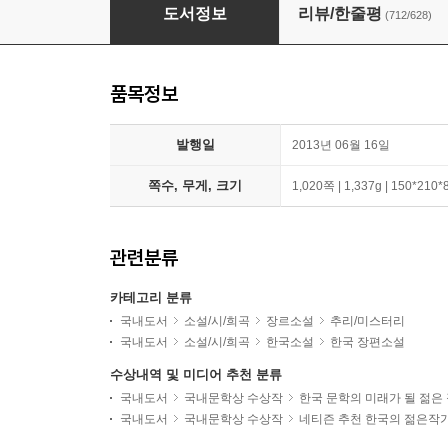
28 + 7년의 밤 세트
도서정보
리뷰/한줄평
(712/628)
품목정보
발행일
2013년 06월 16일
쪽수, 무게, 크기
1,020쪽 | 1,337g | 150*210
관련분류
카테고리 분류
국내도서
소설/시/희곡
장르소설
추리/미스터리
국내도서
소설/시/희곡
한국소설
한국 장편소설
수상내역 및 미디어 추천 분류
국내도서
국내문학상 수상작
한국 문학의 미래가 될 젊은
국내도서
국내문학상 수상작
네티즌 추천 한국의 젊은작