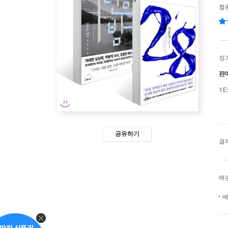
정
정
판
Y
공유하기
결
배
배