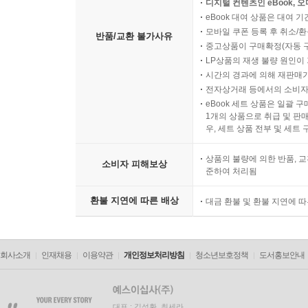
디지털 컨텐츠인 eBook, 
eBook 대여 상품은 대여 기
모바일 쿠폰 등록 후 취소/환
반품/교환 불가사유
중고상품이 구매확정(자동 
LP상품의 재생 불량 원인이 기
시간의 경과에 의해 재판매가
전자상거래 등에서의 소비자
eBook 세트 상품은 일괄 
1개의 상품으로 취급 및 판매
우, 세트 상품 전부 및 세트
상품의 불량에 의한 반품, 교
소비자 피해보상
준하여 처리됨
환불 지연에 따른 배상
대금 환불 및 환불 지연에 
회사소개
인재채용
이용약관
개인정보처리방침
청소년보호정책
도서홍보안내
대표 : 김석환, 최세라