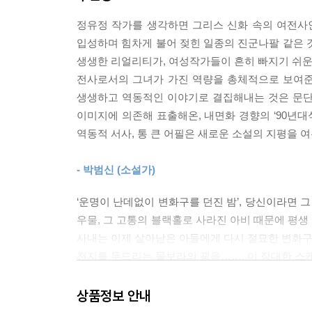
정유정 작가를 생각하면 그리스 신화 속의 여전사
입성하며 힘차게 불어 젖힌 일종의 진군나팔 같은 
생생한 리얼리티가, 여성작가들이 흔히 빠지기 쉬운
전사로서의 그녀가 가진 역량을 총체적으로 보여준 
생생하고 역동적인 이야기로 결집해내는 것은 문단
이미지에 의존해 표출해온, 내면화 경향의 ‘90년대
역동적 서사, 통 큰 어필은 새로운 소설의 지평을 여
- 박범신 (소설가)
‘운명이 난데없이 변화구를 던진 밤’, 당신이라면 
우물, 그 고통의 블랙홀로 사라진 아비 때문에 평생
사내는 이제 살아남은 아들에게 다시 절묘한 변화구를 
천지를 두드리는 물보라의 굉음……. 이 장대한 스
- 조용호 (소설가)
상품정보 안내