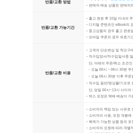
반품/교환 방법
판매자 배송 상품은 판매자와
출고 완료 후 10일 이내의 
디지털 콘텐츠인 eBook의 
반품/교환 가능기간
중고상품의 경우 출고 완료일
모바일 쿠폰의 경우 유효기간(
고객의 단순변심 및 착오구
직수입양서/직수입일서중 일
단, 아래의 주문/취소 조건인
오늘 00시 ~ 06시 30분 
반품/교환 비용
오늘 06시 30분 이후 주문
직수입 음반/영상물/기프트 
단, 당일 00시~13시 사이
박스 포장은 택배 배송이 가
소비자의 책임 있는 사유로 
소비자의 사용, 포장 개봉에 
복제가 가능한 상품 등의 포장을 
소비자의 요청에 따라 개별