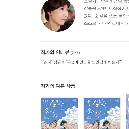
소설가. 1966년 전남
갈증을 달랬고, 직장에 
였다. 소설을 쓰는 동안
스스로 지나온 십대의 기
작가와 인터뷰
(2개)
[읽다]
정유정 “무엇이 인간을 인간답게 하는가?”
작가의 다른 상품