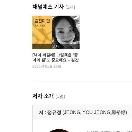
채널예스 기사
(1개)
프롤로그
등대마을
세령호 Ⅰ
세령호 Ⅱ
마티니의 법칙
읽다
세령호 Ⅲ
[책이 뭐길래] 그림책은 ‘종
이의 질’도 중요해요 – 김잔
무궁화 꽃이 피었습니다
디 편
2020년 01월 30일
에필로그
작가의 말
저자 소개
(1명)
저 :
정유정
(JEONG, YOU JEONG,鄭裕靜)