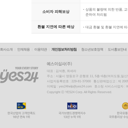
상품의 불량에 의한 반품, 교
소비자 피해보상
준하여 처리됨
환불 지연에 따른 배상
대금 환불 및 환불 지연에 
회사소개
인재채용
이용약관
개인정보처리방침
청소년보호정책
도서홍보안내
대표 : 김석환, 최세라
주소 : 서울시 영등포구 은행로 11, 5층~6층(여의도동,일신
사업자등록번호 : 229-81-37000 통신판매업신고 : 제 200
이메일 : yes24help@yes24.com 호스팅 서비스사업자 :
Copyright ⓒ YES24 Corp. All Rights Reserved.