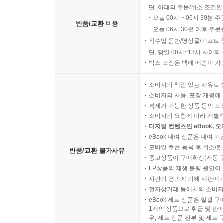
단, 아래의 주문/취소 조건인
오늘 00시 ~ 06시 30분 
반품/교환 비용
오늘 06시 30분 이후 주문
직수입 음반/영상물/기프트 
단, 당일 00시~13시 사이
박스 포장은 택배 배송이 가
소비자의 책임 있는 사유로 
소비자의 사용, 포장 개봉에 
복제가 가능한 상품 등의 포장을 
소비자의 요청에 따라 개별
디지털 컨텐츠인 eBook, 
eBook 대여 상품은 대여 기
모바일 쿠폰 등록 후 취소/환
반품/교환 불가사유
중고상품이 구매확정(자동 
LP상품의 재생 불량 원인이 기
시간의 경과에 의해 재판매가
전자상거래 등에서의 소비자
eBook 세트 상품은 일괄 
1개의 상품으로 취급 및 판매
우, 세트 상품 전부 및 세트