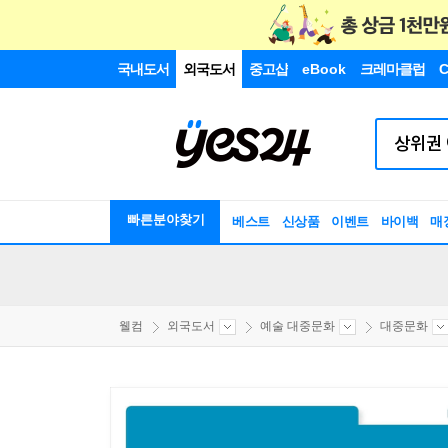
국내도서
외국도서
중고샵
eBook
크레마클럽
C
빠른분야찾기
베스트
신상품
이벤트
바이백
매
웰컴
외국도서
예술 대중문화
대중문화