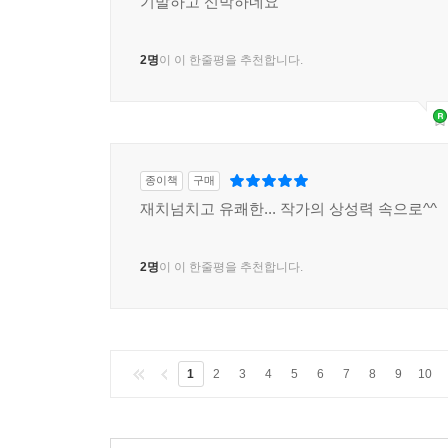
기발하고 신박하네요
2명
이 이 한줄평을 추천합니다.
종이책
구매
재치넘치고 유쾌한... 작가의 상성력 속으로^^
2명
이 이 한줄평을 추천합니다.
1
2
3
4
5
6
7
8
9
10