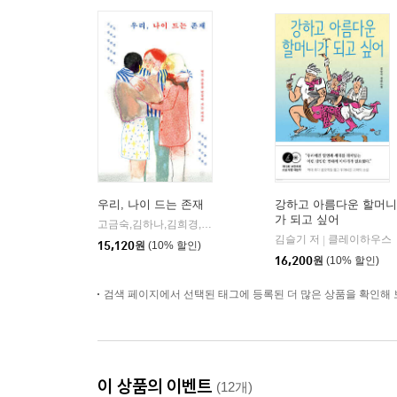
우리, 나이 드는 존재
강하고 아름다운 할머니
가 되고 싶어
고금숙,김하나,김희경,송은혜,신혜우,윤정원,이라영,정수윤,정희진 저
김슬기 저
클레이하우스
|
15,120
원
(10% 할인)
16,200
원
(10% 할인)
검색 페이지에서 선택된 태그에 등록된 더 많은 상품을 확인해 
이 상품의 이벤트
(12개)