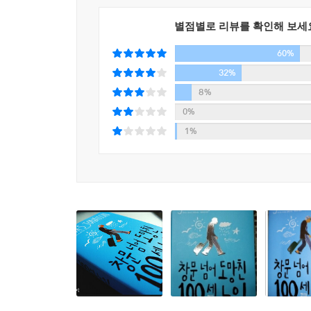
인생을 즐기기로 결심한 것이다.
별점별로 리뷰를 확인해 보세
양로원을 빠져나온 그가 처음 찾아간 곳은 버스 터미
60%
피해 도망 길에 나서게 된다. 그 과정에서 평생 좀
[예쁜 언니] 구닐라 등 잡다한 무리가 그의 노정에
32%
형사반장이 급파된다. 백 세 노인 일행과 그들을
8%
도망치는 쪽이 여유롭기 그지없는 이 술래잡기는 신
0%
1%
노인이 도피 과정에서 겪는 모험과 쌍을 이루는 소설
알란은 험한 시대가 요구하는 그 기술 덕에 스웨덴
고향을 떠난 그는 스페인 내전에서 프랑코 장군의
아내를 위기에서 건져 내고, 스탈린에게 밉보여 
엄청난 사건과 고난이 끝없이 이어지는 와중에도 
그리고 행복한 삶을 살고자 하는 자유의지를 과연 그
이데올로기의 함정을 비웃는 정치적 중립성
작품 속 알란의 철학은 간단명료하다. 그는 푸짐
싫어한다. 모든 것이 이데올로기에 의해 움직이던 