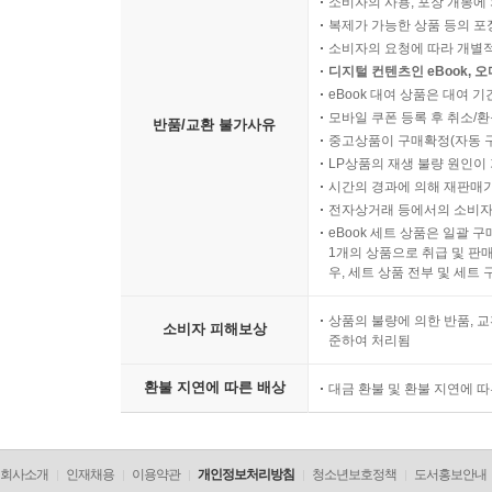
소비자의 사용, 포장 개봉에 
복제가 가능한 상품 등의 포장을 
소비자의 요청에 따라 개별
디지털 컨텐츠인 eBook, 
eBook 대여 상품은 대여 기
모바일 쿠폰 등록 후 취소/환
반품/교환 불가사유
중고상품이 구매확정(자동 
LP상품의 재생 불량 원인이 기
시간의 경과에 의해 재판매가
전자상거래 등에서의 소비자
eBook 세트 상품은 일괄 
1개의 상품으로 취급 및 판매
우, 세트 상품 전부 및 세트
상품의 불량에 의한 반품, 교
소비자 피해보상
준하여 처리됨
환불 지연에 따른 배상
대금 환불 및 환불 지연에 
회사소개
인재채용
이용약관
개인정보처리방침
청소년보호정책
도서홍보안내