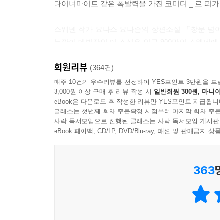
다이너마이트 같은 폭발력을 가진 코미디 _ 르 피
스웨덴 작가 요나스 요나손의 장편소설 『창문 넘어 
늦깎이 데뷔작인 이 소설은 인구 900만의 스웨덴에서 
각국에서 번역본이 속속 출간되고 있으며 영화로도 
회원리뷰
(364건)
『창문 넘어 도망친 100세 노인』은 1905년 
매주 10건의 우수리뷰를 선정하여 YES포인트 3만원을 드
3,000원 이상 구매 후 리뷰 작성 시
일반회원 300원, 마니아
작품이다. 급변하는 현대사의 주요 장면마다 본의
eBook은 다운로드 후 작성한 리뷰만 YES포인트 지급됩니
현장 속으로 빨려 들어가게 한다. 계속되는 우연과
클래스는 첫번째 회차 주문확정 시점부터 마지막 회차 주문
어느새 이데올로기란 무엇인지, 종교란 무엇인지,
사락 독서모임으로 진행된 클래스는 사락 독서모임 게시판
작품이다.
eBook 페이백, CD/LP, DVD/Blu-ray, 패션 및 판매금
현재와 과거가 경쾌하게 교차하는 이야기
363
이 작품은 이제 막 백 세가 된 노인 알란이 백 번
두 줄기의 이야기로 진행된다. 백 살 생일날 새로
코믹 미스터리 로드 무비와 세계사 다이제스트를 동
작품은 2005년 5월 2일 백 살 생일을 맞은 알란