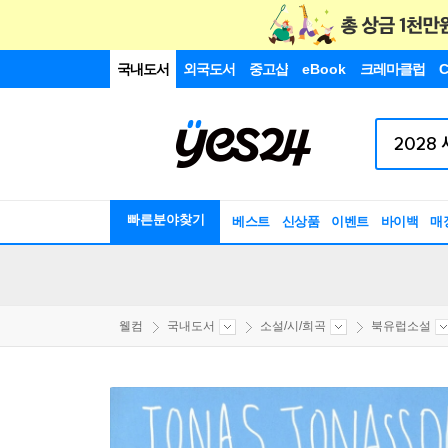
국내도서
외국도서
중고샵
eBook
크레마클럽
C
빠른분야찾기
베스트
신상품
이벤트
바이백
매
웰컴
국내도서
소설/시/희곡
북유럽소설