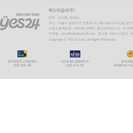
대표 : 김석환, 최세라
주소 : 서울시 영등포구 은행로 11, 5층~6층(여의도동,일신
사업자등록번호 : 229-81-37000 통신판매업신고 : 제 200
이메일 : yes24help@yes24.com 호스팅 서비스사업자 :
Copyright ⓒ YES24 Corp. All Rights Reserved.