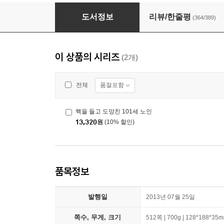
창문 넘어 도망친 100세 노인
도서정보
리뷰/한줄평
(364/389)
이 상품의 시리즈
(2개)
품절포함
전체
핵을 들고 도망친 101세 노인
13,320
원
(10% 할인)
품목정보
발행일
2013년 07월 25일
쪽수, 무게, 크기
512쪽 | 700g | 128*188*35