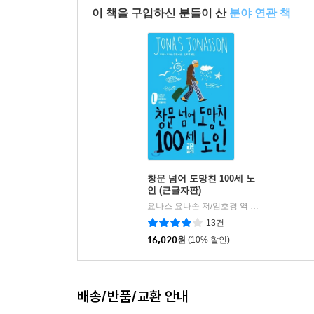
이 책을 구입하신 분들이 산
분야 연관 책
창문 넘어 도망친 100세 노
인 (큰글자판)
요나스 요나손 저/임호경 역
열린책들
|
13건
16,020
원
(10% 할인)
배송/반품/교환 안내