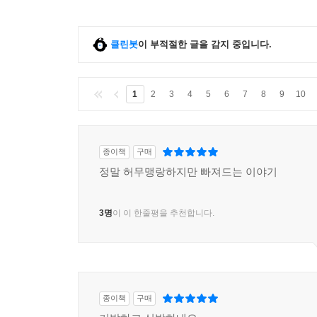
클린봇
이 부적절한 글을 감지 중입니다.
1
2
3
4
5
6
7
8
9
10
종이책
구매
정말 허무맹랑하지만 빠져드는 이야기
3명
이 이 한줄평을 추천합니다.
종이책
구매