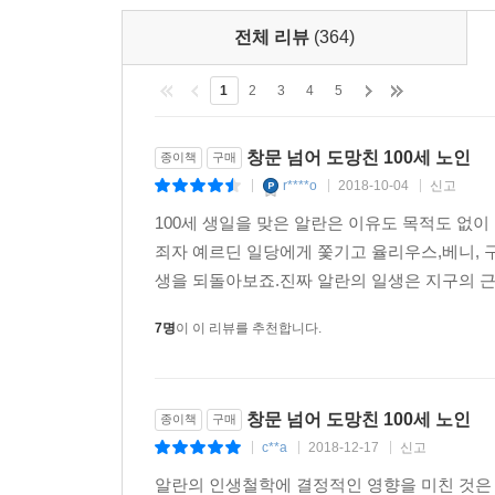
오히려 비현실적으로 느껴질 정도다. 우연히 세계
전체 리뷰
(364)
갖지 않는 백지 상태의 정신은 로버트 저메키스 
포레스트 검프나, 멍청하지는 않되 정치적 판단을 
1
2
3
4
5
많은 위정자들을 비판하기 위한 가장 효과적인 장치로
창문 넘어 도망친 100세 노인
종이책
구매
독자들이 별 생각 없이 백 년을 산 것처럼 보이는 
r****o
2018-10-04
신고
|
|
|
삶과 행복이며, 그 무엇의 이름으로도 이 삶과 행복
100세 생일을 맞은 알란은 이유도 목적도 없이
죄자 예르딘 일당에게 쫓기고 율리우스,베니, 
현대사의 주요 장면과 맞닥뜨리는 재미
생을 되돌아보죠.진짜 알란의 일생은 지구의 근
이 작품의 가장 큰 미덕은 뭐니 뭐니 해도 세계 현
따라가다 보면 어느새 현대사의 주요 사건들이 머릿속
7명
이 이 리뷰를 추천합니다.
최초로 핵폭탄을 개발한 미국은 사실 알란의 도움으
성공했다는 식이다. 또한 중국 국공 전쟁에서 어
민심의 상황도 그의 모험을 통해 엿볼 수 있다.
창문 넘어 도망친 100세 노인
종이책
구매
c**a
2018-12-17
신고
|
|
|
한국 독자들이 가장 관심을 가질 부분은 역시 알
거짓말이 들통 나는데, 이는 김정일이 후에 어느 
알란의 인생철학에 결정적인 영향을 미친 것은