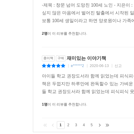
-제목 : 창문 넘어 도망친 100세 노인 - 지은이
싶지 않은 마음에서 벌어진 탈출에서 시작된 일
보통 100세 생일이라고 하면 양로원이나 가족
2명
이 이 리뷰를 추천합니다.
재미있는 이야기책
종이책
구매
e******2
2020-06-13
신고
|
|
|
아이들 학교 권장도서라 함께 읽었는데 피식피
책은 두껍지만 하루만에 완독할수 있는 가벼운
들 학교 권장도서라 함께 읽었는데 피식피식 웃
1명
이 이 리뷰를 추천합니다.
1
2
3
4
5