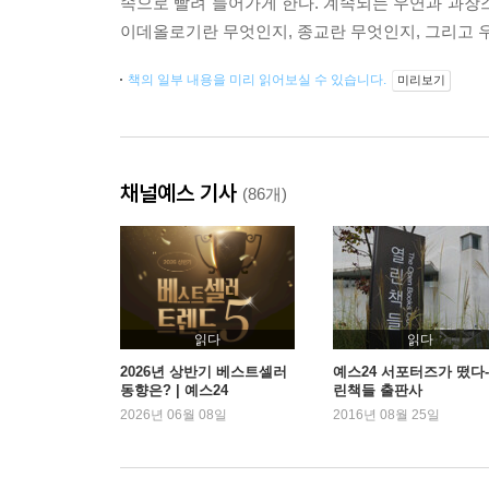
속으로 빨려 들어가게 한다. 계속되는 우연과 과장
이데올로기란 무엇인지, 종교란 무엇인지, 그리고 
책의 일부 내용을 미리 읽어보실 수 있습니다.
미리보기
채널예스 기사
(86개)
읽다
읽다
2026년 상반기 베스트셀러
예스24 서포터즈가 떴다-
동향은? | 예스24
린책들 출판사
2026년 06월 08일
2016년 08월 25일