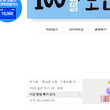
미리보기
사이즈비교
공유하기
뮤지컬 〈휴남동 서점〉X 황보름 작가 북토크
2026 젊은 작가 1위 : 청예
기간 한정 특가 도서
오직, 예스24에서만