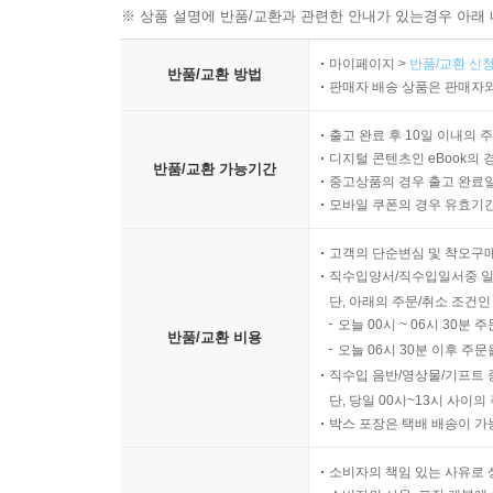
※ 상품 설명에 반품/교환과 관련한 안내가 있는경우 아래 
마이페이지 >
반품/교환 신청
반품/교환 방법
판매자 배송 상품은 판매자와
출고 완료 후 10일 이내의 
디지털 콘텐츠인 eBook의 
반품/교환 가능기간
중고상품의 경우 출고 완료일
모바일 쿠폰의 경우 유효기간(
고객의 단순변심 및 착오구
직수입양서/직수입일서중 일
단, 아래의 주문/취소 조건인
오늘 00시 ~ 06시 30분 
반품/교환 비용
오늘 06시 30분 이후 주문
직수입 음반/영상물/기프트 
단, 당일 00시~13시 사이
박스 포장은 택배 배송이 가
소비자의 책임 있는 사유로 