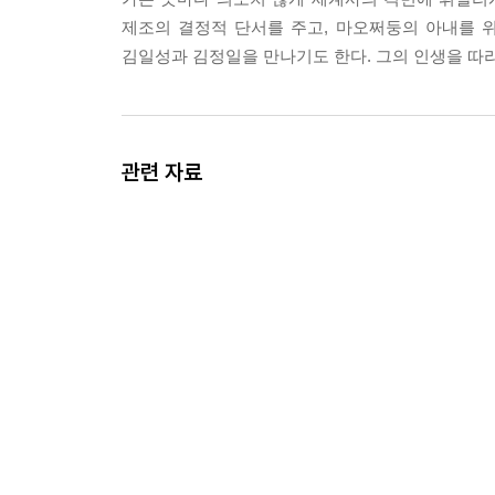
「하지만 제4서기관 같은 것은 없는데요. 제5서기
제조의 결정적 단서를 주고, 마오쩌둥의 아내를 
「그렇다면 결론이 뭐겠소?」 --- p.234
김일성과 김정일을 만나기도 한다. 그의 인생을 따라
중국이 대안이 될 수 있을까? 알란과 헤르베르트가
소련의 원수로 변신한 이후 한국의 강력한 이웃은 
라. (……) 알란은, 계획은 이 정도면 충분하다고 
관련 자료
굴 이유는 전혀 없으니까. 그런 다음 위원장 동무에
련해 달라고. 알란은 자신의 빈틈없는 계획에 만족했
--- p.341