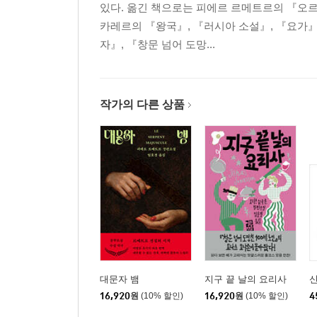
있다. 옮긴 책으로는 피에르 르메트르의 『오르
카레르의 『왕국』, 『러시아 소설』, 『요가』
자』, 『창문 넘어 도망...
작가의 다른 상품
대문자 뱀
지구 끝 날의 요리사
신
16,920
원
(10% 할인)
16,920
원
(10% 할인)
4