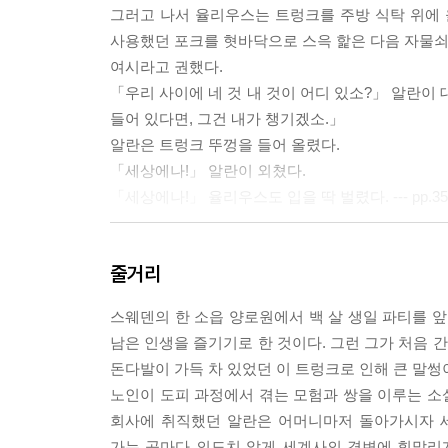
그러고 나서 율리우스는 트렁크를 주방 식탁 위에
사용했던 포크를 혓바닥으로 스윽 핥은 다음 자물쇠 
여시라고 권했다.
「우리 사이에 네 것 내 것이 어디 있소?」 알란이 
들어 있다면, 그건 내가 챙기겠소.」
알란은 트렁크 뚜껑을 들어 올렸다.
「세상에나!」 알란이 외쳤다.
「세상에나!」 율리우스도 입을 딱 벌렸다. --- pp.35
「트루먼 대통령이 당신 이름의 정확한 철자를 알고
줄거리
거의 무아지경 상태에서 미합중국 대통령에게 자기 
말도 하지 못했다. 그 8분은 타에 엘란데르 수상이
스웨덴의 한 소읍 양로원에서 백 살 생일 파티를 앞
게 전화를 거는 데 필요한 시간이었다.
남은 인생을 즐기기로 한 것이다. 그런 그가 처음 
첫째, 즉각 알란 칼손에게 외교관 여권을 발급할 것.
돈다발이 가득 차 있었던 이 트렁크로 인해 큰 말썽
둘째, 칼손 씨가 조속히 귀국할 수 있게 조치할 것.
노인이 도피 과정에서 겪는 모험과 쌍을 이루는 소설
「하지만 이분은 주민 등록 번호도 없는걸요.」 제
회사에 취직했던 알란은 어머니마저 돌아가시자 세
「그 문제는 제3서기관이 알아서 해결하도록 하시오
가는 곳마다 의도치 않게 세계사의 격변에 휘말리