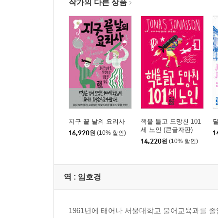
작가의 다른 상품
지구 끝 날의 요리사
핵을 들고 도망친 101
세 노인 (큰글자판)
16,920
원
(10% 할인)
1
14,220
원
(10% 할인)
역 :
임호경
1961년에 태어나 서울대학교 불어교육과를 졸