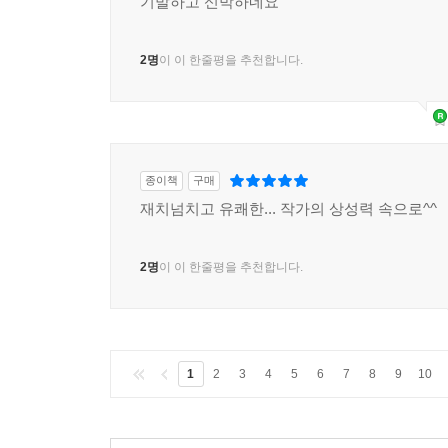
기발하고 신박하네요
2명
이 이 한줄평을 추천합니다.
종이책
구매
재치넘치고 유쾌한... 작가의 상성력 속으로^^
2명
이 이 한줄평을 추천합니다.
1
2
3
4
5
6
7
8
9
10