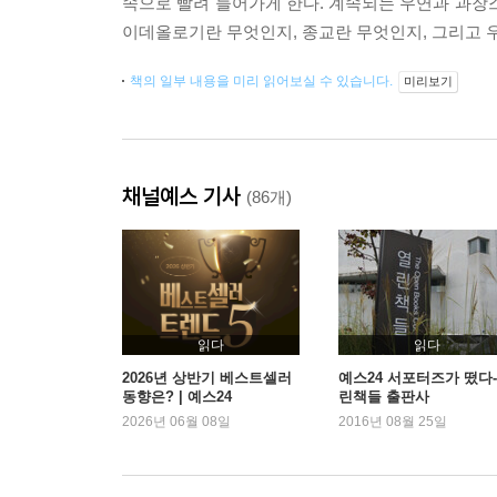
속으로 빨려 들어가게 한다. 계속되는 우연과 과장
이데올로기란 무엇인지, 종교란 무엇인지, 그리고 
책의 일부 내용을 미리 읽어보실 수 있습니다.
미리보기
채널예스 기사
(86개)
읽다
읽다
2026년 상반기 베스트셀러
예스24 서포터즈가 떴다-
동향은? | 예스24
린책들 출판사
2026년 06월 08일
2016년 08월 25일