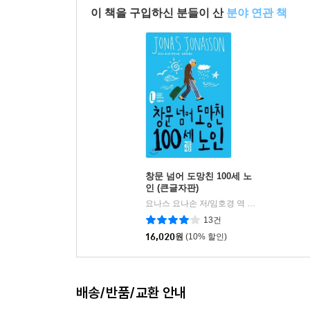
이 책을 구입하신 분들이 산
분야 연관 책
창문 넘어 도망친 100세 노
인 (큰글자판)
요나스 요나손 저/임호경 역
열린책들
|
13건
16,020
원
(10% 할인)
배송/반품/교환 안내