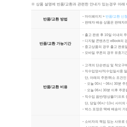
※ 상품 설명에 반품/교환과 관련한 안내가 있는경우 아래 
마이페이지 >
반품/교환 신청
반품/교환 방법
판매자 배송 상품은 판매자와
출고 완료 후 10일 이내의 
디지털 콘텐츠인 eBook의 
반품/교환 가능기간
중고상품의 경우 출고 완료일
모바일 쿠폰의 경우 유효기간(
고객의 단순변심 및 착오구
직수입양서/직수입일서중 일
단, 아래의 주문/취소 조건인
오늘 00시 ~ 06시 30분 
반품/교환 비용
오늘 06시 30분 이후 주문
직수입 음반/영상물/기프트 
단, 당일 00시~13시 사이
박스 포장은 택배 배송이 가
소비자의 책임 있는 사유로 