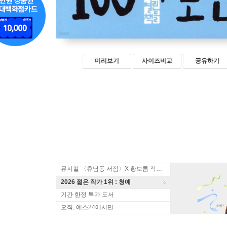
미리보기
사이즈비교
공유하기
뮤지컬 〈휴남동 서점〉X 황보름 작가 북토크
2026 젊은 작가 1위 : 청예
기간 한정 특가 도서
오직, 예스24에서만