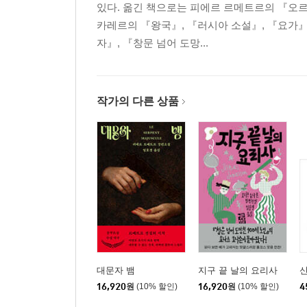
있다. 옮긴 책으로는 피에르 르메트르의 『오르
카레르의 『왕국』, 『러시아 소설』, 『요가』
자』, 『창문 넘어 도망...
작가의 다른 상품
대문자 뱀
지구 끝 날의 요리사
신
16,920
원
(10% 할인)
16,920
원
(10% 할인)
4