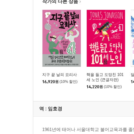
작가의 다른 상품
지구 끝 날의 요리사
핵을 들고 도망친 101
세 노인 (큰글자판)
16,920
원
(10% 할인)
1
14,220
원
(10% 할인)
역 :
임호경
1961년에 태어나 서울대학교 불어교육과를 졸