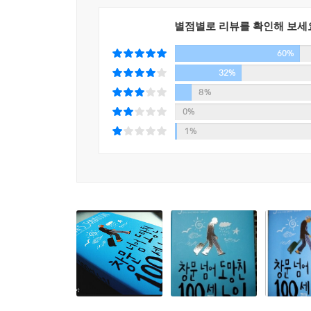
인생을 즐기기로 결심한 것이다.
별점별로 리뷰를 확인해 보세
양로원을 빠져나온 그가 처음 찾아간 곳은 버스 터미
60%
피해 도망 길에 나서게 된다. 그 과정에서 평생 좀
[예쁜 언니] 구닐라 등 잡다한 무리가 그의 노정에
32%
형사반장이 급파된다. 백 세 노인 일행과 그들을
8%
도망치는 쪽이 여유롭기 그지없는 이 술래잡기는 신
0%
1%
노인이 도피 과정에서 겪는 모험과 쌍을 이루는 소설
알란은 험한 시대가 요구하는 그 기술 덕에 스웨덴
고향을 떠난 그는 스페인 내전에서 프랑코 장군의
아내를 위기에서 건져 내고, 스탈린에게 밉보여 
엄청난 사건과 고난이 끝없이 이어지는 와중에도 
그리고 행복한 삶을 살고자 하는 자유의지를 과연 그
이데올로기의 함정을 비웃는 정치적 중립성
작품 속 알란의 철학은 간단명료하다. 그는 푸짐
싫어한다. 모든 것이 이데올로기에 의해 움직이던 