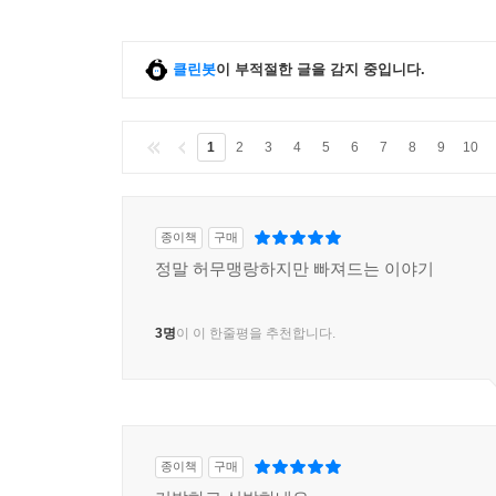
클린봇
이 부적절한 글을 감지 중입니다.
1
2
3
4
5
6
7
8
9
10
종이책
구매
정말 허무맹랑하지만 빠져드는 이야기
3명
이 이 한줄평을 추천합니다.
종이책
구매