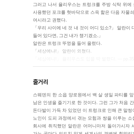
그러고 나서 율리우스는 트렁크를 주방 식탁 위에
사용했던 포크를 혓바닥으로 스윽 핥은 다음 자물쇠 
여시라고 권했다.
「우리 사이에 네 것 내 것이 어디 있소?」 알란이 
들어 있다면, 그건 내가 챙기겠소.」
알란은 트렁크 뚜껑을 들어 올렸다.
「세상에나!」 알란이 외쳤다.
「세상에나!」 율리우스도 입을 딱 벌렸다. --- pp.35
「트루먼 대통령이 당신 이름의 정확한 철자를 알고
줄거리
거의 무아지경 상태에서 미합중국 대통령에게 자기 
말도 하지 못했다. 그 8분은 타에 엘란데르 수상이
스웨덴의 한 소읍 양로원에서 백 살 생일 파티를 앞
게 전화를 거는 데 필요한 시간이었다.
남은 인생을 즐기기로 한 것이다. 그런 그가 처음 
첫째, 즉각 알란 칼손에게 외교관 여권을 발급할 것.
돈다발이 가득 차 있었던 이 트렁크로 인해 큰 말썽
둘째, 칼손 씨가 조속히 귀국할 수 있게 조치할 것.
노인이 도피 과정에서 겪는 모험과 쌍을 이루는 소설
「하지만 이분은 주민 등록 번호도 없는걸요.」 제
회사에 취직했던 알란은 어머니마저 돌아가시자 세
「그 문제는 제3서기관이 알아서 해결하도록 하시오
가는 곳마다 의도치 않게 세계사의 격변에 휘말리