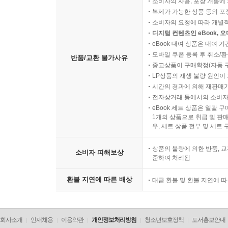
소비자의 사용, 포장 개봉에 
복제가 가능한 상품 등의 포장을 
소비자의 요청에 따라 개별
디지털 컨텐츠인 eBook, 
eBook 대여 상품은 대여 기
모바일 쿠폰 등록 후 취소/환
반품/교환 불가사유
중고상품이 구매확정(자동 
LP상품의 재생 불량 원인이 기
시간의 경과에 의해 재판매가
전자상거래 등에서의 소비자
eBook 세트 상품은 일괄 
1개의 상품으로 취급 및 판매
우, 세트 상품 전부 및 세트
상품의 불량에 의한 반품, 교
소비자 피해보상
준하여 처리됨
환불 지연에 따른 배상
대금 환불 및 환불 지연에 
회사소개
인재채용
이용약관
개인정보처리방침
청소년보호정책
도서홍보안내