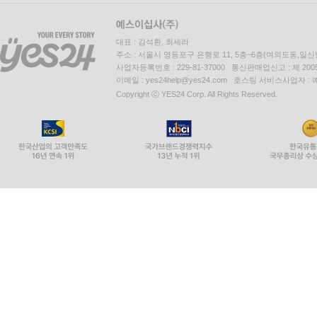
대표 : 김석환, 최세라
주소 : 서울시 영등포구 은행로 11, 5층~6층(여의도동,일신
사업자등록번호 : 229-81-37000 통신판매업신고 : 제 200
이메일 : yes24help@yes24.com 호스팅 서비스사업자 :
Copyright ⓒ YES24 Corp. All Rights Reserved.