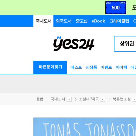
국내도서
외국도서
중고샵
eBook
크레마클럽
C
빠른분야찾기
베스트
신상품
이벤트
바이백
매
웰컴
국내도서
소설/시/희곡
북유럽소설