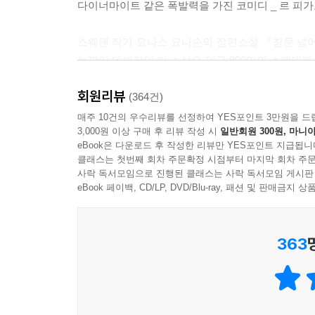
다이너마이트 같은 폭발력을 가진 코미디 _ 르 피
스웨덴 작가 요나스 요나손의 장편소설 『창문 넘어 
늦깎이 데뷔작인 이 소설은 인구 900만의 스웨덴에서 
각국에서 번역본이 속속 출간되고 있으며 영화로도 
회원리뷰
(364건)
『창문 넘어 도망친 100세 노인』은 1905년 
매주 10건의 우수리뷰를 선정하여 YES포인트 3만원을 드
3,000원 이상 구매 후 리뷰 작성 시
일반회원 300원, 마니아
작품이다. 급변하는 현대사의 주요 장면마다 본의
eBook은 다운로드 후 작성한 리뷰만 YES포인트 지급됩니
현장 속으로 빨려 들어가게 한다. 계속되는 우연과
클래스는 첫번째 회차 주문확정 시점부터 마지막 회차 주문
어느새 이데올로기란 무엇인지, 종교란 무엇인지,
사락 독서모임으로 진행된 클래스는 사락 독서모임 게시판
작품이다.
eBook 페이백, CD/LP, DVD/Blu-ray, 패션 및 판매금
현재와 과거가 경쾌하게 교차하는 이야기
363
이 작품은 이제 막 백 세가 된 노인 알란이 백 번
두 줄기의 이야기로 진행된다. 백 살 생일날 새로
코믹 미스터리 로드 무비와 세계사 다이제스트를 동
작품은 2005년 5월 2일 백 살 생일을 맞은 알란