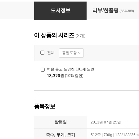
창문 넘어 도망친 100세 노인
도서정보
리뷰/한줄평
(364/389)
이 상품의 시리즈
(2개)
품절포함
전체
핵을 들고 도망친 101세 노인
13,320
원
(10% 할인)
품목정보
발행일
2013년 07월 25일
쪽수, 무게, 크기
512쪽 | 700g | 128*188*35