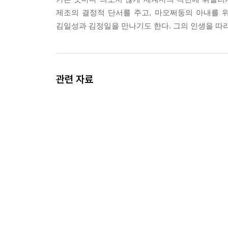
「하지만 제4서기관 같은 것은 없는데요. 제5서기
제조의 결정적 단서를 주고, 마오쩌둥의 아내를 
「그렇다면 결론이 뭐겠소?」 --- p.234
김일성과 김정일을 만나기도 한다. 그의 인생을 따라
중국이 대안이 될 수 있을까? 알란과 헤르베르트가
소련의 원수로 변신한 이후 한국의 강력한 이웃은 
라. (……) 알란은, 계획은 이 정도면 충분하다고 
관련 자료
굴 이유는 전혀 없으니까. 그런 다음 위원장 동무에
련해 달라고. 알란은 자신의 빈틈없는 계획에 만족했
--- p.341