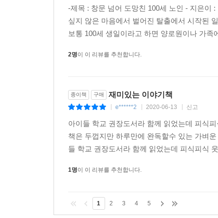
-제목 : 창문 넘어 도망친 100세 노인 - 지은이
싶지 않은 마음에서 벌어진 탈출에서 시작된 일
보통 100세 생일이라고 하면 양로원이나 가족
2명
이 이 리뷰를 추천합니다.
재미있는 이야기책
종이책
구매
e******2
2020-06-13
신고
|
|
|
아이들 학교 권장도서라 함께 읽었는데 피식피
책은 두껍지만 하루만에 완독할수 있는 가벼운
들 학교 권장도서라 함께 읽었는데 피식피식 웃
1명
이 이 리뷰를 추천합니다.
1
2
3
4
5