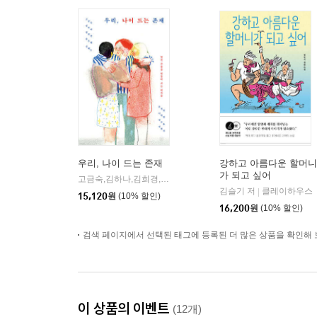
우리, 나이 드는 존재
강하고 아름다운 할머니
가 되고 싶어
고금숙,김하나,김희경,송은혜,신혜우,윤정원,이라영,정수윤,정희진 저
김슬기 저
클레이하우스
|
15,120
원
(10% 할인)
16,200
원
(10% 할인)
검색 페이지에서 선택된 태그에 등록된 더 많은 상품을 확인해 
이 상품의 이벤트
(12개)