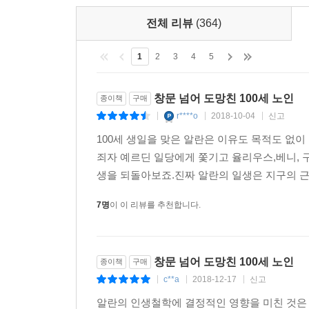
오히려 비현실적으로 느껴질 정도다. 우연히 세계
전체 리뷰
(364)
갖지 않는 백지 상태의 정신은 로버트 저메키스 
포레스트 검프나, 멍청하지는 않되 정치적 판단을 
1
2
3
4
5
많은 위정자들을 비판하기 위한 가장 효과적인 장치로
창문 넘어 도망친 100세 노인
종이책
구매
독자들이 별 생각 없이 백 년을 산 것처럼 보이는 
r****o
2018-10-04
신고
|
|
|
삶과 행복이며, 그 무엇의 이름으로도 이 삶과 행복
100세 생일을 맞은 알란은 이유도 목적도 없이
죄자 예르딘 일당에게 쫓기고 율리우스,베니, 
현대사의 주요 장면과 맞닥뜨리는 재미
생을 되돌아보죠.진짜 알란의 일생은 지구의 근
이 작품의 가장 큰 미덕은 뭐니 뭐니 해도 세계 현
따라가다 보면 어느새 현대사의 주요 사건들이 머릿속
7명
이 이 리뷰를 추천합니다.
최초로 핵폭탄을 개발한 미국은 사실 알란의 도움으
성공했다는 식이다. 또한 중국 국공 전쟁에서 어
민심의 상황도 그의 모험을 통해 엿볼 수 있다.
창문 넘어 도망친 100세 노인
종이책
구매
c**a
2018-12-17
신고
|
|
|
한국 독자들이 가장 관심을 가질 부분은 역시 알
거짓말이 들통 나는데, 이는 김정일이 후에 어느 
알란의 인생철학에 결정적인 영향을 미친 것은