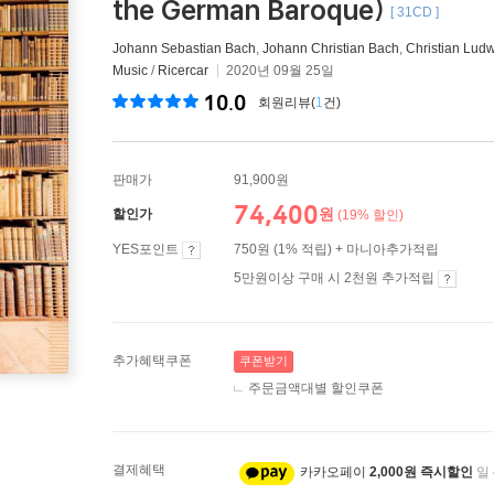
the German Baroque)
[ 31CD ]
Johann Sebastian Bach
,
Johann Christian Bach
,
Christian Lud
Music
/
Ricercar
2020년 09월 25일
10.0
회원리뷰(
1
건)
판매가
91,900원
74,400
원
할인가
(19% 할인)
YES포인트
750원 (1% 적립) + 마니아추가적립
5만원이상 구매 시 2천원 추가적립
추가혜택쿠폰
쿠폰받기
주문금액대별 할인쿠폰
결제혜택
카카오페이
2,000원 즉시할인
일