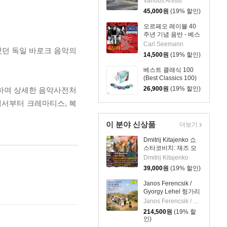
Various Artists
Classical) [실버 컬러
45,000
원
(19% 할인)
LP]
오르페오 레이블 40
주년 기념 음반 - 베스
트 녹음 40 (ORFEO
Carl Seemann
했던 독일 바로크 음악의
40th Anniversary
14,500
원
(19% 할인)
Edition: 40 Ultimate
Recordings)
베스트 클래식 100
(Best Classics 100)
26,900
원
(19% 할인)
곡하여 상세한 음악사전처
에서부터 크레마티스, 복
이 분야 신상품
더보기
Dmitrij Kitajenko 쇼
스타코비치: 재즈 모
음곡, 발레 모음곡, 협
Dmitrij Kitajenko
주곡들
39,000
원
(19% 할인)
(Shostakovich: Jazz
Suite; Ballet Suites;
Janos Ferencsik /
Concertos)
Gyorgy Lehel 헝가리
음악 선집
Janos Ferencsik / Gyorgy Lehel
(Hungarian Pictures)
214,500
원
(19% 할
인)