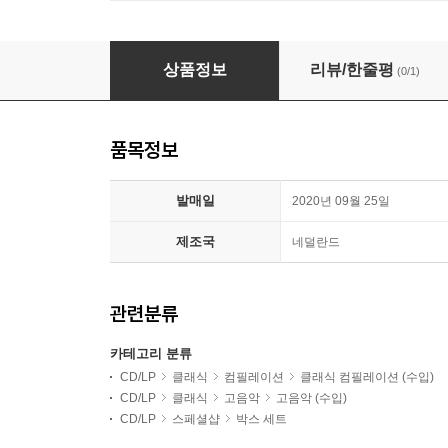
리체르카 레이블 40주년 기념 - 독일 바로크 음악 박스 세
상품정보
리뷰/한줄평
(0/1)
품목정보
발매일
2020년 09월 25일
제조국
네덜란드
관련분류
카테고리 분류
CD/LP
클래식
컴필레이션
클래식 컴필레이션 (수입)
CD/LP
클래식
고음악
고음악 (수입)
CD/LP
스페셜샵
박스 세트