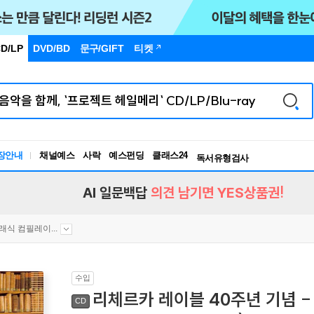
D/LP
DVD/BD
문구
/GIFT
티켓
독서유형검사
RBTI Lab
장안내
채널예스
사락
예스펀딩
클래스24
독서유형검사
AI 일문백답
의견 남기면 YES상품권!
래식 컴필레이...
수입
리체르카 레이블 40주년 기념 - 
CD