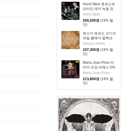
Horst Stein 호르스트
슈타인 데카 녹음 전
집 (The Decca
Horst Stein
Recordings)
200,200
원
(19% 할
인)
체스키 레코드 오디오
파일 클래식 컬렉션
(The Audiophile
Various Artists
Classical Collection)
107,300
원
(19% 할
[LP]
인)
Maria Joao Pires 마
리아 조앙 피레스 DG
녹음 전집 (Complete
Maria Joao Pires
Recordings On
213,800
원
(19% 할
Deutsche
인)
Grammophon)