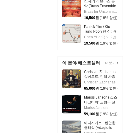
21세기의 브라스 음
악 (Brass Ensemble
Music - 21st Century)
Brass for Uncommon Times 실내악
19,500
원
(19% 할인)
Patrick Yim / Kiu
Tung Poon 첸 이: 바
이올린, 비올라, 피아
Chen Yi 작곡 외 2명
노 작품집 (Chen Yi:
19,500
원
(19% 할인)
Works For Violin,
Viola And Piano)
이 분야 베스트셀러
더보기
Christian Zacharias
슈베르트: 현악 사중
주 전곡 외 (Schubert:
Christian Zacharias
Complete String
65,000
원
(19% 할인)
Quartets, Trout
Quintet & String
Mariss Jansons 쇼스
Trios)
타코비치: 교향곡 전
곡, 재즈 모음곡, 협주
Mariss Jansons
곡 (Shostakovich :
59,100
원
(19% 할인)
The Complete
Symphonies, Cello
아다지에토 - 편안한
Concertos & Piano
클래식 (Adagietto -
Concertos)
Smooth & Relaxing