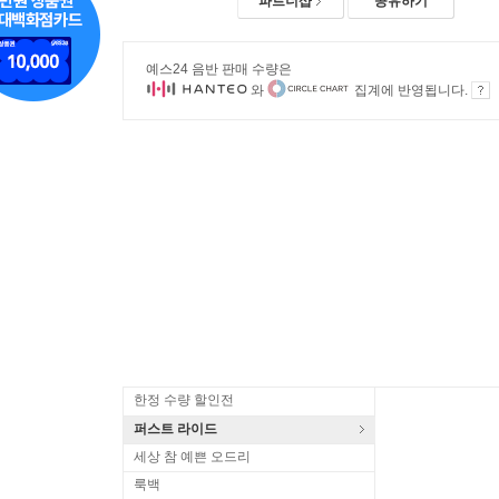
파트너샵
공유하기
예스24 음반 판매 수량은
와
집계에 반영됩니다.
한정 수량 할인전
퍼스트 라이드
세상 참 예쁜 오드리
룩백