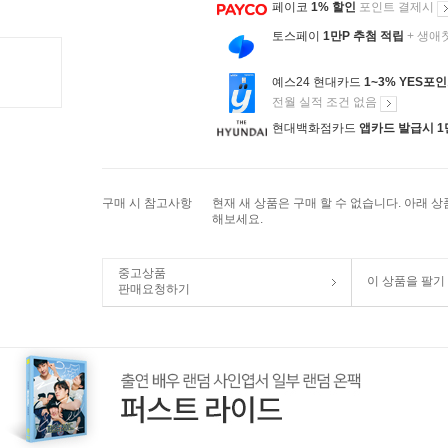
페이코
1% 할인
포인트 결제시
토스페이
1만P 추첨 적립
+ 생애
예스24 현대카드
1~3% YES포
전월 실적 조건 없음
현대백화점카드
앱카드 발급시 1
구매 시 참고사항
현재 새 상품은 구매 할 수 없습니다. 아래 
해보세요.
중고상품
이 상품을 팔기
판매요청하기