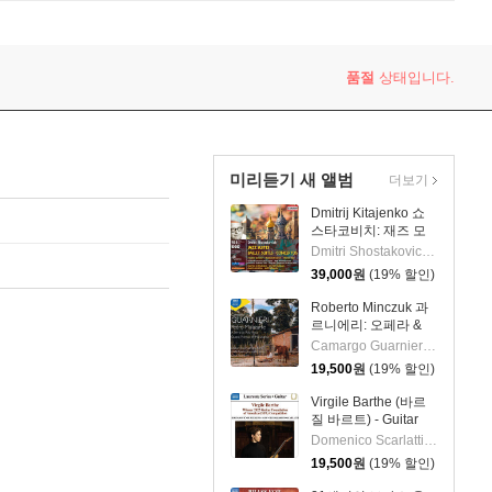
품절
상태입니다.
미리듣기 새 앨범
더보기
Dmitrij Kitajenko 쇼
스타코비치: 재즈 모
음곡, 발레 모음곡, 협
Dmitri Shostakovich 작곡 외 6명
주곡들
39,000
원
(19% 할인)
(Shostakovich: Jazz
Suite; Ballet Suites;
Roberto Minczuk 과
Concertos)
르니에리: 오페라 &
관현악 작품집
Camargo Guarnieri 작곡 외 2명
(Guarnieri: Pedro
19,500
원
(19% 할인)
Malazarte)
Virgile Barthe (바르
질 바르트) - Guitar
Recital (기타 리사이
Domenico Scarlatti 작곡 외 5명
틀)
19,500
원
(19% 할인)