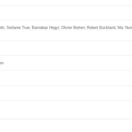
oth; Stefanie True; Barnabas Hegyi; Olivier Berten; Robert Buckland; Ma: N
en