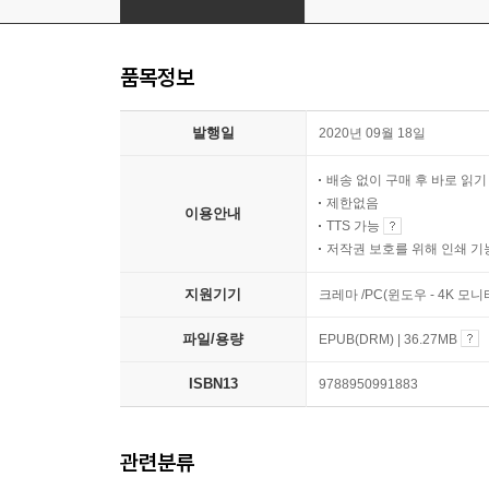
품목정보
발행일
2020년 09월 18일
배송 없이 구매 후 바로 읽
제한없음
이용안내
TTS 가능
저작권 보호를 위해 인쇄 기
지원기기
크레마 /PC(윈도우 - 4K 모
파일/용량
EPUB(DRM) | 36.27MB
ISBN13
9788950991883
관련분류