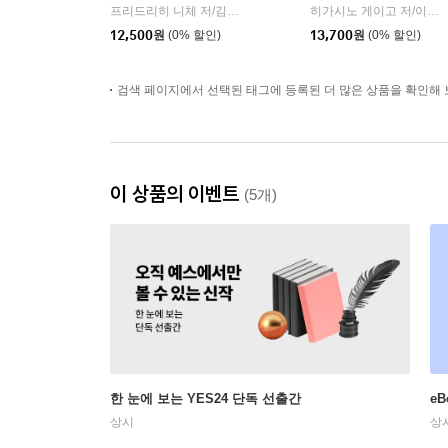
프리드리히 니체 저/김철 편역
히읏
히가시노 게이고 저/이선희 역
|
12,500
원
(0% 할인)
13,700
원
(0% 할인)
검색 페이지에서 선택된 태그에 등록된 더 많은 상품을 확인해 
이 상품의 이벤트
(5개)
한 눈에 보는 YES24 단독 선출간
e
상시
상