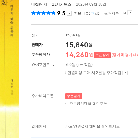
배철현
저
21세기북스
2020년 09월 18일
9.5
회원리뷰(
73
건)
판매지수 114
정가
15,840원
15,840
원
판매가
14,260
원
쿠폰혜택가
(종이책 정가 대비
쿠폰받기
YES포인트
790원 (5% 적립)
5만원이상 구매 시 2천원 추가적립
추가혜택쿠폰
쿠폰받기
주문금액대별 할인쿠폰
결제혜택
카드/간편결제 혜택을 확인하세요