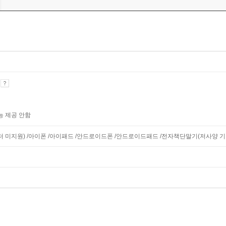
기
능 제공 안함
니터 미지원) /아이폰 /아이패드 /안드로이드폰 /안드로이드패드 /전자책단말기(저사양 기기 