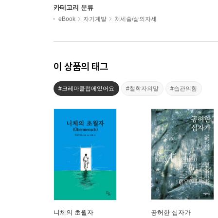
카테고리 분류
eBook
자기계발
처세술/삶의자세
이 상품의 태그
#크레마클럽에있어요
#철학자의말
#습관의힘
니체의 초월자
공허한 십자가