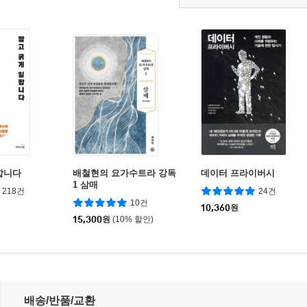
합니다
배철현의 요가수트라 강독
데이터 프라이버시
1 삼매
218건
24건
10건
10,360
원
15,300
원
(10% 할인)
배송/반품/교환