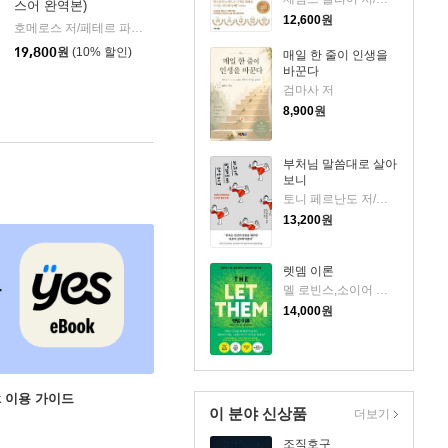
스어 완역본)
k)
12,600
원
호메로스 저/페테르 파울 루벤스 그림/박문재 역
현대지성
|
19,800
원
(10% 할인)
매일 한 줄이 인생을
바꾼다
검마사 저
8,900
원
부처님 말씀대로 살아
보니
토니 페르난도 저/강정선 역
13,200
원
렛뎀 이론
멜 로빈스,소이어 로빈스 저/윤효원 역
14,000
원
ok 이용 가이드
이 분야 신상품
더보기
조직호구