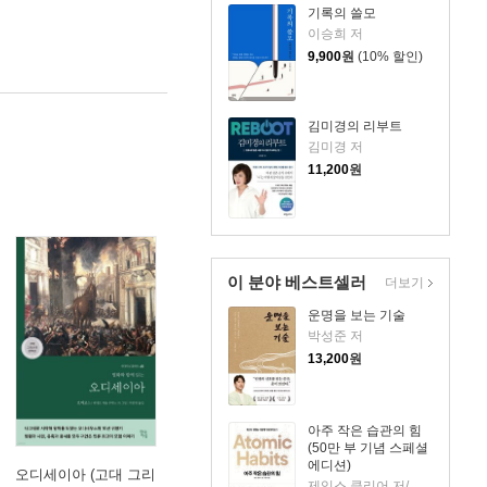
기록의 쓸모
이승희 저
9,900
원
(10% 할인)
김미경의 리부트
김미경 저
11,200
원
이 분야 베스트셀러
더보기
운명을 보는 기술
박성준 저
13,200
원
아주 작은 습관의 힘
(50만 부 기념 스페셜
에디션)
오디세이아 (고대 그리
제임스 클리어 저/이한이 역