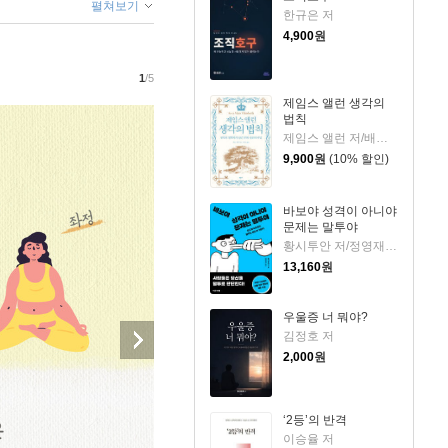
펼쳐보기
한규은 저
4,900
원
1
/5
제임스 앨런 생각의
법칙
제임스 앨런 저/배지은 역
9,900
원
(10% 할인)
바보야 성격이 아니야
문제는 말투야
황시투안 저/정영재 역
13,160
원
우울증 너 뭐야?
김정호 저
2,000
원
‘2등’의 반격
이승율 저