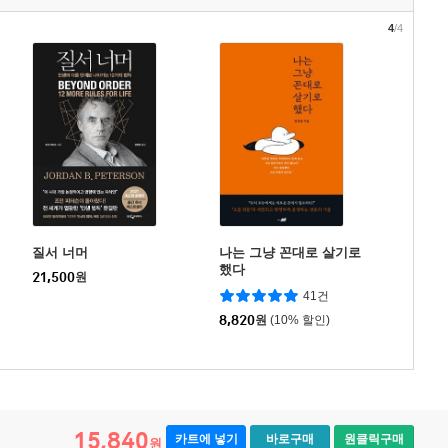
4
/4
질서 너머
나는 그냥 꼰대로 살기로
했다
21,500
원
41건
8,820
원
(10% 할인)
15,840
카트에 넣기
바로구매
원클릭구매
원