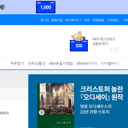
로그인
회원가입
마이페이지
카트
주문/배송
고객센터
Gl
쿠폰받기
단독선출간
eBook필기방법
eBook리더기
디지털머니
0925