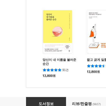
당신이 내 이름을 불러준
짧고 굵게 일
순간
91건
12,800
원
12,800
원
승화
도서정보
리뷰/한줄평
(56/17)