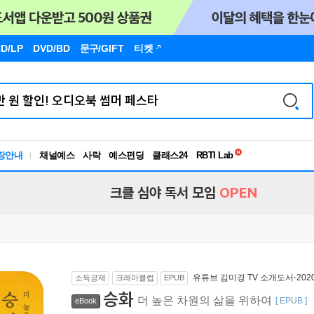
D/LP
DVD/BD
문구
/GIFT
티켓
독서유형검사
RBTI Lab
장안내
채널예스
사락
예스펀딩
클래스24
독서유형검사
크클 심야 독서 모임
OPEN
유튜브 김미경 TV 소개도서-2020
소득공제
크레마클럽
EPUB
승화
더 높은 차원의 삶을 위하여
[ EPUB ]
eBook