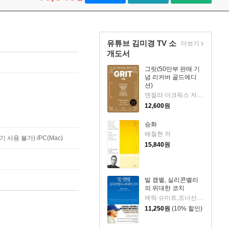
유튜브 김미경 TV 소
더보기
개도서
그릿(50만부 판매 기
념 리커버 골드에디
션)
앤절라 더크워스 저/김미정 역
12,600
원
승화
배철현 저
사용 불가) /PC(Mac)
15,840
원
빌 캠벨, 실리콘밸리
의 위대한 코치
에릭 슈미트,조너선 로젠버그,앨런 이글 저/김민주,이엽 역
11,250
원
(10% 할인)