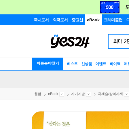
국내도서
외국도서
중고샵
eBook
크레마클럽
C
빠른분야찾기
베스트
신상품
이벤트
바이백
매
웰컴
eBook
자기계발
처세술/삶의자세