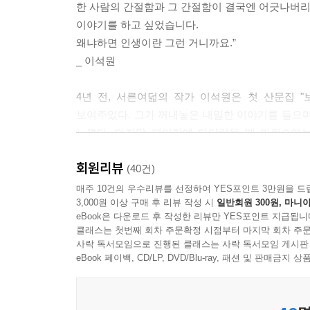
한 사람의 간절함과 그 간절함이 결국엔 어긋나버
이야기를 하고 싶었습니다.
왜냐하면 인생이란 그런 거니까요.”
_ 이석원
4년 전, 서른여덟의 작가 이석원은 첫 산문집 
보여주었다. 그가 꺼내놓은 내밀한 이야기를 들으며
느꼈다. 마지막 페이지에 다다랐을 때 머릿속에는
기억되지 않을 것이다.’ 그 사실은 특별하지 않은
회원리뷰
했다. 그렇게 ‘보통의 존재’에 대해 담담한 어조로
(40건)
매주 10건의 우수리뷰를 선정하여 YES포인트 3만원을 드
3,000원 이상 구매 후 리뷰 작성 시
일반회원 300원, 마니아
스스로를 밀실에 가둬버린 남자의 고백,
eBook은 다운로드 후 작성한 리뷰만 YES포인트 지급됩니
우리는 무엇으로 우리의 존재를 증명할 수 있을까?
클래스는 첫번째 회차 주문확정 시점부터 마지막 회차 주문
사락 독서모임으로 진행된 클래스는 사락 독서모임 게시판
이석원의 글은 빠르게, 그리고 선명하게 읽힌다. 
eBook 페이백, CD/LP, DVD/Blu-ray, 패션 및 판매금
존재"가 그랬던 것처럼 독자를 순간순간 멈춰 서게 