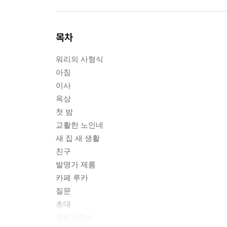
목차
워리의 사형식
아침
이사
옥상
첫 밤
교활한 노인네
새 집 새 생활
친구
발명가 제롬
카페 루카
질문
초대
크리스마스