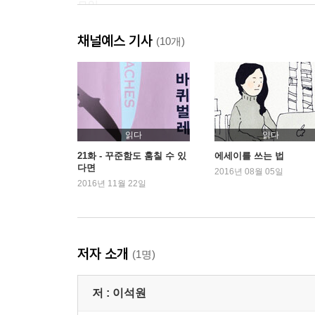
모임
해프닝
채널예스 기사
개 살해 사건
(10개)
작은 눈
두번째 만남
2인조
혼란
방세옥
읽다
읽다
음모
21화 - 꾸준함도 훔칠 수 있
에세이를 쓰는 법
다면
재회
2016년 08월 05일
2016년 11월 22일
봉투
비망록
인터뷰
곽소영
저자 소개
(1명)
용휘의 사생활
아이들과의 전쟁
저 :
이석원
소영과 술을 마시다