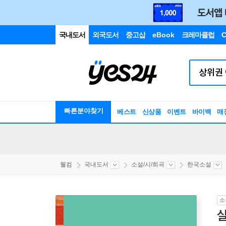
국내도서
외국도서
중고샵
eBook
크레마클럽
C
빠른분야찾기
베스트
신상품
이벤트
바이백
매
웰컴
국내도서
소설/시/희곡
한국소설
소