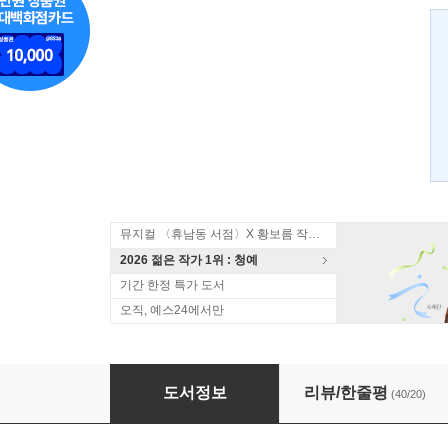
뮤지컬 〈휴남동 서점〉X 황보름 작가 북토크
2026 젊은 작가 1위 : 청예
기간 한정 특가 도서
오직, 예스24에서만
실내인간
도서정보
리뷰/한줄평
(40/20)