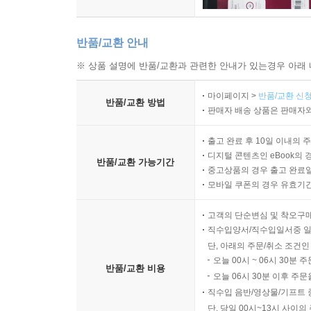
반품/교환 안내
※ 상품 설명에 반품/교환과 관련한 안내가 있는경우 아래 
마이페이지 >
반품/교환 신청
반품/교환 방법
판매자 배송 상품은 판매자와
출고 완료 후 10일 이내의 
디지털 콘텐츠인 eBook의 
반품/교환 가능기간
중고상품의 경우 출고 완료일
모바일 쿠폰의 경우 유효기간(
고객의 단순변심 및 착오구
직수입양서/직수입일서중 일
단, 아래의 주문/취소 조건인
오늘 00시 ~ 06시 30분 
반품/교환 비용
오늘 06시 30분 이후 주문
직수입 음반/영상물/기프트 
단, 당일 00시~13시 사이