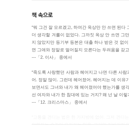
책 속으로
“뭐 그건 잘 모르겠고, 하여간 옥상만 안 쓰면 된다 
더 생각할 겨를이 없었다. 그까짓 옥상 안 쓰면 그
지 않았지만 등기부 등본은 대출 하나 받은 것 없이 
면 그애와 정말로 멀어질지 모른다는 두려움을 갖고
---「2. 이사」 중에서
“죽도록 사랑했던 사람과 헤어지고 나면 다른 사람과
어. 정말 많이. 그런데 헤어졌어. 헤어지는 데 이유가
보면서도 그녀와 내가 왜 헤어졌어야 했는가를 생각하
선 여자와 내가 한 침대에 있는 거지? 왜 넌 날 이
---「12. 크리스마스」 중에서
“고통을 견디는 법은 한 가지밖에 없어. 그저 견디는
안해지는 순간이 오리라는 믿음. 그거만 저버리지 않