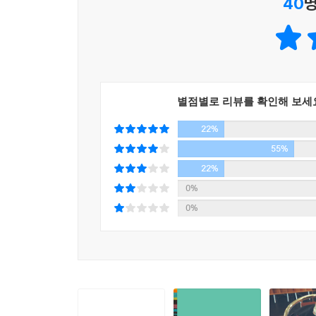
40
명
“정말 사랑했던 사람하고는 영원히 못 헤어져.
누굴 만나든
그저 무덤 위에 또 무덤을 쌓는 것뿐이지.”
이야기는 실연의 상처를 입은 주인공 용우가 낯선
유약한 성품을 지닌 용우는 안 그래도 상처투성이
별점별로 리뷰를 확인해 보세
친형처럼 따르게 된다. 『실내인간』은 바로 용우가 
22%
기상천외한 삶을 통해 자신이 쌓은 탑에 갇혀버린 
55%
인생은 멀리서 보면 희극이나 가까이서 보면 비극
22%
알게 되면서, 아니 어떤 게 진짜인지조차 모르는 상
0%
그리고 묻는다. 우리가 옳다고 믿으며 살아가는 것,
0%
사람이 다른 누군가를 이해한다고 믿는 것이 얼마나