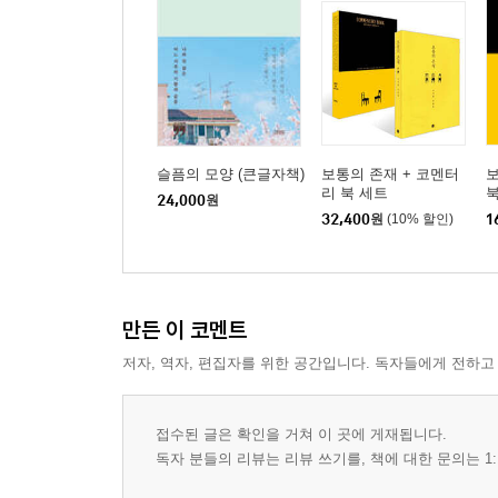
용휘네 집
용휘의 일생
해바라기
마지막 순간
누가 꽃밭을 흔들어놓았나
용휘의 사형식
슬픔의 모양 (큰글자책)
보통의 존재 + 코멘터
보
리 북 세트
꿈
24,000
원
32,400
원
(10% 할인)
1
Au revoir
마지막 질문
만든 이 코멘트
저자, 역자, 편집자를 위한 공간입니다. 독자들에게 전하고
접수된 글은 확인을 거쳐 이 곳에 게재됩니다.
독자 분들의 리뷰는 리뷰 쓰기를, 책에 대한 문의는 1: