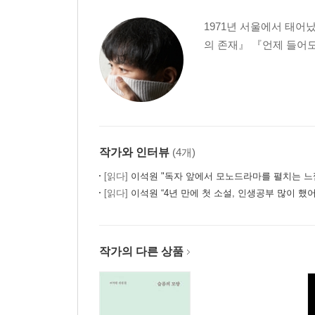
실내인간
낙엽
1971년 서울에서 태어
사재기
의 존재』 『언제 들어도
톰과 제리
제안
소영의 이야기
고라니
거부
가짜 권순원의 꿈
작가와 인터뷰
(4개)
폐허
[읽다]
이석원 "독자 앞에서 모노드라마를 펼치는 느
소문
[읽다]
이석원 “4년 만에 첫 소설, 인생공부 많이 했어
사고
결심
재규어
작가의 다른 상품
권과 용
거짓말쟁이 혹은 정신병자 혹은 몽상가
소원
초대