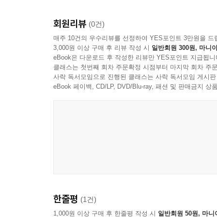
● 이 책의 특징
회원리뷰
(0건)
- 오늘날 마태복음 저자의 가르침을 어떻게 따라야 
매주 10건의 우수리뷰를 선정하여 YES포인트 3만원을 드
- 마태복음을 쉽게 이해할 수 있도록 강해하여, 신앙
3,000원 이상 구매 후 리뷰 작성 시
일반회원 300원, 마니아
eBook은 다운로드 후 작성한 리뷰만 YES포인트 지급됩니
● 대상 독자
클래스는 첫번째 회차 주문확정 시점부터 마지막 회차 주문
사락 독서모임으로 진행된 클래스는 사락 독서모임 게시판
- 마태복음을 본문으로 설교하려는 사역자
eBook 페이백, CD/LP, DVD/Blu-ray, 패션 및 판매금
- 마태복음 전체를 체계적이고, 쉽게 공부하고 싶은
- 다른 복음서와 차별되는 마태복음만의 특징을 자
- 참된 제자의 삶이 무엇인지 궁금한 성도
- 산상수훈과 주기도문에 대해 자세히 알고 싶은 성
한줄평
(1건)
1,000원 이상 구매 후 한줄평 작성 시
일반회원 50원, 마니