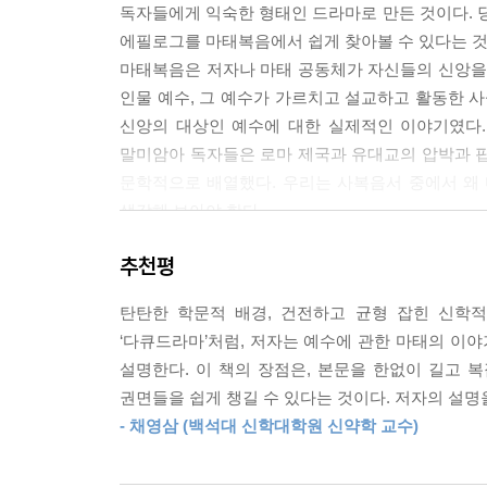
독자들에게 익숙한 형태인 드라마로 만든 것이다. 당
님의 나라가 이미 이 세상에 도래했다는 것이다. 약
에필로그를 마태복음에서 쉽게 찾아볼 수 있다는 것
--- 「III. 도전과 대응: 배척당하신 예수의 반응 11:2
마태복음은 저자나 마태 공동체가 자신들의 신앙을
인물 예수, 그 예수가 가르치고 설교하고 활동한 사
24-25장은 종말에 대한 설교 모음이다. 왜 저자
신앙의 대상인 예수에 대한 실제적인 이야기였다.
겼기 때문일 것이다. 즉 예수의 죽음을 역사의 마
말미암아 독자들은 로마 제국과 유대교의 압박과 핍
을 역사의 마지막에 일어날 이스라엘과 인류의 종말
문학적으로 배열했다. 우리는 사복음서 중에서 왜
를 아브라함과 다윗의 자손으로 소개하는 마태복음의 
생각해 보아야 한다.
통해 다윗에게 주신 언약(삼하 7:12-16)은 종말
음과 부활은 이 언약을 성취하는 종말론적인 사건이
추천평
● ‘산책하듯 읽는 신약 이야기’ 시리즈 소개
01 〈히브리서 산책: 성취와 기다림〉(최승락 지음)
--- 「IV. 절정과 반전: 수난, 죽음, 그리고 부활 24:1-28:2
탄탄한 학문적 배경, 건전하고 균형 잡힌 신학적
02 〈마태복음 산책: 내러티브와 드라마로 읽는 마
‘다큐드라마’처럼, 저자는 예수에 관한 마태의 이
설명한다. 이 책의 장점은, 본문을 한없이 길고
* 산책을 하듯이 쉽고 친절하게 신약 성경 각 권의 
권면들을 쉽게 챙길 수 있다는 것이다. 저자의 설
* 신약 연구의 전문가들이 전하는 깊이 있는 성경 
- 채영삼 (백석대 신학대학원 신약학 교수)
* 독자의 일상과 성경의 메시지를 연결하는 통찰력 
* 성경을 제대로 읽어 보고자 하는 분들을 위한 실