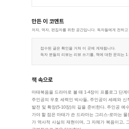
(1) 세례 요한의 죽음(14:1-12)
(2) 오병이어 기적(14:13-21)
만든 이 코멘트
(3) 물위로 걸으시다(14:22-36)
(4) 바리새인과 서기관들의 도전(15:1-20)
저자, 역자, 편집자를 위한 공간입니다. 독자들에게 전하고
(5) 가나안 여자의 믿음(15:21-28)
(6) 치유 사역과 표적(15:29-39)
접수된 글은 확인을 거쳐 이 곳에 게재됩니다.
(7) 표적 요구(16:1-12)
독자 분들의 리뷰는 리뷰 쓰기를, 책에 대한 문의는 1:
(8) 베드로의 신앙 고백, 예수의 수난 및 죽음 예고(16:
(9) 영광스럽게 변화되시다(17:1-13)
(10) 귀신 들린 아이를 고치고, 성전세를 내시다(17:14
책 속으로
(11) 교회 생활에 대한 설교(18:1-35)
(12) 이혼 문제 제기(19:1-12)
마태복음을 드라마로 볼 때 1-4장이 프롤로그 단계
(13) 천국 백성의 조건(19:13-20:16)
주인공의 우호 세력인 박사들, 주인공이 세례와 신적
(14) 제자들의 자리다툼, 예수의 두 맹인 치유(20:17-
발전 및 확장(5-10장)의 길을 준비한다. 주인공
6. 지도자들을 향한 심판 선언 21:1-23:39 182
가야 할 점은 마태가 쓴 드라마는 그리스-로마는 물
(1) 예루살렘 입성과 성전 청결 사건(21:1-17)
가 역사적 사실의 재현이며, 그 자체가 복음이고,
(2) 심판을 선언하시다(21:18-22:14)