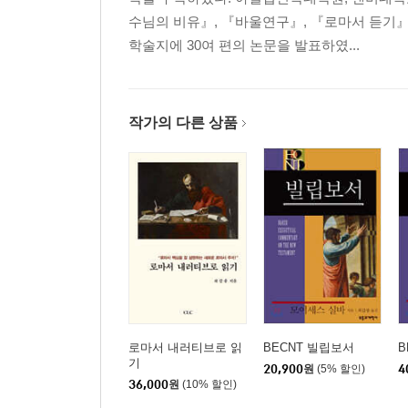
(8) 기도와 응답, 넓은 길과 좁은 길(7:7-29)
수님의 비유』, 『바울연구』, 『로마서 듣기』
2. 치유와 이적 사역(8:1-9:38)
학술지에 30여 편의 논문을 발표하였...
(1) 나병환자와 중풍병자를 고치시다(8:1-13)
(2) 베드로의 장모와 귀신 들린 자를 고치시다(8:14-1
(3) 제자의 조건(8:18-22)
(4) 자연과 영적 세계를 통제하시다(8:23-34)
작가의 다른 상품
(5) 중풍병자를 고치시다(9:1-8)
(6) 세리 마태를 부르시다(9:9-13)
(7) 금식 논쟁(9:14-17)
(8) 계속되는 여러 치유 사역(9:18-38)
3. 제자 파송 설교(10:1-11:1)
III. 도전과 대응: 배척당하신 예수의 반응 11:2-23:3
1. 세례 요한과 예수(11:2-19)
2. 두 반응: 배척과 수용(11:20-30)
로마서 내러티브로 읽
BECNT 빌립보서
B
3. 배척당하시다(12:1-50)
기
20,900
원
(5% 할인)
4
4. 예수의 대응: 천국 비유 설교(13:1-58)
36,000
원
(10% 할인)
5. 심화되는 도전과 대응(14:1-20:34)