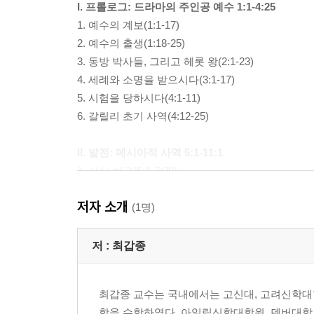
I. 프롤로그: 드라마의 주인공 예수 1:1-4:25
1. 예수의 계보(1:1-17)
2. 예수의 출생(1:18-25)
3. 동방 박사들, 그리고 헤롯 왕(2:1-23)
4. 세례와 소명을 받으시다(3:1-17)
5. 시험을 당하시다(4:1-11)
6. 갈릴리 초기 사역(4:12-25)
II. 발전: 메시아적 사역 5:1-11:1
1. 산상 설교(5:1-7:29)
(1) 팔복(5:3-12)
저자 소개
(2) 세상의 소금과 빛(5:13-16)
(1명)
(3) 예수와 율법(5:17-48)
(4) 구제와 기도(6:1-8)
저 :
최갑종
(5) 주기도문(6:9-15)
(6) 금식과 재물(6:16-34)
최갑종 교수는 국내에서는 고신대, 고려신학대
(7) 비판(7:1-6)
학을 수학하였다. 아일립신학대학원, 덴버대학