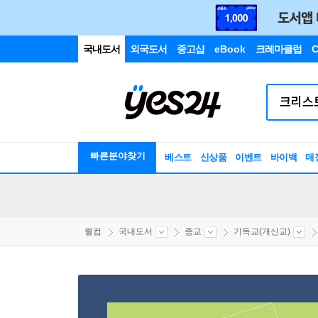
국내도서
외국도서
중고샵
eBook
크레마클럽
C
빠른분야찾기
베스트
신상품
이벤트
바이백
매
웰컴
국내도서
종교
기독교(개신교)