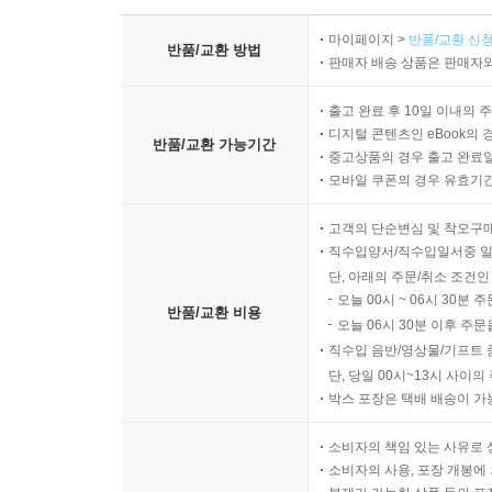
마이페이지 >
반품/교환 신청
반품/교환 방법
판매자 배송 상품은 판매자와
출고 완료 후 10일 이내의 
디지털 콘텐츠인 eBook의 
반품/교환 가능기간
중고상품의 경우 출고 완료일
모바일 쿠폰의 경우 유효기간(
고객의 단순변심 및 착오구
직수입양서/직수입일서중 일
단, 아래의 주문/취소 조건인
오늘 00시 ~ 06시 30분 
반품/교환 비용
오늘 06시 30분 이후 주문
직수입 음반/영상물/기프트 
단, 당일 00시~13시 사이
박스 포장은 택배 배송이 가
소비자의 책임 있는 사유로 
소비자의 사용, 포장 개봉에 