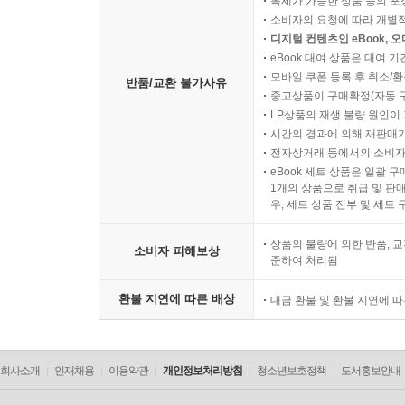
복제가 가능한 상품 등의 포장을 
소비자의 요청에 따라 개별
디지털 컨텐츠인 eBook, 
eBook 대여 상품은 대여 기
모바일 쿠폰 등록 후 취소/환
반품/교환 불가사유
중고상품이 구매확정(자동 
LP상품의 재생 불량 원인이 기
시간의 경과에 의해 재판매가
전자상거래 등에서의 소비자
eBook 세트 상품은 일괄 
1개의 상품으로 취급 및 판매
우, 세트 상품 전부 및 세트
상품의 불량에 의한 반품, 교
소비자 피해보상
준하여 처리됨
환불 지연에 따른 배상
대금 환불 및 환불 지연에 
회사소개
인재채용
이용약관
개인정보처리방침
청소년보호정책
도서홍보안내