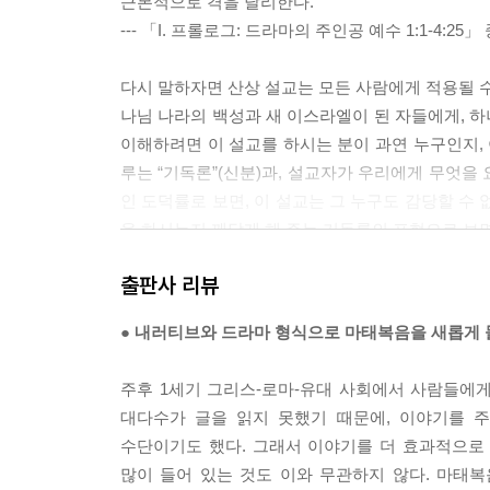
근본적으로 격을 달리한다.
(3) 세금, 부활, 계명, 다윗의 자손 논쟁(22:15-46)
--- 「I. 프롤로그: 드라마의 주인공 예수 1:1-4:25
(4) 서기관과 바리새인을 꾸짖으시다(23:1-39)
다시 말하자면 산상 설교는 모든 사람에게 적용될 수
IV. 절정과 반전: 수난, 죽음, 그리고 부활 24:1-28:2
나님 나라의 백성과 새 이스라엘이 된 자들에게, 하
1. 종말 설교(24:1-25:46)
이해하려면 이 설교를 하시는 분이 과연 누구인지, 
2. 수난, 십자가에서 죽으시다(26:1-27:61)
루는 “기독론”(신분)과, 설교자가 우리에게 무엇을
(1) 죽음을 준비하시다(26:1-46)
인 도덕률로 보면, 이 설교는 그 누구도 감당할 수
(2) 체포되고 재판을 받으시다(26:47-27:26)
을 하시는지 깨닫게 해 주는 기독론의 표현으로 보면
(3) 처형당하고 장사되시다(27:27-61)
--- 「II. 발전: 메시아적 사역 5:1-11:1」 중에서
3. 위대한 반전: 부활과 새로운 시작(27:62-28:20)
출판사 리뷰
(1) 무덤을 지키는 경비병들(27:62-66)
많은 설교자가 예수의 비유 설명(13:23)에 근거해
(2) 부활(28:1-15)
● 내러티브와 드라마 형식으로 마태복음을 새롭게 
니까, 가시떨기입니까, 아니면 옥토입니까?”라고 
(3) 에필로그: 부활하신 예수의 분부(28:16-20)
바람직하지 않다. “천국의 비밀을 아는 것이 너희에
주후 1세기 그리스-로마-유대 사회에서 사람들에게
한다. 하나는 이 씨 뿌리는 자의 비유가 예수의 메
나가는 말
대다수가 글을 읽지 못했기 때문에, 이야기를 
의 비밀을 담고 있다는 것이다. 그러므로 이 비유를
주요 참고 문헌
수단이기도 했다. 그래서 이야기를 더 효과적으로
천국의 비밀이 무엇인지 살펴보아야 한다. 예수께서는
많이 들어 있는 것도 이와 무관하지 않다. 마태
국 복음의 씨를 이미 뿌렸음을 강조하신다. 네 번이