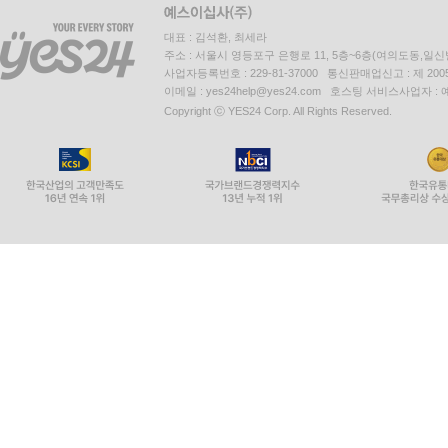
대표 : 김석환, 최세라
주소 : 서울시 영등포구 은행로 11, 5층~6층(여의도동,일신
사업자등록번호 : 229-81-37000 통신판매업신고 : 제 200
이메일 : yes24help@yes24.com 호스팅 서비스사업자 :
Copyright ⓒ YES24 Corp. All Rights Reserved.