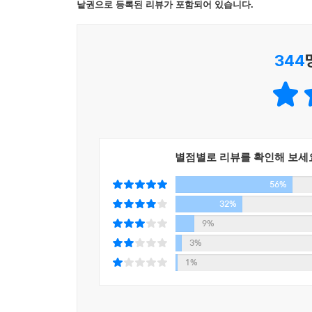
벌이는 숨막힐 듯한 경제전쟁을 흥미진진하게 그려낸다
낱권으로 등록된 리뷰가 포함되어 있습니다.
---「우정의 비즈니스」 중에서
다종다양한 중국식 자본주의를 배경으로 펼쳐진다.
이와 더불어 급속한 개발이 빚어낸 공해 문제, 중
344
뒤로하고 대도시의 빈민으로 전락한 저소득 농민공
거대 비즈니스를 둘러싸고 경쟁하는 한국 대 일본,
흐르는 미묘한 감정까지를 적확하게 포착하고 있다
중국 전역을 답사하며 기본 구성을 다지고 본격적으
작품을 완성했고, 집필
별점별로 리뷰를 확인해 보세
과 동시에 포털 사이트 네이버에 약 3개월 동안(3월
56%
호흡했다. 작가 특유의 생생한 묘사, 박진감 넘치는 
댓글을 기록했다.
32%
9%
작품 속 등장인물처럼 중국에 체류 중인 상사원
3%
노하우를, 한일관계나 한중관계에 관심이 적었던 
1%
향수를, 생동하는 소설을 읽는 기쁨을 원하는 
주요서점에서 7만 세트, 총 21만 권을 선주문하여 초