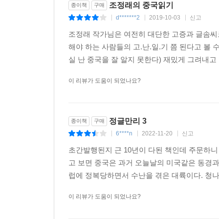
조정래의 중국읽기
종이책
구매
d*******2
2019-10-03
신고
|
|
|
조정래 작가님은 여전히 대단한 고증과 글솜씨
해야 하는 사람들의 고.난.일.기 쯤 된다고 볼 
실 난 중국을 잘 알지 못한다) 재밌게 그려내고
이 리뷰가 도움이 되었나요?
정글만리 3
종이책
구매
6****n
2022-11-20
신고
|
|
|
초간발행된지 근 10년이 다된 책인데 주문하니
고 보면 중국은 과거 오늘날의 미국같은 동경과
럽에 정복당하면서 수난을 겪은 대륙이다. 청
이 리뷰가 도움이 되었나요?