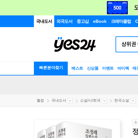
국내도서
외국도서
중고샵
eBook
크레마클럽
C
빠른분야찾기
베스트
신상품
이벤트
바이백
매
웰컴
국내도서
소설/시/희곡
한국소설
소