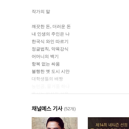
작가의 말
깨끗한 돈, 더러운 돈
내 인생의 주인은 나
한국식 와인 따르기
정글법칙, 약육강식
어머니의 백기
항복 없는 싸움
불행한 옛 도시 시안
대학생들의 배짱
농민공, 물거품 하나
용서는 반성의 선물
채널예스 기사
정글만리 2
(52개)
우정의 비즈니스