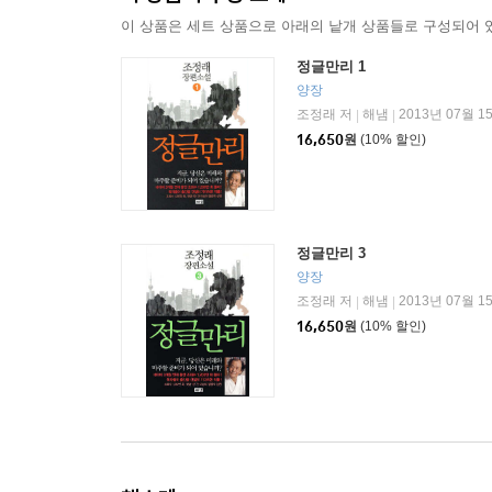
이 상품은 세트 상품으로 아래의 낱개 상품들로 구성되어 
정글만리 1
양장
조정래 저
해냄
2013년 07월 1
|
|
16,650
원
(10% 할인)
정글만리 3
양장
조정래 저
해냄
2013년 07월 1
|
|
16,650
원
(10% 할인)