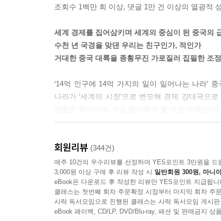
듯 누구에겐가 빌고 싶을 때가 있잖아. 그런 때 떠
조회수 1백만 회 이상, 댓글 1만 건 이상의 열광적 
는 것처럼 찬찬히 말해 나갔다.
“왜 마오 주석이지? 예수는 중국과는 좀 거리가 멀
세계 경제를 집어삼키며 세계의 중심이 된 중국의 
이 많고 많잖아.”
수천 년 국경을 맞댄 우리는 친구인가, 적인가
“많지. 많지만 그 대상들은 너무 머나먼 세월 저쪽에
거대한 중국 대륙을 종횡무진 가로질러 집필한 조정
에 계시면서 큰 효험을 발휘하실 것 같고.”
“그분이 인간인 것을 뻔히 알면서도?”
‘14억 인구에 14억 가지의 일이 일어나는 나라’
송재형이 안타까운 표정을 지었다.
나라가 ‘세계의 시장’으로 변모해 경제 강대국으로
---「대학생들의 배짱」 중에서
영향은 무엇이며, 지금 준비해야 할 것은 무엇인가!
상사원의 삶이란 어쩌면 농부의 삶보다 더 허망한 
대한민국의 시대와 역사를 가로지르는 대하소설 
인가. 종이쪽에 그림을 그렸을 뿐인 돈이라는 허상
회원리뷰
작가가 신작 장편소설 『정글만리』와 함께 다시 
(344건)
주의―돈을 신으로 모신 이념이다. 그건 솔직담백
작가적 고민이 중국을 비롯한 세계 경제에 대한 통
매주 10건의 우수리뷰를 선정하여 YES포인트 3만원을 드
이 가지려고 총소리 나지 않게 벌이는 전쟁의 최전
3,000원 이상 구매 후 리뷰 작성 시
일반회원 300원, 마니아
구성되어 총 3,615매의 전 3권으로 완결되었다.
eBook은 다운로드 후 작성한 리뷰만 YES포인트 지급됩니
인가……. 그 물음 앞에서 자꾸만 커지는 것이 회의
건재한 모습을 보고 중국을 무대로 소설을 써봐야겠다
클래스는 첫번째 회차 주문확정 시점부터 마지막 회차 주문
어다닌 상사원들의 삶이란 결국 하잘것없는 퇴직금에
사락 독서모임으로 진행된 클래스는 사락 독서모임 게시판
0고개 넘기면서부터 얼음 덮인 비탈길에서 미끄러지
작가는 세계 경제의 중심이 되어 G2로 발돋움한 
eBook 페이백, CD/LP, DVD/Blu-ray, 패션 및 판매금