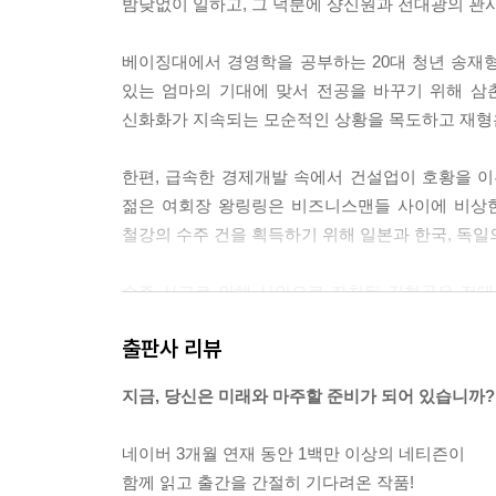
밤낮없이 일하고, 그 덕분에 샹신원과 전대광의 꽌
“1977년 생, 중국 이름 왕링링, 미국 이름 소피
등……. 자네 추리력 좋잖아. 무슨 의혹이 들어?”
베이징대에서 경영학을 공부하는 20대 청년 송재형
어서 맞춰보라는 듯 이토 히데오는 도요토미 아라키
있는 엄마의 기대에 맞서 전공을 바꾸기 위해 
“히야 이것 봐라.” 구미 돋는다는 듯 도요토미 아라
신화화가 지속되는 모순적인 상황을 목도하고 재형은
이었다.
“서른넷이네, 뭘.”
한편, 급속한 경제개발 속에서 건설업이 호황을 
여지껏 말이 없던 이시하라 시로가 뚱하니 말했다.
젊은 여회장 왕링링은 비즈니스맨들 사이에 비상한
“이거야말로 의혹투성이의 문제녀 아닌가. 동 하버드
철강의 수주 건을 획득하기 위해 일본과 한국, 독
진 것은 또 뭐고, 2004년에 중국 진출이면 10년
로 그렇게 될 수가 없는 일이고, 그 집안은 도대체 
수주 사고로 인해 시안으로 좌천된 김현곤은 전대
도요토미 아라키가 못내 기분 상한다는 투로 말했다
철강 납품을 의뢰받는다. 중국 정부의 서부대개발 
“그래, 아주 제대로 조목조목 짚었어. 꼭 탐정소설
출판사 리뷰
---「정글법칙, 약육강식」 중에서
프랑스 명품 회사 이사인 자크 카방은 광저우의 
지금, 당신은 미래와 마주할 준비가 되어 있습니까?
인건비를 이용해 유럽시장에 명품 액세서리와 장식
“옌링도 마오 주석이 신이라고 생각해?”
않은 리완싱은 자크 카방의 요구에 맞추어주지 않고
“나도 재형 씨가 그 문제 이상하게 생각하리라 짐작
네이버 3개월 연재 동안 1백만 이상의 네티즌이
건 정확한 말이 아니고 그분을 신으로 받들어도 좋지
함께 읽고 출간을 간절히 기다려온 작품!