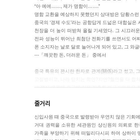
“아 예에……, 제가 명함이…….”
명함 교환을 예상하지 못했던지 상대방은 당황스런 
중국의 ‘경제 수도’라는 공항답게 드넓은 대합실은 
천장을 더 높이 떠받쳐 올릴 기세였다. 그 시끄러
전파 성능이 뛰어난 최첨단 전화기를 쓰면서도 어찌
폰 소지자는 날로 달로 늘어나게 되어 있고, 그 와
---「깨끗한 돈, 더러운 돈」 중에서
중국 특유의 꽌시란 한자로 관계(關係)라고 썼고, 그
고질병이고, 나라 망치는 학연?지연?혈연을 다 합쳐
그 꽌시 때문에 중국에 처음 진출한 외국기업들은 한
야 했다.
줄거리
그런데 전대광은 요행히 샹신원과 꽌시가 맺어져 
비밀 보장이 된다는 것을 믿기 때문이었다. 전대광
신입사원 때 중국으로 발령받아 우연치 않은 기회에 
의 수출입 업무를 언제나 수월하게 풀어주었고, 그
거대 권력을 소유한 세관원인 샹신원의 의뢰로 한
---「내 인생의 주인은 나」 중에서
가족을 부양하기 위해 떠밀리다시피 하여 상하이 