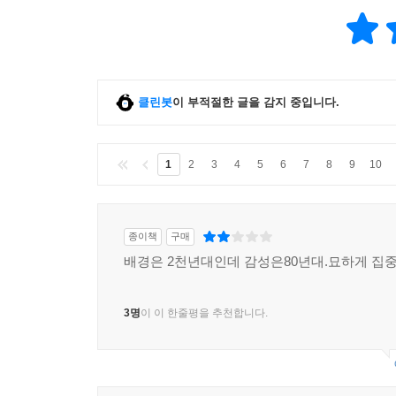
클린봇
이 부적절한 글을 감지 중입니다.
1
2
3
4
5
6
7
8
9
10
종이책
구매
배경은 2천년대인데 감성은80년대.묘하게 집중
3명
이 이 한줄평을 추천합니다.