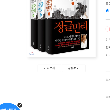
조
정
판
Y
미리보기
공유하기
결
구