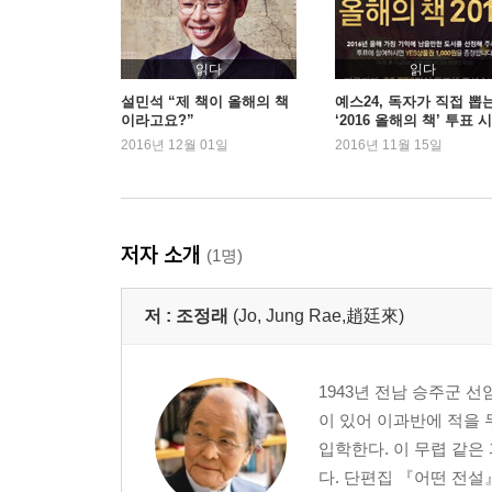
내 사랑, 양아버지
참으로 인간적인 천국
정글 같은 인물
읽다
읽다
장인들, 중국의 영혼
설민석 “제 책이 올해의 책
예스24, 독자가 직접 뽑
이라고요?”
‘2016 올해의 책’ 투표 
어떤 모국과 조국
2016년 12월 01일
2016년 11월 15일
베이징 나들이
돈 놓고 돈 먹기
그래, 나는 아빠지!
질기고 질긴 생고무 기질
저자 소개
(1명)
정글만리 3
저 :
조정래
(Jo, Jung Rae,趙廷來)
일란성 쌍생아
그대, 나의 속사랑
1943년 전남 승주군 
천하를 얻는 법
이 있어 이과반에 적을
바오파후의 끝없는 꿈
입학한다. 이 무렵 같은
다시, 용서는 반성의 선물
다. 단편집 『어떤 전설』