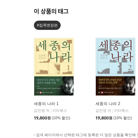
이 상품의 태그
#집콕엔장편
세종의 나라 1
세종의 나라 2
김진명 저
이타북스
김진명 저
이타북스
|
|
19,800
원
(10% 할인)
19,800
원
(10% 할인)
검색 페이지에서 선택된 태그에 등록된 더 많은 상품을 확인해 