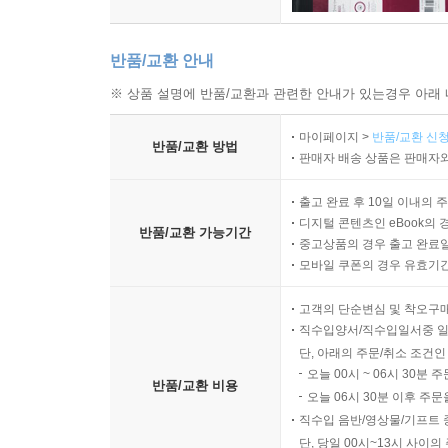
반품/교환 안내
※ 상품 설명에 반품/교환과 관련한 안내가 있는경우 아래 
마이페이지 >
반품/교환 신청
반품/교환 방법
판매자 배송 상품은 판매자와
출고 완료 후 10일 이내의 
디지털 콘텐츠인 eBook의 
반품/교환 가능기간
중고상품의 경우 출고 완료일
모바일 쿠폰의 경우 유효기간(
고객의 단순변심 및 착오구
직수입양서/직수입일서중 일
단, 아래의 주문/취소 조건인
오늘 00시 ~ 06시 30분 
반품/교환 비용
오늘 06시 30분 이후 주문
직수입 음반/영상물/기프트 
단, 당일 00시~13시 사이