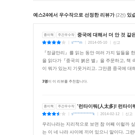
“문학은 인간의 인간다운 삶을 위하여 인간에게 
21세기 한반도와 세계 경제 흐름 속에서 인간의
예스24에서 우수작으로 선정한 리뷰가
(2건)
있습
마련해 줄 것이다.
작가의 말
중국에 대해서 더 안 것 같
종이책
주간우수작
s****m
2014-05-10
신고
|
|
|
지금 중국의 인구는 14억에 이르렀고, 중국은 G
『정글만리』를 읽는 동안 여러 가지 일들을 한 
40년이나 앞당겼기 때문이다. 그러나 그건 흔히 말하
을 읽다가『중국의 붉은 별』을 주문하고, 책 
그렇듯이.
이 뭐가 있는지 기웃거리고. 그만큼 중국에 대해
이제 머지않아 중국이 G1이 되리라는 것을 부인
동시에 수천 년 동안 국경을 맞대온 우리 한반도와 
3명
이 이 리뷰를 추천합니다.
중국인들이 오늘을 이루어내는 동안 겪은 삶의 애환과
'런타이뚸(人太多)! 런타이뚸
종이책
주간우수작
s*************k
2014-02-12
신고
|
|
|
우리나라는 지리적으로 보면 참 어째 이럴까 싶을
는 이 네 나라 사이에 끼어 있으니 말이다. 그