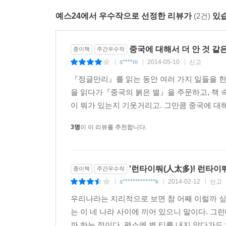
21세기 한반도와 세계 경제 흐름 속에서 인간의
예스24에서 우수작으로 선정한 리뷰가
(2건)
있습
마련해 줄 것이다.
작가의 말
중국에 대해서 더 안 것 같
종이책
주간우수작
s****m
2014-05-10
신고
|
|
|
지금 중국의 인구는 14억에 이르렀고, 중국은 G
『정글만리』를 읽는 동안 여러 가지 일들을 한 
40년이나 앞당겼기 때문이다. 그러나 그건 흔히 말하
을 읽다가『중국의 붉은 별』을 주문하고, 책 
그렇듯이.
이 뭐가 있는지 기웃거리고. 그만큼 중국에 대해
이제 머지않아 중국이 G1이 되리라는 것을 부인
동시에 수천 년 동안 국경을 맞대온 우리 한반도와 
3명
이 이 리뷰를 추천합니다.
중국인들이 오늘을 이루어내는 동안 겪은 삶의 애환과
'런타이뚸(人太多)! 런타이뚸
종이책
주간우수작
s*************k
2014-02-12
신고
|
|
|
우리나라는 지리적으로 보면 참 어째 이럴까 싶을
는 이 네 나라 사이에 끼어 있으니 말이다. 그
까 하는 점이다. 평소엔 별 티를 내지 않다가도