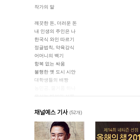
작가의 말
깨끗한 돈, 더러운 돈
내 인생의 주인은 나
한국식 와인 따르기
정글법칙, 약육강식
어머니의 백기
항복 없는 싸움
불행한 옛 도시 시안
대학생들의 배짱
농민공, 물거품 하나
용서는 반성의 선물
채널예스 기사
정글만리 2
(52개)
우정의 비즈니스
내 사랑, 양아버지