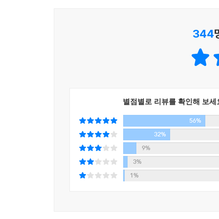
---「우정의 비즈니스」 중에서
다종다양한 중국식 자본주의를 배경으로 펼쳐진다.
이와 더불어 급속한 개발이 빚어낸 공해 문제, 중
344
뒤로하고 대도시의 빈민으로 전락한 저소득 농민공
거대 비즈니스를 둘러싸고 경쟁하는 한국 대 일본,
흐르는 미묘한 감정까지를 적확하게 포착하고 있다
중국 전역을 답사하며 기본 구성을 다지고 본격적으
작품을 완성했고, 집필
별점별로 리뷰를 확인해 보세
과 동시에 포털 사이트 네이버에 약 3개월 동안(3월
56%
호흡했다. 작가 특유의 생생한 묘사, 박진감 넘치는 
댓글을 기록했다.
32%
9%
작품 속 등장인물처럼 중국에 체류 중인 상사원
3%
노하우를, 한일관계나 한중관계에 관심이 적었던 
1%
향수를, 생동하는 소설을 읽는 기쁨을 원하는 
주요서점에서 7만 세트, 총 21만 권을 선주문하여 초
“문학은 인간의 인간다운 삶을 위하여 인간에게 