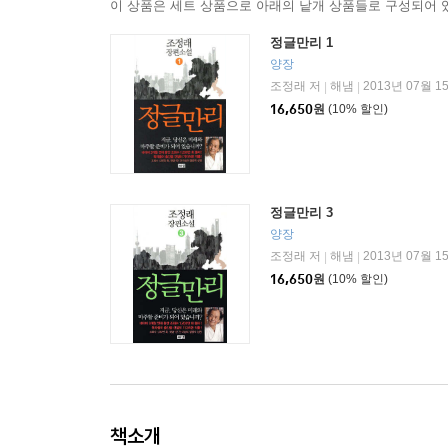
이 상품은 세트 상품으로 아래의 낱개 상품들로 구성되어 
정글만리 1
양장
조정래 저
해냄
2013년 07월 1
|
|
16,650
원
(10% 할인)
정글만리 3
양장
조정래 저
해냄
2013년 07월 1
|
|
16,650
원
(10% 할인)
책소개