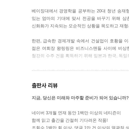
등……. 자네 추리력 좋잖아. 무슨 의혹이 들어?”
베이징대에서 경영학을 공부하는 20대 청년 송재형
어서 맞춰보라는 듯 이토 히데오는 도요토미 아라키
있는 엄마의 기대에 맞서 전공을 바꾸기 위해 
“히야 이것 봐라.” 구미 돋는다는 듯 도요토미 아라
신화화가 지속되는 모순적인 상황을 목도하고 재형은
이었다.
“서른넷이네, 뭘.”
한편, 급속한 경제개발 속에서 건설업이 호황을 
여지껏 말이 없던 이시하라 시로가 뚱하니 말했다.
젊은 여회장 왕링링은 비즈니스맨들 사이에 비상한
“이거야말로 의혹투성이의 문제녀 아닌가. 동 하버드
철강의 수주 건을 획득하기 위해 일본과 한국, 독
진 것은 또 뭐고, 2004년에 중국 진출이면 10년
로 그렇게 될 수가 없는 일이고, 그 집안은 도대체 
수주 사고로 인해 시안으로 좌천된 김현곤은 전대
도요토미 아라키가 못내 기분 상한다는 투로 말했다
철강 납품을 의뢰받는다. 중국 정부의 서부대개발 
“그래, 아주 제대로 조목조목 짚었어. 꼭 탐정소설
출판사 리뷰
---「정글법칙, 약육강식」 중에서
프랑스 명품 회사 이사인 자크 카방은 광저우의 
지금, 당신은 미래와 마주할 준비가 되어 있습니까?
인건비를 이용해 유럽시장에 명품 액세서리와 장식
“옌링도 마오 주석이 신이라고 생각해?”
않은 리완싱은 자크 카방의 요구에 맞추어주지 않고
“나도 재형 씨가 그 문제 이상하게 생각하리라 짐작
네이버 3개월 연재 동안 1백만 이상의 네티즌이
건 정확한 말이 아니고 그분을 신으로 받들어도 좋지
함께 읽고 출간을 간절히 기다려온 작품!
듯 누구에겐가 빌고 싶을 때가 있잖아. 그런 때 떠
조회수 1백만 회 이상, 댓글 1만 건 이상의 열광적 