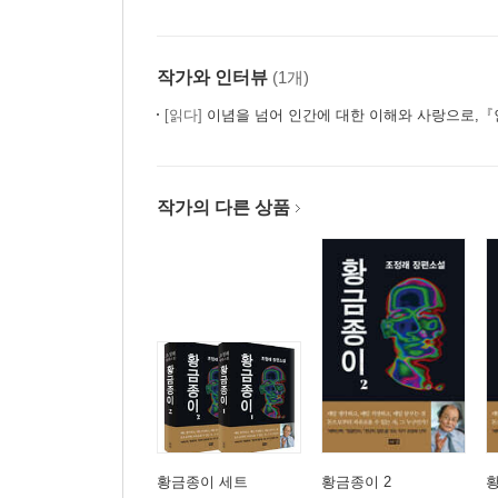
진심으로 사랑하라
벼룩의 간을 빼먹지
사람은 다 보물
작가와 인터뷰
(1개)
사랑은 하늘의 힘
[읽다]
이념을 넘어 인간에 대한 이해와 사랑으로,『인간
작가 연보
작가의 다른 상품
황금종이 세트
황금종이 2
황