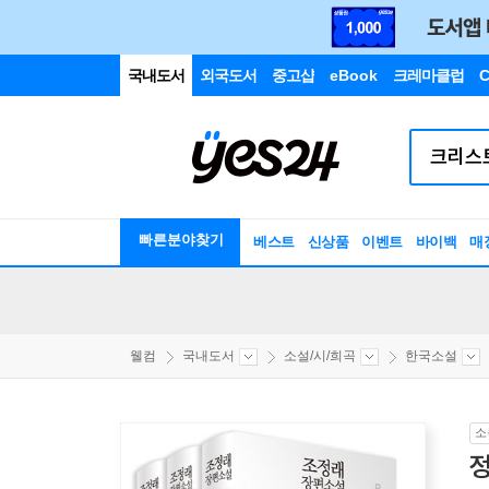
국내도서
외국도서
중고샵
eBook
크레마클럽
C
빠른분야찾기
베스트
신상품
이벤트
바이백
매
웰컴
국내도서
소설/시/희곡
한국소설
소