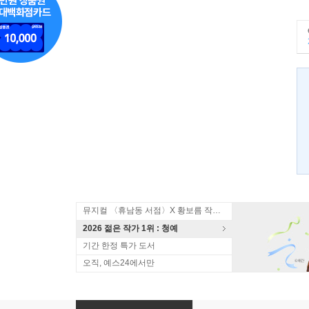
뮤지컬 〈휴남동 서점〉X 황보름 작가 북토크
2026 젊은 작가 1위 : 청예
기간 한정 특가 도서
오직, 예스24에서만