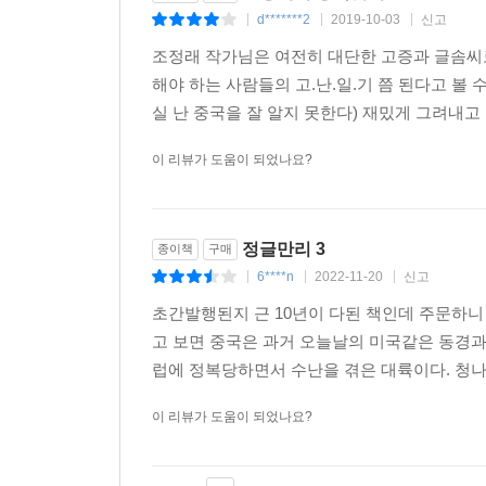
d*******2
2019-10-03
신고
|
|
|
조정래 작가님은 여전히 대단한 고증과 글솜씨
해야 하는 사람들의 고.난.일.기 쯤 된다고 볼 
실 난 중국을 잘 알지 못한다) 재밌게 그려내고
이 리뷰가 도움이 되었나요?
정글만리 3
종이책
구매
6****n
2022-11-20
신고
|
|
|
초간발행된지 근 10년이 다된 책인데 주문하니
고 보면 중국은 과거 오늘날의 미국같은 동경과
럽에 정복당하면서 수난을 겪은 대륙이다. 청
이 리뷰가 도움이 되었나요?