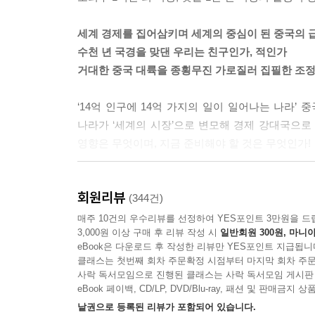
는 것처럼 찬찬히 말해 나갔다.
“왜 마오 주석이지? 예수는 중국과는 좀 거리가 멀
세계 경제를 집어삼키며 세계의 중심이 된 중국의 
이 많고 많잖아.”
수천 년 국경을 맞댄 우리는 친구인가, 적인가
“많지. 많지만 그 대상들은 너무 머나먼 세월 저쪽에
거대한 중국 대륙을 종횡무진 가로질러 집필한 조정
에 계시면서 큰 효험을 발휘하실 것 같고.”
“그분이 인간인 것을 뻔히 알면서도?”
‘14억 인구에 14억 가지의 일이 일어나는 나라’
송재형이 안타까운 표정을 지었다.
나라가 ‘세계의 시장’으로 변모해 경제 강대국으로
---「대학생들의 배짱」 중에서
영향은 무엇이며, 지금 준비해야 할 것은 무엇인가!
상사원의 삶이란 어쩌면 농부의 삶보다 더 허망한 
대한민국의 시대와 역사를 가로지르는 대하소설 
인가. 종이쪽에 그림을 그렸을 뿐인 돈이라는 허상
회원리뷰
작가가 신작 장편소설 『정글만리』와 함께 다시 
(344건)
주의―돈을 신으로 모신 이념이다. 그건 솔직담백
작가적 고민이 중국을 비롯한 세계 경제에 대한 통
매주 10건의 우수리뷰를 선정하여 YES포인트 3만원을 드
이 가지려고 총소리 나지 않게 벌이는 전쟁의 최전
3,000원 이상 구매 후 리뷰 작성 시
일반회원 300원, 마니아
구성되어 총 3,615매의 전 3권으로 완결되었다.
eBook은 다운로드 후 작성한 리뷰만 YES포인트 지급됩니
인가……. 그 물음 앞에서 자꾸만 커지는 것이 회의
건재한 모습을 보고 중국을 무대로 소설을 써봐야겠다
클래스는 첫번째 회차 주문확정 시점부터 마지막 회차 주문
어다닌 상사원들의 삶이란 결국 하잘것없는 퇴직금에
사락 독서모임으로 진행된 클래스는 사락 독서모임 게시판
0고개 넘기면서부터 얼음 덮인 비탈길에서 미끄러지
작가는 세계 경제의 중심이 되어 G2로 발돋움한 
eBook 페이백, CD/LP, DVD/Blu-ray, 패션 및 판매금
벌이는 숨막힐 듯한 경제전쟁을 흥미진진하게 그려낸다
낱권으로 등록된 리뷰가 포함되어 있습니다.