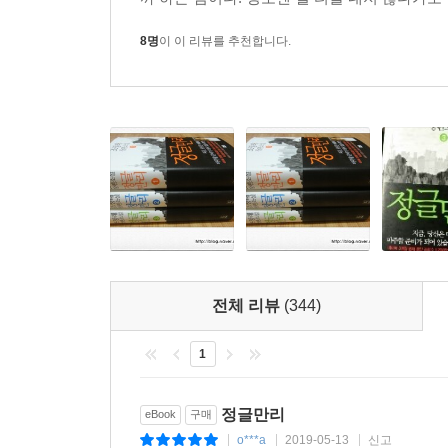
8명
이 이 리뷰를 추천합니다.
전체 리뷰
(344)
1
정글만리
eBook
구매
o***a
2019-05-13
신고
|
|
|