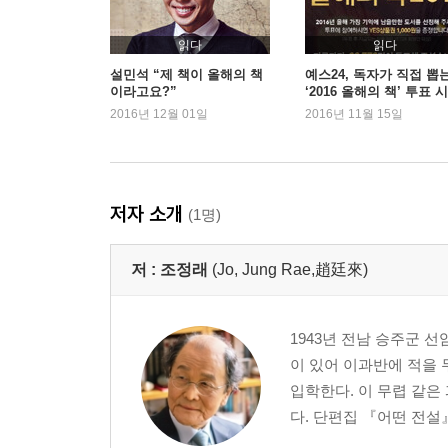
참으로 인간적인 천국
정글 같은 인물
읽다
읽다
장인들, 중국의 영혼
설민석 “제 책이 올해의 책
예스24, 독자가 직접 뽑
이라고요?”
‘2016 올해의 책’ 투표 
어떤 모국과 조국
2016년 12월 01일
2016년 11월 15일
베이징 나들이
돈 놓고 돈 먹기
그래, 나는 아빠지!
질기고 질긴 생고무 기질
저자 소개
(1명)
정글만리 3
저 :
조정래
(Jo, Jung Rae,趙廷來)
일란성 쌍생아
그대, 나의 속사랑
1943년 전남 승주군 
천하를 얻는 법
이 있어 이과반에 적을
바오파후의 끝없는 꿈
입학한다. 이 무렵 같은
다시, 용서는 반성의 선물
다. 단편집 『어떤 전설』
배신 속의 배신