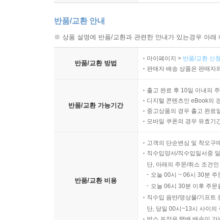
반품/교환 안내
※ 상품 설명에 반품/교환과 관련한 안내가 있는경우 아래 
마이페이지 >
반품/교환 신청
반품/교환 방법
판매자 배송 상품은 판매자와
출고 완료 후 10일 이내의 
디지털 콘텐츠인 eBook의 
반품/교환 가능기간
중고상품의 경우 출고 완료일
모바일 쿠폰의 경우 유효기간(
고객의 단순변심 및 착오구
직수입양서/직수입일서중 일
단, 아래의 주문/취소 조건인
오늘 00시 ~ 06시 30분 
반품/교환 비용
오늘 06시 30분 이후 주문
직수입 음반/영상물/기프트 
단, 당일 00시~13시 사이
박스 포장은 택배 배송이 가