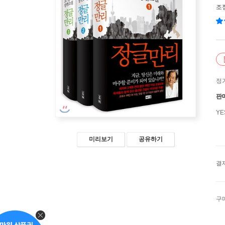
조
정
판
Y
미리보기
공유하기
결
구