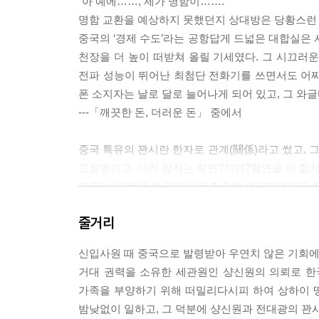
“아 예에……, 제가 명함이…….”
명함 교환을 예상하지 못했던지 상대방은 당황스런 
중국의 ‘경제 수도’라는 공항답게 드넓은 대합실은 
천장을 더 높이 떠받쳐 올릴 기세였다. 그 시끄러
전파 성능이 뛰어난 최첨단 전화기를 쓰면서도 어찌
폰 소지자는 날로 달로 늘어나게 되어 있고, 그 와
---「깨끗한 돈, 더러운 돈」 중에서
중국 특유의 꽌시란 한자로 관계(關係)라고 썼고, 그
고질병이고, 나라 망치는 학연?지연?혈연을 다 합쳐
그 꽌시 때문에 중국에 처음 진출한 외국기업들은 한
야 했다.
줄거리
그런데 전대광은 요행히 샹신원과 꽌시가 맺어져 
비밀 보장이 된다는 것을 믿기 때문이었다. 전대광
신입사원 때 중국으로 발령받아 우연치 않은 기회에 
의 수출입 업무를 언제나 수월하게 풀어주었고, 그
거대 권력을 소유한 세관원인 샹신원의 의뢰로 한
---「내 인생의 주인은 나」 중에서
가족을 부양하기 위해 떠밀리다시피 하여 상하이 
밤낮없이 일하고, 그 덕분에 샹신원과 전대광의 꽌
“1977년 생, 중국 이름 왕링링, 미국 이름 소피