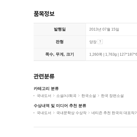
품목정보
발행일
2013년 07월 15일
판형
양장
쪽수, 무게, 크기
1,260쪽 | 1,763g | 127*187
관련분류
카테고리 분류
국내도서
소설/시/희곡
한국소설
한국 장편소설
수상내역 및 미디어 추천 분류
국내도서
국내문학상 수상작
네티즌 추천 한국의 대표작