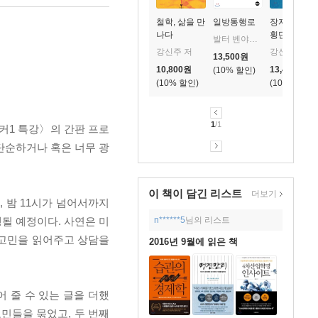
철학, 삶을 만
일방통행로
장자, 차이를
나다
횡단하는 즐
발터 벤야민 저/조형준 역
거운 모험
강신주 저
강신주 저
13,500
원
10,800
원
13,410
원
10
%
10
%
10
%
1
/1
벙커1 특강〉의 간판 프로
단순하거나 혹은 너무 광
이 책이 담긴
리스트
더보기
, 밤 11시가 넘어서까지
n******5
님의 리스트
행될 예정이다. 사연은 미
 고민을 읽어주고 상담을
2016년 9월에 읽은 책
 줄 수 있는 글을 더했
 고민들을 묶었고, 두 번째