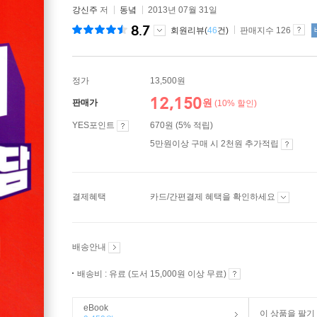
강신주
저
동녘
2013년 07월 31일
8.7
회원리뷰(
46
건)
판매지수 126
정가
13,500원
12,150
원
판매가
(10% 할인)
YES포인트
670원 (5% 적립)
5만원이상 구매 시 2천원 추가적립
결제혜택
카드/간편결제 혜택을 확인하세요
배송안내
배송비 : 유료 (도서 15,000원 이상 무료)
eBook
이 상품을 팔기