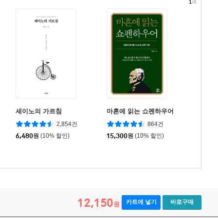
1
/4
세이노의 가르침
마흔에 읽는 쇼펜하우어
2,854건
864건
6,480
원
(10% 할인)
15,300
원
(10% 할인)
12,150
카트에 넣기
바로구매
원