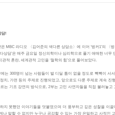
상담!
받은 MBC 라디오 〈김어준의 색다른 상담소〉에 이어 ‘벙커1’의 〈
 '다상담'은 매주 금요일 정신의학이나 심리학으로 풀기 애매한 너무 
치관적 혼란, 세계관적 고민을 ‘철학의 힘’으로 풀어보았다.
에는 300명이 넘는 사람들이 발 디딜 틈이 없을 정도로 빽빽이 서서
일, 정치, 가면 등의 주제로 진행되었고, 앞으로도 다룬 주제로 계속 진
우르는 기조 강연의 방식으로, 2부는 고민 사연자들을 직접 불러놓고
다하지 못했던 이야기들을 덧붙였으며 더 풍부하고 깊은 성찰을 이끌어
로 아무에게나 말할 수 없지만 누구나 공감할 수 있는 가장 은밀하고 사적인