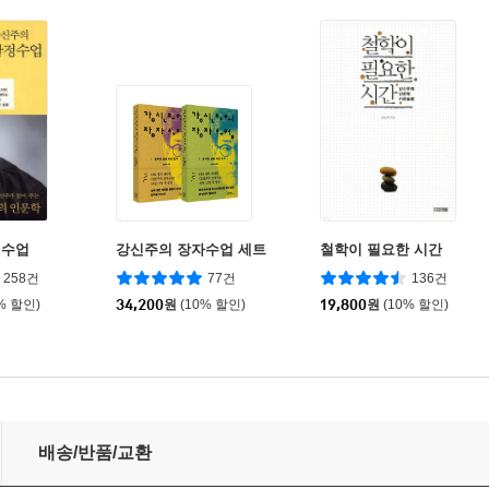
정수업
강신주의 장자수업 세트
철학이 필요한 시간
258건
77건
136건
% 할인)
34,200
원
(10% 할인)
19,800
원
(10% 할인)
배송/반품/교환