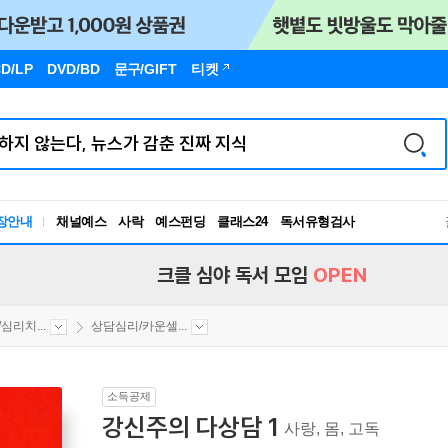
D/LP
DVD/BD
문구
/GIFT
티켓
독서유형검사
장안내
채널예스
사락
예스펀딩
클래스24
RBTI Lab
독서유형검사
크클 심야 독서 모임
OPEN
심리치...
상담심리/카운셀...
소득공제
강신주의 다상담 1
사랑, 몸, 고독