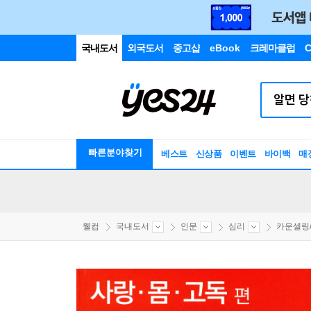
국내도서
외국도서
중고샵
eBook
크레마클럽
C
빠른분야찾기
베스트
신상품
이벤트
바이백
매
웰컴
국내도서
인문
심리
카운셀링/