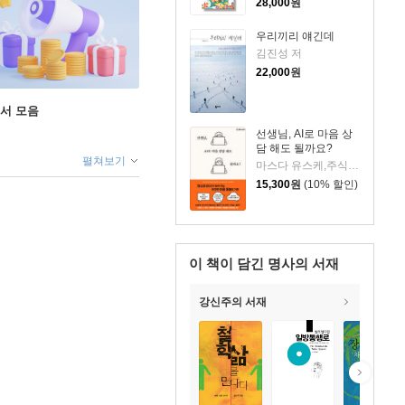
28,000
원
우리끼리 얘긴데
김진성 저
22,000
원
도서 모음
선생님, AI로 마음 상
담 해도 될까요?
펼쳐보기
마스다 유스케,주식회사 카이엔 저/김민영 역
15,300
원
(10% 할인)
이 책이 담긴
명사의 서재
강신주의 서재