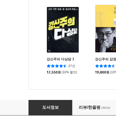
강신주의 다상담 3
강신주의 감
27건
17,550
원
(10% 할인)
19,800
원
(10
강신주의 다상담 1
도서정보
리뷰/한줄평
(36/10)