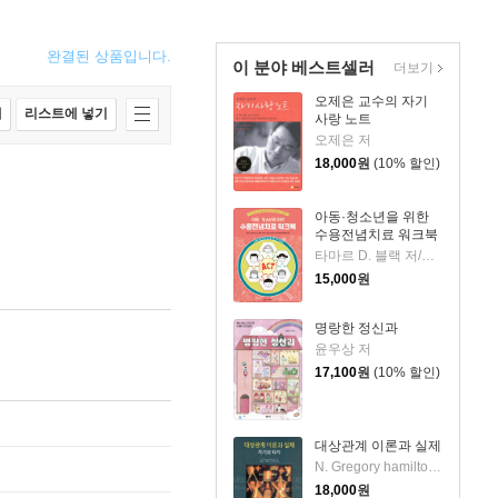
완결된 상품입니다.
이 분야 베스트셀러
더보기
오제은 교수의 자기
매
리스트에 넣기
사랑 노트
오제은 저
18,000
원
(10% 할인)
아동·청소년을 위한
수용전념치료 워크북
타마르 D. 블랙 저/송승훈,한송이,김나희,김민정,ACT인지행동치료연구회 역
15,000
원
명랑한 정신과
윤우상 저
17,100
원
(10% 할인)
대상관계 이론과 실제
N. Gregory hamilton 저/김진숙,김창대,이지연 공역
18,000
원