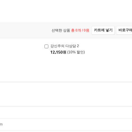
카트에 넣기
바로구
선택한 상품
총
0
개 /
0
원
강신주의 다상담 2
12,150
원
(10% 할인)
mm