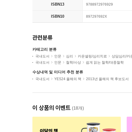
ISBN13
9788972976929
ISBN10
897297692X
관련분류
카테고리 분류
국내도서
인문
심리
카운셀링/심리치료
상담심리/카
국내도서
인문
철학/사상
쉽게 읽는 철학/대중철학
수상내역 및 미디어 추천 분류
국내도서
YES24 올해의 책
2013년 올해의 책 후보도서
이 상품의 이벤트
(18개)