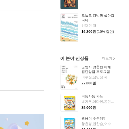
오늘도 강박과 살아갑
니다
신재현 저
16,200
원
(10% 할인)
이 분야 신상품
더보기
군병사 맞춤형 매체
집단상담 프로그램
이수진,심민정 저
22,000
원
피동사동 카드
박가은,이다현,윤현아,박민경,신상인 저
35,000
원
관용어 수수께끼
황윤경,권한슬,오수진 저