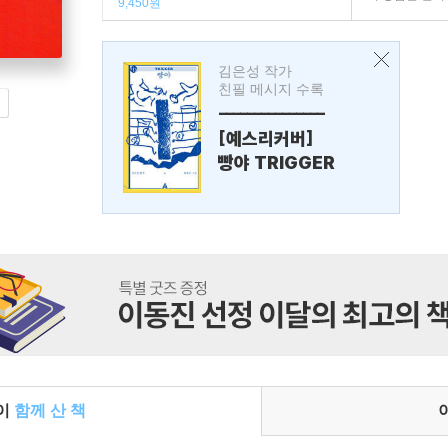
9,450원
김은성 작가
친필 메시지 수록
---------------
[예스리커버]
빵야 TRIGGER
들이
함께 산 책