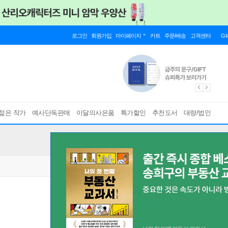
로그인
회원가입
마이페이지
카트
주문/배송
고객센터
Gl
젊은 작가
예사단독판매
이달의사은품
특가할인
추천도서
대량/법인