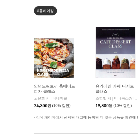
#홈베이킹
안녕느린토끼 홈메이드
슈가레인 카페 디저트
피자 클래스
클래스
고윤희 저
더테이블
조한빛 저
비타북스(VITABOOKS)
|
|
24,300
원
(10% 할인)
19,800
원
(10% 할인)
검색 페이지에서 선택된 태그에 등록된 더 많은 상품을 확인해 