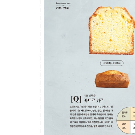
가을의 케이크 살레
연어와 시금치[S]
버섯과 살라미[S]
호두와 고르곤졸라[S]
즐거운 겨울의 케이크
초콜릿 케이크
화이트 초콜릿과 유자 잼[Q]
더블 초콜릿[H]
초콜릿과 금귤 콩피[Q]
대표적인 초콜릿 과자 풍 케이크
자허 토르테 풍 케이크[G]
퐁당 쇼콜라[G]
포레누아르 풍 케이크[Q]
크리스마스 케이크
팽 데피스 풍 케이크[H]