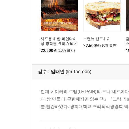
셰프를 위한 파인다이
브랜뉴 샌드위치
홈
닝 장작불 요리 A to Z
스
22,500
원
(10% 할인)
C
22,500
원
(10% 할인)
1
감수 :
임태언
(Im Tae-eon)
현재 베이커리 르빵(LE PAIN)의 오너 셰프
다-빵 만들 때 곤란해지면 읽는 책』『그랑 리브르 드 퀴
를 발간하였다. 경희대학교 조리외식경영학 박사