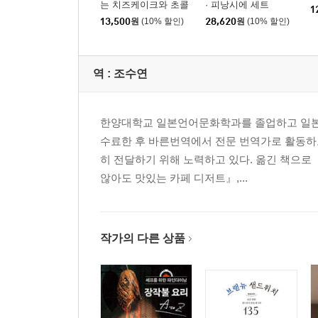
는 치즈케이크와 초콜
· 피낭시에 세트
1
릿케이크
13,500
원
(10% 할인)
28,620
원
(10% 할인)
역 :
조수연
한양대학교 일본언어문화학과를 졸업하고 일본 
수료한 후 바른번역에서 전문 번역가로 활동하고
히 전달하기 위해 노력하고 있다. 옮긴 책으로 
않아도 맛있는 카페 디저트』,...
작가의 다른 상품