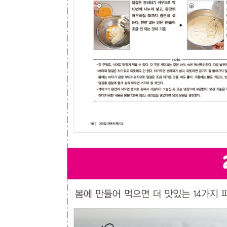
닭 안심과 피망[S]