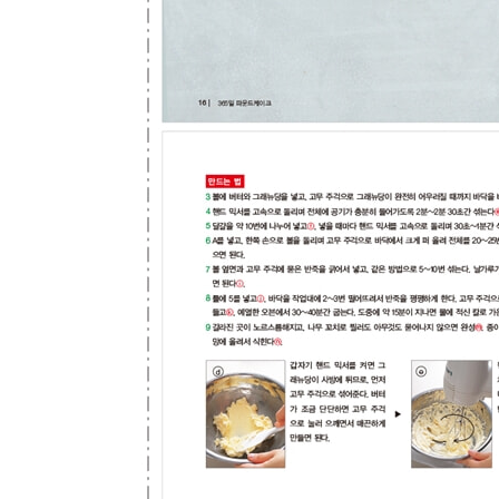
케이크 오 프루이[Q]
사과 케이크
사과 레드 와인 조림[Q]
사과 업사이드 다운[G]
달콤한 채소 케이크 86
당근 케이크[H]
고구마와 꿀[Q]
일본풍 케이크
말차와 아마낫토[G]
시로미소 마쓰카제 풍 케이크[H]
겨울의 케이크 살레
포토푀 풍 케이크[S]
초리조와 말린 무화과[S]