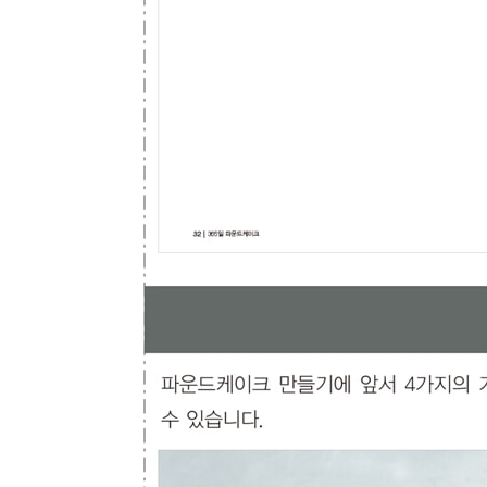
차이[H]
커피와 럼 레이즌[Q]
캐러멜 케이크
프루이 루주 플로랑탱[Q]
캐러멜과 서양배 마블 케이크[Q]
캐러멜[Q]
견과류 케이크
견과류 가득 케이크[Q]
팽 드 젠 풍 케이크[G]
향신료 케이크
프룬 오렌지 시나몬 조림[Q]
생강[H]
팔각과 무화과[Q]