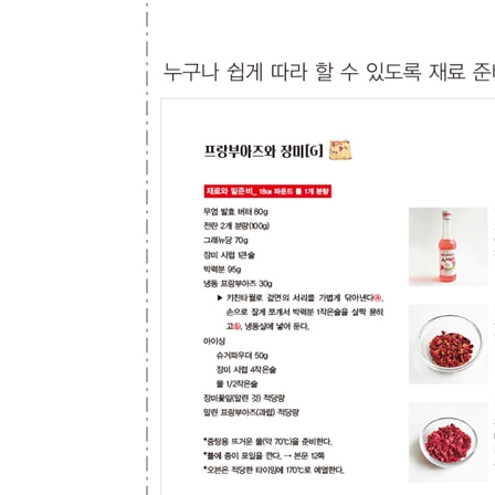
민트와 초콜릿[G]
허브와 꿀[G]
여름의 케이크 살레
올리브와 방울토마토[S]
버터 간장 맛 옥수수[S]
해물 카레[S]
김치와 한국 김[S]
깊은 맛의 가을 케이크
결실의 계절, 가을의 케이크
밤과 카시스[Q]
곶감과 브랜디[Q]
단호박과 크랜베리[H]
가을의 티타임
다르질링과 포도[Q]