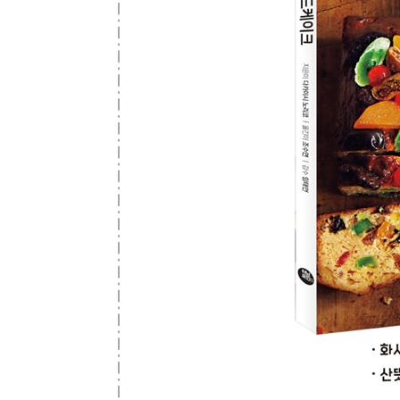
레몬 케이크
위크엔드 시트론[G]
레몬과 바질[H]
레몬 커드[Q]
바나나 케이크
바나나와 카르다몸[H]
바나나 케이크[Q]
브라우니 풍 초콜릿 바나나 케이크[Q]
여름 과일 케이크
블루베리와 코코넛[Q]
라임과 요구르트[H]
자몽과 밀크 초콜릿[G]
망고와 패션프루트[Q]
허브 케이크