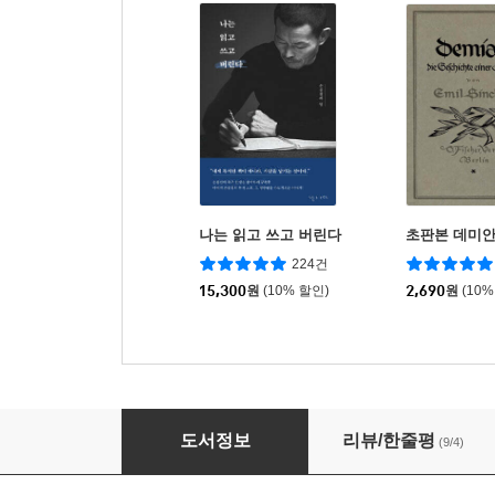
나는 읽고 쓰고 버린다
초판본 데미
224건
15,300
원
(10% 할인)
2,690
원
(10%
365일 파운드케이크
도서정보
리뷰/한줄평
(9/4)