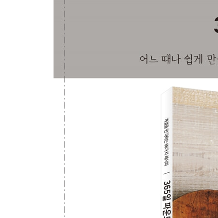
신선한 오렌지[Q]
살구와 그래놀라[Q]
아메리칸 체리[Q]
봄의 티타임
말차와 레몬 필[Q]
호지차[G]
벚꽃과 매실
벚꽃과 크랜베리[Q]
매실주[Q]
봄의 케이크 살레
완두콩과 셰브르 치즈[S]
메추리알, 누에콩, 파프리카[S]
벚꽃새우와 봄 양배추[S]
산뜻해서 더 맛있는 여름 케이크