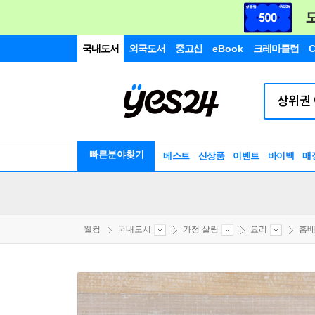
국내도서
외국도서
중고샵
eBook
크레마클럽
C
빠른분야찾기
베스트
신상품
이벤트
바이백
매
웰컴
국내도서
가정 살림
요리
홈베