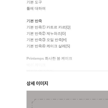
기본 도구
틀에 대하여
기본 반죽
기본 반죽① 카트르 카르[Q]
기본 반죽② 제누와즈[G]
기본 반죽③ 오일 반죽[H]
기본 반죽④ 케이크 살레[S]
Printemps 화사한 봄 케이크
베리 케이크
딸기와 얼그레이
프랑부아즈와 장미
상세 이미지
빅토리아 케이크
봄 과일 케이크
오렌지 필과 커피[G]