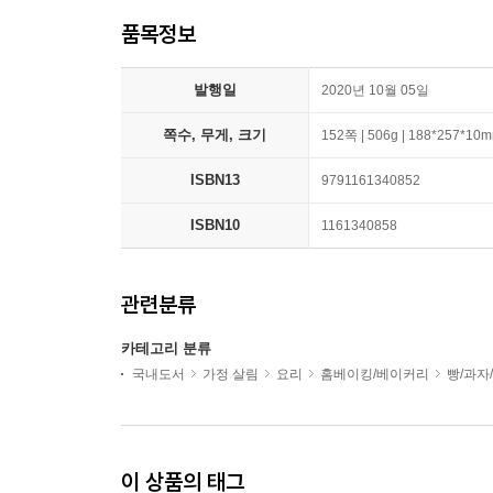
품목정보
발행일
2020년 10월 05일
쪽수, 무게, 크기
152쪽 | 506g | 188*257*10
ISBN13
9791161340852
ISBN10
1161340858
관련분류
카테고리 분류
국내도서
가정 살림
요리
홈베이킹/베이커리
빵/과자
이 상품의 태그