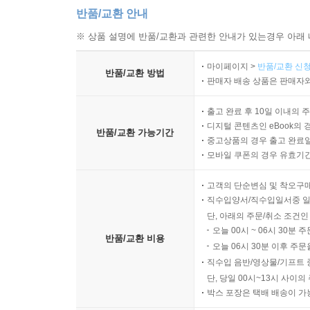
반품/교환 안내
※ 상품 설명에 반품/교환과 관련한 안내가 있는경우 아래 
마이페이지 >
반품/교환 신청
반품/교환 방법
판매자 배송 상품은 판매자와
출고 완료 후 10일 이내의 
디지털 콘텐츠인 eBook의 
반품/교환 가능기간
중고상품의 경우 출고 완료일
모바일 쿠폰의 경우 유효기간(
고객의 단순변심 및 착오구
직수입양서/직수입일서중 일
단, 아래의 주문/취소 조건인
오늘 00시 ~ 06시 30분 
반품/교환 비용
오늘 06시 30분 이후 주문
직수입 음반/영상물/기프트 
단, 당일 00시~13시 사이
박스 포장은 택배 배송이 가