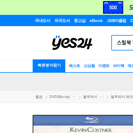
국내도서
외국도서
중고샵
eBook
크레마클럽
C
빠른분야찾기
베스트
신상품
이벤트
바이백
매
웰컴
DVD/Blu-ray
블루레이
블루레이 해외구