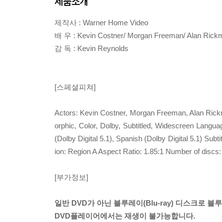
제품소개
제작사 : Warner Home Video
배 우 : Kevin Costner/ Morgan Freeman/ Alan Rickma
감 독 : Kevin Reynolds
[스페셜피쳐]
Actors: Kevin Costner, Morgan Freeman, Alan Rickm
orphic, Color, Dolby, Subtitled, Widescreen Language
(Dolby Digital 5.1), Spanish (Dolby Digital 5.1) Su
ion: Region A Aspect Ratio: 1.85:1 Number of discs
[부가정보]
일반 DVD가 아닌 블루레이(Blu-ray) 디스크로
DVD플레이어에서는 재생이 불가능합니다.