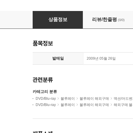
Robin Hood (로빈후드) (한글무자막)(Blu-ray) : P
상품정보
리뷰/한줄평
(0/0)
품목정보
발매일
2009년 05월 26일
관련분류
카테고리 분류
DVD/Blu-ray
블루레이
블루레이 해외구매
액션/어드벤
DVD/Blu-ray
블루레이
블루레이 해외구매
해외구매 