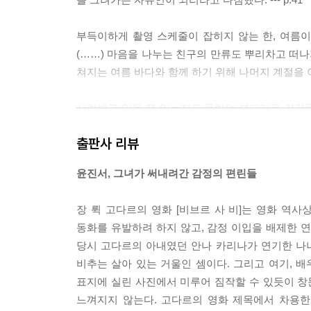
부득이하게 촬영 스케줄이 잡히지 않는 한, 여름이
(……) 마음을 나누는 친구의 만류도 뿌리차고 떠나지
쳐지는 여름 바다와 함께 하기 위해 나머지 계절을 이겨낼
사랑받고 있을 땐 있는지도 몰랐던 부드러운 감각들
감각들은 내 안의 날카롭고 뾰족한 신경들을 둥글게
출판사 리뷰
아도 그것이 내게로 온다. --- p.91
윤진서, 그녀가 써내려간 감정의 편린들
“지금 네 꿈은 뭔데?”
“죽는 순간까지 내 안의 나를 다 발견하고 가는 것.” ---
장 뤽 고다르의 영화 [비브르 사 비]는 영화 역
동화를 유발하려 하지 않고, 감정 이입을 배제한 
밤이 되면 이야기는 더욱 깊어졌다. 불어와 한국어
당시 고다르의 아내였던 안나 카리나가 연기한 나
며. 아니, 오더라도 우리만은 비켜가기를 기독하며.
비추는 살아 있는 거울인 셈이다. 그리고 여기, 
얼마나 소중한지 잊어버릴 만큼 지나간 시간은 기억
표지에 실린 사진에서 미루어 짐작할 수 있듯이 창
느껴지지 않는다. 고다르의 영화 제목에서 차용한 윤
--- pp.136-137