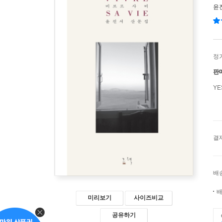
윤
정
판
Y
결
배
배
미리보기
사이즈비교
공유하기