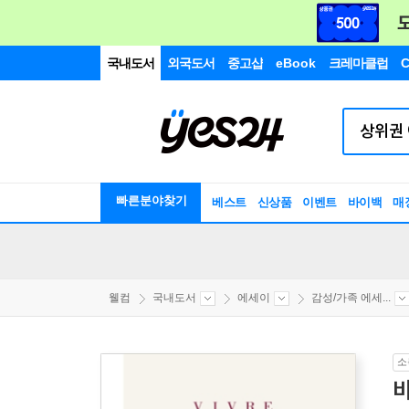
국내도서
외국도서
중고샵
eBook
크레마클럽
C
빠른분야찾기
베스트
신상품
이벤트
바이백
매
웰컴
국내도서
에세이
감성/가족 에세...
소
비