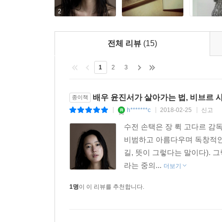
2
전체 리뷰
(15)
1
2
3
배우 윤진서가 살아가는 법, 비브르 사
종이책
h*******c
2018-02-25
신고
|
|
|
수전 손택은 장 뤽 고다르 감독이
비범하고 아름다우며 독창적인 
길, 뜻이 그렇다는 말이다). 그렇
라는 중의...
더보기
1명
이 이 리뷰를 추천합니다.