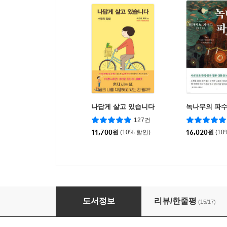
나답게 살고 있습니다
녹나무의 파
127건
11,700
원
(10% 할인)
16,020
원
(10
비브르 사 비
도서정보
리뷰/한줄평
(15/17)