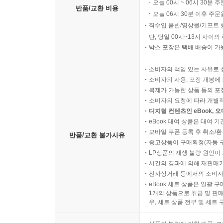
오늘 00시 ~ 06시 30분 
반품/교환 비용
오늘 06시 30분 이후 주문
직수입 음반/영상물/기프트 
단, 당일 00시~13시 사이
박스 포장은 택배 배송이 가
소비자의 책임 있는 사유로 
소비자의 사용, 포장 개봉에 
복제가 가능한 상품 등의 포장을 
소비자의 요청에 따라 개별
디지털 컨텐츠인 eBook, 
eBook 대여 상품은 대여 기
모바일 쿠폰 등록 후 취소/환
반품/교환 불가사유
중고상품이 구매확정(자동 
LP상품의 재생 불량 원인이 기
시간의 경과에 의해 재판매가
전자상거래 등에서의 소비자
eBook 세트 상품은 일괄 
1개의 상품으로 취급 및 판매
우, 세트 상품 전부 및 세트