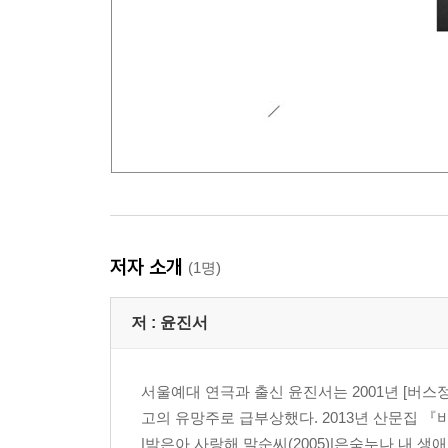
저자 소개
(1명)
저 :
윤진서
서울예대 연극과 출신 윤진서는 2001년 [버스
고의 유망주로 급부상했다. 2013년 산문집 『비브
|박은아 사랑해 말순씨(2005)|은숙누나 내 생애