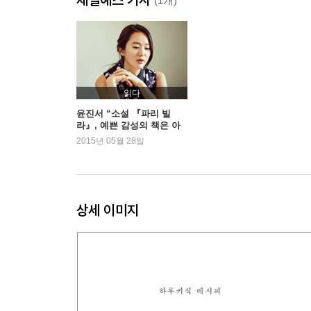
(1개)
2
해변의 로망
각자의 공간
열정의 순간
사랑의 정체
읽다
동경 야경
윤진서 “소설 『파리 빌
라』, 예쁜 감성의 책은 아
이별, 그것은 철저한 현실
니에요”
2015년 05월 28일
슬픔이여, 안녕
부토
사랑하면 배운다
다시 사랑
상세 이미지
3
인생은 독백
비 올 바람
천국
바다수영