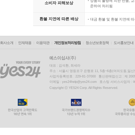
상품의 불량에 의한 반품, 교
소비자 피해보상
준하여 처리됨
환불 지연에 따른 배상
대금 환불 및 환불 지연에 
회사소개
인재채용
이용약관
개인정보처리방침
청소년보호정책
도서홍보안내
대표 : 김석환, 최세라
주소 : 서울시 영등포구 은행로 11, 5층~6층(여의도동,일신
사업자등록번호 : 229-81-37000 통신판매업신고 : 제 200
이메일 : yes24help@yes24.com 호스팅 서비스사업자 :
Copyright ⓒ YES24 Corp. All Rights Reserved.