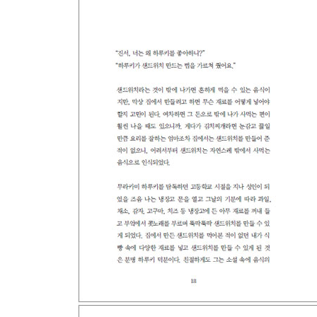
용기
변신
통증
삶의 증거
꿈같은 길
눈을 감고
열망
감정의 충실함
편지
흰머리
보물찾기
혼잣말
기다림