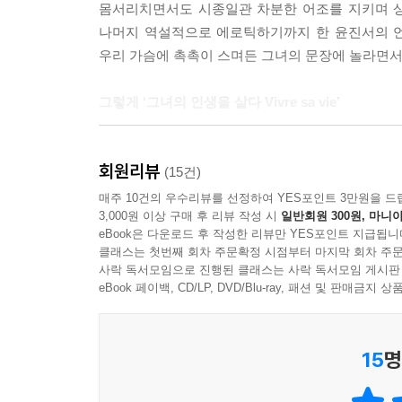
몸서리치면서도 시종일관 차분한 어조를 지키며 상
나머지 역설적으로 에로틱하기까지 한 윤진서의 언
우리 가슴에 촉촉이 스며든 그녀의 문장에 놀라면서
그렇게 ‘그녀의 인생을 살다 Vivre sa vie’
플라멩코, 이것은 인생을 회고하는 독백이다. 환희에
회원리뷰
고통에 젖은 시간도 내재되어다가 손끝과 발끝을 
(15건)
함께 쏟아낸다. 구두에 갇힌 발을 힘차게 구르며 
매주 10건의 우수리뷰를 선정하여 YES포인트 3만원을 드
3,000원 이상 구매 후 리뷰 작성 시
일반회원 300원, 마니아
삶의 희로애락을 무대 위에 펼쳐 보인다. 사랑의 
eBook은 다운로드 후 작성한 리뷰만 YES포인트 지급됩니
짧은 환희의 순간이 지나면 독백과도 같은 춤사위
클래스는 첫번째 회차 주문확정 시점부터 마지막 회차 주문
무희 홀로 무대를 지킨다. 인생은 플라멩코를 닮았다
사락 독서모임으로 진행된 클래스는 사락 독서모임 게시판
- 본문 중에서
eBook 페이백, CD/LP, DVD/Blu-ray, 패션 및 판매금
한국에서 배우로 살아간다는 것은 어떤 의미일까. 화
15
명
인생을 그려내는 자. 그리하여 황홀한 찬사와 가혹
인생을 살아감과 동시에 현실의 삶을 지탱하기 위해