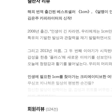
출판사 리뷰
---「1 or 2」 중에서
해외 번역 출간된 베스트셀러 《1cm》, 《달팽이 
당신이 사람들에게 위로 받는 건
김은주 카피라이터의 신작!
지금의 눈물 때문이 아니라
지금까지 나눈 웃음 때문일지 모릅니다.
2008년 출간, “인생이 긴 자라면, 우리에게는 1c
---「위로의 재료」 중에서
특유의 기발한 발상과 관찰력을 재기 발랄하면서도 
‘꿈’과 ‘이루다’를 잇는 가장 알맞은 말은
그리고 2013년 여름, 그 두 번째 이야기가 시작된
‘을’이 아닌 행동이다.
감성을 한층 ‘플러스’해 새로운 이야기를 선보인다
---「꿈( )이루다」 중에서
오늘에 청량감과 활기를 불어넣는다. 우리의 머리와
약간의 기쁨, 약간의 만족, 약간의 성공, 약간의 사
인생에 필요한 1cm를 찾아가는 크리에이티브한 여
그 자리에서 멈추어도 된다 유혹하고
무심코 지나쳐온 일상의 평범한 순간들?
그것으로 만족해도 된다 말한다.
참신한 발상이 반짝이는 글, 감성과 위트를 버무린
이제, 특별해진다
‘약간’의 것들을 두려워하라.
회원리뷰
여기서 잠깐, 아주 간단한 실험을 해보려 한다.
(124건)
---「약간은 위험하다」 중에서