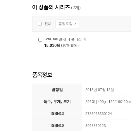
이 상품의 시리즈
(2개)
품절포함
전체
1cm+me 일 센티 플러스 미
15,030
원
(10% 할인)
품목정보
발행일
2013년 07월 18일
쪽수, 무게, 크기
296쪽 | 490g | 152*190*20
ISBN13
9788968330124
ISBN10
8968330123