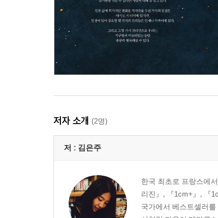
+ 행복의 기준
+ 지난번 데려온 고양이가 말을 해
+ 월요일 아침의 단말마
+ 도둑보다 행복해야지
+ 나를 위로 하는 것들 1
+ 나를 위로 하는 것들 2
+ 나를 위로 하는 것들 3
+ 나를 위로 하는 것들 4
+ ( )
저자 소개
+ Don't Be Mad
(2명)
+ 마음속 접근 금지 가처분
+ 지구를 구하는 일도 아닌데
저 :
김은주
+ 아이어른
+ 현실로 떠나는 티켓
한국 최초로 프랑스에서 몽
리진』, 『1cm+』, 『
GETTING CLOSER. 서로에게 1cm 더 가까이
국가에서 베스트셀러를 기
+ 오랜 친구