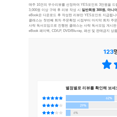
한쪽 손의 엄지손가락과 집게손가락을 마주 보게 해 
매주 10건의 우수리뷰를 선정하여 YES포인트 3만원을 드
3,000원 이상 구매 후 리뷰 작성 시
일반회원 300원, 마니아
그려봐도 좋다.
eBook은 다운로드 후 작성한 리뷰만 YES포인트 지급됩니
그 뒤 그것을 자로 재어보자. 아마도 조금 전에 당
클래스는 첫번째 회차 주문확정 시점부터 마지막 회차 주문
사람들이 생각하는 것에 비해 매우 미미한 수치다.
사락 독서모임으로 진행된 클래스는 사락 독서모임 게시판
eBook 페이백, CD/LP, DVD/Blu-ray, 패션 및 판매금
그러나 작가는 바로 이 작은 수치에 주목한다. 더도
찾아 나선다.
123
그 여정에서 1cm만큼 시선을 옮겨 보기도 하고(BR
들어가 보고(FINDING), 1cm만큼의 여유를 권하거나
꿈을 품도록(DREAMING) 독려한다.
그리고 이처럼 무궁무진한 이야기들이 한 편의 짤
의외의 위트와 날카로움이 자리 잡고 있다. 공감
별점별로 리뷰를 확인해 보세
짜릿함마저 느껴진다.
62%
1cm라는 상징과 그 의미는 그래서 결코 미약하지 않
29%
다가와 일상에 관해 아주 쉽게 말해주고 있기에.
6%