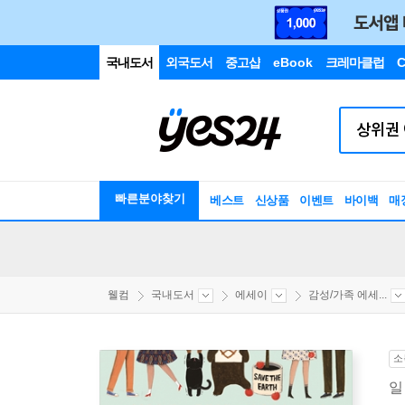
국내도서
외국도서
중고샵
eBook
크레마클럽
C
빠른분야찾기
베스트
신상품
이벤트
바이백
매
웰컴
국내도서
에세이
감성/가족 에세...
소
일