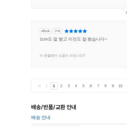
eBook
구매
1cm도 잘 봤고 이것도 잘 봤습니다~
이 한줄평이 도움이 되었나요?
1
2
3
4
5
6
7
8
9
10
배송/반품/교환 안내
배송 안내