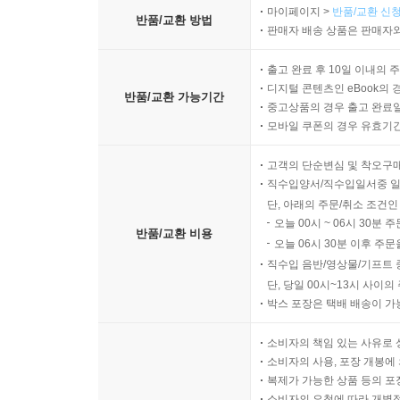
마이페이지 >
반품/교환 신청
반품/교환 방법
판매자 배송 상품은 판매자와
출고 완료 후 10일 이내의 
디지털 콘텐츠인 eBook의 
반품/교환 가능기간
중고상품의 경우 출고 완료일
모바일 쿠폰의 경우 유효기간(
고객의 단순변심 및 착오구
직수입양서/직수입일서중 일
단, 아래의 주문/취소 조건인
오늘 00시 ~ 06시 30분 
반품/교환 비용
오늘 06시 30분 이후 주문
직수입 음반/영상물/기프트 
단, 당일 00시~13시 사이
박스 포장은 택배 배송이 가
소비자의 책임 있는 사유로 
소비자의 사용, 포장 개봉에 
복제가 가능한 상품 등의 포장을 
소비자의 요청에 따라 개별