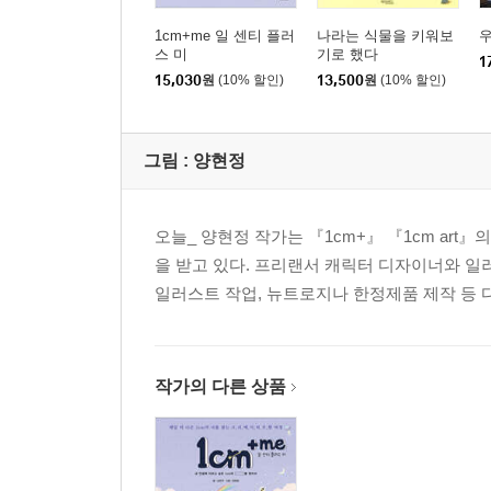
+ 속도위반
1cm+me 일 센티 플러
나라는 식물을 키워보
우
+ 인내는 달다
스 미
기로 했다
1
15,030
원
(10% 할인)
13,500
원
(10% 할인)
+ 내 앞의 상자
+ 자연은 알고 있다
+ 약간은 위험하다
그림 :
양현정
+ 책처럼 생긴 죄
+ 시작은 인간이, 마무리는 신이
+ 적응하지 말 것
오늘_ 양현정 작가는 『1cm+』 『1cm ar
+ 휴게소의 우동이 아무리 맛있더라도
을 받고 있다. 프리랜서 캐릭터 디자이너와 일러스
+ 지는 태양 앞에 화내지 않는 것은
일러스트 작업, 뉴트로지나 한정제품 제작 등 다
+ 미래로부터 온 편지
+ 당신이, 당신이 될 수 있기를
작가의 다른 상품
등장인물 비하인드 스토리
저의 1cm는 당신입니다