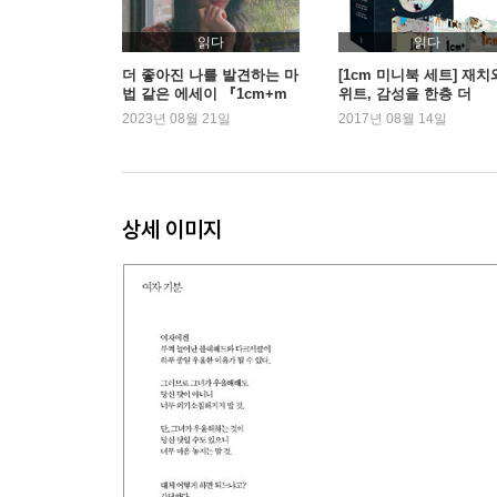
+ 불가능이라는 고정관념
+ 발견
읽다
읽다
+ 기적
더 좋아진 나를 발견하는 마
[1cm 미니북 세트] 재치
법 같은 에세이 『1cm+m
위트, 감성을 한층 더
+ 거짓말
e』
2023년 08월 21일
2017년 08월 14일
+ 꼬리 잡기는 그만
+ Peek-a-boo
+ "Video Kills the Radio Star, Smartphone Kills Sma
상세 이미지
LOVING. 사랑과 다툼을 만드는 남녀의 1cm 차이
+ 사랑이라는 동물
+ 두 사람이 할 수 있는 가장 아름다운 것
+ 진심 이용 금지
+ 단편 쓰는 남자, 장편 읽는 여자
+ 수목 드라마 그리고 결혼
+ 여자 기분
+ 나는 혼자
+ 남녀 Q&A