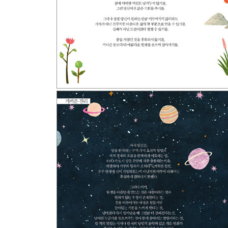
+ 외로운 질문
+ 마음의 커튼
+ 아날로그 Me
+ 긍정 이론
+ 볼륨 조절이 필요해
+ 증오에서 벗어나는 법
+ 위로의 재료
+ 이건 비밀인데(비밀에 관한 짧은 고찰)
+ 목소리
+ 나를 살리는 말, 나를 죽이는 말
RELAXING. 완벽한 하루에도 1cm 틈이 필요해
+ Once a Week
+ 샐러리맨이 싫어하는 덧셈
+ 우주를 잃어버리지 말 것
+ 불편한 진실
+ 火요일에도 火내지 말 것