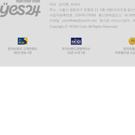
대표 : 김석환, 최세라
주소 : 서울시 영등포구 은행로 11, 5층~6층(여의도동,일신
사업자등록번호 : 229-81-37000 통신판매업신고 : 제 200
이메일 : yes24help@yes24.com 호스팅 서비스사업자 :
Copyright ⓒ YES24 Corp. All Rights Reserved.