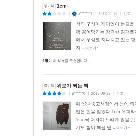
1cm+
종이책
b*******7
2013-11-16
신고
|
|
|
책의 구성이 재미있어 눈길을 
확 끓어당기는 강력한 임팩트가
에서 무심코 지나치고 있는 평
지...
더보기
6명
이 이 리뷰를 추천합니다.
위로가 되는 책
종이책
p******0
2018-09-12
신고
|
|
|
예스24 중고서점에서 눈에 띄
많은 힘을 얻었다.1cm 애피
1cm씩 더하며 느리게 읽을
기도 함이 책을 덮...
더보기