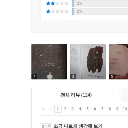
이 책 《1cm+》는 당신의 ‘인생’이라는 풀밭에 
2%
통해 곧 찾아올 것이므로.
2%
우리 삶의 멋진 나비효과를 기대하며, 작은 날갯짓
1cm+ 애피타이저
하나. 밥은 꼭꼭 씹어 드시고 《1cm+》는 당신의 
둘. 무방비 상태일수록 좋습니다. 《1cm+》에서 
셋. 기존의 책들은 요구하지 않았던 흥미로운 참
쬐어보세요”, “답은 095페이지로☞” 등이 그것입니다
넷. 《1cm+》의 맨 마지막 페이지를 덮는 순간, 
4
2
5
다섯. 그럼 지금부터, 당신의 인생에 +하고 싶은 1c
전체 리뷰
(124)
1
2
3
4
5
6
7
8
9
10
조금 다르게 생각해 보기
종이책