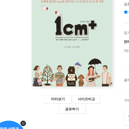
김
정
판
Y
결
미리보기
사이즈비교
구
공유하기