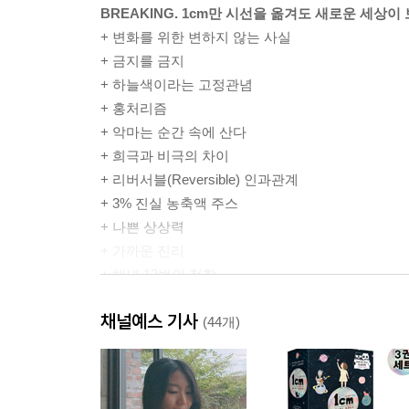
BREAKING. 1cm만 시선을 옮겨도 새로운 세상이
+ 변화를 위한 변하지 않는 사실
+ 금지를 금지
+ 하늘색이라는 고정관념
+ 홍처리즘
+ 악마는 순간 속에 산다
+ 희극과 비극의 차이
+ 리버서블(Reversible) 인과관계
+ 3% 진실 농축액 주스
+ 나쁜 상상력
+ 가까운 진리
+ 채널 13번의 철학
+ 불만족의 고리
채널예스 기사
+ 반대로가 새로운 바로
(44개)
+ 진리는 쉽다
+ Be Special!
+ 아껴주세요