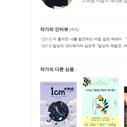
시처럼 마음이 메마른 날
+ 등잔 밑의 보물
+ 우리는 수영 선수가 아니다
+ 우리의 만남은 우연이 아니야
+ 주지 않을 당근
작가와 인터뷰
(4개)
+ 바오밥 나무를 심지 말 것
+ 경고는 빨강이 아닐 수도 있다
[읽다]
더 좋아진 나를 발견하는 마법 같은 에세이 『
+ 흑과 백
[읽다]
일상의 크리에이터 김은주 "일상의 재발견, 
+ 어떤 빈말
+ 코끼리를 가두지 마세요
+ 갑자기 찾으면 없는 것 몇 가지
작가의 다른 상품
+ 웃게 하면 웃을 수 있다
+ 완벽주의자의 김치찌개보다
+ 우산 펼치기
DREAMING. 1cm의 꿈을 가지면 늙지 않는 어른이
+ 꿈( )이루다
+ 도전!
+ 미련을 남기는 것이 미련한 일