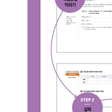
35 명사·형용사의 て형을 만드는 방법
36 형용사를 부사로 만드는 방법
37 형용사를 동사로 만드는 방법
38 형용사·동사를 명사로 만드는 방법
39 접두사와 접미사
열다섯째마디ㆍ동사 속으로 한 걸음 더
40 존재 표현
41 ‘주다’와 ‘받다’
42 자동사와 타동사
다섯째마당 ： 맛있고 화려한 표현 이야기
열여섯째마디ㆍ명사와 관련된 표현들
43 명사만 연결되는 표현
44 문장을 명사화하는 표현
열일곱째마디ㆍ일본어 실력을 늘려 주는 표현들