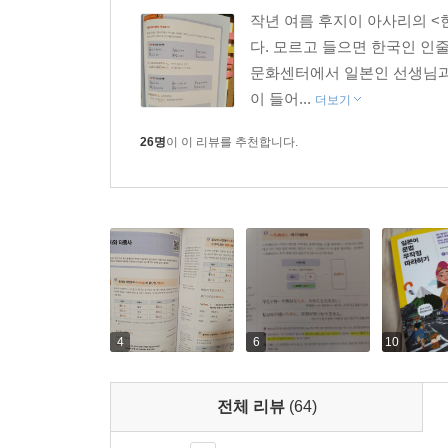
무엇인지 정확히 꿰뚫고 있는 일본어 전문가이다. 
작년 여름 후지이 아사리의 <
가세요〉와 같은 다양한 코너가 있어 일본어에 대한
다. 모르고 들으면 한국인 인줄
강의보다 훨씬 자세하고 꼼꼼하게 설명한 총 7시간 
문화센터에서 일본인 선생님과
이 들어...
더보기
★ 베타테스터들의 한마디
26명
이 이 리뷰를 추천합니다.
누가 봐도 쉽게 이해할 수 있는 설명!
문법 설명이 말하듯이 정리되어 있어서 공부할 때 
더 재미있게 공부할 수 있었습니다. 개인적으로는 특
이해하기 쉬웠다고 할까요. 또 사역형, 수동형,
계속 헷갈리는 부분들이었는데 이번에 분명히 알게 
김현정 | 30대, 한국어 강사
4
6
10
구성대로 따라 가면 저절로 익혀져요!
문법 설명을 읽고, 예문을 보고 이해를 한 다음 맛
전체 리뷰
(64)
배운 내용을 〈포인트 정리〉를 통해 다시 한 번 더
학습을 할 수 있는 시스템인 것 같아요. 제가 오