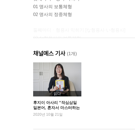
01 명사의 보통체형
02 명사의 정중체형
둘째마디ㆍ형용사 익히기 [な형용사·い형용사]
03 な형용사의 보통체형
04 な형용사의 정중체형
채널예스 기사
05 쓰임이 어려운 な형용사
(1개)
06 い형용사의 보통체형
07 い형용사의 정중체형
셋째마디ㆍ동사 익히기 [1류동사·2류동사·3류동사]
08 1류동사의 보통체형
읽다
09 1류동사의 정중체형
후지이 아사리 “작심삼일
일본어, 혼자서 마스터하는
10 2류동사의 보통체형
법!”
2020년 10월 21일
11 2류동사의 정중체형
12 3류동사의 보통체형
13 3류동사의 정중체형