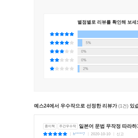
수 없다는 한계가 있다. 이 책의 특별한 점은 ‘바로
회화까지 한 번에 끝낼 수 있다. 문법도 눈으로 보
동원되는 감각이 많아져 학습 효과가 훨씬 높아진다
별점별로 리뷰를 확인해 보세
2. 문법도 익히고 단어도 익히고!
이 책에는 초급자들이 꼭 익혀야 하는 필수단어 2,
5%
쉽고 편할 터. 하지만 문법을 배우면서 단어도 
0%
자연스럽게 단어 실력까지 키워보자! 길벗 홈페이지(www
0%
2%
3. 자연스러운 반복 학습의 효과!
독학자들의 눈높이에 맞게 단계별 구성을 체계적으로 
예문을 보고 이해한 다음, 바로 맛보기 연습 문제
통해 다시 한 번 정리하고 [2단계) 실력 다지기
예스24에서 우수작으로 선정한 리뷰가
(1건)
있습
도전하기〉 코너에서는 각 과에서 익힌 문법이 글에서
4. 과외도 학원도 필요 없다!
일본어 문법 무작정 따라하
종이책
주간우수작
후지이 아사리 선생님은 서울대에서 10년 이상 
h*****7
2020-10-10
신고
|
|
|