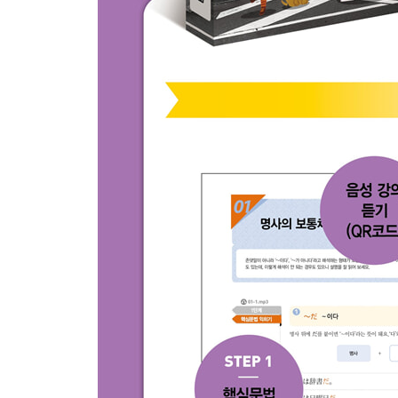
28 문장 끝에 쓰는 조사
29 그 밖의 조사들
열한째마디ㆍ알면 편리한 의문사
30 의문사
열두째마디ㆍ틀리기 쉬운 부사
31 꼭 알아 두어야 할 부사
32 뜻과 쓰임이 비슷한 부사
열셋째마디ㆍ까다로운 접속사
33 접속사
넷째마당 ： 특별하고 깊이 있는 문법 이야기
열넷째마디ㆍ품사 속으로 한 걸음 더
34 명사를 수식하는 방법