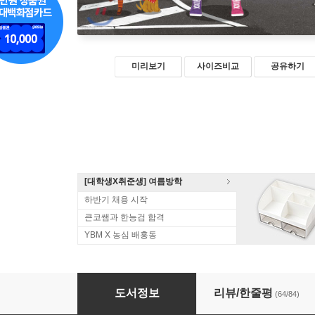
미리보기
사이즈비교
공유하기
[대학생X취준생] 여름방학
하반기 채용 시작
큰코쌤과 한능검 합격
YBM X 농심 배홍동
일본어 문법 무작정 따라하기
도서정보
리뷰/한줄평
(64/84)