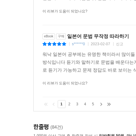
정답은 ‘특별 부록’에 있습니다. 틀린 부분은 꼭 
이 리뷰가 도움이 되었나요?
장문 도전하기
일본어 장문을 들어 보고 읽어 보는 코너입니다.
익혔는지 확인해 보세요. 단어와 해석을 아래에 정리
일본어 문법 무작정 따라하기
eBook
구매
s******0
2023-02-07
신고
|
|
|
잠깐만요
워낙 일본어 공부에는 유명한 책이라서 많이들
한국 사람들이 일본어를 배울 때, 또 일본 문화를 
방식입니다 듣기와 말하기로 문법을 배운다는게
로 듣기가 가능하고 문제 정답도 바로 보이는 
덤 챙겨 가세요
기본적으로 꼭 알아야 하는 문법 지식은 아니지만 
이 리뷰가 도움이 되었나요?
배울 수 있습니다.
1
2
3
4
5
특별부록 : 훈련용 소책자
각 과에서 배운 내용을 간략하게 정리해 놓은 ‘포인
한줄평
(84건)
1,000원 이상 구매 후 한줄평 작성 시
일반회원 50원, 마니