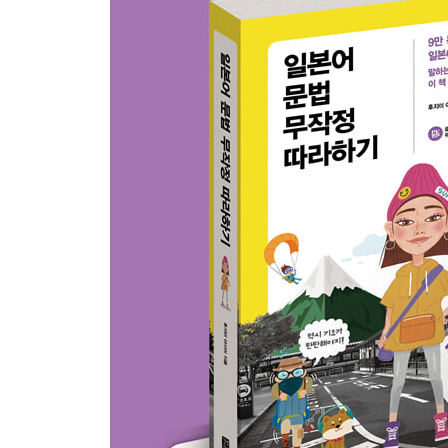
일곱째마디ㆍ1류동사가 え단으로 바뀌는 활용형
21 명령형
22 가능형
23 ば형
여덟째마디ㆍ1류동사가 お단으로 바뀌는 활용형
24 의지형
아홉째마디ㆍ동사의 또 다른 활용형, て형
25 て형
셋째마당 ： 문장의 맛을 내는 품사 이야기
열째마디ㆍ쉽고도 어려운 조사
26 꼭 알아 두어야 할 조사
27 헷갈리기 쉬운 조사