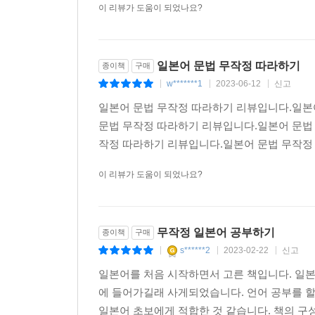
이 리뷰가 도움이 되었나요?
★ 본문 구성 미리보기
일본어 문법 무작정 따라하기
[1단계] 핵심문법 익히기
종이책
구매
w*******1
2023-06-12
신고
문형을 자세히 설명하고 예문을 제시했습니다. 또한 
|
|
|
오디오를 잘 듣고 따라해 보세요.
일본어 문법 무작정 따라하기 리뷰입니다.일본
문법 무작정 따라하기 리뷰입니다.일본어 문법
단어 정리
작정 따라하기 리뷰입니다.일본어 문법 무작정 
각 페이지 왼쪽에는 예문과 ‘맛보기 연습’에 나오는 
이 리뷰가 도움이 되었나요?
③은 3류동사(불규칙동사)를 뜻합니다.
포인트 정리
해당 과에서 배운 내용을 간략하게 정리해 놓았습니다
무작정 일본어 공부하기
종이책
구매
s******2
2023-02-22
신고
|
|
|
일본어를 처음 시작하면서 고른 책입니다. 일본
[2단계] 실력 다지기
에 들어가길래 사게되었습니다. 언어 공부를 할 
각 과에서 배운 내용을 제대로 익혔는지 확인해 보
일본어 초보에게 적합한 것 같습니다. 책의 구성