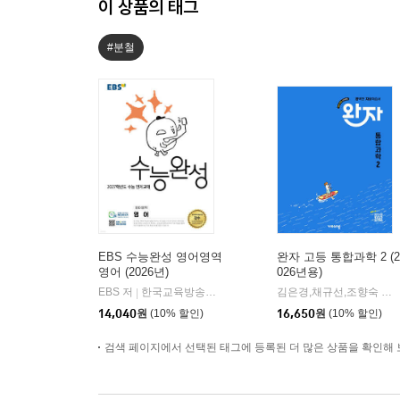
이 상품의 태그
#분철
EBS 수능완성 영어영역
완자 고등 통합과학 2 (2
영어 (2026년)
026년용)
EBS 저
한국교육방송공사
김은경,채규선,조향숙 등저
|
14,040
원
(10% 할인)
16,650
원
(10% 할인)
검색 페이지에서 선택된 태그에 등록된 더 많은 상품을 확인해 