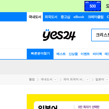
국내도서
외국도서
중고샵
eBook
크레마클럽
C
빠른분야찾기
베스트
신상품
이벤트
바이백
매
웰컴
국내도서
국어 외국어 사...
일본어