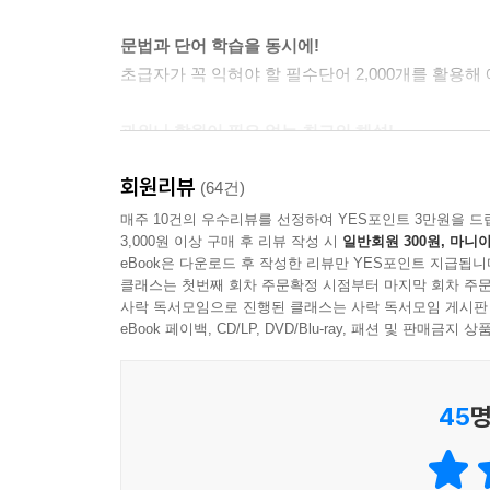
문법과 단어 학습을 동시에!
초급자가 꼭 익혀야 할 필수단어 2,000개를 활용
과외나 학원이 필요 없는 최고의 해설!
25만 독자가 선택한 일본어 전문가, 후지이 선생
회원리뷰
시원하게 풀어준다!
(64건)
매주 10건의 우수리뷰를 선정하여 YES포인트 3만원을 드
3,000원 이상 구매 후 리뷰 작성 시
일반회원 300원, 마니아
※ 이 책은 2008년에 출간된 《일본어 문법 
eBook은 다운로드 후 작성한 리뷰만 YES포인트 지급됩니
편의를 위해 단계별 구성을 체계적으로 재정비하였습
클래스는 첫번째 회차 주문확정 시점부터 마지막 회차 주문
사락 독서모임으로 진행된 클래스는 사락 독서모임 게시판
eBook 페이백, CD/LP, DVD/Blu-ray, 패션 및 판매금
★ 이 책의 특징
45
명
1. 문법도 소리로 익힌다!
대부분의 문법책은 눈으로만 보고 손으로 쓰면서 익