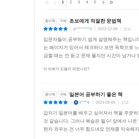
1
2
3
4
5
전혀 어렵지 않아요!
황지영 | 40대, 컴퓨터 강사
초보에게 적절한 문법책
종이책
구매
p*********3
2023-12-06
신고
|
|
|
일본어에 깊이를 더해주는 코너들!
입문자들이 공부하기 쉽게 설명해주는 책입니다. 
〈잠깐만요〉, 〈덤 챙겨 가세요〉와 같이 일본어를 
는 페이지거 있어서 체크하다 보면 독학으로 느
두 코너에서 다 정리해 주신 것과 정말 깨알 같은
급할 때는 안 듣고 문제 풀지만 시간이 남거나 
차이까지 알 수 있는 기회가 되어서 좋았습니다!
싶어하는 후지이 선생님의 마음이 느껴지는 책입니
이 리뷰가 도움이 되었나요?
남윤지 | 20대, 직장인
자연스럽게 문법 흐름이 잡혀요!
일본어 공부하기 좋은 책
종이책
구매
목차를 훑어보고 책을 공부해보니 전체적으로 문법
k****6
2023-08-06
신고
|
|
|
공부하면 일본어의 문법 흐름이 잡힐 것 같아요.
문법책이지만 예문과 〈장문 도전하기〉를 mp3 
갑자기 일본어를 배우고 싶어져서 책을 주문하
더해진다니 더욱 기대가 됩니다.
것 같습니다. 그러나 복습은 필수! 앞에서 나
이보미 | 30대, 회사원
한자 외우는 건 너무 힘드네요 언제쯤 익숙해지련