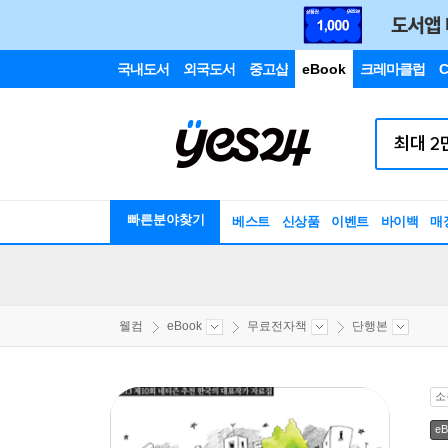
국내도서
외국도서
중고샵
eBook
크레마클럽
C
빠른분야찾기
베스트
신상품
이벤트
바이백
매
웰컴
eBook
무료전자책
단행본
소
eB