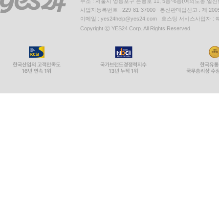
주소 : 서울시 영등포구 은행로 11, 5층~6층(여의도동,일신
사업자등록번호 : 229-81-37000 통신판매업신고 : 제 200
이메일 : yes24help@yes24.com 호스팅 서비스사업자 :
Copyright ⓒ YES24 Corp. All Rights Reserved.