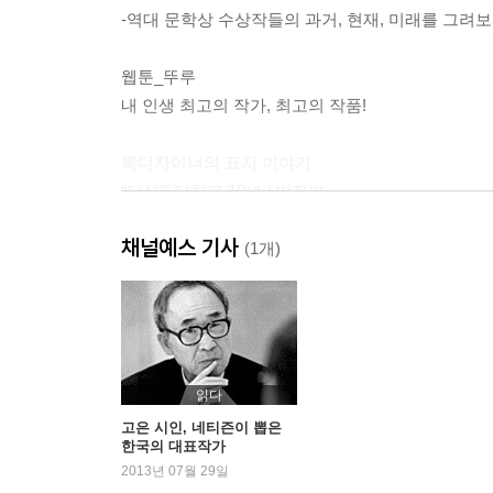
-역대 문학상 수상작들의 과거, 현재, 미래를 그려보
웹툰_뚜루
내 인생 최고의 작가, 최고의 작품!
북디자이너의 표지 이야기
“닥십!” 닥치고 10년 / 박진범
긴 세월을 견딘다는 것 / 송윤형
채널예스 기사
(1개)
나의 장르문학史
김홍민(북스피어 대표)
작가가 사랑한 음악
비밀의 문이 열린다 / 김중혁
읽다
소설가와 음악 / 정혜윤
고은 시인, 네티즌이 뽑은
한국의 대표작가
간절해서 다시 들렸다 / 이민희
2013년 07월 29일
(썸머 나잇) 비어 뮤직 / 최민석