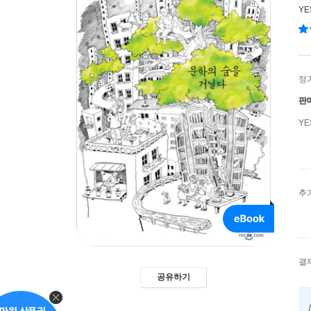
Y
정
판
Y
추
결
공유하기