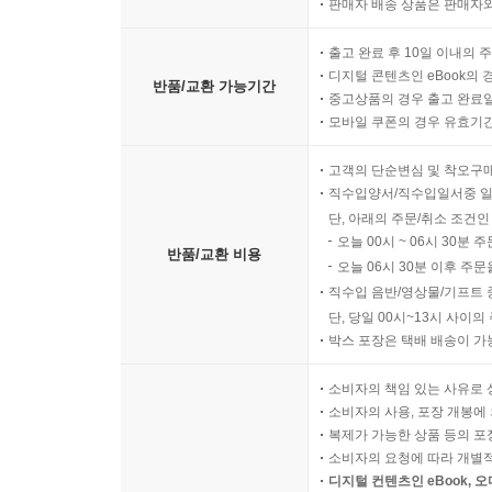
판매자 배송 상품은 판매자와
출고 완료 후 10일 이내의 
디지털 콘텐츠인 eBook의 
반품/교환 가능기간
중고상품의 경우 출고 완료일
모바일 쿠폰의 경우 유효기간(
고객의 단순변심 및 착오구
직수입양서/직수입일서중 일
단, 아래의 주문/취소 조건인
오늘 00시 ~ 06시 30분 
반품/교환 비용
오늘 06시 30분 이후 주문
직수입 음반/영상물/기프트 
단, 당일 00시~13시 사이
박스 포장은 택배 배송이 가
소비자의 책임 있는 사유로 
소비자의 사용, 포장 개봉에 
복제가 가능한 상품 등의 포장을 
소비자의 요청에 따라 개별
디지털 컨텐츠인 eBook, 