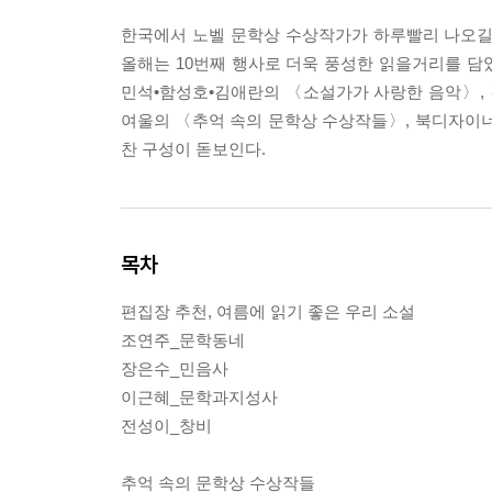
한국에서 노벨 문학상 수상작가가 하루빨리 나오길 기
올해는 10번째 행사로 더욱 풍성한 읽을거리를 담았
민석•함성호•김애란의 〈소설가가 사랑한 음악〉, 
여울의 〈추억 속의 문학상 수상작들〉, 북디자이너
찬 구성이 돋보인다.
목차
편집장 추천, 여름에 읽기 좋은 우리 소설
조연주_문학동네
장은수_민음사
이근혜_문학과지성사
전성이_창비
추억 속의 문학상 수상작들