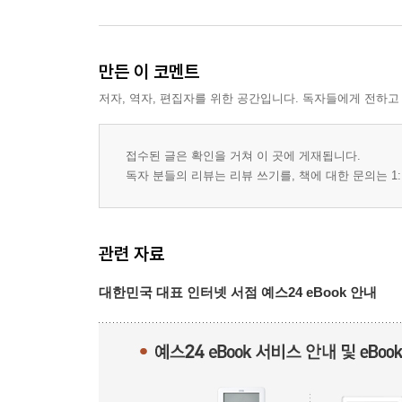
음악-그 시간의 가역성 / 함성호
언제나 꿈꿔온 순간이, 지금 여기 / 김애란
만든 이 코멘트
웹툰 난다
저자, 역자, 편집자를 위한 공간입니다. 독자들에게 전하고
시_최정례 시집 〈캥거루는 캥거루고 나는 나인데
여행, 그 가장 소중했던 시간들
접수된 글은 확인을 거쳐 이 곳에 게재됩니다.
지구의 오래된 미래, 갈라파고스 / 김남희
독자 분들의 리뷰는 리뷰 쓰기를, 책에 대한 문의는 1:
숨 쉬러 나갔으나 숨 쉴 곳은 없다 / 탁현민
내게 파리보다 더 특별한 도시는 없다 / 손미나
어쩌면 그건, 사람 / 강세형
관련 자료
몽골, 우주 바깥으로 나갔던 그 곳 / 김소연
대한민국 대표 인터넷 서점 예스24 eBook 안내
명예의전당 15인 특집
예스24 파워블로거 추천, 내가 사랑한 작가