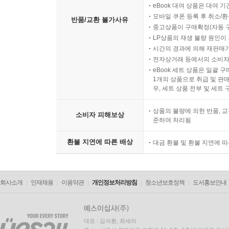
eBook 대여 상품은 대여 기
모바일 쿠폰 등록 후 취소/환
반품/교환 불가사유
중고상품이 구매확정(자동 
LP상품의 재생 불량 원인이 기
시간의 경과에 의해 재판매가
전자상거래 등에서의 소비자
eBook 세트 상품은 일괄 
1개의 상품으로 취급 및 판매
우, 세트 상품 전부 및 세트
상품의 불량에 의한 반품, 교
소비자 피해보상
준하여 처리됨
환불 지연에 따른 배상
대금 환불 및 환불 지연에 
회사소개
인재채용
이용약관
개인정보처리방침
청소년보호정책
도서홍보안내
대표 : 김석환, 최세라