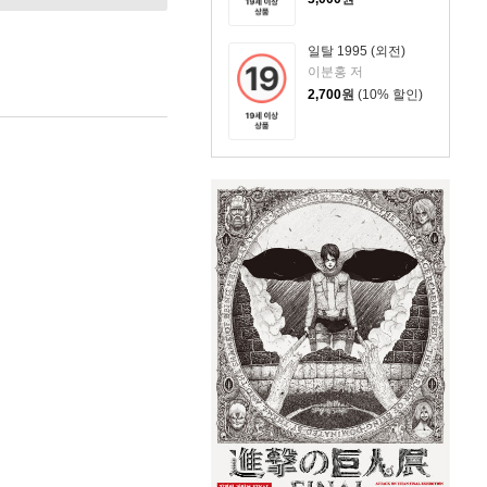
일탈 1995 (외전)
이분홍 저
2,700
원
(10% 할인)