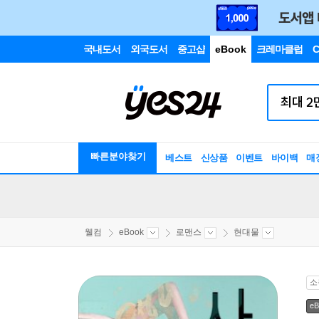
국내도서
외국도서
중고샵
eBook
크레마클럽
C
빠른분야찾기
베스트
신상품
이벤트
바이백
매
웰컴
eBook
로맨스
현대물
소
eB