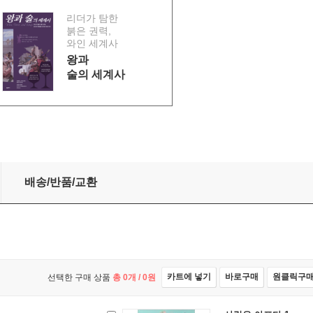
리더가 탐한
붉은 권력,
와인 세계사
왕과
술의 세계사
배송/반품/교환
카트에 넣기
바로구매
원클릭구
선택한 구매 상품
총
0
개 /
0
원