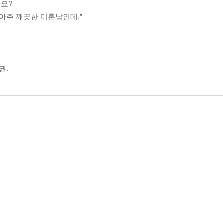
아요?
 아주 깨끗한 미혼남인데.”
권.