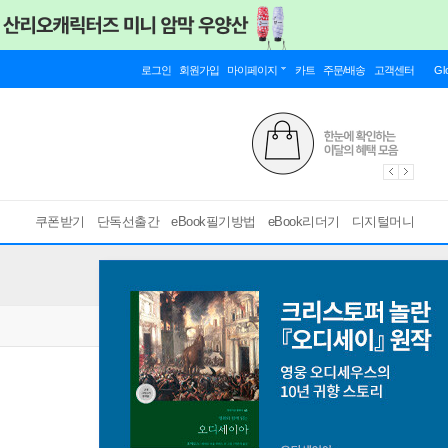
로그인
회원가입
마이페이지
카트
주문/배송
고객센터
Gl
쿠폰받기
단독선출간
eBook필기방법
eBook리더기
디지털머니