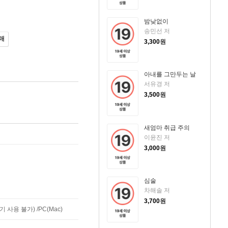
밤낮없이
송민선 저
매
3,300
원
아내를 그만두는 날
서유경 저
3,500
원
새엄마 취급 주의
이윤진 저
3,000
원
심술
차해솔 저
3,700
원
사용 불가) /PC(Mac)