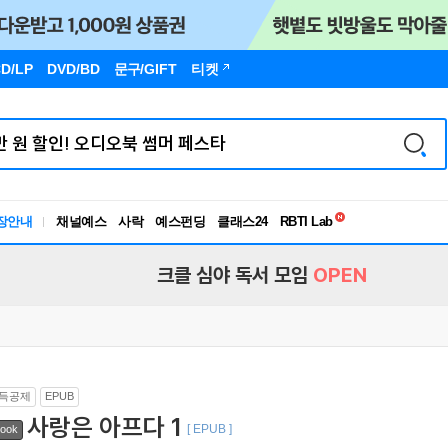
D/LP
DVD/BD
문구
/GIFT
티켓
독서유형검사
RBTI Lab
장안내
채널예스
사락
예스펀딩
클래스24
독서유형검사
크클 심야 독서 모임
OPEN
득공제
EPUB
사랑은 아프다 1
[ EPUB ]
ook