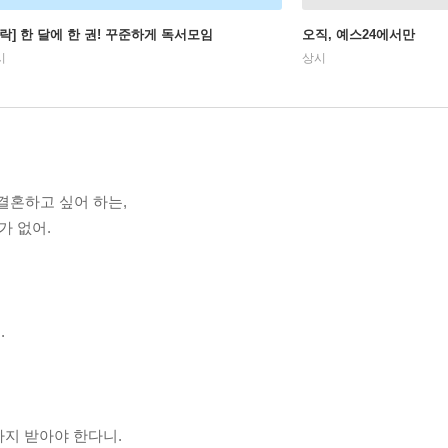
사락] 한 달에 한 권! 꾸준하게 독서모임
오직, 예스24에서만
시
상시
결혼하고 싶어 하는,
가 없어.
.
까지 받아야 한다니.