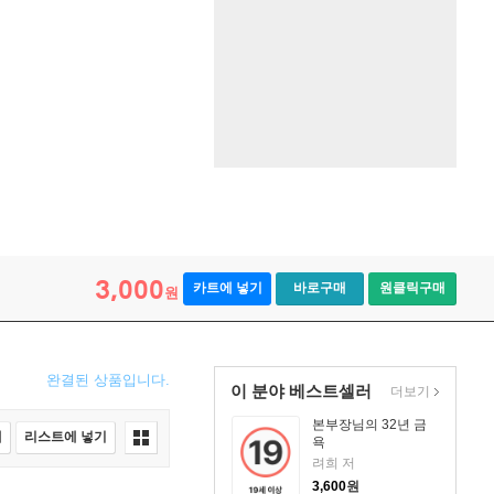
3,000
카트에 넣기
바로구매
원클릭구매
원
완결된 상품입니다.
이 분야 베스트셀러
더보기
본부장님의 32년 금
매
리스트에 넣기
욕
려희 저
3,600
원