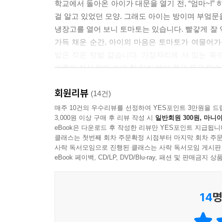
학교에서 돌아온 아이가 대문을 열기 전, “엄마~!”
걸 알고 있었던 모양. 그래도 아이는 방이며 부엌문을
냉장고를 열어 보니 토마토는 있습니다. 빨갛게 잘 익
가득 채운 순간, 아이의 마음은 토마토가 여물어가는
밭은 작은 텃밭 같습니다. 가장자리에 서 있는 옥수
가족이 잠시 앉아 쉬며 한 입씩 베어 물고 웃고 있습
회원리뷰
토마토라도 웃으며 반겨 준다면...
(14건)
‘나는 토마토가 좋다.’ 그 기억이 아이는 무척 좋았
매주 10건의 우수리뷰를 선정하여 YES포인트 3만원을 드
3,000원 이상 구매 후 리뷰 작성 시
일반회원 300원, 마니아
수국이며 접시꽃, 맨드라미, 봉숭아, 채송화... 
eBook은 다운로드 후 작성한 리뷰만 YES포인트 지급됩니
팔락이고 있었을 텐데. 나무가 손을 흔들어 준대
클래스는 첫번째 회차 주문확정 시점부터 마지막 회차 주문
어느새 구름처럼 하늘에 둥둥 떠 있습니다. 지저귀는
사락 독서모임으로 진행된 클래스는 사락 독서모임 게시판
eBook 페이백, CD/LP, DVD/Blu-ray, 패션 및 판매금
아이는 자란다, ‘토마토’를 먹으며.
문득 궁금해집니다. 엄마는 왜 ‘오늘도’ 집에 없는
14
명
어디론가 일하러 나가 있을 수 있겠지요. 혹 엄마든
경우이겠습니다만, 어쩌면 세 어른 중 한둘이 이 세