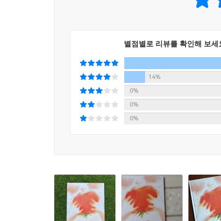
집 냉장고 안에서 신선하게 웃으며 아이를 맞아주었
기대되는 시간일지 모르겠으나, 좋았던 기억을 떠올
까요, 집에서 숙제를 하고 동화책을 읽었을까요. 아
함께 있음을 느끼게 해 줄 그 무엇. 그것을 어른
별점별로 리뷰를 확인해 보세
밥주발이든, 정성껏 적어 조촐한 밥상보에 얹어 둔
《토마토》가 발갛게 웃으며 건네는 말인 듯싶습니
14%
0%
0%
0%