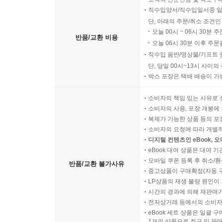
직수입양서/직수입일서중 일
단, 아래의 주문/취소 조건인
오늘 00시 ~ 06시 30분 
반품/교환 비용
오늘 06시 30분 이후 주문
직수입 음반/영상물/기프트 
단, 당일 00시~13시 사이
박스 포장은 택배 배송이 가
소비자의 책임 있는 사유로 
소비자의 사용, 포장 개봉에 
복제가 가능한 상품 등의 포장을 
소비자의 요청에 따라 개별
디지털 컨텐츠인 eBook, 
eBook 대여 상품은 대여 기
모바일 쿠폰 등록 후 취소/환
반품/교환 불가사유
중고상품이 구매확정(자동 
LP상품의 재생 불량 원인이 기
시간의 경과에 의해 재판매가
전자상거래 등에서의 소비자
eBook 세트 상품은 일괄 
1개의 상품으로 취급 및 판매