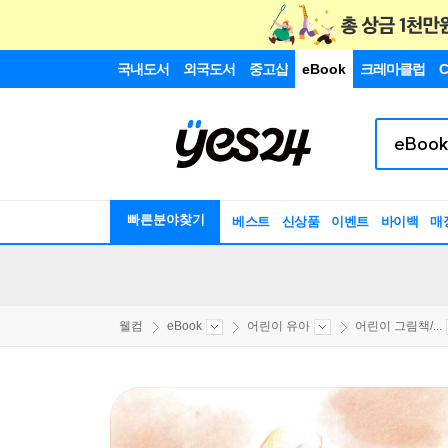
국내도서
외국도서
중고샵
eBook
크레마클럽
C
빠른분야찾기
베스트
신상품
이벤트
바이백
매
웰컴
eBook
어린이 유아
어린이 그림책/...