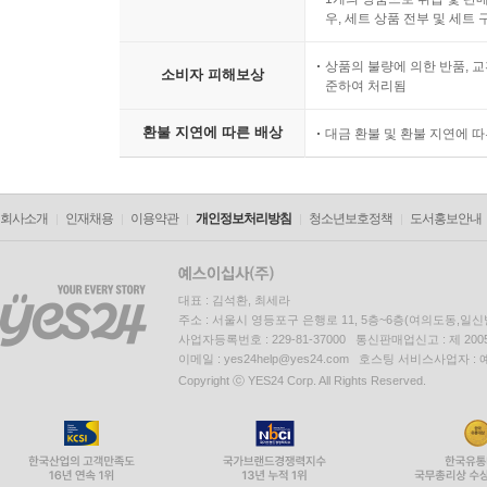
우, 세트 상품 전부 및 세트
상품의 불량에 의한 반품, 교
소비자 피해보상
준하여 처리됨
환불 지연에 따른 배상
대금 환불 및 환불 지연에 
회사소개
인재채용
이용약관
개인정보처리방침
청소년보호정책
도서홍보안내
대표 : 김석환, 최세라
주소 : 서울시 영등포구 은행로 11, 5층~6층(여의도동,일신
사업자등록번호 : 229-81-37000 통신판매업신고 : 제 200
이메일 : yes24help@yes24.com 호스팅 서비스사업자 :
Copyright ⓒ YES24 Corp. All Rights Reserved.