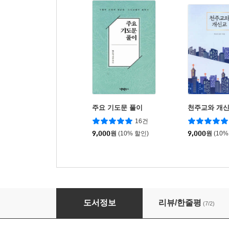
주요 기도문 풀이
천주교와 개
16건
9,000
원
(10% 할인)
9,000
원
(10%
무엇 하는 사람들인가
도서정보
리뷰/한줄평
(7/2)