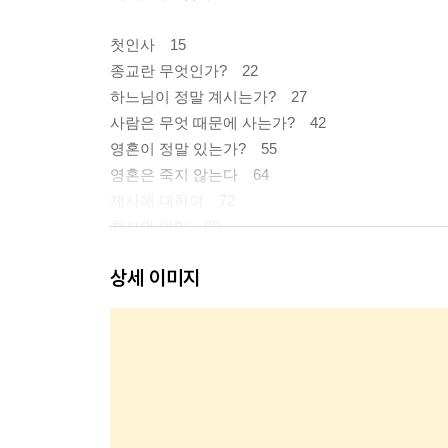
첫인사 15
종교란 무엇인가? 22
하느님이 정말 계시는가? 27
사람은 무엇 때문에 사는가? 42
영혼이 정말 있는가? 55
영혼은 죽지 않는다 64
제사에 대하여 72
천사와 악마 80
비참과 모순을 실은 인생 86
상세 이미지
꼭 알아야 할 문제 99
제2부 그리스도와 신앙
원죄란 무엇인가? 103
상처받은 인간은 누구를 찾아야 하는가? 110
예수 그리스도란 누구인가? 113