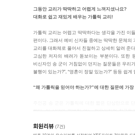
만 신앙은 우리를 영원과 무한의 세계로 끌고 갑니다
그동안 교리가 딱딱하고 어렵게 느껴지셨나요?
--- p.184, 「계시와 신앙」 중에서
대화로 쉽고 재밌게 배우는 가톨릭 교리!
예수님 말씀대로 죽음은 도둑처럼 생각지 않을 때 옵
가톨릭 교리는 어렵고 딱딱하다는 생각을 가진 이들이
로를 세울 수 있는 기간은 이 세상살이를 하는 기
편이다. 그래서 예비 신자들 중에는 딱딱한 문체의 
살아 있는 동안은 내 영혼이 천국이냐, 지옥이냐, 
교리를 대화체로 풀어서 친절하고 상세히 알려 준다.
습니다. 그러니 정말 뜻있게 살아야 합니다.
고심한 저자의 배려가 돋보이는 부분이다. 또한 
--- p.506, 「세상, 천국, 지옥, 연옥」 중에서
비신자인 송 군이 거침없이 던지는 질문들은 우리가
불행이 있는가?”, “영혼이 정말 있는가?” 등등 쉽
우리 가톨릭 신자들이 흔히 저지르는 큰 잘못이 하
성당에 올 때나 고해성사를 받을 때는 신심 깊은 신
“왜 가톨릭을 믿어야 하는가?”에 대한 질문에 가장
장에 가서는 전혀 신앙이 없는 것처럼 산다는 것입니
에서 집에서 일하는 것 모두가 신앙을 바탕으로 하
주인공 송 군은 가톨릭에 대한 짧은 단상만으로 단
야 합니다.
된다. 이 시대의 평범한 여느 젊은이처럼 친구들과
하는가?’라는 질문과 맞닥뜨린다. 박 신부는 송 
--- p.520, 「어떻게 하면 참된 가톨릭 신자가 될 수 있는
회원리뷰
비롯한 풍부한 내용을 구체적 사례로 이야기해 준
(7건)
것임을 깨닫고 세례를 받는다.