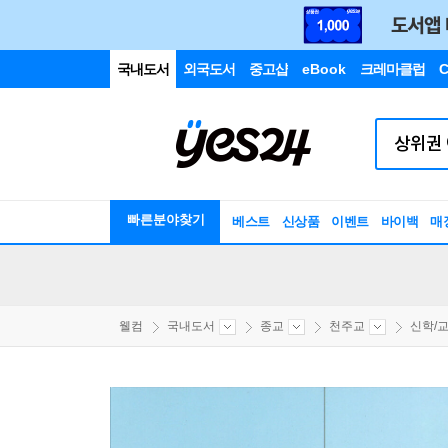
국내도서
외국도서
중고샵
eBook
크레마클럽
C
빠른분야찾기
베스트
신상품
이벤트
바이백
매
웰컴
국내도서
종교
천주교
신학/