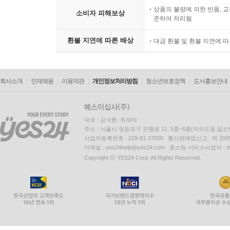
상품의 불량에 의한 반품, 교
소비자 피해보상
준하여 처리됨
환불 지연에 따른 배상
대금 환불 및 환불 지연에 
회사소개
인재채용
이용약관
개인정보처리방침
청소년보호정책
도서홍보안내
대표 : 김석환, 최세라
주소 : 서울시 영등포구 은행로 11, 5층~6층(여의도동,일신
사업자등록번호 : 229-81-37000 통신판매업신고 : 제 200
이메일 : yes24help@yes24.com 호스팅 서비스사업자 :
Copyright ⓒ YES24 Corp. All Rights Reserved.