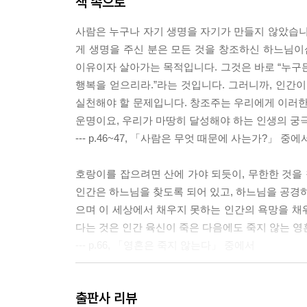
책 속으로
사람은 누구나 자기 생명을 자기가 만들지 않았습니
게 생명을 주신 분은 모든 것을 창조하신 하느님이
이유이자 살아가는 목적입니다. 그것은 바로 “누구
행복을 얻으리라.”라는 것입니다. 그러니까, 인간
실천해야 할 문제입니다. 창조주는 우리에게 이러한
운명이요, 우리가 마땅히 달성해야 하는 인생의 궁
--- p.46~47, 「사람은 무엇 때문에 사는가?」 중에
호랑이를 잡으려면 산에 가야 되듯이, 무한한 것을
인간은 하느님을 찾도록 되어 있고, 하느님을 공경하
으며 이 세상에서 채우지 못하는 인간의 욕망을 채워
다는 것은 인간 육신이 죽은 다음에도 죽지 않는 영
--- p.66, 「영혼은 죽지 않는다」 중에서
신앙이 있는 생활과, 신앙이 없는 생활은 엄청난 
출판사 리뷰
말할 수 없습니다. 인간은 영원한 것과 무한한 것과