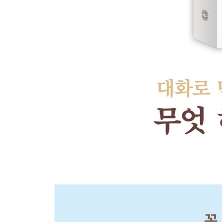
성품성사 330
혼인성사 337
일곱 성사의 종합 345
준성사 347
기도 350
그리스도의 신비체인 교회 358
가톨릭 교회와 구원 362
가톨릭 교회의 특징 367
꼭 알아야 할 문제 368
부록: 가톨릭 주요 기도문 375
제4부 하느님의 계명과 영원한 생명
왜 착하게 살아야 하는가? 399
양심대로 살기만 하면 되는가? 404
윤리 도덕의 기준인 십계명 409
첫째 계명 412
마리아 공경과 성인, 성상, 성화 공경 416