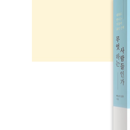
그리스도로부터 받은 교회의 권리 237
하느님의 백성인 교회 245
비가시적 교회 248
은총이란 무엇인가? 250
성사란 무엇인가? 255
세례성사 258
견진성사 268
고해성사 272
왜 죄를 고백하는가? 281
고해성사의 절차 293
보속이란? 295
대사란 무엇인가? 299
성체성사 305
미사성제 310
미사 예식 317
영성체 320
병자성사 325