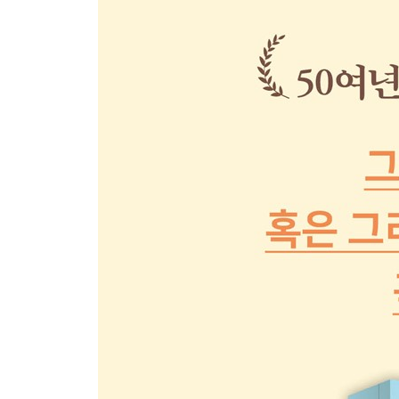
그리스도는 세상에서 무엇을 하셨는가? 126
십자가의 어리석음 131
십자가의 선물 143
그리스도가 더 일찍 오셨더라면 158
삼위일체 161
계시 종교 166
계시와 신앙 169
성경과 성전 185
믿어야 사는가? 194
신앙과 과학 200
신앙도 자유인가? 204
꼭 알아야 할 문제 210
제3부 교회와 성사
구원을 가르치는 학교 215
가시적 교회 223