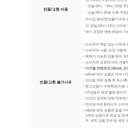
단, 아래의 주문/취소 조건인
오늘 00시 ~ 06시 30분 
반품/교환 비용
오늘 06시 30분 이후 주문
직수입 음반/영상물/기프트 
단, 당일 00시~13시 사이
박스 포장은 택배 배송이 가
소비자의 책임 있는 사유로 
소비자의 사용, 포장 개봉에 
복제가 가능한 상품 등의 포장을 
소비자의 요청에 따라 개별
디지털 컨텐츠인 eBook, 
eBook 대여 상품은 대여 기
모바일 쿠폰 등록 후 취소/환
반품/교환 불가사유
중고상품이 구매확정(자동 
LP상품의 재생 불량 원인이 기
시간의 경과에 의해 재판매가
전자상거래 등에서의 소비자
eBook 세트 상품은 일괄 
1개의 상품으로 취급 및 판매
우, 세트 상품 전부 및 세트