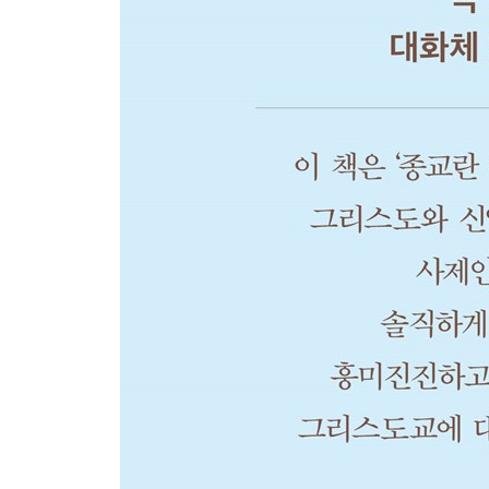
둘째 계명과 셋째 계명 423
넷째 계명 428
다섯째 계명 435
여섯째 계명과 아홉째 계명 438
일곱째 계명과 열째 계명 441
여덟째 계명 443
십계명의 종합 447
교회 계명 (첫째 법규) 450
둘째 법규 455
셋째, 넷째, 다섯째, 여섯째 법규 459
죄의 문제 463
왜 하느님은 죄 짓는 인간을 창조하셨는가? 473
하느님의 창조 사업은 실패로 돌아갔는가? 477
덕이 있는 사람 479
죽음, 심판, 공로 492
세상, 천국, 지옥, 연옥 498
육신 부활, 공심판 507