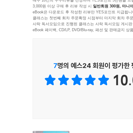
매주 10건의 우수리뷰를 선정하여 YES포인트 3만원을 드
3,000원 이상 구매 후 리뷰 작성 시
일반회원 300원, 마니아
우리 역시도 송 군처럼 삶의 무의미함을 깊이 깨
eBook은 다운로드 후 작성한 리뷰만 YES포인트 지급됩니
그래서 송 군의 질문은 곧 우리가 던질 법한 이야
클래스는 첫번째 회차 주문확정 시점부터 마지막 회차 주문
것을 느낄 수 있을 것이다. 또한 다시금 우리의 신
사락 독서모임으로 진행된 클래스는 사락 독서모임 게시판
eBook 페이백, CD/LP, DVD/Blu-ray, 패션 및 판매금
신앙이 있는 삶과
신앙이 없는 생활은 얼마나 다를까?
하느님을 믿는다는 것은 시대의 흐름에 역행하는 것처
7
명의 예스24 회원이 평가한
주일이면 성당에도 나와야 하며, 기도도 바쳐야 하니
10.
생활의 자유가 적고 귀찮은 일이 많겠지만, 이것을 
말이다.
‘가치 있는 삶’. 이 한 마디로도 신앙을 가진다는
신앙생활을 했다면, 이 책을 읽고 그동안의 나의
마음가짐으로 다시금 신앙생활을 할 수 있게 될 것이
“신앙이 있는 생활과, 신앙이 없는 생활은 엄청난 
말할 수 없습니다. 인간은 영원한 것과 무한한 