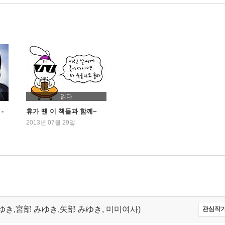
읽다
-
휴가 땐 이 책들과 함께~
2013년 07월 29일
べ みゆき,宮部 みゆき,矢部 みゆき, 미미여사)
관심작가