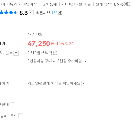
야베 미유키
저/
이영미
역
문학동네
2013년 07월 10일
원제 :
ソロモンの僞證
8.8
회원리뷰(
158
건)
가
52,500원
47,250
원
매가
(10% 할인)
ES포인트
2,610원 (5% 적립)
5만원이상 구매 시 2천원 추가적립
제혜택
카드/간편결제 혜택을 확인하세요
송안내
송비 : 무료