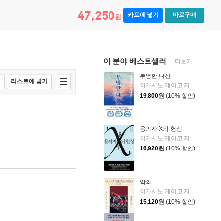
47,250
카트에 넣기
바로구매
원
이 분야 베스트셀러
더보기
투명한 나선
매
리스트에 넣기
히가시노 게이고 저/김선영 역
19,800
원
(10% 할인)
용의자 X의 헌신
히가시노 게이고 저/양억관 역
16,920
원
(10% 할인)
악의
히가시노 게이고 저/양윤옥 역
15,120
원
(10% 할인)