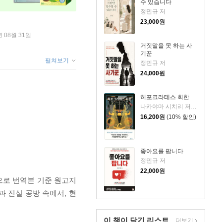
수 있습니다
정민규 저
23,000
원
년 08월 31일
거짓말을 못 하는 사
기꾼
펼쳐보기
정민규 저
24,000
원
히포크라테스 회한
나카야마 시치리 저/민경욱 역
16,200
원
(10% 할인)
좋아요를 팝니다
정민규 저
22,000
원
품으로 번역본 기준 원고지
 진실 공방 속에서, 현
이 책이 담긴
리스트
더보기