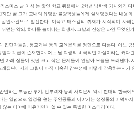
크리스마스 날 아침 눈 쌓인 학교 뒤뜰에서 2학년 남학생 가시와기 
론짓지만 곧 그가 교내의 유명한 불량학생들에게 살해당했다는 내용
한 살인사건으로 발전한다. 이윽고 매스컴의 취재가 시작되며 사태
뒤덮는 악의, 하나둘 늘어나는 희생자. 그날의 진상은 과연 무엇인가
 집단따돌림, 등교거부 등의 교육문제를 정면으로 다룬다. 어느 
규범과 계급이 존재한다. 어느 날 학생의 비극적인 자살이라는 커다란
면 아래 잠들어 있던 크고 작은 문제들이 연달아 모습을 드러낸다. 
 또래집단에서의 고립이 아직 미숙한 감수성에 어떻게 작용하는지가 
만연하는 부동산 투기, 빈부격차 등의 사회문제 역시 현대의 한국에
겠다는 일념으로 열정을 쏟는 주인공들의 이야기는 성장물의 미덕까지 
 않는 미야베 미유키만이 쓸 수 있는 특별한 미스터리이다.