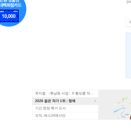
구
뮤지컬 〈휴남동 서점〉X 황보름 작가 북토크
2026 젊은 작가 1위 : 청예
기간 한정 특가 도서
오직, 예스24에서만