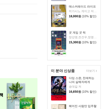
매스커레이드 라이프
히가시노 게이고 저/김은모 역
18,000
원
(10% 할인)
굿 게임 굿 럭
장강명,전건우,정명섭,정해연,조영주 저
15,300
원
(10% 할인)
이 분야 신상품
더보기
다잉 스완, 친애하는
나의 살해자에게
송대길 저
16,650
원
(10% 할인)
헤어진 사람만 입주할