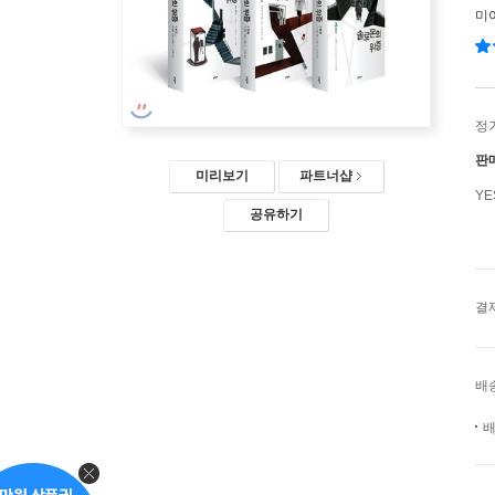
미
정
판
미리보기
파트너샵
Y
공유하기
결
배
배