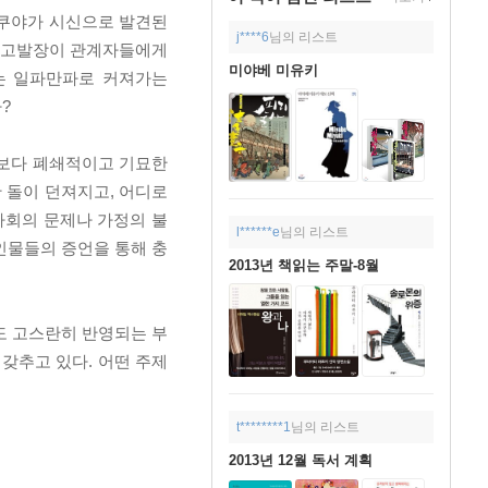
다쿠야가 시신으로 발견된
j****6
님의 리스트
의 고발장이 관계자들에게
미야베 미유키
는 일파만파로 커져가는
?
곳보다 폐쇄적이고 기묘한
 돌이 던져지고, 어디로
사회의 문제나 가정의 불
l******e
님의 리스트
인물들의 증언을 통해 충
2013년 책읽는 주말-8월
도 고스란히 반영되는 부
갖추고 있다. 어떤 주제
t********1
님의 리스트
2013년 12월 독서 계획