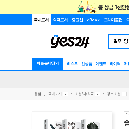
국내도서
외국도서
중고샵
eBook
크레마클럽
C
빠른분야찾기
베스트
신상품
이벤트
바이백
매
웰컴
국내도서
소설/시/희곡
장르소설
소