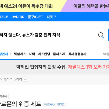
D/LP
DVD/BD
문구
/GIFT
티켓
장안내
채널예스
사락
예스펀딩
클래스24
독서유형검사
여
RBTI Lab
독서유형검사
박혜진 편집자의 문장 수집,
채널예스 1화 보러 가
추리/미스터리
득공제
솔로몬의 위증 세트
[ 특별구성, 전3권 ]