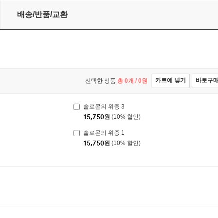
배송/반품/교환
카트에 넣기
바로구
선택한 상품
총
0
개 /
0
원
솔로몬의 위증 3
15,750
원
(10% 할인)
솔로몬의 위증 1
15,750
원
(10% 할인)