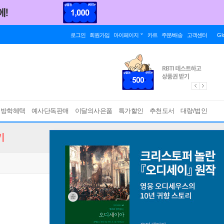
로그인
회원가입
마이페이지
카트
주문/배송
고객센터
Gl
름방학혜택
예사단독판매
이달의사은품
특가할인
추천도서
대량/법인
기