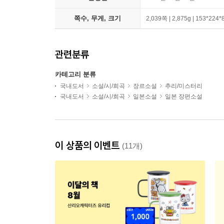
쪽수, 무게, 크기
2,039쪽 | 2,875g | 153*224
관련분류
카테고리 분류
국내도서
소설/시/희곡
장르소설
추리/미스터리
국내도서
소설/시/희곡
일본소설
일본 장편소설
이 상품의 이벤트
(11개)