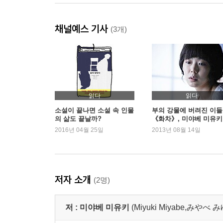
채널예스 기사
(3개)
읽다
읽다
소설이 끝나면 소설 속 인물
부의 강물에 버려진 이들 
의 삶도 끝날까?
《화차》, 미야베 미유키
2016년 04월 25일
2013년 08월 14일
저자 소개
(2명)
저 :
미야베 미유키
(Miyuki Miyabe,みや